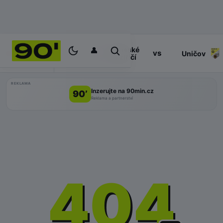
👤
Valašské
17:30
vs
PROGRAM
Uničov
Meziříčí
REKLAMA
Inzerujte na 90min.cz
90’
Reklama a partnerství
404