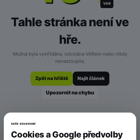
VAR
Tahle stránka není ve
hře.
Možná byla vystřídána, odvolána VARem nebo nikdy
nenastoupila.
Zpět na hřiště
Najít článek
Upozornit na chybu
VAŠE SOUKROMÍ
Cookies a Google předvolby