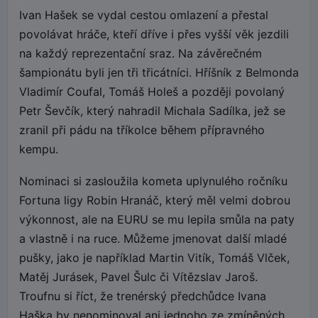
Ivan Hašek se vydal cestou omlazení a přestal
povolávat hráče, kteří dříve i přes vyšší věk jezdili
na každý reprezentační sraz. Na závěrečném
šampionátu byli jen tři třicátníci. Hříšník z Belmonda
Vladimír Coufal, Tomáš Holeš a později povolaný
Petr Ševčík, který nahradil Michala Sadílka, jež se
zranil při pádu na tříkolce během přípravného
kempu.
Nominaci si zasloužila kometa uplynulého ročníku
Fortuna ligy Robin Hranáč, který měl velmi dobrou
výkonnost, ale na EURU se mu lepila smůla na paty
a vlastně i na ruce. Můžeme jmenovat další mladé
pušky, jako je například Martin Vitík, Tomáš Vlček,
Matěj Jurásek, Pavel Šulc či Vítězslav Jaroš.
Troufnu si říct, že trenérský předchůdce Ivana
Haška by nenominoval ani jednoho ze zmíněných.