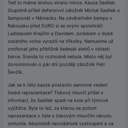
Teď tu máme druhou stranu mince. Kauza Sadílek.
Stupidně přišel defenzivní záložník Michal Sadílek o
šampionát v Německu. Na závěrečném kempu v
Rakousku před EURO si se svými spoluhráči
Ladislavem Krejčím a Davidem Juráskem v době
osobního volna vyrazili na tříkolky. Nemusíme už
zmiňovat jeho přibližně šedesát stehů v oblasti
bérce. Sranda to rozhodně nebyla. Místo něj byl
donominován o pár dní později záložník Petr
Ševčík.
Jak se k této kauze postavilo samotné vedení
české reprezentace? Tiskový mluvčí přišel s
informací, že Sadílek spadl na kole při týmové
vyjížďce. Byla to lež, za kterou se potom
reprezentace v čele s tiskovým mluvčím národu
omluvila. Absolutně nezvládnuté vystoupení a za