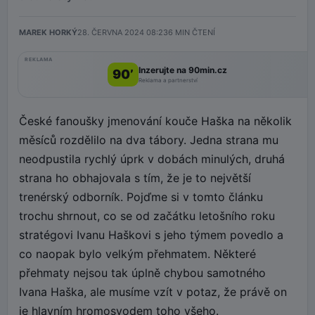
MAREK HORKÝ
28. ČERVNA 2024 08:23
6
MIN ČTENÍ
REKLAMA
Inzerujte na 90min.cz
90’
Reklama a partnerství
České fanoušky jmenování kouče Haška na několik
měsíců rozdělilo na dva tábory. Jedna strana mu
neodpustila rychlý úprk v dobách minulých, druhá
strana ho obhajovala s tím, že je to největší
trenérský odborník. Pojďme si v tomto článku
trochu shrnout, co se od začátku letošního roku
stratégovi Ivanu Haškovi s jeho týmem povedlo a
co naopak bylo velkým přehmatem. Některé
přehmaty nejsou tak úplně chybou samotného
Ivana Haška, ale musíme vzít v potaz, že právě on
je hlavním hromosvodem toho všeho.