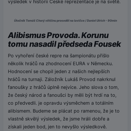
výsledek v historii České reprezentace je na světě.
Útočník Tomáš Chorý většinu proseděl na lavičce / Daniel Ulrich - 90min
Alibismus Provoda. Korunu
tomu nasadil předseda Fousek
Po vyhoření české repre na šampionátu přišlo
několik hráčů na zhodnocení EURA v Německu.
Hodnocení se chopil jeden z našich nejlepších
hráčů na turnaji. Záložník Lukáš Provod nakrknul
fanoušky z hráčů úplně nejvíce. Jeho slova o tom,
že český národ a fanoušci by měli být hrdí na to,
co předvedli. je opravdu výsměchem a totálním
alibismem. Budeme se plácat po ramenou, že je to
vlastně skvělý výsledek, že jsme hráli dobře a
získali jeden bod, jen to nevyšlo výsledkově.