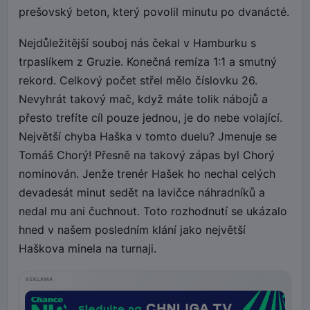
prešovský beton, který povolil minutu po dvanácté.
Nejdůležitější souboj nás čekal v Hamburku s
trpaslíkem z Gruzie. Konečná remíza 1:1 a smutný
rekord. Celkový počet střel mělo číslovku 26.
Nevyhrát takový mač, když máte tolik nábojů a
přesto trefíte cíl pouze jednou, je do nebe volající.
Největší chyba Haška v tomto duelu? Jmenuje se
Tomáš Chorý! Přesně na takový zápas byl Chorý
nominován. Jenže trenér Hašek ho nechal celých
devadesát minut sedět na lavičce náhradníků a
nedal mu ani čuchnout. Toto rozhodnutí se ukázalo
hned v našem posledním klání jako největší
Haškova minela na turnaji.
REKLAMA