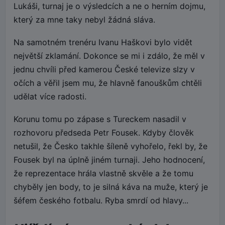
Lukáši, turnaj je o výsledcích a ne o herním dojmu,
který za mne taky nebyl žádná sláva.
Na samotném trenéru Ivanu Haškovi bylo vidět
největší zklamání. Dokonce se mi i zdálo, že měl v
jednu chvíli před kamerou České televize slzy v
očích a věřil jsem mu, že hlavně fanouškům chtěli
udělat více radosti.
Korunu tomu po zápase s Tureckem nasadil v
rozhovoru předseda Petr Fousek. Kdyby člověk
netušil, že Česko takhle šíleně vyhořelo, řekl by, že
Fousek byl na úplně jiném turnaji. Jeho hodnocení,
že reprezentace hrála vlastně skvěle a že tomu
chyběly jen body, to je silná káva na muže, který je
šéfem českého fotbalu. Ryba smrdí od hlavy...