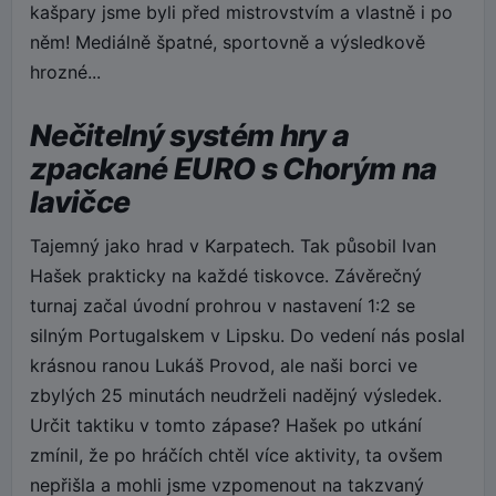
kašpary jsme byli před mistrovstvím a vlastně i po
něm! Mediálně špatné, sportovně a výsledkově
hrozné...
Nečitelný systém hry a
zpackané EURO s Chorým na
lavičce
Tajemný jako hrad v Karpatech. Tak působil Ivan
Hašek prakticky na každé tiskovce. Závěrečný
turnaj začal úvodní prohrou v nastavení 1:2 se
silným Portugalskem v Lipsku. Do vedení nás poslal
krásnou ranou Lukáš Provod, ale naši borci ve
zbylých 25 minutách neudrželi nadějný výsledek.
Určit taktiku v tomto zápase? Hašek po utkání
zmínil, že po hráčích chtěl více aktivity, ta ovšem
nepřišla a mohli jsme vzpomenout na takzvaný