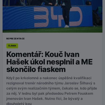
REPREZENTACE
ČLÁNEK
Komentář: Kouč Ivan
Hašek úkol nesplnil a ME
skončilo fiaskem
Když po krkolomné a nakonec úspěšné kvalifikaci
rezignoval trenér národního týmu Jaroslav Šilhavý s
celým svým realizačním týmem, čekalo se, kdo přijde
za něj. V lednu byl pak předsedou Petrem Fouskem
jmenován Ivan Hašek. Nutno říci, že bývalý a
dlouholetý kou