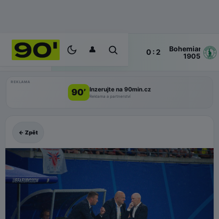
👤
Bohemians
90'
0 : 2
ŽIVĚ
Zlin
1905
REKLAMA
Inzerujte na 90min.cz
90’
Reklama a partnerství
← Zpět