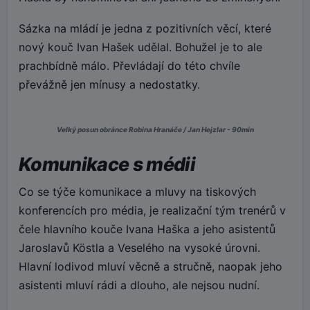
Sázka na mládí je jedna z pozitivních věcí, které
nový kouč Ivan Hašek udělal. Bohužel je to ale
prachbídně málo. Převládají do této chvíle
převážně jen mínusy a nedostatky.
Velký posun obránce Robina Hranáče / Jan Hejzlar - 90min
Komunikace s médii
Co se týče komunikace a mluvy na tiskových
konferencích pro média, je realizační tým trenérů v
čele hlavního kouče Ivana Haška a jeho asistentů
Jaroslavů Köstla a Veselého na vysoké úrovni.
Hlavní lodivod mluví věcně a stručně, naopak jeho
asistenti mluví rádi a dlouho, ale nejsou nudní.