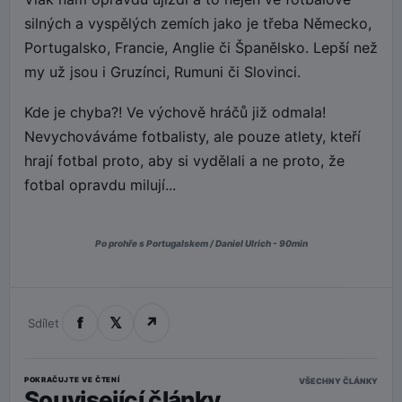
silných a vyspělých zemích jako je třeba Německo,
Portugalsko, Francie, Anglie či Španělsko. Lepší než
my už jsou i Gruzínci, Rumuni či Slovinci.
Kde je chyba?! Ve výchově hráčů již odmala!
Nevychováváme fotbalisty, ale pouze atlety, kteří
hrají fotbal proto, aby si vydělali a ne proto, že
fotbal opravdu milují...
Po prohře s Portugalskem / Daniel Ulrich - 90min
f
𝕏
↗
Sdílet
POKRAČUJTE VE ČTENÍ
VŠECHNY ČLÁNKY
Související články