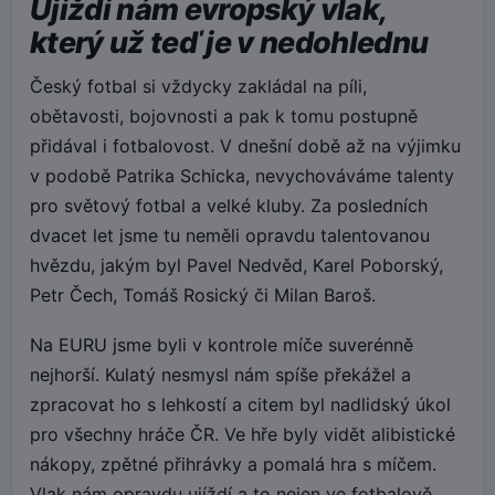
Ujíždí nám evropský vlak,
který už teď je v nedohlednu
Český fotbal si vždycky zakládal na píli,
obětavosti, bojovnosti a pak k tomu postupně
přidával i fotbalovost. V dnešní době až na výjimku
v podobě Patrika Schicka, nevychováváme talenty
pro světový fotbal a velké kluby. Za posledních
dvacet let jsme tu neměli opravdu talentovanou
hvězdu, jakým byl Pavel Nedvěd, Karel Poborský,
Petr Čech, Tomáš Rosický či Milan Baroš.
Na EURU jsme byli v kontrole míče suverénně
nejhorší. Kulatý nesmysl nám spíše překážel a
zpracovat ho s lehkostí a citem byl nadlidský úkol
pro všechny hráče ČR. Ve hře byly vidět alibistické
nákopy, zpětné přihrávky a pomalá hra s míčem.
Vlak nám opravdu ujíždí a to nejen ve fotbalově