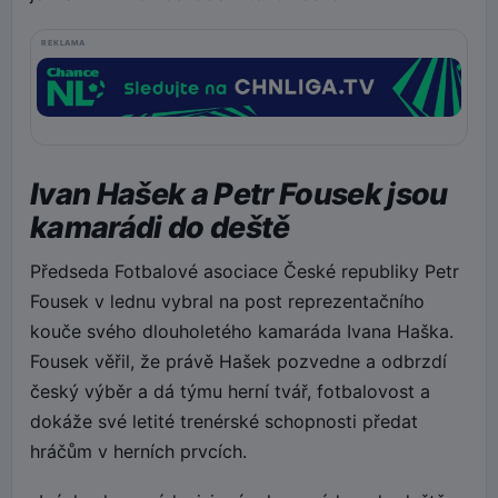
REKLAMA
Ivan Hašek a Petr Fousek jsou
kamarádi do deště
Předseda Fotbalové asociace České republiky Petr
Fousek v lednu vybral na post reprezentačního
kouče svého dlouholetého kamaráda Ivana Haška.
Fousek věřil, že právě Hašek pozvedne a odbrzdí
český výběr a dá týmu herní tvář, fotbalovost a
dokáže své letité trenérské schopnosti předat
hráčům v herních prvcích.