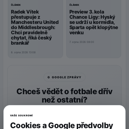
ČLÁNEK
ČLÁNEK
Preview 3. kola
Radek Vítek
Chance Ligy: Hyský
přestupuje z
se udrží u kormidla,
Manchesteru United
Sparta opět klopýtne
do Middlesbrough:
venku
Chci pravidelně
chytat, říká český
brankář
7. srpna 2026 08:00
8. srpna 2026 13:08
G GOOGLE ZPRÁVY
Chceš vědět o fotbale dřív
než ostatní?
Nastav si
90min.cz
jako preferovaný zdroj a naše
zprávy uvidíš v Googlu častěji.
VAŠE SOUKROMÍ
Cookies a Google předvolby