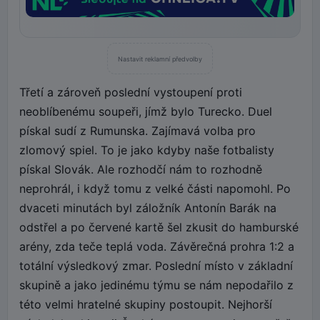
Nastavit reklamní předvolby
Třetí a zároveň poslední vystoupení proti
neoblíbenému soupeři, jímž bylo Turecko. Duel
pískal sudí z Rumunska. Zajímavá volba pro
zlomový spiel. To je jako kdyby naše fotbalisty
pískal Slovák. Ale rozhodčí nám to rozhodně
neprohrál, i když tomu z velké části napomohl. Po
dvaceti minutách byl záložník Antonín Barák na
odstřel a po červené kartě šel zkusit do hamburské
arény, zda teče teplá voda. Závěrečná prohra 1:2 a
totální výsledkový zmar. Poslední místo v základní
skupině a jako jedinému týmu se nám nepodařilo z
této velmi hratelné skupiny postoupit. Nejhorší