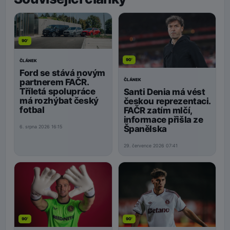
90'
90'
ČLÁNEK
Ford se stává novým
ČLÁNEK
partnerem FAČR.
Tříletá spolupráce
Santi Denia má vést
má rozhýbat český
českou reprezentaci.
fotbal
FAČR zatím mlčí,
informace přišla ze
Španělska
6. srpna 2026 16:15
29. července 2026 07:41
90'
90'