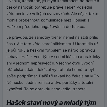
,,Ivánku, kamaráde, jsi mým kamarádem do deště a
český nároďák potřebuje právě Tebe". Poslední
větu berte ve velkých uvozovkách. Ale nějak takto,
mohla proběhnout komunikace mezi Fousek a
Haškem před jeho angažováním do funkce.
Je pravdou, že samotný trenér neměl na sžití příliš
času. Ale tato věta smrdí alibismem. U kormidla už
je půl roku a hezkým fotbalem se národ opravdu
nebavil. Hašek vedl tým v sedmi kláních a prakticky
ani v jednom nepřesvědčil. Všechny čtyři úvodní
přátelská utkání dokázal vyhrát, ale herně to byl
spíše podprůměr. Další tři utkání ho čekala na ME v
Německu. Jedna remíza a dvě porážky a totální
vyhoření. To se opravdu nepovedlo, trenére!
Hašek staví nový a mladý tým