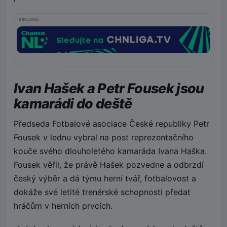
REKLAMA
Ivan Hašek a Petr Fousek jsou
kamarádi do deště
Předseda Fotbalové asociace České republiky Petr
Fousek v lednu vybral na post reprezentačního
kouče svého dlouholetého kamaráda Ivana Haška.
Fousek věřil, že právě Hašek pozvedne a odbrzdí
český výběr a dá týmu herní tvář, fotbalovost a
dokáže své letité trenérské schopnosti předat
hráčům v herních prvcích.