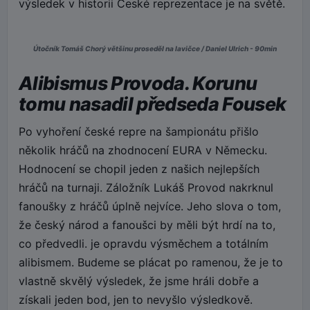
výsledek v historii České reprezentace je na světě.
Útočník Tomáš Chorý většinu proseděl na lavičce / Daniel Ulrich - 90min
Alibismus Provoda. Korunu
tomu nasadil předseda Fousek
Po vyhoření české repre na šampionátu přišlo
několik hráčů na zhodnocení EURA v Německu.
Hodnocení se chopil jeden z našich nejlepších
hráčů na turnaji. Záložník Lukáš Provod nakrknul
fanoušky z hráčů úplně nejvíce. Jeho slova o tom,
že český národ a fanoušci by měli být hrdí na to,
co předvedli. je opravdu výsměchem a totálním
alibismem. Budeme se plácat po ramenou, že je to
vlastně skvělý výsledek, že jsme hráli dobře a
získali jeden bod, jen to nevyšlo výsledkově.