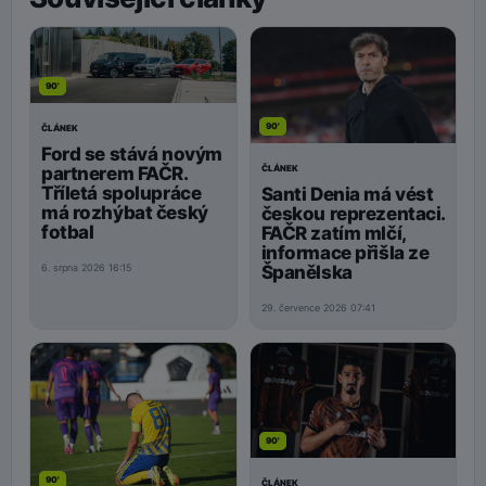
90'
90'
ČLÁNEK
Ford se stává novým
ČLÁNEK
partnerem FAČR.
Tříletá spolupráce
Santi Denia má vést
má rozhýbat český
českou reprezentaci.
fotbal
FAČR zatím mlčí,
informace přišla ze
Španělska
6. srpna 2026 16:15
29. července 2026 07:41
90'
90'
ČLÁNEK