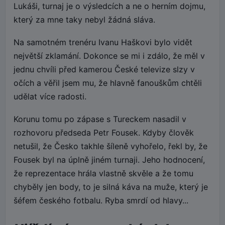
Lukáši, turnaj je o výsledcích a ne o herním dojmu,
který za mne taky nebyl žádná sláva.
Na samotném trenéru Ivanu Haškovi bylo vidět
největší zklamání. Dokonce se mi i zdálo, že měl v
jednu chvíli před kamerou České televize slzy v
očích a věřil jsem mu, že hlavně fanouškům chtěli
udělat více radosti.
Korunu tomu po zápase s Tureckem nasadil v
rozhovoru předseda Petr Fousek. Kdyby člověk
netušil, že Česko takhle šíleně vyhořelo, řekl by, že
Fousek byl na úplně jiném turnaji. Jeho hodnocení,
že reprezentace hrála vlastně skvěle a že tomu
chyběly jen body, to je silná káva na muže, který je
šéfem českého fotbalu. Ryba smrdí od hlavy...