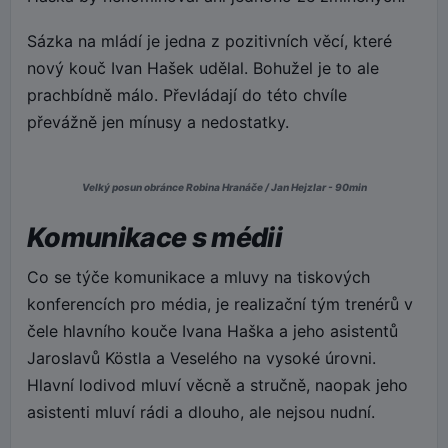
Sázka na mládí je jedna z pozitivních věcí, které
nový kouč Ivan Hašek udělal. Bohužel je to ale
prachbídně málo. Převládají do této chvíle
převážně jen mínusy a nedostatky.
Velký posun obránce Robina Hranáče / Jan Hejzlar - 90min
Komunikace s médii
Co se týče komunikace a mluvy na tiskových
konferencích pro média, je realizační tým trenérů v
čele hlavního kouče Ivana Haška a jeho asistentů
Jaroslavů Köstla a Veselého na vysoké úrovni.
Hlavní lodivod mluví věcně a stručně, naopak jeho
asistenti mluví rádi a dlouho, ale nejsou nudní.