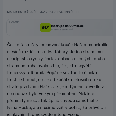
MAREK HORKÝ
28. ČERVNA 2024 08:23
6
MIN ČTENÍ
REKLAMA
Inzerujte na 90min.cz
90’
Reklama a partnerství
České fanoušky jmenování kouče Haška na několik
měsíců rozdělilo na dva tábory. Jedna strana mu
neodpustila rychlý úprk v dobách minulých, druhá
strana ho obhajovala s tím, že je to největší
trenérský odborník. Pojďme si v tomto článku
trochu shrnout, co se od začátku letošního roku
stratégovi Ivanu Haškovi s jeho týmem povedlo a
co naopak bylo velkým přehmatem. Některé
přehmaty nejsou tak úplně chybou samotného
Ivana Haška, ale musíme vzít v potaz, že právě on
je hlavním hromosvodem toho všeho.