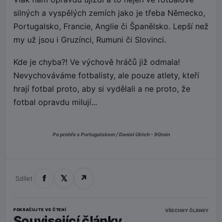
silných a vyspělých zemích jako je třeba Německo,
Portugalsko, Francie, Anglie či Španělsko. Lepší než
my už jsou i Gruzínci, Rumuni či Slovinci.
Kde je chyba?! Ve výchově hráčů již odmala!
Nevychováváme fotbalisty, ale pouze atlety, kteří
hrají fotbal proto, aby si vydělali a ne proto, že
fotbal opravdu milují...
Po prohře s Portugalskem / Daniel Ulrich - 90min
f
𝕏
↗
Sdílet
POKRAČUJTE VE ČTENÍ
VŠECHNY ČLÁNKY
Související články