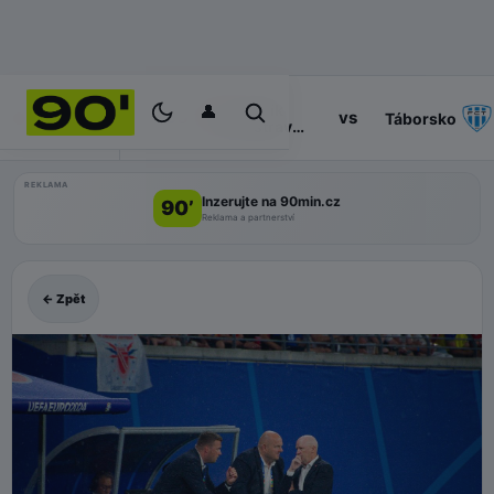
👤
Baník
14:30
vs
PROGRAM
Táborsko
Ostrava
II
REKLAMA
Inzerujte na 90min.cz
90’
Reklama a partnerství
← Zpět