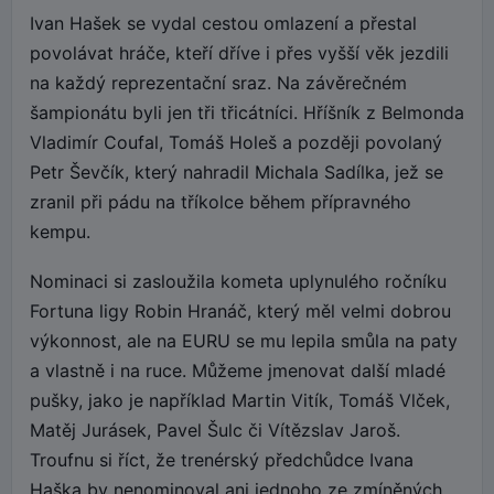
Ivan Hašek se vydal cestou omlazení a přestal
povolávat hráče, kteří dříve i přes vyšší věk jezdili
na každý reprezentační sraz. Na závěrečném
šampionátu byli jen tři třicátníci. Hříšník z Belmonda
Vladimír Coufal, Tomáš Holeš a později povolaný
Petr Ševčík, který nahradil Michala Sadílka, jež se
zranil při pádu na tříkolce během přípravného
kempu.
Nominaci si zasloužila kometa uplynulého ročníku
Fortuna ligy Robin Hranáč, který měl velmi dobrou
výkonnost, ale na EURU se mu lepila smůla na paty
a vlastně i na ruce. Můžeme jmenovat další mladé
pušky, jako je například Martin Vitík, Tomáš Vlček,
Matěj Jurásek, Pavel Šulc či Vítězslav Jaroš.
Troufnu si říct, že trenérský předchůdce Ivana
Haška by nenominoval ani jednoho ze zmíněných.