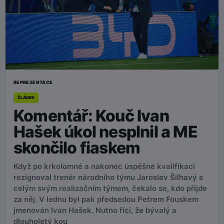
REPREZENTACE
ČLÁNEK
Komentář: Kouč Ivan
Hašek úkol nesplnil a ME
skončilo fiaskem
Když po krkolomné a nakonec úspěšné kvalifikaci
rezignoval trenér národního týmu Jaroslav Šilhavý s
celým svým realizačním týmem, čekalo se, kdo přijde
za něj. V lednu byl pak předsedou Petrem Fouskem
jmenován Ivan Hašek. Nutno říci, že bývalý a
dlouholetý kou