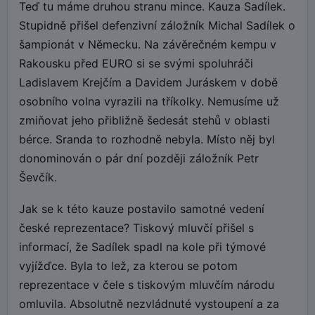
Teď tu máme druhou stranu mince. Kauza Sadílek.
Stupidně přišel defenzivní záložník Michal Sadílek o
šampionát v Německu. Na závěrečném kempu v
Rakousku před EURO si se svými spoluhráči
Ladislavem Krejčím a Davidem Juráskem v době
osobního volna vyrazili na tříkolky. Nemusíme už
zmiňovat jeho přibližně šedesát stehů v oblasti
bérce. Sranda to rozhodně nebyla. Místo něj byl
donominován o pár dní později záložník Petr
Ševčík.
Jak se k této kauze postavilo samotné vedení
české reprezentace? Tiskový mluvčí přišel s
informací, že Sadílek spadl na kole při týmové
vyjížďce. Byla to lež, za kterou se potom
reprezentace v čele s tiskovým mluvčím národu
omluvila. Absolutně nezvládnuté vystoupení a za