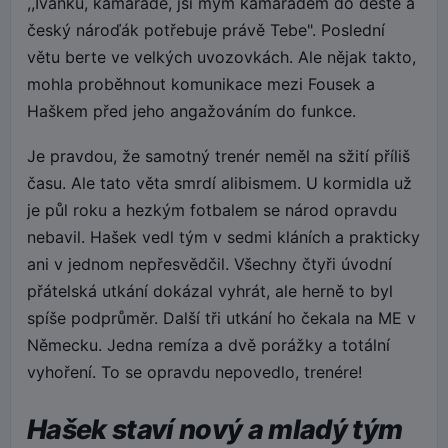
,,Ivánku, kamaráde, jsi mým kamarádem do deště a
český nároďák potřebuje právě Tebe". Poslední
větu berte ve velkých uvozovkách. Ale nějak takto,
mohla proběhnout komunikace mezi Fousek a
Haškem před jeho angažováním do funkce.
Je pravdou, že samotný trenér neměl na sžití příliš
času. Ale tato věta smrdí alibismem. U kormidla už
je půl roku a hezkým fotbalem se národ opravdu
nebavil. Hašek vedl tým v sedmi kláních a prakticky
ani v jednom nepřesvědčil. Všechny čtyři úvodní
přátelská utkání dokázal vyhrát, ale herně to byl
spíše podprůměr. Další tři utkání ho čekala na ME v
Německu. Jedna remíza a dvě porážky a totální
vyhoření. To se opravdu nepovedlo, trenére!
Hašek staví nový a mladý tým