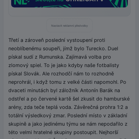
Nastavit reklamní předvolby
Třetí a zároveň poslední vystoupení proti
neoblíbenému soupeři, jímž bylo Turecko. Duel
pískal sudí z Rumunska. Zajímavá volba pro
zlomový spiel. To je jako kdyby naše fotbalisty
pískal Slovák. Ale rozhodčí nám to rozhodně
neprohrál, i když tomu z velké části napomohl. Po
dvaceti minutách byl záložník Antonín Barák na
odstřel a po červené kartě šel zkusit do hamburské
arény, zda teče teplá voda. Závěrečná prohra 1:2 a
totální výsledkový zmar. Poslední místo v základní
skupině a jako jedinému týmu se nám nepodařilo z
této velmi hratelné skupiny postoupit. Nejhorší