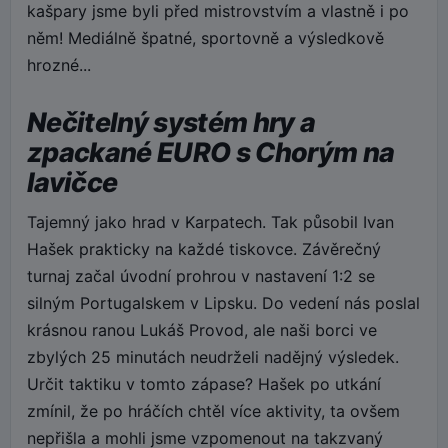
kašpary jsme byli před mistrovstvím a vlastně i po
něm! Mediálně špatné, sportovně a výsledkově
hrozné...
Nečitelný systém hry a
zpackané EURO s Chorým na
lavičce
Tajemný jako hrad v Karpatech. Tak působil Ivan
Hašek prakticky na každé tiskovce. Závěrečný
turnaj začal úvodní prohrou v nastavení 1:2 se
silným Portugalskem v Lipsku. Do vedení nás poslal
krásnou ranou Lukáš Provod, ale naši borci ve
zbylých 25 minutách neudrželi nadějný výsledek.
Určit taktiku v tomto zápase? Hašek po utkání
zmínil, že po hráčích chtěl více aktivity, ta ovšem
nepřišla a mohli jsme vzpomenout na takzvaný