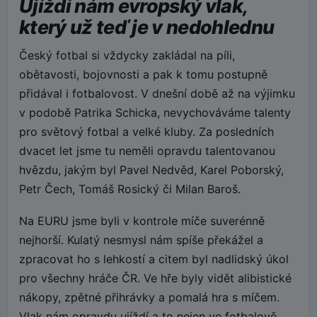
Ujíždí nám evropský vlak,
který už teď je v nedohlednu
Český fotbal si vždycky zakládal na píli,
obětavosti, bojovnosti a pak k tomu postupně
přidával i fotbalovost. V dnešní době až na výjimku
v podobě Patrika Schicka, nevychováváme talenty
pro světový fotbal a velké kluby. Za posledních
dvacet let jsme tu neměli opravdu talentovanou
hvězdu, jakým byl Pavel Nedvěd, Karel Poborský,
Petr Čech, Tomáš Rosický či Milan Baroš.
Na EURU jsme byli v kontrole míče suverénně
nejhorší. Kulatý nesmysl nám spíše překážel a
zpracovat ho s lehkostí a citem byl nadlidský úkol
pro všechny hráče ČR. Ve hře byly vidět alibistické
nákopy, zpětné přihrávky a pomalá hra s míčem.
Vlak nám opravdu ujíždí a to nejen ve fotbalově