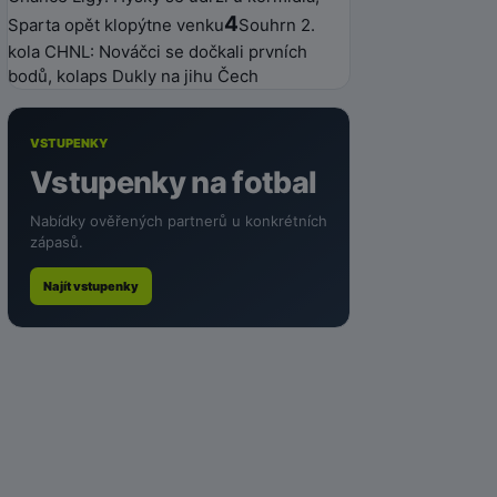
4
Sparta opět klopýtne venku
Souhrn 2.
kola CHNL: Nováčci se dočkali prvních
bodů, kolaps Dukly na jihu Čech
VSTUPENKY
Vstupenky na fotbal
Nabídky ověřených partnerů u konkrétních
zápasů.
Najít vstupenky