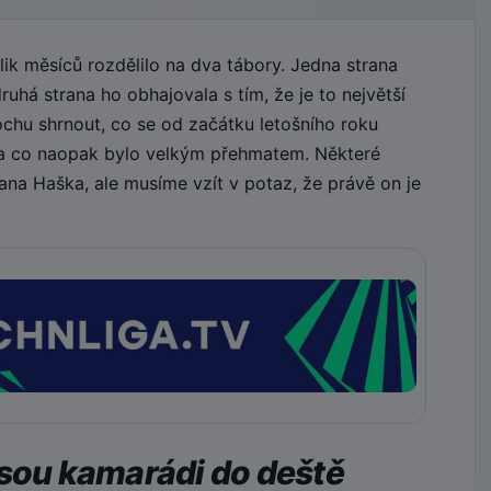
k měsíců rozdělilo na dva tábory. Jedna strana
uhá strana ho obhajovala s tím, že je to největší
ochu shrnout, co se od začátku letošního roku
 a co naopak bylo velkým přehmatem. Některé
na Haška, ale musíme vzít v potaz, že právě on je
jsou kamarádi do deště