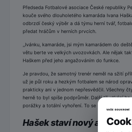
Předseda Fotbalové asociace České republiky Pe
kouče svého dlouholetého kamaráda Ivana Haška
odbrzdí český výběr a dá týmu herní tvář, fotbal
předat hráčům v herních prvcích.
,,Ivánku, kamaráde, jsi mým kamarádem do deště
větu berte ve velkých uvozovkách. Ale nějak ta
Haškem před jeho angažováním do funkce.
Je pravdou, že samotný trenér neměl na sžití pří
už je půl roku a hezkým fotbalem se národ oprav
prakticky ani v jednom nepřesvědčil. Všechny čty
herně to byl spíše podprůměr. Další tři utkání 
porážky a totální vyhoření. To se opravdu nepove
VAŠE SOUKROMÍ
Cooki
Hašek staví nový a mladý