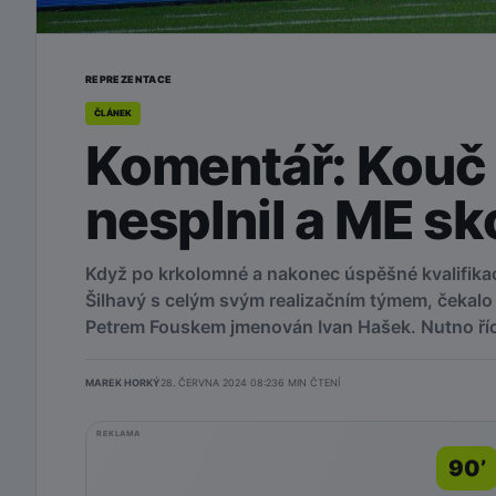
REPREZENTACE
ČLÁNEK
Komentář: Kouč 
nesplnil a ME sk
Když po krkolomné a nakonec úspěšné kvalifikac
Šilhavý s celým svým realizačním týmem, čekalo 
Petrem Fouskem jmenován Ivan Hašek. Nutno říci
MAREK HORKÝ
28. ČERVNA 2024 08:23
6
MIN ČTENÍ
REKLAMA
90’