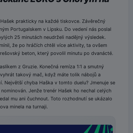
 Hašek prakticky na každé tiskovce. Závěrečný
ilným Portugalskem v Lipsku. Do vedení nás poslal
bylých 25 minutách neudrželi nadějný výsledek.
nil, že po hráčích chtěl více aktivity, ta ovšem
rešovský beton, který povolil minutu po dvanácté.
paslíkem z Gruzie. Konečná remíza 1:1 a smutný
evyhrát takový mač, když máte tolik nábojů a
jící. Největší chyba Haška v tomto duelu? Jmenuje se
 nominován. Jenže trenér Hašek ho nechal celých
edal mu ani čuchnout. Toto rozhodnutí se ukázalo
va minela na turnaji.