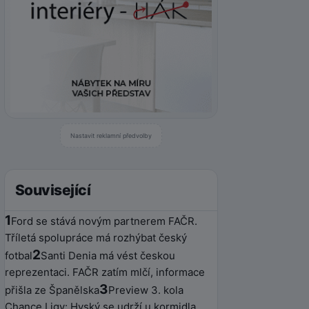
Nastavit reklamní předvolby
Související
1
Ford se stává novým partnerem FAČR.
Tříletá spolupráce má rozhýbat český
2
fotbal
Santi Denia má vést českou
reprezentaci. FAČR zatím mlčí, informace
3
přišla ze Španělska
Preview 3. kola
Chance Ligy: Hyský se udrží u kormidla,