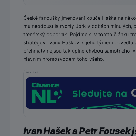
České fanoušky jmenování kouče Haška na několi
mu neodpustila rychlý úprk v dobách minulých, dr
trenérský odborník. Pojďme si v tomto článku tr
stratégovi Ivanu Haškovi s jeho týmem povedlo
přehmaty nejsou tak úplně chybou samotného Iva
hlavním hromosvodem toho všeho.
REKLAMA
Ivan Hašek a Petr Fousek 