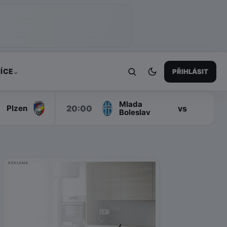
ÍCE
PŘIHLÁSIT
⌄
Mlada
S
20:00
vs
Plzen
Boleslav
REKLAMA