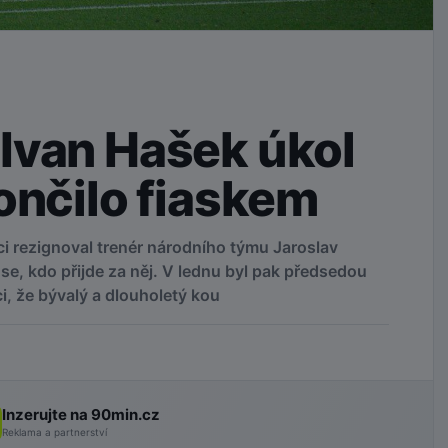
Ivan Hašek úkol
ončilo fiaskem
i rezignoval trenér národního týmu Jaroslav
se, kdo přijde za něj. V lednu byl pak předsedou
, že bývalý a dlouholetý kou
Inzerujte na 90min.cz
Reklama a partnerství