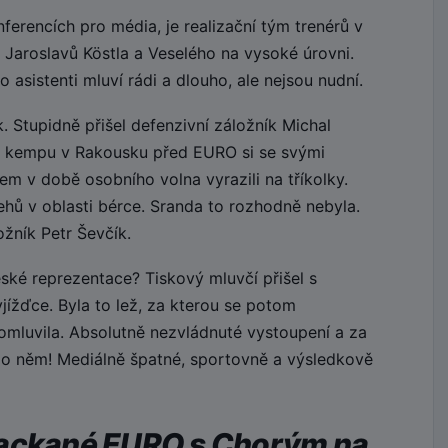
erencích pro média, je realizační tým trenérů v
 Jaroslavů Köstla a Veselého na vysoké úrovni.
 asistenti mluví rádi a dlouho, ale nejsou nudní.
 Stupidně přišel defenzivní záložník Michal
 kempu v Rakousku před EURO si se svými
m v době osobního volna vyrazili na tříkolky.
hů v oblasti bérce. Sranda to rozhodně nebyla.
žník Petr Ševčík.
ské reprezentace? Tiskový mluvčí přišel s
yjížďce. Byla to lež, za kterou se potom
omluvila. Absolutně nezvládnuté vystoupení a za
 po něm! Mediálně špatné, sportovně a výsledkově
packané EURO s Chorým na