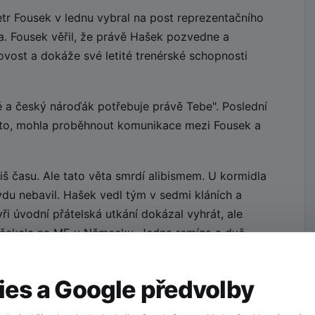
tr Fousek v lednu vybral na post reprezentačního
. Fousek věřil, že právě Hašek pozvedne a
ovost a dokáže své letité trenérské schopnosti
 a český nároďák potřebuje právě Tebe". Poslední
kto, mohla proběhnout komunikace mezi Fousek a
liš času. Ale tato věta smrdí alibismem. U kormidla
du nebavil. Hašek vedl tým v sedmi kláních a
ři úvodní přátelská utkání dokázal vyhrát, ale
ho čekala na ME v Německu. Jedna remíza a dvě
dlo, trenére!
es a Google předvolby
 tým