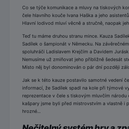
Co se týče komunikace a mluvy na tiskových konf
čele hlavního kouče Ivana Haška a jeho asistentů
Hlavní lodivod mluví věcně a stručně, naopak jeho
Teď tu máme druhou stranu mince. Kauza Sadílek.
Sadílek o šampionát v Německu. Na závěrečném
spoluhráči Ladislavem Krejčím a Davidem Juráske
Nemusíme už zmiňovat jeho přibližně šedesát ste
Místo něj byl donominován o pár dní později zálo
Jak se k této kauze postavilo samotné vedení če
informací, že Sadílek spadl na kole při týmové v
reprezentace v čele s tiskovým mluvčím národu 
kašpary jsme byli před mistrovstvím a vlastně i
hrozné...
Nečitelný systém hry a z