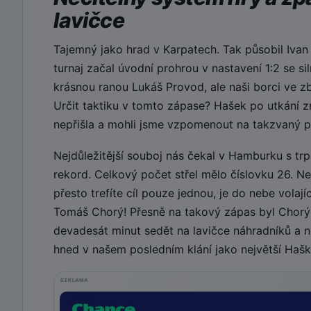
lavičce
Tajemný jako hrad v Karpatech. Tak působil Ivan
turnaj začal úvodní prohrou v nastavení 1:2 se s
krásnou ranou Lukáš Provod, ale naši borci ve z
Určit taktiku v tomto zápase? Hašek po utkání zmí
nepřišla a mohli jsme vzpomenout na takzvaný p
Nejdůležitější souboj nás čekal v Hamburku s tr
rekord. Celkový počet střel mělo číslovku 26. N
přesto trefíte cíl pouze jednou, je do nebe vola
Tomáš Chorý! Přesně na takový zápas byl Chorý
devadesát minut sedět na lavičce náhradníků a n
hned v našem posledním klání jako největší Haško
REKLAMA