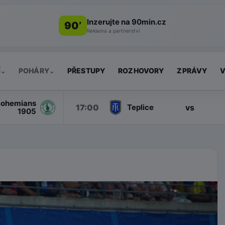
Inzerujte na 90min.cz
90’
Reklama a partnerství
Í
POHÁRY
PŘESTUPY
ROZHOVORY
ZPRÁVY
V
⌄
⌄
ohemians
17:00
vs
Teplice
1905