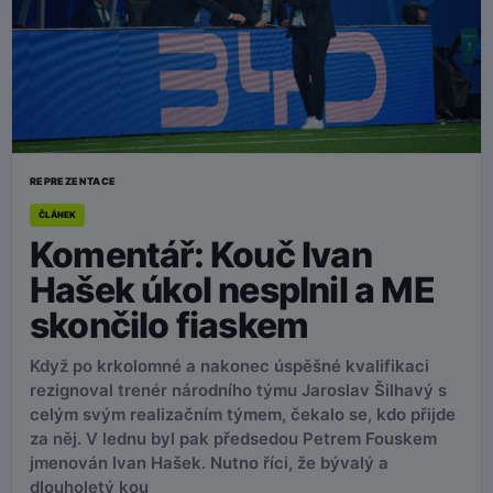
REPREZENTACE
ČLÁNEK
Komentář: Kouč Ivan
Hašek úkol nesplnil a ME
skončilo fiaskem
Když po krkolomné a nakonec úspěšné kvalifikaci
rezignoval trenér národního týmu Jaroslav Šilhavý s
celým svým realizačním týmem, čekalo se, kdo přijde
za něj. V lednu byl pak předsedou Petrem Fouskem
jmenován Ivan Hašek. Nutno říci, že bývalý a
dlouholetý kou