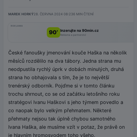
MAREK HORKÝ
28. ČERVNA 2024 08:23
6
MIN ČTENÍ
REKLAMA
Inzerujte na 90min.cz
90’
Reklama a partnerství
České fanoušky jmenování kouče Haška na několik
měsíců rozdělilo na dva tábory. Jedna strana mu
neodpustila rychlý úprk v dobách minulých, druhá
strana ho obhajovala s tím, že je to největší
trenérský odborník. Pojďme si v tomto článku
trochu shrnout, co se od začátku letošního roku
stratégovi Ivanu Haškovi s jeho týmem povedlo a
co naopak bylo velkým přehmatem. Některé
přehmaty nejsou tak úplně chybou samotného
Ivana Haška, ale musíme vzít v potaz, že právě on
je hlavním hromosvodem toho všeho.