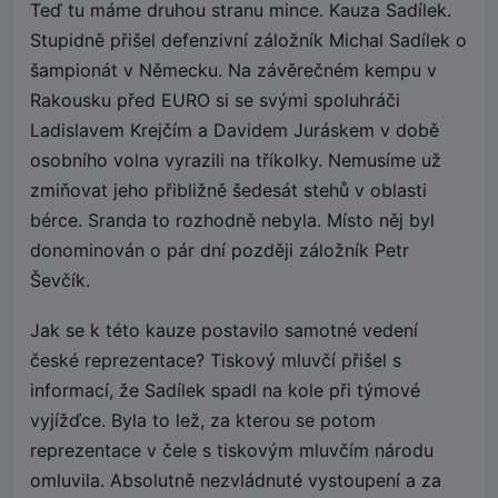
Teď tu máme druhou stranu mince. Kauza Sadílek.
Stupidně přišel defenzivní záložník Michal Sadílek o
šampionát v Německu. Na závěrečném kempu v
Rakousku před EURO si se svými spoluhráči
Ladislavem Krejčím a Davidem Juráskem v době
osobního volna vyrazili na tříkolky. Nemusíme už
zmiňovat jeho přibližně šedesát stehů v oblasti
bérce. Sranda to rozhodně nebyla. Místo něj byl
donominován o pár dní později záložník Petr
Ševčík.
Jak se k této kauze postavilo samotné vedení
české reprezentace? Tiskový mluvčí přišel s
informací, že Sadílek spadl na kole při týmové
vyjížďce. Byla to lež, za kterou se potom
reprezentace v čele s tiskovým mluvčím národu
omluvila. Absolutně nezvládnuté vystoupení a za