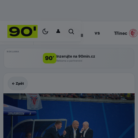
👤
Slavia
17:00
vs
PROGRAM
Třinec
Praha II
REKLAMA
Inzerujte na 90min.cz
90’
Reklama a partnerství
← Zpět