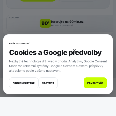
REKLAMA
Inzerujte na 90min.cz
90’
Reklama a partnerství
VAŠE SOUKROMÍ
Cookies a Google předvolby
Nezbytné technologie drží web v chodu. Analytiku, Google Consent
Mode v2, reklamní systémy Google a Seznam a externí příspěvky
aktivujeme podle vašeho nastavení.
SOUKROMÍ
POUZE NEZBYTNÉ
NASTAVIT
POVOLIT VŠE
Domů
Zápasy
Články
Zprávy
Více