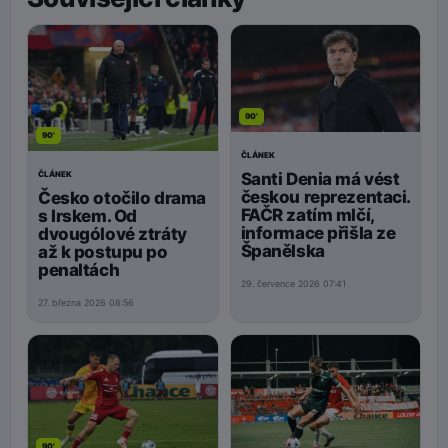
90'
90'
ČLÁNEK
Santi Denia má vést
ČLÁNEK
českou reprezentaci.
Česko otočilo drama
FAČR zatím mlčí,
s Irskem. Od
informace přišla ze
dvougólové ztráty
Španělska
až k postupu po
penaltách
29. července 2026 07:41
27. března 2026 08:56
90'