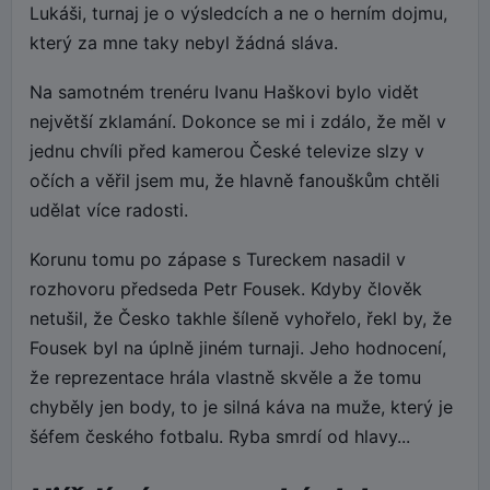
Lukáši, turnaj je o výsledcích a ne o herním dojmu,
který za mne taky nebyl žádná sláva.
Na samotném trenéru Ivanu Haškovi bylo vidět
největší zklamání. Dokonce se mi i zdálo, že měl v
jednu chvíli před kamerou České televize slzy v
očích a věřil jsem mu, že hlavně fanouškům chtěli
udělat více radosti.
Korunu tomu po zápase s Tureckem nasadil v
rozhovoru předseda Petr Fousek. Kdyby člověk
netušil, že Česko takhle šíleně vyhořelo, řekl by, že
Fousek byl na úplně jiném turnaji. Jeho hodnocení,
že reprezentace hrála vlastně skvěle a že tomu
chyběly jen body, to je silná káva na muže, který je
šéfem českého fotbalu. Ryba smrdí od hlavy...