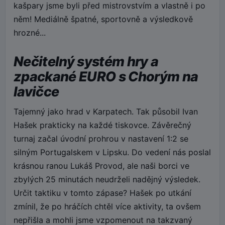
kašpary jsme byli před mistrovstvím a vlastně i po
něm! Mediálně špatné, sportovně a výsledkově
hrozné...
Nečitelný systém hry a
zpackané EURO s Chorým na
lavičce
Tajemný jako hrad v Karpatech. Tak působil Ivan
Hašek prakticky na každé tiskovce. Závěrečný
turnaj začal úvodní prohrou v nastavení 1:2 se
silným Portugalskem v Lipsku. Do vedení nás poslal
krásnou ranou Lukáš Provod, ale naši borci ve
zbylých 25 minutách neudrželi nadějný výsledek.
Určit taktiku v tomto zápase? Hašek po utkání
zmínil, že po hráčích chtěl více aktivity, ta ovšem
nepřišla a mohli jsme vzpomenout na takzvaný