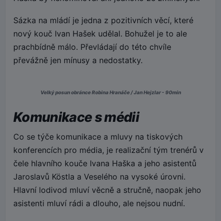
Sázka na mládí je jedna z pozitivních věcí, které
nový kouč Ivan Hašek udělal. Bohužel je to ale
prachbídně málo. Převládají do této chvíle
převážně jen mínusy a nedostatky.
Velký posun obránce Robina Hranáče / Jan Hejzlar - 90min
Komunikace s médii
Co se týče komunikace a mluvy na tiskových
konferencích pro média, je realizační tým trenérů v
čele hlavního kouče Ivana Haška a jeho asistentů
Jaroslavů Köstla a Veselého na vysoké úrovni.
Hlavní lodivod mluví věcně a stručně, naopak jeho
asistenti mluví rádi a dlouho, ale nejsou nudní.