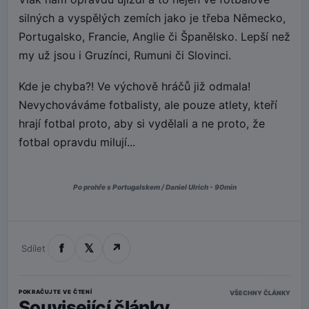
silných a vyspělých zemích jako je třeba Německo,
Portugalsko, Francie, Anglie či Španělsko. Lepší než
my už jsou i Gruzínci, Rumuni či Slovinci.
Kde je chyba?! Ve výchově hráčů již odmala!
Nevychováváme fotbalisty, ale pouze atlety, kteří
hrají fotbal proto, aby si vydělali a ne proto, že
fotbal opravdu milují...
Po prohře s Portugalskem / Daniel Ulrich - 90min
f
𝕏
↗
Sdílet
POKRAČUJTE VE ČTENÍ
VŠECHNY ČLÁNKY
Související články