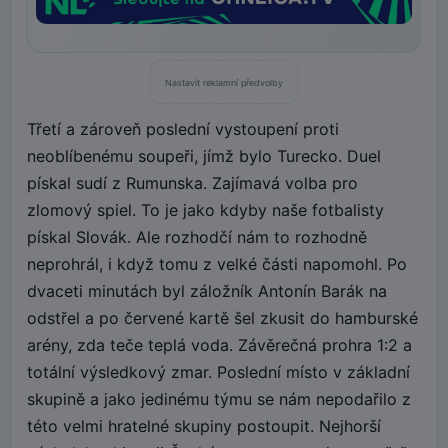
Nastavit reklamní předvolby
Třetí a zároveň poslední vystoupení proti
neoblíbenému soupeři, jímž bylo Turecko. Duel
pískal sudí z Rumunska. Zajímavá volba pro
zlomový spiel. To je jako kdyby naše fotbalisty
pískal Slovák. Ale rozhodčí nám to rozhodně
neprohrál, i když tomu z velké části napomohl. Po
dvaceti minutách byl záložník Antonín Barák na
odstřel a po červené kartě šel zkusit do hamburské
arény, zda teče teplá voda. Závěrečná prohra 1:2 a
totální výsledkový zmar. Poslední místo v základní
skupině a jako jedinému týmu se nám nepodařilo z
této velmi hratelné skupiny postoupit. Nejhorší