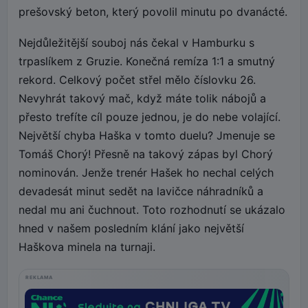
prešovský beton, který povolil minutu po dvanácté.
Nejdůležitější souboj nás čekal v Hamburku s
trpaslíkem z Gruzie. Konečná remíza 1:1 a smutný
rekord. Celkový počet střel mělo číslovku 26.
Nevyhrát takový mač, když máte tolik nábojů a
přesto trefíte cíl pouze jednou, je do nebe volající.
Největší chyba Haška v tomto duelu? Jmenuje se
Tomáš Chorý! Přesně na takový zápas byl Chorý
nominován. Jenže trenér Hašek ho nechal celých
devadesát minut sedět na lavičce náhradníků a
nedal mu ani čuchnout. Toto rozhodnutí se ukázalo
hned v našem posledním klání jako největší
Haškova minela na turnaji.
REKLAMA