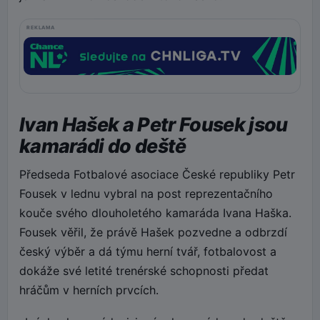
REKLAMA
Ivan Hašek a Petr Fousek jsou
kamarádi do deště
Předseda Fotbalové asociace České republiky Petr
Fousek v lednu vybral na post reprezentačního
kouče svého dlouholetého kamaráda Ivana Haška.
Fousek věřil, že právě Hašek pozvedne a odbrzdí
český výběr a dá týmu herní tvář, fotbalovost a
dokáže své letité trenérské schopnosti předat
hráčům v herních prvcích.