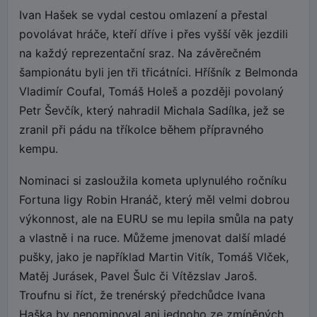
Ivan Hašek se vydal cestou omlazení a přestal
povolávat hráče, kteří dříve i přes vyšší věk jezdili
na každý reprezentační sraz. Na závěrečném
šampionátu byli jen tři třicátníci. Hříšník z Belmonda
Vladimír Coufal, Tomáš Holeš a později povolaný
Petr Ševčík, který nahradil Michala Sadílka, jež se
zranil při pádu na tříkolce během přípravného
kempu.
Nominaci si zasloužila kometa uplynulého ročníku
Fortuna ligy Robin Hranáč, který měl velmi dobrou
výkonnost, ale na EURU se mu lepila smůla na paty
a vlastně i na ruce. Můžeme jmenovat další mladé
pušky, jako je například Martin Vitík, Tomáš Vlček,
Matěj Jurásek, Pavel Šulc či Vítězslav Jaroš.
Troufnu si říct, že trenérský předchůdce Ivana
Haška by nenominoval ani jednoho ze zmíněných.