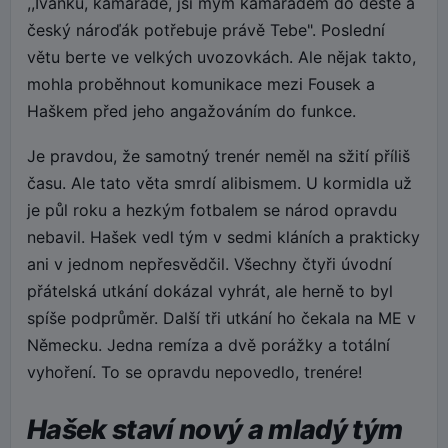
,,Ivánku, kamaráde, jsi mým kamarádem do deště a
český nároďák potřebuje právě Tebe". Poslední
větu berte ve velkých uvozovkách. Ale nějak takto,
mohla proběhnout komunikace mezi Fousek a
Haškem před jeho angažováním do funkce.
Je pravdou, že samotný trenér neměl na sžití příliš
času. Ale tato věta smrdí alibismem. U kormidla už
je půl roku a hezkým fotbalem se národ opravdu
nebavil. Hašek vedl tým v sedmi kláních a prakticky
ani v jednom nepřesvědčil. Všechny čtyři úvodní
přátelská utkání dokázal vyhrát, ale herně to byl
spíše podprůměr. Další tři utkání ho čekala na ME v
Německu. Jedna remíza a dvě porážky a totální
vyhoření. To se opravdu nepovedlo, trenére!
Hašek staví nový a mladý tým