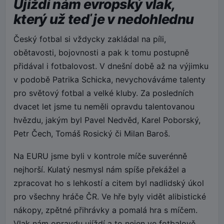
Ujíždí nám evropský vlak,
který už teď je v nedohlednu
Český fotbal si vždycky zakládal na píli,
obětavosti, bojovnosti a pak k tomu postupně
přidával i fotbalovost. V dnešní době až na výjimku
v podobě Patrika Schicka, nevychováváme talenty
pro světový fotbal a velké kluby. Za posledních
dvacet let jsme tu neměli opravdu talentovanou
hvězdu, jakým byl Pavel Nedvěd, Karel Poborský,
Petr Čech, Tomáš Rosický či Milan Baroš.
Na EURU jsme byli v kontrole míče suverénně
nejhorší. Kulatý nesmysl nám spíše překážel a
zpracovat ho s lehkostí a citem byl nadlidský úkol
pro všechny hráče ČR. Ve hře byly vidět alibistické
nákopy, zpětné přihrávky a pomalá hra s míčem.
Vlak nám opravdu ujíždí a to nejen ve fotbalově