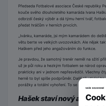
Předseda Fotbalové asociace České republiky Pe
kouče svého dlouholetého kamaráda Ivana Haška
odbrzdí český výběr a dá týmu herní tvář, fotbal
předat hráčům v herních prvcích.
,,Ivánku, kamaráde, jsi mým kamarádem do deště
větu berte ve velkých uvozovkách. Ale nějak ta
Haškem před jeho angažováním do funkce.
Je pravdou, že samotný trenér neměl na sžití pří
už je půl roku a hezkým fotbalem se národ oprav
prakticky ani v jednom nepřesvědčil. Všechny čty
herně to byl spíše podprůměr. Další tři utkání 
porážky a totální vyhoření. To se opravdu nepove
VAŠE SOUKROMÍ
Cooki
Hašek staví nový a mladý