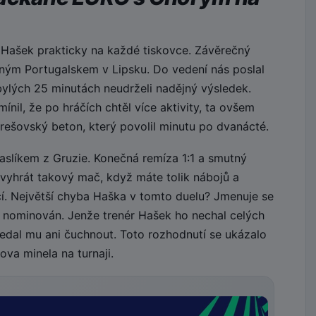
 Hašek prakticky na každé tiskovce. Závěrečný
ilným Portugalskem v Lipsku. Do vedení nás poslal
bylých 25 minutách neudrželi nadějný výsledek.
nil, že po hráčích chtěl více aktivity, ta ovšem
rešovský beton, který povolil minutu po dvanácté.
paslíkem z Gruzie. Konečná remíza 1:1 a smutný
evyhrát takový mač, když máte tolik nábojů a
jící. Největší chyba Haška v tomto duelu? Jmenuje se
 nominován. Jenže trenér Hašek ho nechal celých
edal mu ani čuchnout. Toto rozhodnutí se ukázalo
va minela na turnaji.