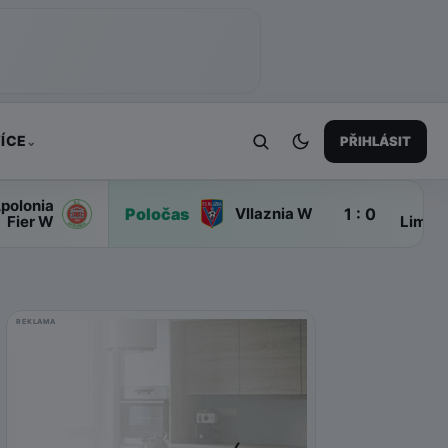
ÍCE
PŘIHLÁSIT
⌄
polonia
Ap
Poločas
1 : 0
Vllaznia W
Fier W
Limas
REKLAMA