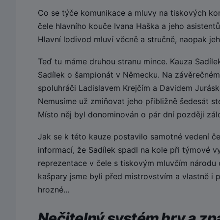
Co se týče komunikace a mluvy na tiskových konf
čele hlavního kouče Ivana Haška a jeho asistentů
Hlavní lodivod mluví věcně a stručně, naopak jeho
Teď tu máme druhou stranu mince. Kauza Sadílek.
Sadílek o šampionát v Německu. Na závěrečném
spoluhráči Ladislavem Krejčím a Davidem Juráske
Nemusíme už zmiňovat jeho přibližně šedesát ste
Místo něj byl donominován o pár dní později zálo
Jak se k této kauze postavilo samotné vedení če
informací, že Sadílek spadl na kole při týmové v
reprezentace v čele s tiskovým mluvčím národu 
kašpary jsme byli před mistrovstvím a vlastně i
hrozné...
Nečitelný systém hry a z