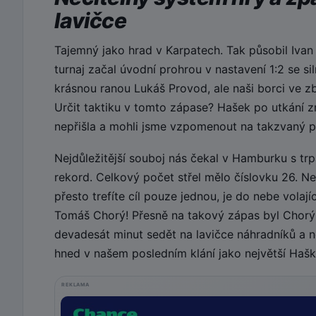
lavičce
Tajemný jako hrad v Karpatech. Tak působil Ivan
turnaj začal úvodní prohrou v nastavení 1:2 se s
krásnou ranou Lukáš Provod, ale naši borci ve z
Určit taktiku v tomto zápase? Hašek po utkání zmí
nepřišla a mohli jsme vzpomenout na takzvaný p
Nejdůležitější souboj nás čekal v Hamburku s tr
rekord. Celkový počet střel mělo číslovku 26. N
přesto trefíte cíl pouze jednou, je do nebe vola
Tomáš Chorý! Přesně na takový zápas byl Chorý
devadesát minut sedět na lavičce náhradníků a n
hned v našem posledním klání jako největší Haško
REKLAMA