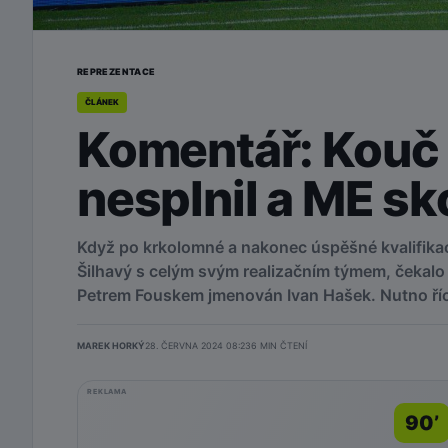
REPREZENTACE
ČLÁNEK
Komentář: Kouč 
nesplnil a ME sk
Když po krkolomné a nakonec úspěšné kvalifikac
Šilhavý s celým svým realizačním týmem, čekalo 
Petrem Fouskem jmenován Ivan Hašek. Nutno říci
MAREK HORKÝ
28. ČERVNA 2024 08:23
6
MIN ČTENÍ
REKLAMA
90’