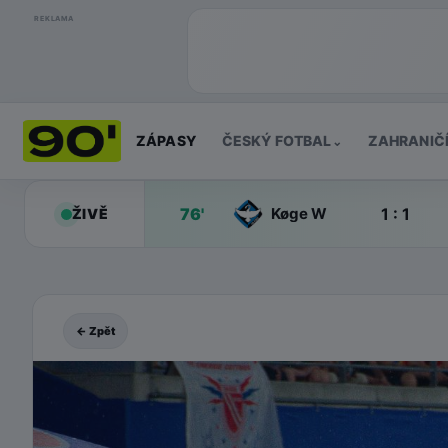
REKLAMA
ZÁPASY
ČESKÝ FOTBAL
ZAHRANIČ
⌄
76'
1 : 1
Køge W
ŽIVĚ
← Zpět