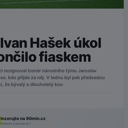
Ivan Hašek úkol
ončilo fiaskem
i rezignoval trenér národního týmu Jaroslav
se, kdo přijde za něj. V lednu byl pak předsedou
, že bývalý a dlouholetý kou
Inzerujte na 90min.cz
Reklama a partnerství