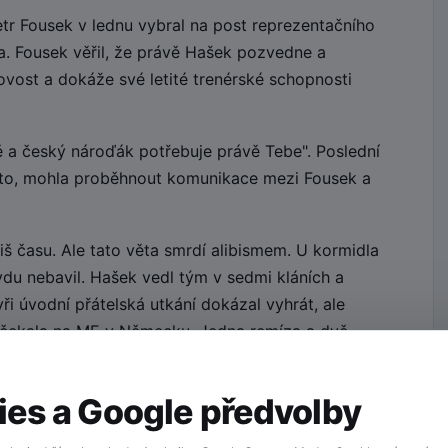
tr Fousek v lednu vybral na post reprezentačního
. Fousek věřil, že právě Hašek pozvedne a
ovost a dokáže své letité trenérské schopnosti
 a český nároďák potřebuje právě Tebe". Poslední
kto, mohla proběhnout komunikace mezi Fousek a
liš času. Ale tato věta smrdí alibismem. U kormidla
du nebavil. Hašek vedl tým v sedmi kláních a
ři úvodní přátelská utkání dokázal vyhrát, ale
ho čekala na ME v Německu. Jedna remíza a dvě
dlo, trenére!
es a Google předvolby
 tým