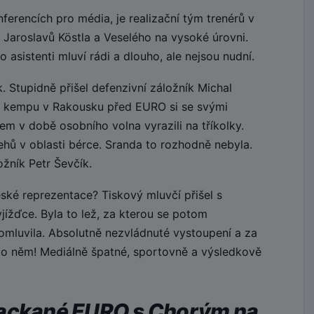
erencích pro média, je realizační tým trenérů v
 Jaroslavů Köstla a Veselého na vysoké úrovni.
 asistenti mluví rádi a dlouho, ale nejsou nudní.
 Stupidně přišel defenzivní záložník Michal
 kempu v Rakousku před EURO si se svými
m v době osobního volna vyrazili na tříkolky.
hů v oblasti bérce. Sranda to rozhodně nebyla.
žník Petr Ševčík.
ské reprezentace? Tiskový mluvčí přišel s
yjížďce. Byla to lež, za kterou se potom
omluvila. Absolutně nezvládnuté vystoupení a za
 po něm! Mediálně špatné, sportovně a výsledkově
packané EURO s Chorým na