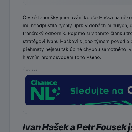
České fanoušky jmenování kouče Haška na několi
mu neodpustila rychlý úprk v dobách minulých, dr
trenérský odborník. Pojďme si v tomto článku tr
stratégovi Ivanu Haškovi s jeho týmem povedlo
přehmaty nejsou tak úplně chybou samotného Iva
hlavním hromosvodem toho všeho.
REKLAMA
Ivan Hašek a Petr Fousek 