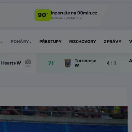
Inzerujte na 90min.cz
90’
Reklama a partnerství
Í
POHÁRY
PŘESTUPY
ROZHOVORY
ZPRÁVY
V
⌄
⌄
Torreense
A
71'
4 : 1
Hearts W
W