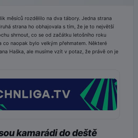
k měsíců rozdělilo na dva tábory. Jedna strana
uhá strana ho obhajovala s tím, že je to největší
ochu shrnout, co se od začátku letošního roku
 a co naopak bylo velkým přehmatem. Některé
na Haška, ale musíme vzít v potaz, že právě on je
jsou kamarádi do deště