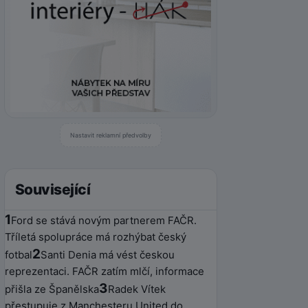
Nastavit reklamní předvolby
Související
1
Ford se stává novým partnerem FAČR.
Tříletá spolupráce má rozhýbat český
2
fotbal
Santi Denia má vést českou
reprezentaci. FAČR zatím mlčí, informace
3
přišla ze Španělska
Radek Vítek
přestupuje z Manchesteru United do