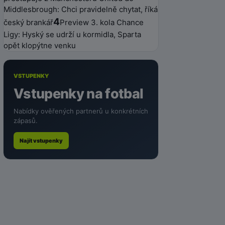
Middlesbrough: Chci pravidelně chytat, říká
4
český brankář
Preview 3. kola Chance
Ligy: Hyský se udrží u kormidla, Sparta
opět klopýtne venku
VSTUPENKY
Vstupenky na fotbal
Nabídky ověřených partnerů u konkrétních
zápasů.
Najít vstupenky