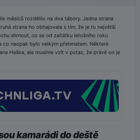
k měsíců rozdělilo na dva tábory. Jedna strana
uhá strana ho obhajovala s tím, že je to největší
ochu shrnout, co se od začátku letošního roku
 a co naopak bylo velkým přehmatem. Některé
na Haška, ale musíme vzít v potaz, že právě on je
jsou kamarádi do deště