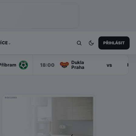
ÍCE
PŘIHLÁSIT
⌄
Dukla
18:00
vs
Příbram
Han
Praha
REKLAMA