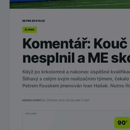
REPREZENTACE
ČLÁNEK
Komentář: Kouč 
nesplnil a ME sk
Když po krkolomné a nakonec úspěšné kvalifikac
Šilhavý s celým svým realizačním týmem, čekalo 
Petrem Fouskem jmenován Ivan Hašek. Nutno říci
MAREK HORKÝ
28. ČERVNA 2024 08:23
6
MIN ČTENÍ
REKLAMA
90’