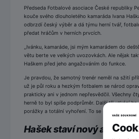
Předseda Fotbalové asociace České republiky Pe
kouče svého dlouholetého kamaráda Ivana Haška
odbrzdí český výběr a dá týmu herní tvář, fotbal
předat hráčům v herních prvcích.
,,Ivánku, kamaráde, jsi mým kamarádem do deště
větu berte ve velkých uvozovkách. Ale nějak ta
Haškem před jeho angažováním do funkce.
Je pravdou, že samotný trenér neměl na sžití pří
už je půl roku a hezkým fotbalem se národ oprav
prakticky ani v jednom nepřesvědčil. Všechny čty
herně to byl spíše podprůměr. Další tři utkání 
porážky a totální vyhoření. To se opravdu nepove
VAŠE SOUKROMÍ
Cooki
Hašek staví nový a mladý