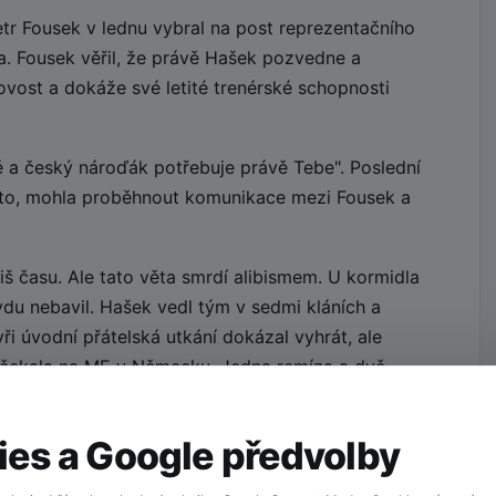
tr Fousek v lednu vybral na post reprezentačního
. Fousek věřil, že právě Hašek pozvedne a
ovost a dokáže své letité trenérské schopnosti
 a český nároďák potřebuje právě Tebe". Poslední
kto, mohla proběhnout komunikace mezi Fousek a
liš času. Ale tato věta smrdí alibismem. U kormidla
du nebavil. Hašek vedl tým v sedmi kláních a
ři úvodní přátelská utkání dokázal vyhrát, ale
ho čekala na ME v Německu. Jedna remíza a dvě
dlo, trenére!
es a Google předvolby
 tým