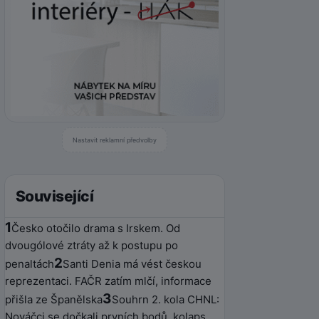
Nastavit reklamní předvolby
Související
1
Česko otočilo drama s Irskem. Od
dvougólové ztráty až k postupu po
2
penaltách
Santi Denia má vést českou
reprezentaci. FAČR zatím mlčí, informace
3
přišla ze Španělska
Souhrn 2. kola CHNL:
Nováčci se dočkali prvních bodů, kolaps