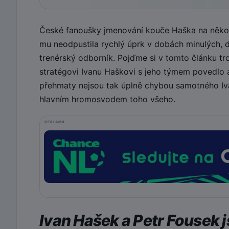
České fanoušky jmenování kouče Haška na několi
mu neodpustila rychlý úprk v dobách minulých, dr
trenérský odborník. Pojďme si v tomto článku tr
stratégovi Ivanu Haškovi s jeho týmem povedlo
přehmaty nejsou tak úplně chybou samotného Iva
hlavním hromosvodem toho všeho.
REKLAMA
Ivan Hašek a Petr Fousek 