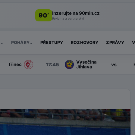
Inzerujte na 90min.cz
90’
Reklama a partnerství
Í
POHÁRY
PŘESTUPY
ROZHOVORY
ZPRÁVY
V
⌄
⌄
Vysočina
17:45
vs
Třinec
Jihlava