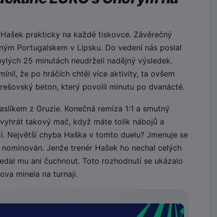
 Hašek prakticky na každé tiskovce. Závěrečný
ilným Portugalskem v Lipsku. Do vedení nás poslal
bylých 25 minutách neudrželi nadějný výsledek.
nil, že po hráčích chtěl více aktivity, ta ovšem
rešovský beton, který povolil minutu po dvanácté.
paslíkem z Gruzie. Konečná remíza 1:1 a smutný
evyhrát takový mač, když máte tolik nábojů a
jící. Největší chyba Haška v tomto duelu? Jmenuje se
 nominován. Jenže trenér Hašek ho nechal celých
edal mu ani čuchnout. Toto rozhodnutí se ukázalo
va minela na turnaji.