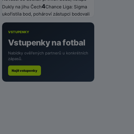
4
Dukly na jihu Čech
Chance Liga: Sigma
ukořistila bod, pohároví zástupci bodovali
VSTUPENKY
Vstupenky na fotbal
Nabídky ověřených partnerů u konkrétních
zápasů.
Najít vstupenky