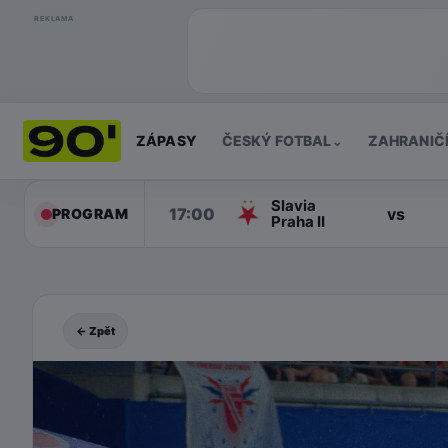
REKLAMA
ZÁPASY
ČESKÝ FOTBAL
ZAHRANIČ
⌄
Slavia
17:00
vs
PROGRAM
Praha II
← Zpět