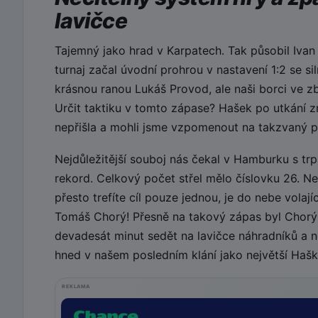
lavičce
Tajemný jako hrad v Karpatech. Tak působil Ivan
turnaj začal úvodní prohrou v nastavení 1:2 se s
krásnou ranou Lukáš Provod, ale naši borci ve z
Určit taktiku v tomto zápase? Hašek po utkání zmí
nepřišla a mohli jsme vzpomenout na takzvaný p
Nejdůležitější souboj nás čekal v Hamburku s tr
rekord. Celkový počet střel mělo číslovku 26. N
přesto trefíte cíl pouze jednou, je do nebe vola
Tomáš Chorý! Přesně na takový zápas byl Chorý
devadesát minut sedět na lavičce náhradníků a n
hned v našem posledním klání jako největší Haško
REKLAMA