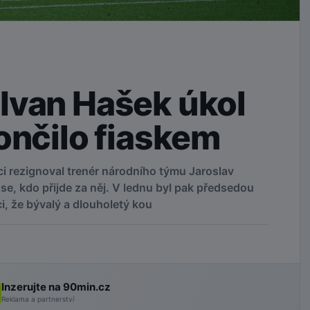
Ivan Hašek úkol
ončilo fiaskem
i rezignoval trenér národního týmu Jaroslav
se, kdo přijde za něj. V lednu byl pak předsedou
, že bývalý a dlouholetý kou
Inzerujte na 90min.cz
Reklama a partnerství