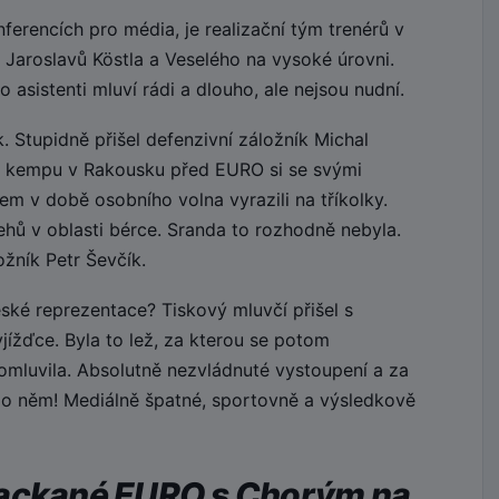
erencích pro média, je realizační tým trenérů v
 Jaroslavů Köstla a Veselého na vysoké úrovni.
 asistenti mluví rádi a dlouho, ale nejsou nudní.
 Stupidně přišel defenzivní záložník Michal
 kempu v Rakousku před EURO si se svými
m v době osobního volna vyrazili na tříkolky.
hů v oblasti bérce. Sranda to rozhodně nebyla.
žník Petr Ševčík.
ské reprezentace? Tiskový mluvčí přišel s
yjížďce. Byla to lež, za kterou se potom
omluvila. Absolutně nezvládnuté vystoupení a za
 po něm! Mediálně špatné, sportovně a výsledkově
packané EURO s Chorým na