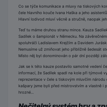
Co se týče komunikace a mluvy na tiskových konf
čele hlavního kouče Ivana Haška a jeho asistentů
Hlavní lodivod mluví věcně a stručně, naopak jeho
Teď tu máme druhou stranu mince. Kauza Sadílek.
Sadílek o šampionát v Německu. Na závěrečném
spoluhráči Ladislavem Krejčím a Davidem Juráske
Nemusíme už zmiňovat jeho přibližně šedesát ste
Místo něj byl donominován o pár dní později zálo
Jak se k této kauze postavilo samotné vedení če
informací, že Sadílek spadl na kole při týmové v
reprezentace v čele s tiskovým mluvčím národu 
kašpary jsme byli před mistrovstvím a vlastně i
hrozné...
Nečitelný systém hry a z