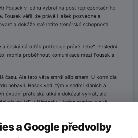
tr Fousek v lednu vybral na post reprezentačního
. Fousek věřil, že právě Hašek pozvedne a
ovost a dokáže své letité trenérské schopnosti
 a český nároďák potřebuje právě Tebe". Poslední
kto, mohla proběhnout komunikace mezi Fousek a
liš času. Ale tato věta smrdí alibismem. U kormidla
du nebavil. Hašek vedl tým v sedmi kláních a
ři úvodní přátelská utkání dokázal vyhrát, ale
ho čekala na ME v Německu. Jedna remíza a dvě
dlo, trenére!
es a Google předvolby
 tým