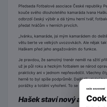
Předseda Fotbalové asociace České republiky Pe
kouče svého dlouholetého kamaráda Ivana Haška
odbrzdí český výběr a dá týmu herní tvář, fotbal
předat hráčům v herních prvcích.
,,Ivánku, kamaráde, jsi mým kamarádem do deště
větu berte ve velkých uvozovkách. Ale nějak ta
Haškem před jeho angažováním do funkce.
Je pravdou, že samotný trenér neměl na sžití pří
už je půl roku a hezkým fotbalem se národ oprav
prakticky ani v jednom nepřesvědčil. Všechny čty
herně to byl spíše podprůměr. Další tři utkání 
porážky a totální vyhoření. To se opravdu nepove
VAŠE SOUKROMÍ
Cooki
Hašek staví nový a mladý