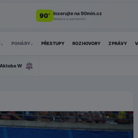
Inzerujte na 90min.cz
90’
Reklama a partnerství
Í
POHÁRY
PŘESTUPY
ROZHOVORY
ZPRÁVY
V
⌄
⌄
Aktobe W