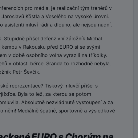
erencích pro média, je realizační tým trenérů v
 Jaroslavů Köstla a Veselého na vysoké úrovni.
 asistenti mluví rádi a dlouho, ale nejsou nudní.
 Stupidně přišel defenzivní záložník Michal
 kempu v Rakousku před EURO si se svými
m v době osobního volna vyrazili na tříkolky.
hů v oblasti bérce. Sranda to rozhodně nebyla.
žník Petr Ševčík.
ské reprezentace? Tiskový mluvčí přišel s
yjížďce. Byla to lež, za kterou se potom
omluvila. Absolutně nezvládnuté vystoupení a za
 po něm! Mediálně špatné, sportovně a výsledkově
packané EURO s Chorým na