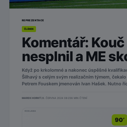
REPREZENTACE
ČLÁNEK
Komentář: Kouč 
nesplnil a ME sk
Když po krkolomné a nakonec úspěšné kvalifikac
Šilhavý s celým svým realizačním týmem, čekalo 
Petrem Fouskem jmenován Ivan Hašek. Nutno říci
MAREK HORKÝ
28. ČERVNA 2024 08:23
6
MIN ČTENÍ
REKLAMA
90’