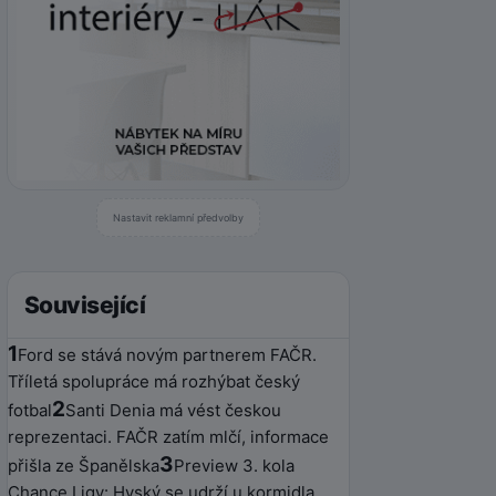
Nastavit reklamní předvolby
Související
1
Ford se stává novým partnerem FAČR.
Tříletá spolupráce má rozhýbat český
2
fotbal
Santi Denia má vést českou
reprezentaci. FAČR zatím mlčí, informace
3
přišla ze Španělska
Preview 3. kola
Chance Ligy: Hyský se udrží u kormidla,