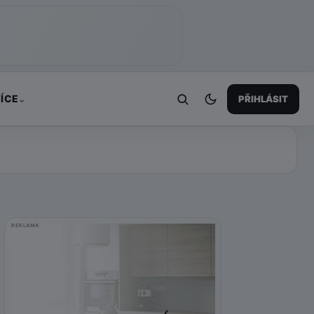
ÍCE
PŘIHLÁSIT
⌄
REKLAMA