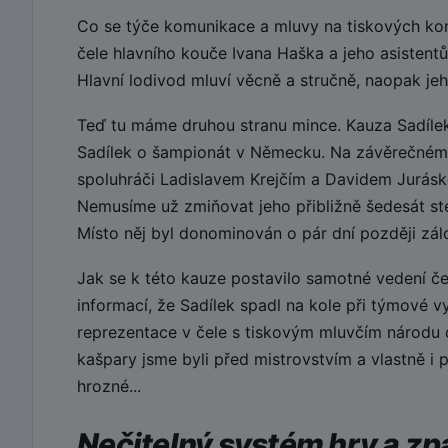
Co se týče komunikace a mluvy na tiskových konf
čele hlavního kouče Ivana Haška a jeho asistentů
Hlavní lodivod mluví věcně a stručně, naopak jeho
Teď tu máme druhou stranu mince. Kauza Sadílek.
Sadílek o šampionát v Německu. Na závěrečném
spoluhráči Ladislavem Krejčím a Davidem Juráske
Nemusíme už zmiňovat jeho přibližně šedesát ste
Místo něj byl donominován o pár dní později zálo
Jak se k této kauze postavilo samotné vedení če
informací, že Sadílek spadl na kole při týmové v
reprezentace v čele s tiskovým mluvčím národu 
kašpary jsme byli před mistrovstvím a vlastně i
hrozné...
Nečitelný systém hry a z