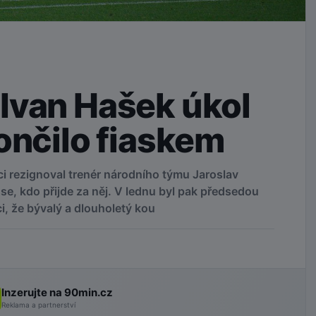
Ivan Hašek úkol
ončilo fiaskem
i rezignoval trenér národního týmu Jaroslav
se, kdo přijde za něj. V lednu byl pak předsedou
, že bývalý a dlouholetý kou
Inzerujte na 90min.cz
Reklama a partnerství