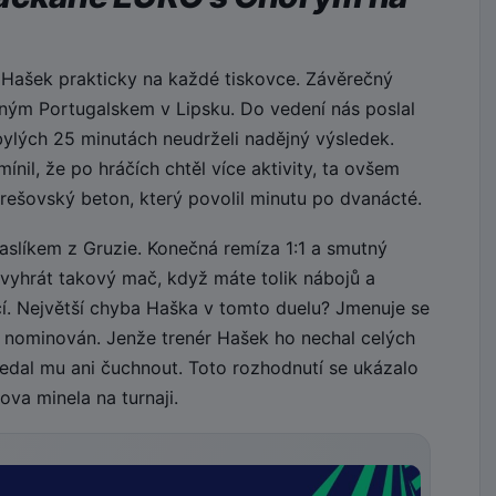
 Hašek prakticky na každé tiskovce. Závěrečný
ilným Portugalskem v Lipsku. Do vedení nás poslal
bylých 25 minutách neudrželi nadějný výsledek.
nil, že po hráčích chtěl více aktivity, ta ovšem
rešovský beton, který povolil minutu po dvanácté.
paslíkem z Gruzie. Konečná remíza 1:1 a smutný
evyhrát takový mač, když máte tolik nábojů a
jící. Největší chyba Haška v tomto duelu? Jmenuje se
 nominován. Jenže trenér Hašek ho nechal celých
edal mu ani čuchnout. Toto rozhodnutí se ukázalo
va minela na turnaji.