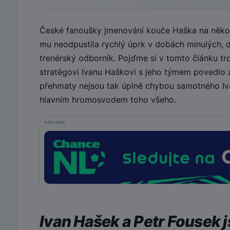
České fanoušky jmenování kouče Haška na několi
mu neodpustila rychlý úprk v dobách minulých, dr
trenérský odborník. Pojďme si v tomto článku tr
stratégovi Ivanu Haškovi s jeho týmem povedlo
přehmaty nejsou tak úplně chybou samotného Iva
hlavním hromosvodem toho všeho.
REKLAMA
Ivan Hašek a Petr Fousek 