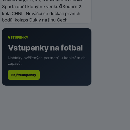
4
Sparta opět klopýtne venku
Souhrn 2.
kola CHNL: Nováčci se dočkali prvních
bodů, kolaps Dukly na jihu Čech
VSTUPENKY
Vstupenky na fotbal
Nabídky ověřených partnerů u konkrétních
zápasů.
Najít vstupenky