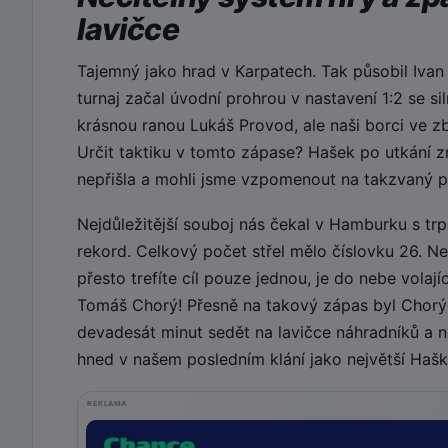
lavičce
Tajemný jako hrad v Karpatech. Tak působil Ivan
turnaj začal úvodní prohrou v nastavení 1:2 se s
krásnou ranou Lukáš Provod, ale naši borci ve z
Určit taktiku v tomto zápase? Hašek po utkání zmí
nepřišla a mohli jsme vzpomenout na takzvaný p
Nejdůležitější souboj nás čekal v Hamburku s tr
rekord. Celkový počet střel mělo číslovku 26. N
přesto trefíte cíl pouze jednou, je do nebe vola
Tomáš Chorý! Přesně na takový zápas byl Chorý
devadesát minut sedět na lavičce náhradníků a n
hned v našem posledním klání jako největší Haško
REKLAMA