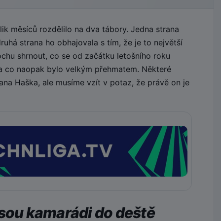
k měsíců rozdělilo na dva tábory. Jedna strana
uhá strana ho obhajovala s tím, že je to největší
ochu shrnout, co se od začátku letošního roku
 a co naopak bylo velkým přehmatem. Některé
na Haška, ale musíme vzít v potaz, že právě on je
jsou kamarádi do deště