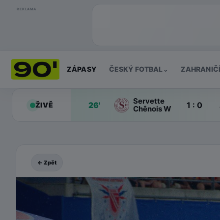
REKLAMA
ZÁPASY
ČESKÝ FOTBAL
ZAHRANIČ
⌄
Servette
26'
1 : 0
ŽIVĚ
Chênois W
← Zpět