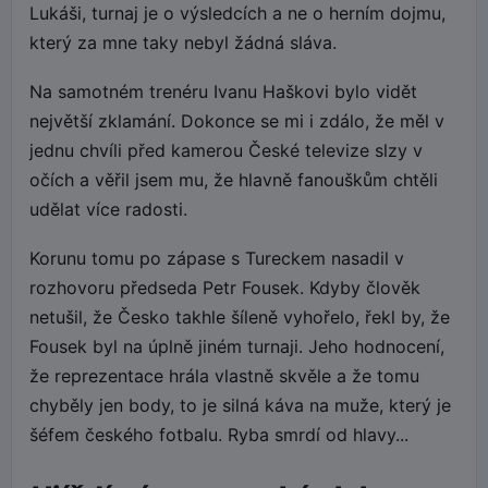
Lukáši, turnaj je o výsledcích a ne o herním dojmu,
který za mne taky nebyl žádná sláva.
Na samotném trenéru Ivanu Haškovi bylo vidět
největší zklamání. Dokonce se mi i zdálo, že měl v
jednu chvíli před kamerou České televize slzy v
očích a věřil jsem mu, že hlavně fanouškům chtěli
udělat více radosti.
Korunu tomu po zápase s Tureckem nasadil v
rozhovoru předseda Petr Fousek. Kdyby člověk
netušil, že Česko takhle šíleně vyhořelo, řekl by, že
Fousek byl na úplně jiném turnaji. Jeho hodnocení,
že reprezentace hrála vlastně skvěle a že tomu
chyběly jen body, to je silná káva na muže, který je
šéfem českého fotbalu. Ryba smrdí od hlavy...