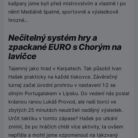
kašpary jsme byli před mistrovstvím a vlastně i po
něm! Mediálně špatné, sportovně a výsledkově
hrozné...
Nečitelný systém hry a
zpackané EURO s Chorým na
lavičce
Tajemný jako hrad v Karpatech. Tak působil Ivan
Hašek prakticky na každé tiskovce. Závěrečný
turnaj začal úvodní prohrou v nastavení 1:2 se
silným Portugalskem v Lipsku. Do vedení nás poslal
krásnou ranou Lukáš Provod, ale naši borci ve
zbylých 25 minutách neudrželi nadějný výsledek.
Určit taktiku v tomto zápase? Hašek po utkání
zmínil, že po hráčích chtěl více aktivity, ta ovšem
nepřišla a mohli jsme vzpomenout na takzvaný