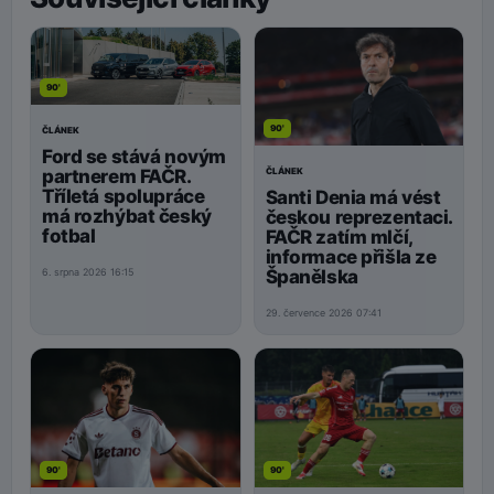
90'
90'
ČLÁNEK
Ford se stává novým
ČLÁNEK
partnerem FAČR.
Tříletá spolupráce
Santi Denia má vést
má rozhýbat český
českou reprezentaci.
fotbal
FAČR zatím mlčí,
informace přišla ze
Španělska
6. srpna 2026 16:15
29. července 2026 07:41
90'
90'