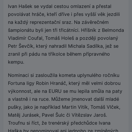
Ivan Hašek se vydal cestou omlazení a přestal
povolávat hráče, kteří dříve i přes vyšší věk jezdili
na každý reprezentační sraz. Na závěrečném
šampionátu byli jen tři třicátníci. Hříšník z Belmonda
Vladimír Coufal, Tomáš Holeš a později povolaný
Petr Ševčík, který nahradil Michala Sadílka, jež se
zranil při pádu na tříkolce během přípravného
kempu.
Nominaci si zasloužila kometa uplynulého ročníku
Fortuna ligy Robin Hranáč, který měl velmi dobrou
výkonnost, ale na EURU se mu lepila smůla na paty
a vlastně i na ruce. Můžeme jmenovat další mladé
pušky, jako je například Martin Vitík, Tomáš Vlček,
Matěj Jurásek, Pavel Šulc či Vítězslav Jaroš.
Troufnu si říct, že trenérský předchůdce Ivana
Haška by nenominoval ani jednoho ze zmíněných.