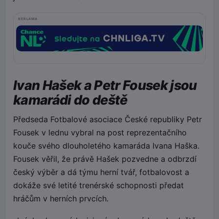
REKLAMA
Ivan Hašek a Petr Fousek jsou
kamarádi do deště
Předseda Fotbalové asociace České republiky Petr
Fousek v lednu vybral na post reprezentačního
kouče svého dlouholetého kamaráda Ivana Haška.
Fousek věřil, že právě Hašek pozvedne a odbrzdí
český výběr a dá týmu herní tvář, fotbalovost a
dokáže své letité trenérské schopnosti předat
hráčům v herních prvcích.