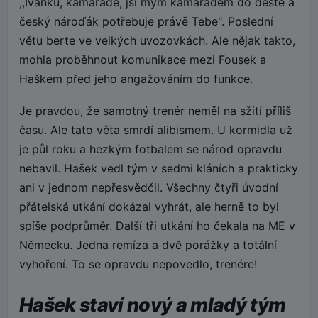
,,Ivánku, kamaráde, jsi mým kamarádem do deště a
český nároďák potřebuje právě Tebe". Poslední
větu berte ve velkých uvozovkách. Ale nějak takto,
mohla proběhnout komunikace mezi Fousek a
Haškem před jeho angažováním do funkce.
Je pravdou, že samotný trenér neměl na sžití příliš
času. Ale tato věta smrdí alibismem. U kormidla už
je půl roku a hezkým fotbalem se národ opravdu
nebavil. Hašek vedl tým v sedmi kláních a prakticky
ani v jednom nepřesvědčil. Všechny čtyři úvodní
přátelská utkání dokázal vyhrát, ale herně to byl
spíše podprůměr. Další tři utkání ho čekala na ME v
Německu. Jedna remíza a dvě porážky a totální
vyhoření. To se opravdu nepovedlo, trenére!
Hašek staví nový a mladý tým