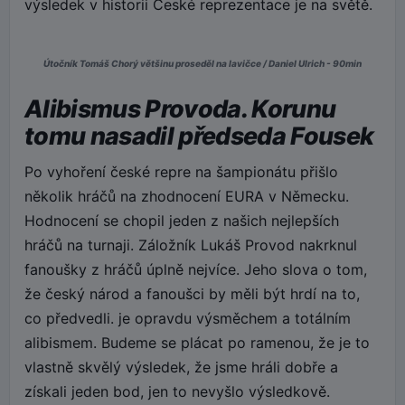
výsledek v historii České reprezentace je na světě.
Útočník Tomáš Chorý většinu proseděl na lavičce / Daniel Ulrich - 90min
Alibismus Provoda. Korunu
tomu nasadil předseda Fousek
Po vyhoření české repre na šampionátu přišlo
několik hráčů na zhodnocení EURA v Německu.
Hodnocení se chopil jeden z našich nejlepších
hráčů na turnaji. Záložník Lukáš Provod nakrknul
fanoušky z hráčů úplně nejvíce. Jeho slova o tom,
že český národ a fanoušci by měli být hrdí na to,
co předvedli. je opravdu výsměchem a totálním
alibismem. Budeme se plácat po ramenou, že je to
vlastně skvělý výsledek, že jsme hráli dobře a
získali jeden bod, jen to nevyšlo výsledkově.