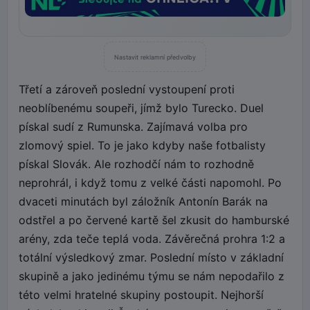
Nastavit reklamní předvolby
Třetí a zároveň poslední vystoupení proti
neoblíbenému soupeři, jímž bylo Turecko. Duel
pískal sudí z Rumunska. Zajímavá volba pro
zlomový spiel. To je jako kdyby naše fotbalisty
pískal Slovák. Ale rozhodčí nám to rozhodně
neprohrál, i když tomu z velké části napomohl. Po
dvaceti minutách byl záložník Antonín Barák na
odstřel a po červené kartě šel zkusit do hamburské
arény, zda teče teplá voda. Závěrečná prohra 1:2 a
totální výsledkový zmar. Poslední místo v základní
skupině a jako jedinému týmu se nám nepodařilo z
této velmi hratelné skupiny postoupit. Nejhorší