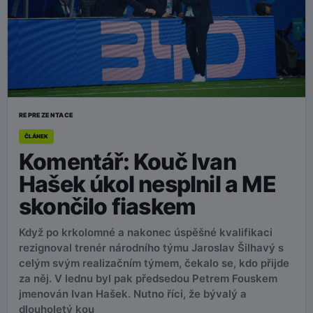
REPREZENTACE
ČLÁNEK
Komentář: Kouč Ivan
Hašek úkol nesplnil a ME
skončilo fiaskem
Když po krkolomné a nakonec úspěšné kvalifikaci
rezignoval trenér národního týmu Jaroslav Šilhavý s
celým svým realizačním týmem, čekalo se, kdo přijde
za něj. V lednu byl pak předsedou Petrem Fouskem
jmenován Ivan Hašek. Nutno říci, že bývalý a
dlouholetý kou