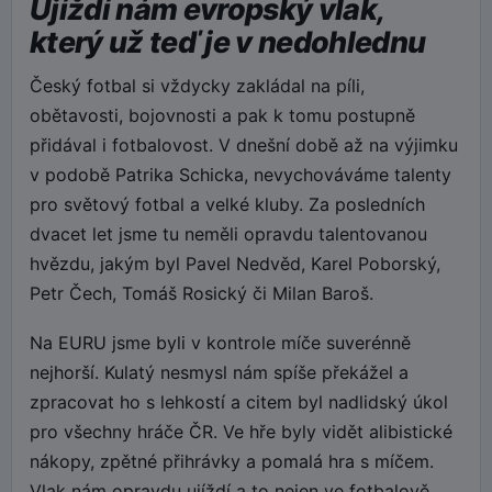
Ujíždí nám evropský vlak,
který už teď je v nedohlednu
Český fotbal si vždycky zakládal na píli,
obětavosti, bojovnosti a pak k tomu postupně
přidával i fotbalovost. V dnešní době až na výjimku
v podobě Patrika Schicka, nevychováváme talenty
pro světový fotbal a velké kluby. Za posledních
dvacet let jsme tu neměli opravdu talentovanou
hvězdu, jakým byl Pavel Nedvěd, Karel Poborský,
Petr Čech, Tomáš Rosický či Milan Baroš.
Na EURU jsme byli v kontrole míče suverénně
nejhorší. Kulatý nesmysl nám spíše překážel a
zpracovat ho s lehkostí a citem byl nadlidský úkol
pro všechny hráče ČR. Ve hře byly vidět alibistické
nákopy, zpětné přihrávky a pomalá hra s míčem.
Vlak nám opravdu ujíždí a to nejen ve fotbalově