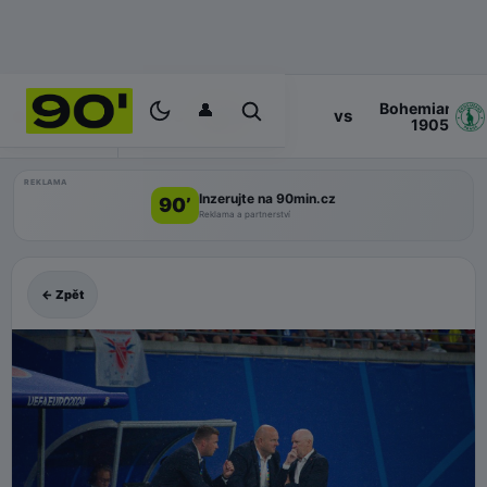
👤
Bohemians
17:00
vs
PROGRAM
Zlin
1905
REKLAMA
Inzerujte na 90min.cz
90’
Reklama a partnerství
← Zpět