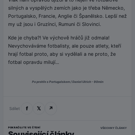
silných a vyspělých zemích jako je třeba Německo,
Portugalsko, Francie, Anglie či Španělsko. Lepší než
my už jsou i Gruzínci, Rumuni či Slovinci.
Kde je chyba?! Ve výchově hráčů již odmala!
Nevychováváme fotbalisty, ale pouze atlety, kteří
hrají fotbal proto, aby si vydělali a ne proto, že
fotbal opravdu milují...
Po prohře s Portugalskem / Daniel Ulrich - 90min
f
𝕏
↗
Sdílet
POKRAČUJTE VE ČTENÍ
VŠECHNY ČLÁNKY
Související články