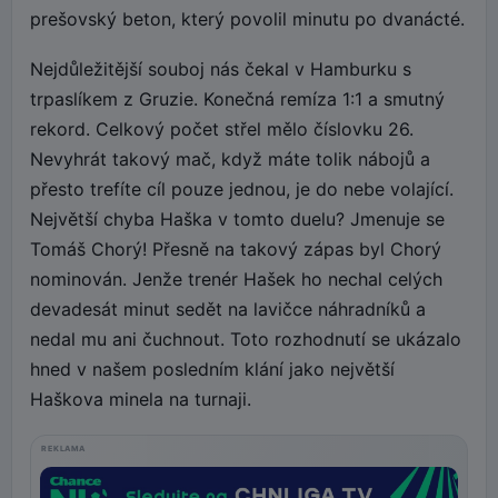
prešovský beton, který povolil minutu po dvanácté.
Nejdůležitější souboj nás čekal v Hamburku s
trpaslíkem z Gruzie. Konečná remíza 1:1 a smutný
rekord. Celkový počet střel mělo číslovku 26.
Nevyhrát takový mač, když máte tolik nábojů a
přesto trefíte cíl pouze jednou, je do nebe volající.
Největší chyba Haška v tomto duelu? Jmenuje se
Tomáš Chorý! Přesně na takový zápas byl Chorý
nominován. Jenže trenér Hašek ho nechal celých
devadesát minut sedět na lavičce náhradníků a
nedal mu ani čuchnout. Toto rozhodnutí se ukázalo
hned v našem posledním klání jako největší
Haškova minela na turnaji.
REKLAMA