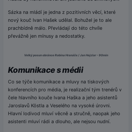
Sázka na mládí je jedna z pozitivních věcí, které
nový kouč Ivan Hašek udělal. Bohužel je to ale
prachbídně málo. Převládají do této chvíle
převážně jen mínusy a nedostatky.
Velký posun obránce Robina Hranáče / Jan Hejzlar - 90min
Komunikace s médii
Co se týče komunikace a mluvy na tiskových
konferencích pro média, je realizační tým trenérů v
čele hlavního kouče Ivana Haška a jeho asistentů
Jaroslavů Köstla a Veselého na vysoké úrovni.
Hlavní lodivod mluví věcně a stručně, naopak jeho
asistenti mluví rádi a dlouho, ale nejsou nudní.