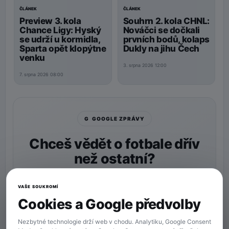
ČLÁNEK
ČLÁNEK
Preview 3. kola
Souhrn 2. kola CHNL:
Chance Ligy: Hyský
Nováčci se dočkali
se udrží u kormidla,
prvních bodů, kolaps
Sparta opět klopýtne
Dukly na jihu Čech
venku
3. srpna 2026 12:00
7. srpna 2026 08:00
G GOOGLE ZPRÁVY
Chceš vědět o fotbale dřív
než ostatní?
Nastav si
90min.cz
jako preferovaný zdroj a naše
zprávy uvidíš v Googlu častěji.
VAŠE SOUKROMÍ
Cookies a Google předvolby
★ Preferovaný zdroj
Více zpráv na Googlu
Nezbytné technologie drží web v chodu. Analytiku, Google Consent