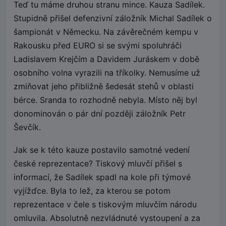
Teď tu máme druhou stranu mince. Kauza Sadílek.
Stupidně přišel defenzivní záložník Michal Sadílek o
šampionát v Německu. Na závěrečném kempu v
Rakousku před EURO si se svými spoluhráči
Ladislavem Krejčím a Davidem Juráskem v době
osobního volna vyrazili na tříkolky. Nemusíme už
zmiňovat jeho přibližně šedesát stehů v oblasti
bérce. Sranda to rozhodně nebyla. Místo něj byl
donominován o pár dní později záložník Petr
Ševčík.
Jak se k této kauze postavilo samotné vedení
české reprezentace? Tiskový mluvčí přišel s
informací, že Sadílek spadl na kole při týmové
vyjížďce. Byla to lež, za kterou se potom
reprezentace v čele s tiskovým mluvčím národu
omluvila. Absolutně nezvládnuté vystoupení a za