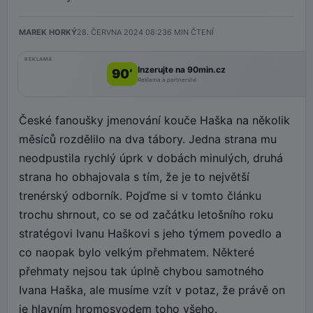
MAREK HORKÝ
28. ČERVNA 2024 08:23
6
MIN ČTENÍ
REKLAMA
Inzerujte na 90min.cz
90’
Reklama a partnerství
České fanoušky jmenování kouče Haška na několik
měsíců rozdělilo na dva tábory. Jedna strana mu
neodpustila rychlý úprk v dobách minulých, druhá
strana ho obhajovala s tím, že je to největší
trenérský odborník. Pojďme si v tomto článku
trochu shrnout, co se od začátku letošního roku
stratégovi Ivanu Haškovi s jeho týmem povedlo a
co naopak bylo velkým přehmatem. Některé
přehmaty nejsou tak úplně chybou samotného
Ivana Haška, ale musíme vzít v potaz, že právě on
je hlavním hromosvodem toho všeho.