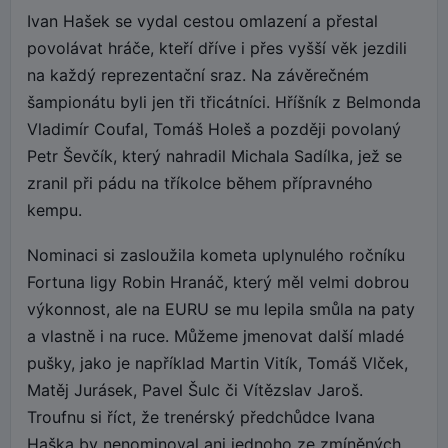
Ivan Hašek se vydal cestou omlazení a přestal
povolávat hráče, kteří dříve i přes vyšší věk jezdili
na každý reprezentační sraz. Na závěrečném
šampionátu byli jen tři třicátníci. Hříšník z Belmonda
Vladimír Coufal, Tomáš Holeš a později povolaný
Petr Ševčík, který nahradil Michala Sadílka, jež se
zranil při pádu na tříkolce během přípravného
kempu.
Nominaci si zasloužila kometa uplynulého ročníku
Fortuna ligy Robin Hranáč, který měl velmi dobrou
výkonnost, ale na EURU se mu lepila smůla na paty
a vlastně i na ruce. Můžeme jmenovat další mladé
pušky, jako je například Martin Vitík, Tomáš Vlček,
Matěj Jurásek, Pavel Šulc či Vítězslav Jaroš.
Troufnu si říct, že trenérský předchůdce Ivana
Haška by nenominoval ani jednoho ze zmíněných.