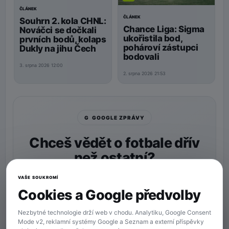
ČLÁNEK
ČLÁNEK
Souhrn 2. kola CHNL:
Chance Liga: Sigma
Nováčci se dočkali
ukořistila bod,
prvních bodů, kolaps
pohároví zástupci
Dukly na jihu Čech
bodovali
3. srpna 2026 12:00
2. srpna 2026 21:53
G GOOGLE ZPRÁVY
Chceš vědět o fotbale dřív
než ostatní?
Nastav si
90min.cz
jako preferovaný zdroj a naše
VAŠE SOUKROMÍ
zprávy uvidíš v Googlu častěji.
Cookies a Google předvolby
★ Preferovaný zdroj
Více zpráv na Googlu
Nezbytné technologie drží web v chodu. Analytiku, Google Consent
Mode v2, reklamní systémy Google a Seznam a externí příspěvky