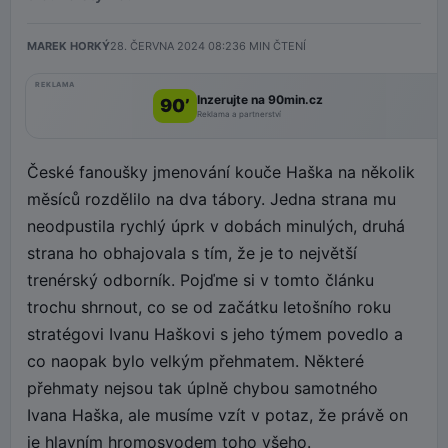
MAREK HORKÝ
28. ČERVNA 2024 08:23
6
MIN ČTENÍ
REKLAMA
Inzerujte na 90min.cz
90’
Reklama a partnerství
České fanoušky jmenování kouče Haška na několik
měsíců rozdělilo na dva tábory. Jedna strana mu
neodpustila rychlý úprk v dobách minulých, druhá
strana ho obhajovala s tím, že je to největší
trenérský odborník. Pojďme si v tomto článku
trochu shrnout, co se od začátku letošního roku
stratégovi Ivanu Haškovi s jeho týmem povedlo a
co naopak bylo velkým přehmatem. Některé
přehmaty nejsou tak úplně chybou samotného
Ivana Haška, ale musíme vzít v potaz, že právě on
je hlavním hromosvodem toho všeho.