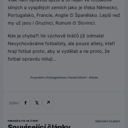
silných a vyspělých zemích jako je třeba Německo,
Portugalsko, Francie, Anglie či Španělsko. Lepší než
my už jsou i Gruzínci, Rumuni či Slovinci.
Kde je chyba?! Ve výchově hráčů již odmala!
Nevychováváme fotbalisty, ale pouze atlety, kteří
hrají fotbal proto, aby si vydělali a ne proto, že
fotbal opravdu milují...
Po prohře s Portugalskem / Daniel Ulrich - 90min
f
𝕏
↗
Sdílet
POKRAČUJTE VE ČTENÍ
VŠECHNY ČLÁNKY
Související články