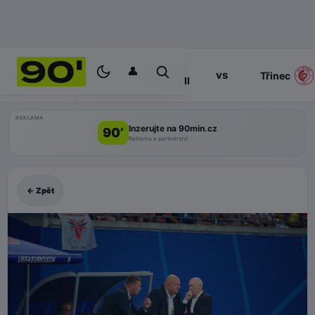
👤
Slavia
17:00
vs
PROGRAM
Třinec
Praha II
REKLAMA
Inzerujte na 90min.cz
90’
Reklama a partnerství
← Zpět