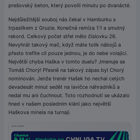
prešovský beton, který povolil minutu po dvanácté.
Nejdůležitější souboj nás čekal v Hamburku s
trpaslíkem z Gruzie. Konečná remíza 1:1 a smutný
rekord. Celkový počet střel mělo číslovku 26.
Nevyhrát takový mač, když máte tolik nábojů a
přesto trefíte cíl pouze jednou, je do nebe volající.
Největší chyba Haška v tomto duelu? Jmenuje se
Tomáš Chorý! Přesně na takový zápas byl Chorý
nominován. Jenže trenér Hašek ho nechal celých
devadesát minut sedět na lavičce náhradníků a
nedal mu ani čuchnout. Toto rozhodnutí se ukázalo
hned v našem posledním klání jako největší
Haškova minela na turnaji.
REKLAMA