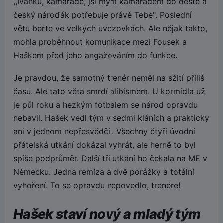
,,Ivánku, kamaráde, jsi mým kamarádem do deště a
český nároďák potřebuje právě Tebe". Poslední
větu berte ve velkých uvozovkách. Ale nějak takto,
mohla proběhnout komunikace mezi Fousek a
Haškem před jeho angažováním do funkce.
Je pravdou, že samotný trenér neměl na sžití příliš
času. Ale tato věta smrdí alibismem. U kormidla už
je půl roku a hezkým fotbalem se národ opravdu
nebavil. Hašek vedl tým v sedmi kláních a prakticky
ani v jednom nepřesvědčil. Všechny čtyři úvodní
přátelská utkání dokázal vyhrát, ale herně to byl
spíše podprůměr. Další tři utkání ho čekala na ME v
Německu. Jedna remíza a dvě porážky a totální
vyhoření. To se opravdu nepovedlo, trenére!
Hašek staví nový a mladý tým