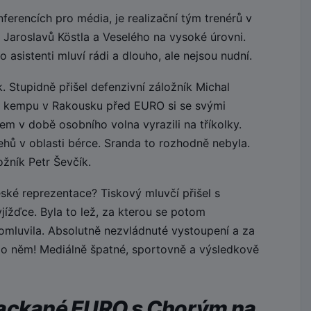
erencích pro média, je realizační tým trenérů v
 Jaroslavů Köstla a Veselého na vysoké úrovni.
 asistenti mluví rádi a dlouho, ale nejsou nudní.
 Stupidně přišel defenzivní záložník Michal
 kempu v Rakousku před EURO si se svými
m v době osobního volna vyrazili na tříkolky.
hů v oblasti bérce. Sranda to rozhodně nebyla.
žník Petr Ševčík.
ské reprezentace? Tiskový mluvčí přišel s
yjížďce. Byla to lež, za kterou se potom
omluvila. Absolutně nezvládnuté vystoupení a za
 po něm! Mediálně špatné, sportovně a výsledkově
packané EURO s Chorým na