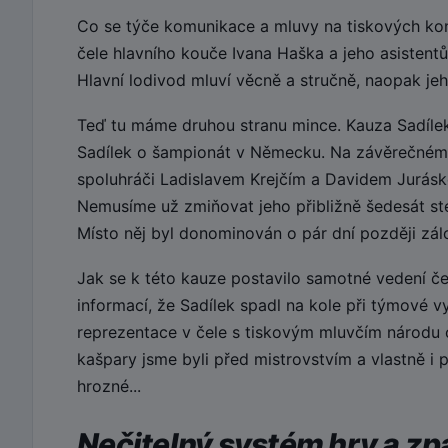
Co se týče komunikace a mluvy na tiskových konf
čele hlavního kouče Ivana Haška a jeho asistentů
Hlavní lodivod mluví věcně a stručně, naopak jeho
Teď tu máme druhou stranu mince. Kauza Sadílek.
Sadílek o šampionát v Německu. Na závěrečném
spoluhráči Ladislavem Krejčím a Davidem Juráske
Nemusíme už zmiňovat jeho přibližně šedesát ste
Místo něj byl donominován o pár dní později zálo
Jak se k této kauze postavilo samotné vedení če
informací, že Sadílek spadl na kole při týmové v
reprezentace v čele s tiskovým mluvčím národu 
kašpary jsme byli před mistrovstvím a vlastně i
hrozné...
Nečitelný systém hry a z