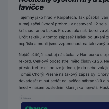
lavičce
Tajemný jako hrad v Karpatech. Tak působil Ivan
turnaj začal úvodní prohrou v nastavení 1:2 se s
krásnou ranou Lukáš Provod, ale naši borci ve z
Určit taktiku v tomto zápase? Hašek po utkání zmí
nepřišla a mohli jsme vzpomenout na takzvaný p
Nejdůležitější souboj nás čekal v Hamburku s tr
rekord. Celkový počet střel mělo číslovku 26. N
přesto trefíte cíl pouze jednou, je do nebe vola
Tomáš Chorý! Přesně na takový zápas byl Chorý
devadesát minut sedět na lavičce náhradníků a n
hned v našem posledním klání jako největší Haško
REKLAMA