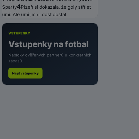
4
Sparty
Plzeň si dokázala, že góly střílet
umí. Ale umí jich i dost dostat
VSTUPENKY
Vstupenky na fotbal
Nabídky ověřených partnerů u konkrétních
zápasů.
Najít vstupenky