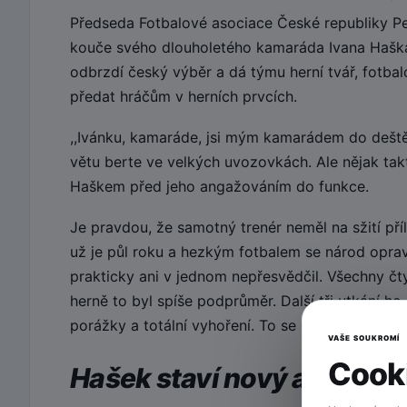
Předseda Fotbalové asociace České republiky Pe
kouče svého dlouholetého kamaráda Ivana Haška
odbrzdí český výběr a dá týmu herní tvář, fotbal
předat hráčům v herních prvcích.
,,Ivánku, kamaráde, jsi mým kamarádem do deště
větu berte ve velkých uvozovkách. Ale nějak ta
Haškem před jeho angažováním do funkce.
Je pravdou, že samotný trenér neměl na sžití pří
už je půl roku a hezkým fotbalem se národ oprav
prakticky ani v jednom nepřesvědčil. Všechny čty
herně to byl spíše podprůměr. Další tři utkání 
porážky a totální vyhoření. To se opravdu nepove
VAŠE SOUKROMÍ
Cooki
Hašek staví nový a mladý