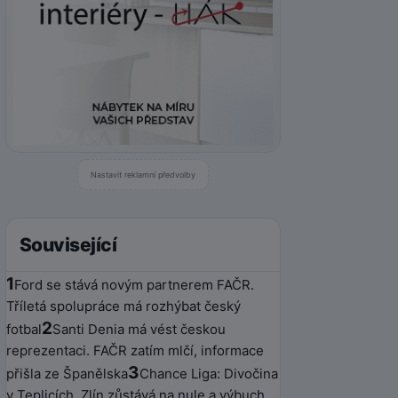
Nastavit reklamní předvolby
Související
1
Ford se stává novým partnerem FAČR.
Tříletá spolupráce má rozhýbat český
2
fotbal
Santi Denia má vést českou
reprezentaci. FAČR zatím mlčí, informace
3
přišla ze Španělska
Chance Liga: Divočina
v Teplicích, Zlín zůstává na nule a výbuch