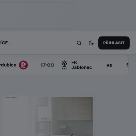
ÍCE
PŘIHLÁSIT
⌄
FK
17:00
vs
rdubice
Slo
Jablonec
REKLAMA