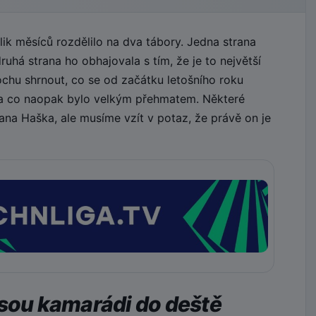
k měsíců rozdělilo na dva tábory. Jedna strana
uhá strana ho obhajovala s tím, že je to největší
ochu shrnout, co se od začátku letošního roku
 a co naopak bylo velkým přehmatem. Některé
na Haška, ale musíme vzít v potaz, že právě on je
jsou kamarádi do deště