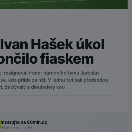
Ivan Hašek úkol
ončilo fiaskem
i rezignoval trenér národního týmu Jaroslav
se, kdo přijde za něj. V lednu byl pak předsedou
, že bývalý a dlouholetý kou
Inzerujte na 90min.cz
Reklama a partnerství