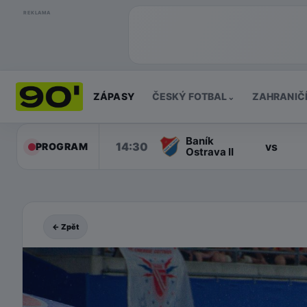
REKLAMA
ZÁPASY
ČESKÝ FOTBAL
ZAHRANIČ
⌄
Baník
14:30
vs
PROGRAM
Ostrava II
← Zpět