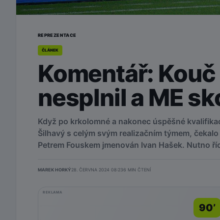
REPREZENTACE
ČLÁNEK
Komentář: Kouč 
nesplnil a ME sk
Když po krkolomné a nakonec úspěšné kvalifikac
Šilhavý s celým svým realizačním týmem, čekalo 
Petrem Fouskem jmenován Ivan Hašek. Nutno říci
MAREK HORKÝ
28. ČERVNA 2024 08:23
6
MIN ČTENÍ
REKLAMA
90’