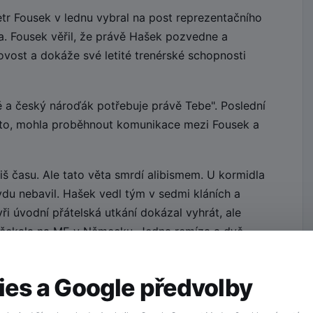
tr Fousek v lednu vybral na post reprezentačního
. Fousek věřil, že právě Hašek pozvedne a
ovost a dokáže své letité trenérské schopnosti
 a český nároďák potřebuje právě Tebe". Poslední
kto, mohla proběhnout komunikace mezi Fousek a
liš času. Ale tato věta smrdí alibismem. U kormidla
du nebavil. Hašek vedl tým v sedmi kláních a
ři úvodní přátelská utkání dokázal vyhrát, ale
ho čekala na ME v Německu. Jedna remíza a dvě
dlo, trenére!
es a Google předvolby
 tým