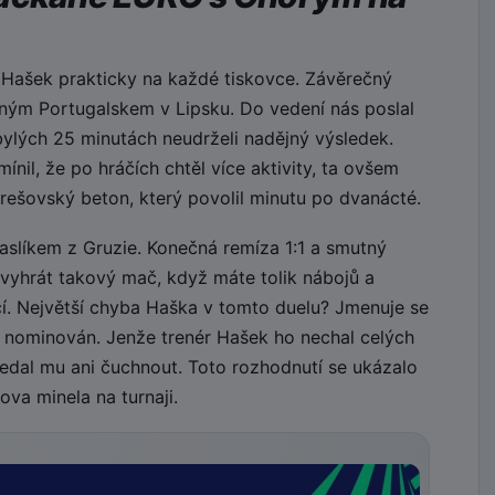
 Hašek prakticky na každé tiskovce. Závěrečný
ilným Portugalskem v Lipsku. Do vedení nás poslal
bylých 25 minutách neudrželi nadějný výsledek.
nil, že po hráčích chtěl více aktivity, ta ovšem
rešovský beton, který povolil minutu po dvanácté.
paslíkem z Gruzie. Konečná remíza 1:1 a smutný
evyhrát takový mač, když máte tolik nábojů a
jící. Největší chyba Haška v tomto duelu? Jmenuje se
 nominován. Jenže trenér Hašek ho nechal celých
edal mu ani čuchnout. Toto rozhodnutí se ukázalo
va minela na turnaji.