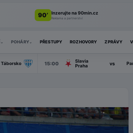
Inzerujte na 90min.cz
90’
Reklama a partnerství
Í
POHÁRY
PŘESTUPY
ROZHOVORY
ZPRÁVY
V
⌄
⌄
Slavia
15:00
vs
Táborsko
Pa
Praha