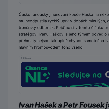
České fanoušky jmenování kouče Haška na několi
mu neodpustila rychlý úprk v dobách minulých, dr
trenérský odborník. Pojďme si v tomto článku tr
stratégovi Ivanu Haškovi s jeho týmem povedlo
přehmaty nejsou tak úplně chybou samotného Iva
hlavním hromosvodem toho všeho.
REKLAMA
Ivan Hašek a Petr Fousek 