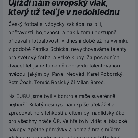
Ujíždí nám evropský vlak,
který už teď je v nedohlednu
Český fotbal si vždycky zakládal na píli,
obětavosti, bojovnosti a pak k tomu postupně
přidával i fotbalovost. V dnešní době až na výjimku
v podobě Patrika Schicka, nevychováváme talenty
pro světový fotbal a velké kluby. Za posledních
dvacet let jsme tu neměli opravdu talentovanou
hvězdu, jakým byl Pavel Nedvěd, Karel Poborský,
Petr Čech, Tomáš Rosický či Milan Baroš.
Na EURU jsme byli v kontrole míče suverénně
nejhorší. Kulatý nesmysl nám spíše překážel a
zpracovat ho s lehkostí a citem byl nadlidský úkol
pro všechny hráče ČR. Ve hře byly vidět alibistické
nákopy, zpětné přihrávky a pomalá hra s míčem.
Vlak nám opravdu ujíždí a to nejen ve fotbalově