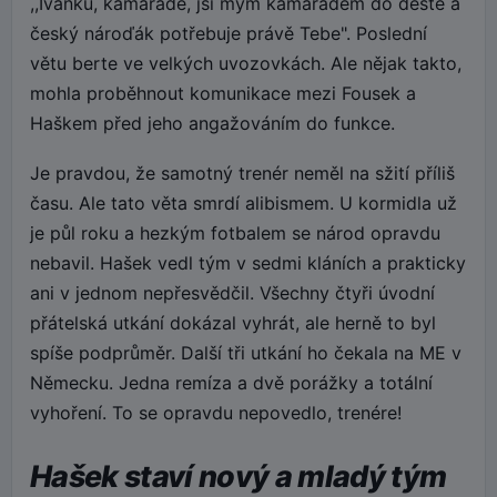
,,Ivánku, kamaráde, jsi mým kamarádem do deště a
český nároďák potřebuje právě Tebe". Poslední
větu berte ve velkých uvozovkách. Ale nějak takto,
mohla proběhnout komunikace mezi Fousek a
Haškem před jeho angažováním do funkce.
Je pravdou, že samotný trenér neměl na sžití příliš
času. Ale tato věta smrdí alibismem. U kormidla už
je půl roku a hezkým fotbalem se národ opravdu
nebavil. Hašek vedl tým v sedmi kláních a prakticky
ani v jednom nepřesvědčil. Všechny čtyři úvodní
přátelská utkání dokázal vyhrát, ale herně to byl
spíše podprůměr. Další tři utkání ho čekala na ME v
Německu. Jedna remíza a dvě porážky a totální
vyhoření. To se opravdu nepovedlo, trenére!
Hašek staví nový a mladý tým