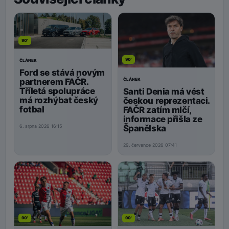
90'
90'
ČLÁNEK
Ford se stává novým
ČLÁNEK
partnerem FAČR.
Tříletá spolupráce
Santi Denia má vést
má rozhýbat český
českou reprezentaci.
fotbal
FAČR zatím mlčí,
informace přišla ze
Španělska
6. srpna 2026 16:15
29. července 2026 07:41
90'
90'