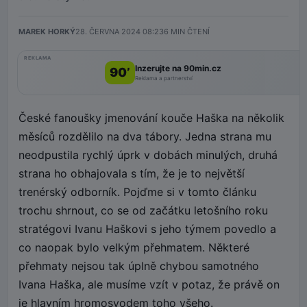
MAREK HORKÝ
28. ČERVNA 2024 08:23
6
MIN ČTENÍ
REKLAMA
Inzerujte na 90min.cz
90’
Reklama a partnerství
České fanoušky jmenování kouče Haška na několik
měsíců rozdělilo na dva tábory. Jedna strana mu
neodpustila rychlý úprk v dobách minulých, druhá
strana ho obhajovala s tím, že je to největší
trenérský odborník. Pojďme si v tomto článku
trochu shrnout, co se od začátku letošního roku
stratégovi Ivanu Haškovi s jeho týmem povedlo a
co naopak bylo velkým přehmatem. Některé
přehmaty nejsou tak úplně chybou samotného
Ivana Haška, ale musíme vzít v potaz, že právě on
je hlavním hromosvodem toho všeho.