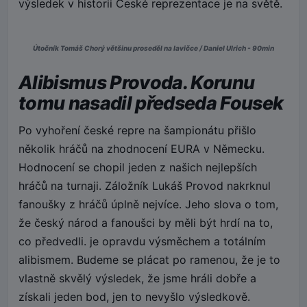
výsledek v historii České reprezentace je na světě.
Útočník Tomáš Chorý většinu proseděl na lavičce / Daniel Ulrich - 90min
Alibismus Provoda. Korunu
tomu nasadil předseda Fousek
Po vyhoření české repre na šampionátu přišlo
několik hráčů na zhodnocení EURA v Německu.
Hodnocení se chopil jeden z našich nejlepších
hráčů na turnaji. Záložník Lukáš Provod nakrknul
fanoušky z hráčů úplně nejvíce. Jeho slova o tom,
že český národ a fanoušci by měli být hrdí na to,
co předvedli. je opravdu výsměchem a totálním
alibismem. Budeme se plácat po ramenou, že je to
vlastně skvělý výsledek, že jsme hráli dobře a
získali jeden bod, jen to nevyšlo výsledkově.