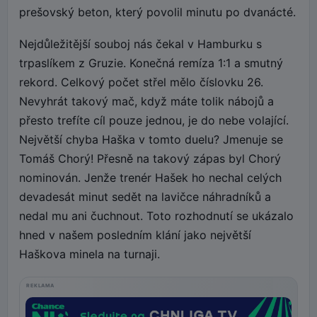
prešovský beton, který povolil minutu po dvanácté.
Nejdůležitější souboj nás čekal v Hamburku s
trpaslíkem z Gruzie. Konečná remíza 1:1 a smutný
rekord. Celkový počet střel mělo číslovku 26.
Nevyhrát takový mač, když máte tolik nábojů a
přesto trefíte cíl pouze jednou, je do nebe volající.
Největší chyba Haška v tomto duelu? Jmenuje se
Tomáš Chorý! Přesně na takový zápas byl Chorý
nominován. Jenže trenér Hašek ho nechal celých
devadesát minut sedět na lavičce náhradníků a
nedal mu ani čuchnout. Toto rozhodnutí se ukázalo
hned v našem posledním klání jako největší
Haškova minela na turnaji.
REKLAMA