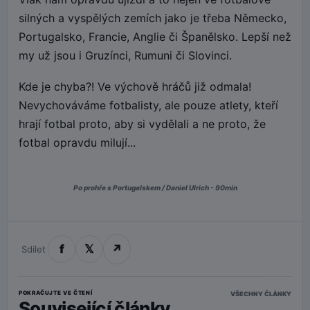
silných a vyspělých zemích jako je třeba Německo,
Portugalsko, Francie, Anglie či Španělsko. Lepší než
my už jsou i Gruzínci, Rumuni či Slovinci.
Kde je chyba?! Ve výchově hráčů již odmala!
Nevychováváme fotbalisty, ale pouze atlety, kteří
hrají fotbal proto, aby si vydělali a ne proto, že
fotbal opravdu milují...
Po prohře s Portugalskem / Daniel Ulrich - 90min
f
𝕏
↗
Sdílet
POKRAČUJTE VE ČTENÍ
VŠECHNY ČLÁNKY
Související články