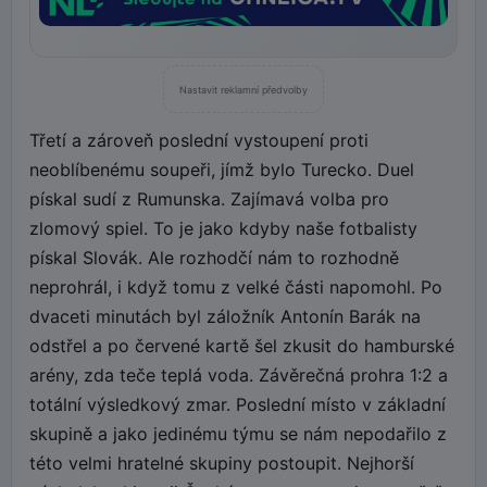
Nastavit reklamní předvolby
Třetí a zároveň poslední vystoupení proti
neoblíbenému soupeři, jímž bylo Turecko. Duel
pískal sudí z Rumunska. Zajímavá volba pro
zlomový spiel. To je jako kdyby naše fotbalisty
pískal Slovák. Ale rozhodčí nám to rozhodně
neprohrál, i když tomu z velké části napomohl. Po
dvaceti minutách byl záložník Antonín Barák na
odstřel a po červené kartě šel zkusit do hamburské
arény, zda teče teplá voda. Závěrečná prohra 1:2 a
totální výsledkový zmar. Poslední místo v základní
skupině a jako jedinému týmu se nám nepodařilo z
této velmi hratelné skupiny postoupit. Nejhorší