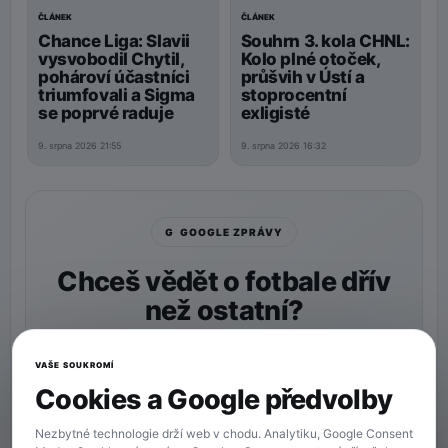
ČLÁNEK
ČLÁNEK
Souhrn 3. kola CHNL:
Chance Liga: Slavii
Kolo plné otoček,
vysvobodil Chytil,
průšvih v Ústí a
pohároví účastníci
stoprocentní
triumfovali a Sigma
exligisté
se poprvé raduje
9. srpna 2026 16:32
9. srpna 2026 21:55
G GOOGLE ZPRÁVY
Chceš vědět o fotbale dřív
než ostatní?
Nastav si
90min.cz
jako preferovaný zdroj a naše
zprávy uvidíš v Googlu častěji.
VAŠE SOUKROMÍ
Cookies a Google předvolby
★ Preferovaný zdroj
Více zpráv na Googlu
Nezbytné technologie drží web v chodu. Analytiku, Google Consent