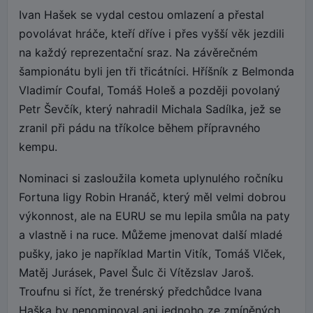
Ivan Hašek se vydal cestou omlazení a přestal
povolávat hráče, kteří dříve i přes vyšší věk jezdili
na každý reprezentační sraz. Na závěrečném
šampionátu byli jen tři třicátníci. Hříšník z Belmonda
Vladimír Coufal, Tomáš Holeš a později povolaný
Petr Ševčík, který nahradil Michala Sadílka, jež se
zranil při pádu na tříkolce během přípravného
kempu.
Nominaci si zasloužila kometa uplynulého ročníku
Fortuna ligy Robin Hranáč, který měl velmi dobrou
výkonnost, ale na EURU se mu lepila smůla na paty
a vlastně i na ruce. Můžeme jmenovat další mladé
pušky, jako je například Martin Vitík, Tomáš Vlček,
Matěj Jurásek, Pavel Šulc či Vítězslav Jaroš.
Troufnu si říct, že trenérský předchůdce Ivana
Haška by nenominoval ani jednoho ze zmíněných.