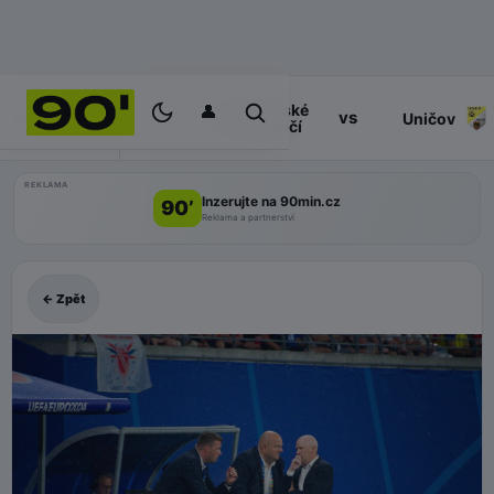
👤
Valašské
17:30
vs
PROGRAM
Uničov
Meziříčí
REKLAMA
Inzerujte na 90min.cz
90’
Reklama a partnerství
← Zpět