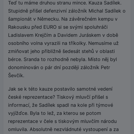
Teď tu máme druhou stranu mince. Kauza Sadílek.
Stupidně přišel defenzivní záložník Michal Sadílek o
šampionát v Německu. Na závěrečném kempu v
Rakousku před EURO si se svými spoluhráči
Ladislavem Krejčím a Davidem Juráskem v době
osobního volna vyrazili na tříkolky. Nemusíme už
zmiňovat jeho přibližně šedesát stehů v oblasti
bérce. Sranda to rozhodně nebyla. Místo něj byl
donominován o pár dní později záložník Petr
Ševčík.
Jak se k této kauze postavilo samotné vedení
české reprezentace? Tiskový mluvčí přišel s
informací, že Sadílek spadl na kole při týmové
vyjížďce. Byla to lež, za kterou se potom
reprezentace v čele s tiskovým mluvčím národu
omluvila. Absolutně nezvládnuté vystoupení a za