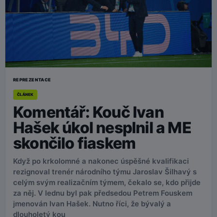
REPREZENTACE
ČLÁNEK
Komentář: Kouč Ivan
Hašek úkol nesplnil a ME
skončilo fiaskem
Když po krkolomné a nakonec úspěšné kvalifikaci
rezignoval trenér národního týmu Jaroslav Šilhavý s
celým svým realizačním týmem, čekalo se, kdo přijde
za něj. V lednu byl pak předsedou Petrem Fouskem
jmenován Ivan Hašek. Nutno říci, že bývalý a
dlouholetý kou