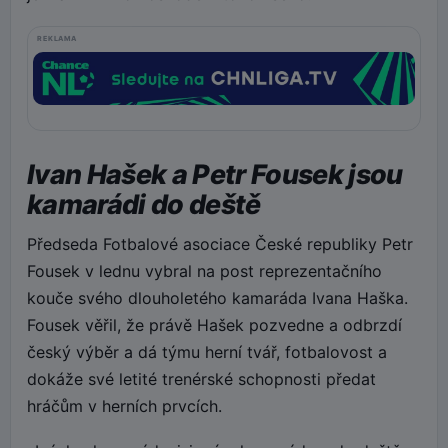
REKLAMA
Ivan Hašek a Petr Fousek jsou
kamarádi do deště
Předseda Fotbalové asociace České republiky Petr
Fousek v lednu vybral na post reprezentačního
kouče svého dlouholetého kamaráda Ivana Haška.
Fousek věřil, že právě Hašek pozvedne a odbrzdí
český výběr a dá týmu herní tvář, fotbalovost a
dokáže své letité trenérské schopnosti předat
hráčům v herních prvcích.