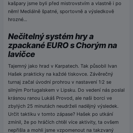
kašpary jsme byli před mistrovstvím a vlastně i po
něm! Mediálně špatné, sportovně a výsledkově
hrozné...
Nečitelný systém hry a
zpackané EURO s Chorým na
lavičce
Tajemný jako hrad v Karpatech. Tak působil Ivan
Hašek prakticky na každé tiskovce. Závěrečný
turnaj začal úvodní prohrou v nastavení 1:2 se
silným Portugalskem v Lipsku. Do vedení nás poslal
krásnou ranou Lukáš Provod, ale naši borci ve
zbylých 25 minutách neudrželi nadějný výsledek.
Určit taktiku v tomto zápase? Hašek po utkání
zmínil, že po hráčích chtěl více aktivity, ta ovšem
nepřišla a mohli jsme vzpomenout na takzvaný