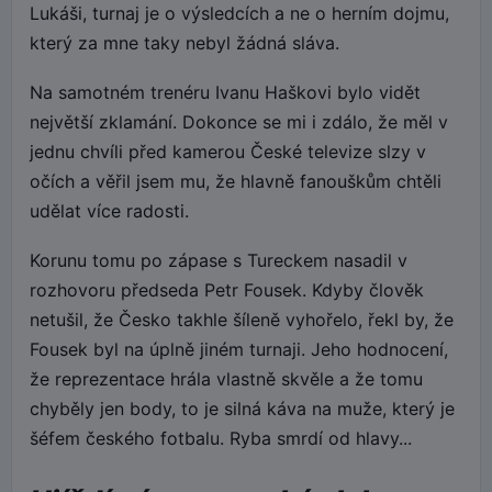
Lukáši, turnaj je o výsledcích a ne o herním dojmu,
který za mne taky nebyl žádná sláva.
Na samotném trenéru Ivanu Haškovi bylo vidět
největší zklamání. Dokonce se mi i zdálo, že měl v
jednu chvíli před kamerou České televize slzy v
očích a věřil jsem mu, že hlavně fanouškům chtěli
udělat více radosti.
Korunu tomu po zápase s Tureckem nasadil v
rozhovoru předseda Petr Fousek. Kdyby člověk
netušil, že Česko takhle šíleně vyhořelo, řekl by, že
Fousek byl na úplně jiném turnaji. Jeho hodnocení,
že reprezentace hrála vlastně skvěle a že tomu
chyběly jen body, to je silná káva na muže, který je
šéfem českého fotbalu. Ryba smrdí od hlavy...