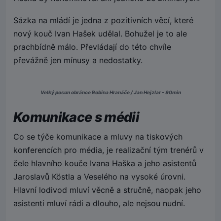
Sázka na mládí je jedna z pozitivních věcí, které
nový kouč Ivan Hašek udělal. Bohužel je to ale
prachbídně málo. Převládají do této chvíle
převážně jen mínusy a nedostatky.
Velký posun obránce Robina Hranáče / Jan Hejzlar - 90min
Komunikace s médii
Co se týče komunikace a mluvy na tiskových
konferencích pro média, je realizační tým trenérů v
čele hlavního kouče Ivana Haška a jeho asistentů
Jaroslavů Köstla a Veselého na vysoké úrovni.
Hlavní lodivod mluví věcně a stručně, naopak jeho
asistenti mluví rádi a dlouho, ale nejsou nudní.