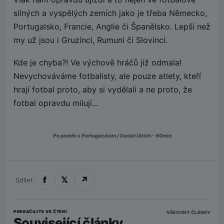
silných a vyspělých zemích jako je třeba Německo,
Portugalsko, Francie, Anglie či Španělsko. Lepší než
my už jsou i Gruzínci, Rumuni či Slovinci.
Kde je chyba?! Ve výchově hráčů již odmala!
Nevychováváme fotbalisty, ale pouze atlety, kteří
hrají fotbal proto, aby si vydělali a ne proto, že
fotbal opravdu milují...
Po prohře s Portugalskem / Daniel Ulrich - 90min
f
𝕏
↗
Sdílet
POKRAČUJTE VE ČTENÍ
VŠECHNY ČLÁNKY
Související články