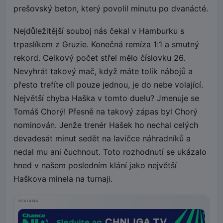
prešovský beton, který povolil minutu po dvanácté.
Nejdůležitější souboj nás čekal v Hamburku s
trpaslíkem z Gruzie. Konečná remíza 1:1 a smutný
rekord. Celkový počet střel mělo číslovku 26.
Nevyhrát takový mač, když máte tolik nábojů a
přesto trefíte cíl pouze jednou, je do nebe volající.
Největší chyba Haška v tomto duelu? Jmenuje se
Tomáš Chorý! Přesně na takový zápas byl Chorý
nominován. Jenže trenér Hašek ho nechal celých
devadesát minut sedět na lavičce náhradníků a
nedal mu ani čuchnout. Toto rozhodnutí se ukázalo
hned v našem posledním klání jako největší
Haškova minela na turnaji.
REKLAMA