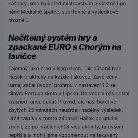
kašpary jsme byli před mistrovstvím a vlastně i po
něm! Mediálně špatné, sportovně a výsledkově
hrozné...
Nečitelný systém hry a
zpackané EURO s Chorým na
lavičce
Tajemný jako hrad v Karpatech. Tak působil Ivan
Hašek prakticky na každé tiskovce. Závěrečný
turnaj začal úvodní prohrou v nastavení 1:2 se
silným Portugalskem v Lipsku. Do vedení nás poslal
krásnou ranou Lukáš Provod, ale naši borci ve
zbylých 25 minutách neudrželi nadějný výsledek.
Určit taktiku v tomto zápase? Hašek po utkání
zmínil, že po hráčích chtěl více aktivity, ta ovšem
nepřišla a mohli jsme vzpomenout na takzvaný