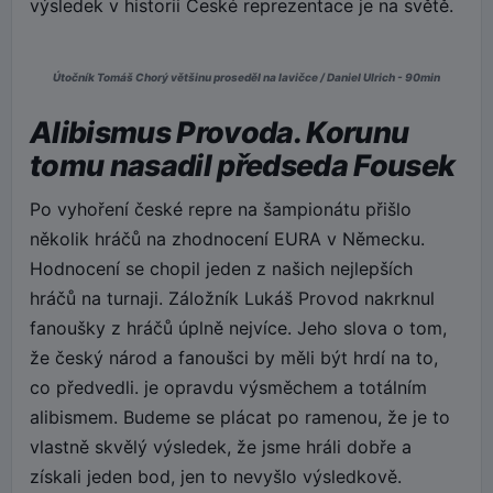
výsledek v historii České reprezentace je na světě.
Útočník Tomáš Chorý většinu proseděl na lavičce / Daniel Ulrich - 90min
Alibismus Provoda. Korunu
tomu nasadil předseda Fousek
Po vyhoření české repre na šampionátu přišlo
několik hráčů na zhodnocení EURA v Německu.
Hodnocení se chopil jeden z našich nejlepších
hráčů na turnaji. Záložník Lukáš Provod nakrknul
fanoušky z hráčů úplně nejvíce. Jeho slova o tom,
že český národ a fanoušci by měli být hrdí na to,
co předvedli. je opravdu výsměchem a totálním
alibismem. Budeme se plácat po ramenou, že je to
vlastně skvělý výsledek, že jsme hráli dobře a
získali jeden bod, jen to nevyšlo výsledkově.