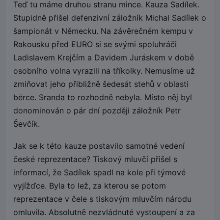
Teď tu máme druhou stranu mince. Kauza Sadílek.
Stupidně přišel defenzivní záložník Michal Sadílek o
šampionát v Německu. Na závěrečném kempu v
Rakousku před EURO si se svými spoluhráči
Ladislavem Krejčím a Davidem Juráskem v době
osobního volna vyrazili na tříkolky. Nemusíme už
zmiňovat jeho přibližně šedesát stehů v oblasti
bérce. Sranda to rozhodně nebyla. Místo něj byl
donominován o pár dní později záložník Petr
Ševčík.
Jak se k této kauze postavilo samotné vedení
české reprezentace? Tiskový mluvčí přišel s
informací, že Sadílek spadl na kole při týmové
vyjížďce. Byla to lež, za kterou se potom
reprezentace v čele s tiskovým mluvčím národu
omluvila. Absolutně nezvládnuté vystoupení a za