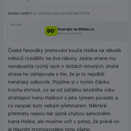
MAREK HORKÝ
28. ČERVNA 2024 08:23
6
MIN ČTENÍ
REKLAMA
Inzerujte na 90min.cz
90’
Reklama a partnerství
České fanoušky jmenování kouče Haška na několik
měsíců rozdělilo na dva tábory. Jedna strana mu
neodpustila rychlý úprk v dobách minulých, druhá
strana ho obhajovala s tím, že je to největší
trenérský odborník. Pojďme si v tomto článku
trochu shrnout, co se od začátku letošního roku
stratégovi Ivanu Haškovi s jeho týmem povedlo a
co naopak bylo velkým přehmatem. Některé
přehmaty nejsou tak úplně chybou samotného
Ivana Haška, ale musíme vzít v potaz, že právě on
je hlavním hromosvodem toho všeho.