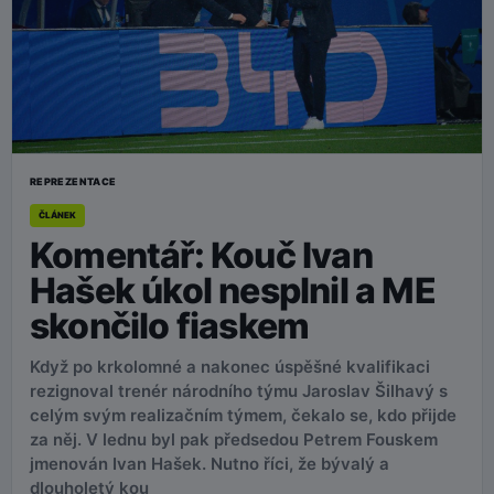
REPREZENTACE
ČLÁNEK
Komentář: Kouč Ivan
Hašek úkol nesplnil a ME
skončilo fiaskem
Když po krkolomné a nakonec úspěšné kvalifikaci
rezignoval trenér národního týmu Jaroslav Šilhavý s
celým svým realizačním týmem, čekalo se, kdo přijde
za něj. V lednu byl pak předsedou Petrem Fouskem
jmenován Ivan Hašek. Nutno říci, že bývalý a
dlouholetý kou