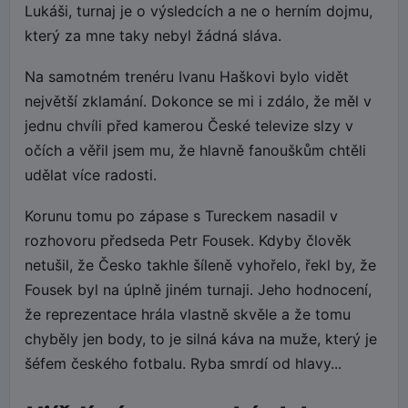
Lukáši, turnaj je o výsledcích a ne o herním dojmu,
který za mne taky nebyl žádná sláva.
Na samotném trenéru Ivanu Haškovi bylo vidět
největší zklamání. Dokonce se mi i zdálo, že měl v
jednu chvíli před kamerou České televize slzy v
očích a věřil jsem mu, že hlavně fanouškům chtěli
udělat více radosti.
Korunu tomu po zápase s Tureckem nasadil v
rozhovoru předseda Petr Fousek. Kdyby člověk
netušil, že Česko takhle šíleně vyhořelo, řekl by, že
Fousek byl na úplně jiném turnaji. Jeho hodnocení,
že reprezentace hrála vlastně skvěle a že tomu
chyběly jen body, to je silná káva na muže, který je
šéfem českého fotbalu. Ryba smrdí od hlavy...