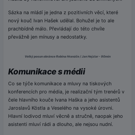
Sázka na mládí je jedna z pozitivních věcí, které
nový kouč Ivan Hašek udělal. Bohužel je to ale
prachbídně málo. Převládají do této chvíle
převážně jen mínusy a nedostatky.
Velký posun obránce Robina Hranáče / Jan Hejzlar - 90min
Komunikace s médii
Co se týče komunikace a mluvy na tiskových
konferencích pro média, je realizační tým trenérů v
čele hlavního kouče Ivana Haška a jeho asistentů
Jaroslavů Köstla a Veselého na vysoké úrovni.
Hlavní lodivod mluví věcně a stručně, naopak jeho
asistenti mluví rádi a dlouho, ale nejsou nudní.