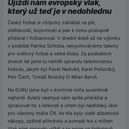
Ujíždí nám evropský vlak,
který už teď je v nedohlednu
Český fotbal si vždycky zakládal na píli,
obětavosti, bojovnosti a pak k tomu postupně
přidával i fotbalovost. V dnešní době až na výjimku
v podobě Patrika Schicka, nevychováváme talenty
pro světový fotbal a velké kluby. Za posledních
dvacet let jsme tu neměli opravdu talentovanou
hvězdu, jakým byl Pavel Nedvěd, Karel Poborský,
Petr Čech, Tomáš Rosický či Milan Baroš.
Na EURU jsme byli v kontrole míče suverénně
nejhorší. Kulatý nesmysl nám spíše překážel a
zpracovat ho s lehkostí a citem byl nadlidský úkol
pro všechny hráče ČR. Ve hře byly vidět alibistické
nákopy, zpětné přihrávky a pomalá hra s míčem.
Vlak nám opravdu ujíždí a to nejen ve fotbalově