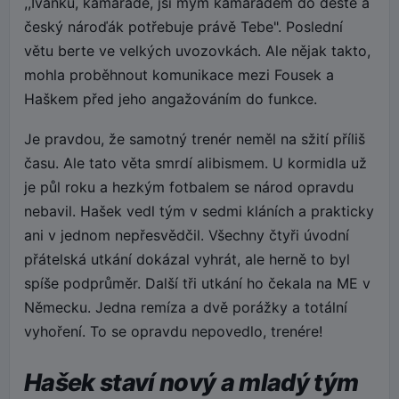
,,Ivánku, kamaráde, jsi mým kamarádem do deště a
český nároďák potřebuje právě Tebe". Poslední
větu berte ve velkých uvozovkách. Ale nějak takto,
mohla proběhnout komunikace mezi Fousek a
Haškem před jeho angažováním do funkce.
Je pravdou, že samotný trenér neměl na sžití příliš
času. Ale tato věta smrdí alibismem. U kormidla už
je půl roku a hezkým fotbalem se národ opravdu
nebavil. Hašek vedl tým v sedmi kláních a prakticky
ani v jednom nepřesvědčil. Všechny čtyři úvodní
přátelská utkání dokázal vyhrát, ale herně to byl
spíše podprůměr. Další tři utkání ho čekala na ME v
Německu. Jedna remíza a dvě porážky a totální
vyhoření. To se opravdu nepovedlo, trenére!
Hašek staví nový a mladý tým