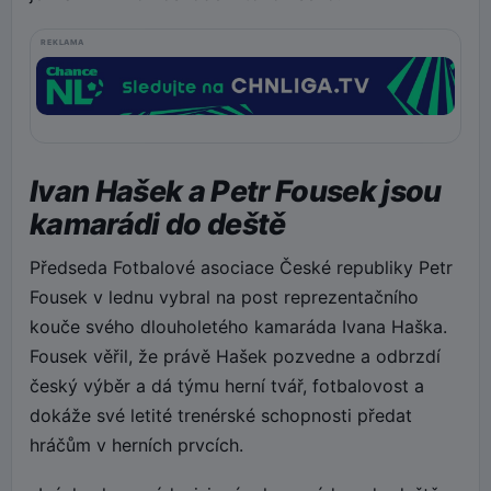
REKLAMA
Ivan Hašek a Petr Fousek jsou
kamarádi do deště
Předseda Fotbalové asociace České republiky Petr
Fousek v lednu vybral na post reprezentačního
kouče svého dlouholetého kamaráda Ivana Haška.
Fousek věřil, že právě Hašek pozvedne a odbrzdí
český výběr a dá týmu herní tvář, fotbalovost a
dokáže své letité trenérské schopnosti předat
hráčům v herních prvcích.