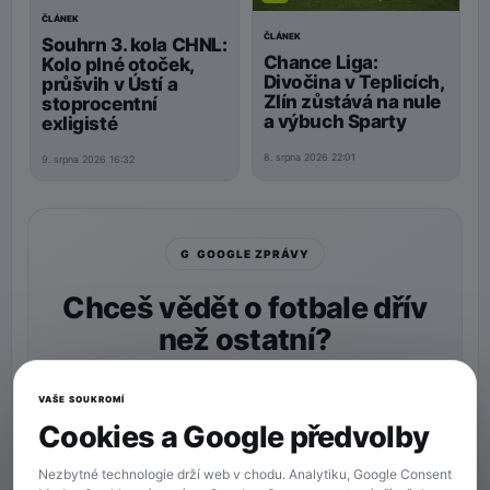
ČLÁNEK
ČLÁNEK
Souhrn 3. kola CHNL:
Chance Liga:
Kolo plné otoček,
Divočina v Teplicích,
průšvih v Ústí a
Zlín zůstává na nule
stoprocentní
a výbuch Sparty
exligisté
8. srpna 2026 22:01
9. srpna 2026 16:32
G GOOGLE ZPRÁVY
Chceš vědět o fotbale dřív
než ostatní?
Nastav si
90min.cz
jako preferovaný zdroj a naše
zprávy uvidíš v Googlu častěji.
VAŠE SOUKROMÍ
Cookies a Google předvolby
★ Preferovaný zdroj
Více zpráv na Googlu
Nezbytné technologie drží web v chodu. Analytiku, Google Consent