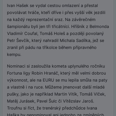
Ivan Hašek se vydal cestou omlazení a přestal
povolávat hráče, kteří dříve i přes vyšší věk jezdili
na každý reprezentační sraz. Na závěrečném
šampionátu byli jen tři třicátníci. Hříšník z Belmonda
Vladimír Coufal, Tomáš Holeš a později povolaný
Petr Ševčík, který nahradil Michala Sadílka, jež se
zranil při pádu na tříkolce během přípravného
kempu.
Nominaci si zasloužila kometa uplynulého ročníku
Fortuna ligy Robin Hranáč, který měl velmi dobrou
výkonnost, ale na EURU se mu lepila smůla na paty
a vlastně i na ruce. Můžeme jmenovat další mladé
pušky, jako je například Martin Vitík, Tomáš Vlček,
Matěj Jurásek, Pavel Šulc či Vítězslav Jaroš.
Troufnu si říct, že trenérský předchůdce Ivana
Haška by nenominoval ani jednoho ze zmíněných.