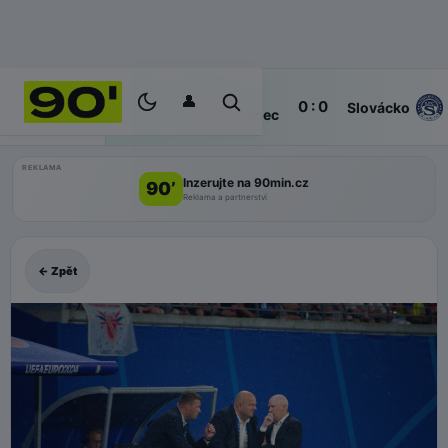
👤
FK
2'
0 : 0
ŽIVĚ
Slovácko
Jablonec
REKLAMA
Inzerujte na 90min.cz
90’
Reklama a partnerství
← Zpět