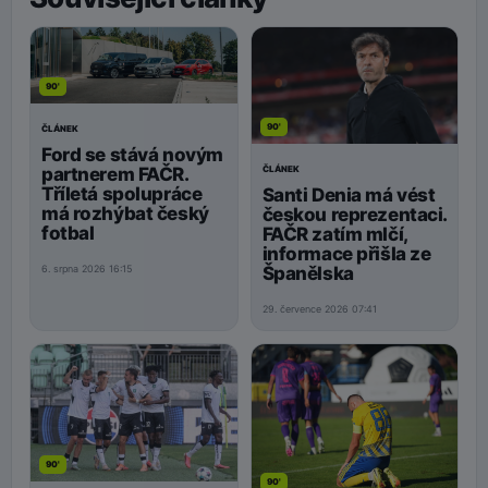
90'
90'
ČLÁNEK
Ford se stává novým
ČLÁNEK
partnerem FAČR.
Tříletá spolupráce
Santi Denia má vést
má rozhýbat český
českou reprezentaci.
fotbal
FAČR zatím mlčí,
informace přišla ze
Španělska
6. srpna 2026 16:15
29. července 2026 07:41
90'
90'