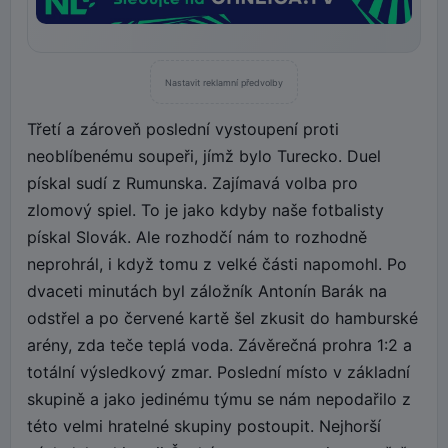
Nastavit reklamní předvolby
Třetí a zároveň poslední vystoupení proti
neoblíbenému soupeři, jímž bylo Turecko. Duel
pískal sudí z Rumunska. Zajímavá volba pro
zlomový spiel. To je jako kdyby naše fotbalisty
pískal Slovák. Ale rozhodčí nám to rozhodně
neprohrál, i když tomu z velké části napomohl. Po
dvaceti minutách byl záložník Antonín Barák na
odstřel a po červené kartě šel zkusit do hamburské
arény, zda teče teplá voda. Závěrečná prohra 1:2 a
totální výsledkový zmar. Poslední místo v základní
skupině a jako jedinému týmu se nám nepodařilo z
této velmi hratelné skupiny postoupit. Nejhorší