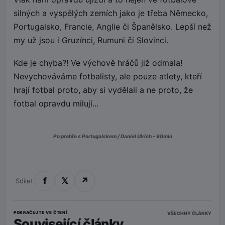
silných a vyspělých zemích jako je třeba Německo,
Portugalsko, Francie, Anglie či Španělsko. Lepší než
my už jsou i Gruzínci, Rumuni či Slovinci.
Kde je chyba?! Ve výchově hráčů již odmala!
Nevychováváme fotbalisty, ale pouze atlety, kteří
hrají fotbal proto, aby si vydělali a ne proto, že
fotbal opravdu milují...
Po prohře s Portugalskem / Daniel Ulrich - 90min
f
𝕏
↗
Sdílet
POKRAČUJTE VE ČTENÍ
VŠECHNY ČLÁNKY
Související články