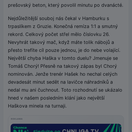
prešovský beton, který povolil minutu po dvanácté.
Nejdůležitější souboj nás čekal v Hamburku s
trpaslíkem z Gruzie. Konečná remíza 1:1 a smutný
rekord. Celkový počet střel mělo číslovku 26.
Nevyhrát takový mač, když máte tolik nábojů a
přesto trefíte cíl pouze jednou, je do nebe volající.
Největší chyba Haška v tomto duelu? Jmenuje se
Tomáš Chorý! Přesně na takový zápas byl Chorý
nominován. Jenže trenér Hašek ho nechal celých
devadesát minut sedět na lavičce náhradníků a
nedal mu ani čuchnout. Toto rozhodnutí se ukázalo
hned v našem posledním klání jako největší
Haškova minela na turnaji.
REKLAMA