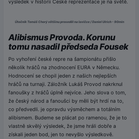
výsledek v historii České reprezentace je na světě.
Útočník Tomáš Chorý většinu proseděl na lavičce / Daniel Ulrich - 90min
Alibismus Provoda. Korunu
tomu nasadil předseda Fousek
Po vyhoření české repre na šampionátu přišlo
několik hráčů na zhodnocení EURA v Německu.
Hodnocení se chopil jeden z našich nejlepších
hráčů na turnaji. Záložník Lukáš Provod nakrknul
fanoušky z hráčů úplně nejvíce. Jeho slova o tom,
že český národ a fanoušci by měli být hrdí na to,
co předvedli. je opravdu výsměchem a totálním
alibismem. Budeme se plácat po ramenou, že je to
vlastně skvělý výsledek, že jsme hráli dobře a
získali jeden bod, jen to nevyšlo výsledkově.