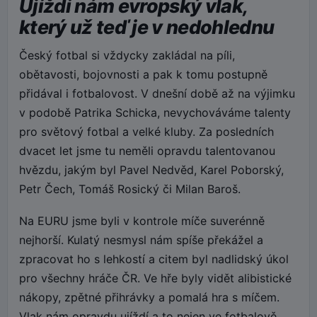
Ujíždí nám evropský vlak,
který už teď je v nedohlednu
Český fotbal si vždycky zakládal na píli,
obětavosti, bojovnosti a pak k tomu postupně
přidával i fotbalovost. V dnešní době až na výjimku
v podobě Patrika Schicka, nevychováváme talenty
pro světový fotbal a velké kluby. Za posledních
dvacet let jsme tu neměli opravdu talentovanou
hvězdu, jakým byl Pavel Nedvěd, Karel Poborský,
Petr Čech, Tomáš Rosický či Milan Baroš.
Na EURU jsme byli v kontrole míče suverénně
nejhorší. Kulatý nesmysl nám spíše překážel a
zpracovat ho s lehkostí a citem byl nadlidský úkol
pro všechny hráče ČR. Ve hře byly vidět alibistické
nákopy, zpětné přihrávky a pomalá hra s míčem.
Vlak nám opravdu ujíždí a to nejen ve fotbalově