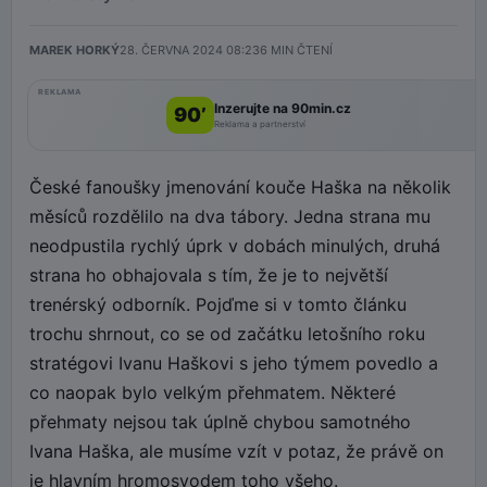
MAREK HORKÝ
28. ČERVNA 2024 08:23
6
MIN ČTENÍ
REKLAMA
Inzerujte na 90min.cz
90’
Reklama a partnerství
České fanoušky jmenování kouče Haška na několik
měsíců rozdělilo na dva tábory. Jedna strana mu
neodpustila rychlý úprk v dobách minulých, druhá
strana ho obhajovala s tím, že je to největší
trenérský odborník. Pojďme si v tomto článku
trochu shrnout, co se od začátku letošního roku
stratégovi Ivanu Haškovi s jeho týmem povedlo a
co naopak bylo velkým přehmatem. Některé
přehmaty nejsou tak úplně chybou samotného
Ivana Haška, ale musíme vzít v potaz, že právě on
je hlavním hromosvodem toho všeho.