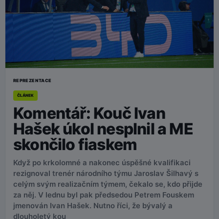
REPREZENTACE
ČLÁNEK
Komentář: Kouč Ivan
Hašek úkol nesplnil a ME
skončilo fiaskem
Když po krkolomné a nakonec úspěšné kvalifikaci
rezignoval trenér národního týmu Jaroslav Šilhavý s
celým svým realizačním týmem, čekalo se, kdo přijde
za něj. V lednu byl pak předsedou Petrem Fouskem
jmenován Ivan Hašek. Nutno říci, že bývalý a
dlouholetý kou