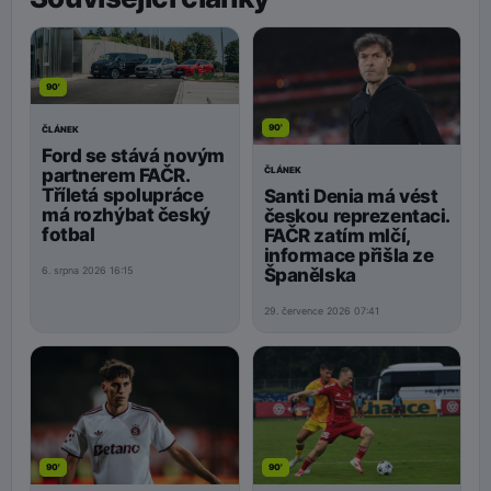
90'
90'
ČLÁNEK
Ford se stává novým
ČLÁNEK
partnerem FAČR.
Tříletá spolupráce
Santi Denia má vést
má rozhýbat český
českou reprezentaci.
fotbal
FAČR zatím mlčí,
informace přišla ze
Španělska
6. srpna 2026 16:15
29. července 2026 07:41
90'
90'