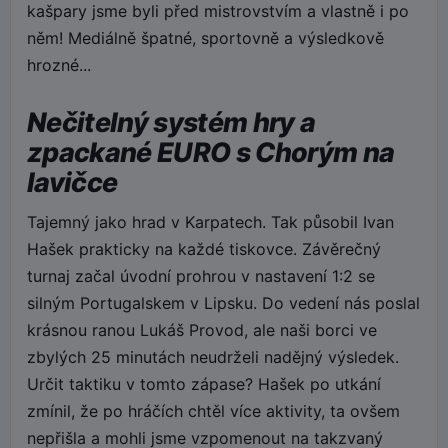
kašpary jsme byli před mistrovstvím a vlastně i po
něm! Mediálně špatné, sportovně a výsledkově
hrozné...
Nečitelný systém hry a
zpackané EURO s Chorým na
lavičce
Tajemný jako hrad v Karpatech. Tak působil Ivan
Hašek prakticky na každé tiskovce. Závěrečný
turnaj začal úvodní prohrou v nastavení 1:2 se
silným Portugalskem v Lipsku. Do vedení nás poslal
krásnou ranou Lukáš Provod, ale naši borci ve
zbylých 25 minutách neudrželi nadějný výsledek.
Určit taktiku v tomto zápase? Hašek po utkání
zmínil, že po hráčích chtěl více aktivity, ta ovšem
nepřišla a mohli jsme vzpomenout na takzvaný