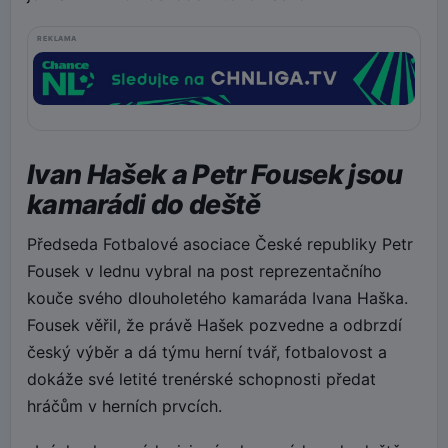
REKLAMA
Ivan Hašek a Petr Fousek jsou
kamarádi do deště
Předseda Fotbalové asociace České republiky Petr
Fousek v lednu vybral na post reprezentačního
kouče svého dlouholetého kamaráda Ivana Haška.
Fousek věřil, že právě Hašek pozvedne a odbrzdí
český výběr a dá týmu herní tvář, fotbalovost a
dokáže své letité trenérské schopnosti předat
hráčům v herních prvcích.