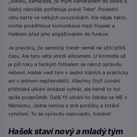
,,Ivánku, kamaráde, jsi mým kamarádem do deště a
český nároďák potřebuje právě Tebe". Poslední
větu berte ve velkých uvozovkách. Ale nějak takto,
mohla proběhnout komunikace mezi Fousek a
Haškem před jeho angažováním do funkce.
Je pravdou, že samotný trenér neměl na sžití příliš
času. Ale tato věta smrdí alibismem. U kormidla už
je půl roku a hezkým fotbalem se národ opravdu
nebavil. Hašek vedl tým v sedmi kláních a prakticky
ani v jednom nepřesvědčil. Všechny čtyři úvodní
přátelská utkání dokázal vyhrát, ale herně to byl
spíše podprůměr. Další tři utkání ho čekala na ME v
Německu. Jedna remíza a dvě porážky a totální
vyhoření. To se opravdu nepovedlo, trenére!
Hašek staví nový a mladý tým