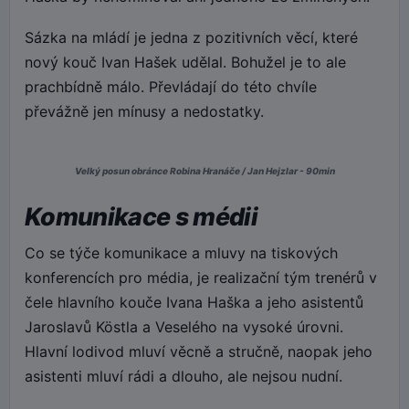
Sázka na mládí je jedna z pozitivních věcí, které
nový kouč Ivan Hašek udělal. Bohužel je to ale
prachbídně málo. Převládají do této chvíle
převážně jen mínusy a nedostatky.
Velký posun obránce Robina Hranáče / Jan Hejzlar - 90min
Komunikace s médii
Co se týče komunikace a mluvy na tiskových
konferencích pro média, je realizační tým trenérů v
čele hlavního kouče Ivana Haška a jeho asistentů
Jaroslavů Köstla a Veselého na vysoké úrovni.
Hlavní lodivod mluví věcně a stručně, naopak jeho
asistenti mluví rádi a dlouho, ale nejsou nudní.