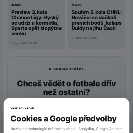
ČLÁNEK
ČLÁNEK
Preview 3. kola
Souhrn 2. kola CHNL:
Chance Ligy: Hyský
Nováčci se dočkali
se udrží u kormidla,
prvních bodů, kolaps
Sparta opět klopýtne
Dukly na jihu Čech
venku
3. srpna 2026 12:00
7. srpna 2026 08:00
G GOOGLE ZPRÁVY
Chceš vědět o fotbale dřív
než ostatní?
Nastav si
90min.cz
jako preferovaný zdroj a naše
zprávy uvidíš v Googlu častěji.
VAŠE SOUKROMÍ
Cookies a Google předvolby
★ Preferovaný zdroj
Více zpráv na Googlu
Nezbytné technologie drží web v chodu. Analytiku, Google Consent