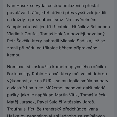
Ivan Hašek se vydal cestou omlazení a přestal
povolávat hráče, kteří dříve i přes vyšší věk jezdili
na každý reprezentační sraz. Na závěrečném
šampionátu byli jen tři třicátníci. Hříšník z Belmonda
Vladimír Coufal, Tomáš Holeš a později povolaný
Petr Ševčík, který nahradil Michala Sadílka, jež se
zranil při pádu na tříkolce během přípravného
kempu.
Nominaci si zasloužila kometa uplynulého ročníku
Fortuna ligy Robin Hranáč, který měl velmi dobrou
výkonnost, ale na EURU se mu lepila smůla na paty
a vlastně i na ruce. Můžeme jmenovat další mladé
pušky, jako je například Martin Vitík, Tomáš Vlček,
Matěj Jurásek, Pavel Šulc či Vítězslav Jaroš.
Troufnu si říct, že trenérský předchůdce Ivana
Haška by nenominoval ani jednoho ze zmíněných.