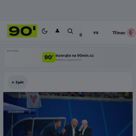
👤
Slavia
17:00
vs
PROGRAM
Třinec
Praha II
REKLAMA
Inzerujte na 90min.cz
90’
Reklama a partnerství
← Zpět