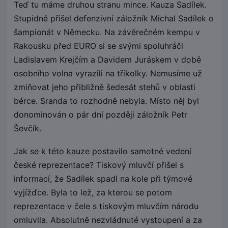
Teď tu máme druhou stranu mince. Kauza Sadílek.
Stupidně přišel defenzivní záložník Michal Sadílek o
šampionát v Německu. Na závěrečném kempu v
Rakousku před EURO si se svými spoluhráči
Ladislavem Krejčím a Davidem Juráskem v době
osobního volna vyrazili na tříkolky. Nemusíme už
zmiňovat jeho přibližně šedesát stehů v oblasti
bérce. Sranda to rozhodně nebyla. Místo něj byl
donominován o pár dní později záložník Petr
Ševčík.
Jak se k této kauze postavilo samotné vedení
české reprezentace? Tiskový mluvčí přišel s
informací, že Sadílek spadl na kole při týmové
vyjížďce. Byla to lež, za kterou se potom
reprezentace v čele s tiskovým mluvčím národu
omluvila. Absolutně nezvládnuté vystoupení a za