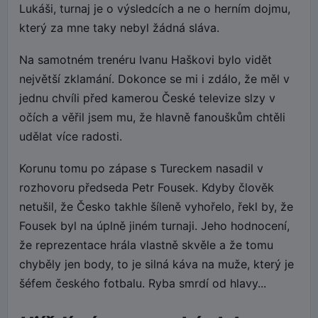
Lukáši, turnaj je o výsledcích a ne o herním dojmu,
který za mne taky nebyl žádná sláva.
Na samotném trenéru Ivanu Haškovi bylo vidět
největší zklamání. Dokonce se mi i zdálo, že měl v
jednu chvíli před kamerou České televize slzy v
očích a věřil jsem mu, že hlavně fanouškům chtěli
udělat více radosti.
Korunu tomu po zápase s Tureckem nasadil v
rozhovoru předseda Petr Fousek. Kdyby člověk
netušil, že Česko takhle šíleně vyhořelo, řekl by, že
Fousek byl na úplně jiném turnaji. Jeho hodnocení,
že reprezentace hrála vlastně skvěle a že tomu
chyběly jen body, to je silná káva na muže, který je
šéfem českého fotbalu. Ryba smrdí od hlavy...