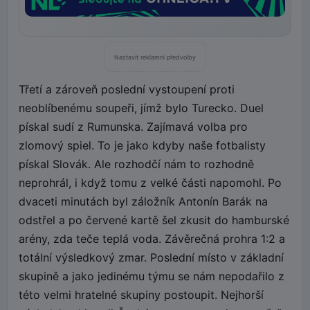
Nastavit reklamní předvolby
Třetí a zároveň poslední vystoupení proti
neoblíbenému soupeři, jímž bylo Turecko. Duel
pískal sudí z Rumunska. Zajímavá volba pro
zlomový spiel. To je jako kdyby naše fotbalisty
pískal Slovák. Ale rozhodčí nám to rozhodně
neprohrál, i když tomu z velké části napomohl. Po
dvaceti minutách byl záložník Antonín Barák na
odstřel a po červené kartě šel zkusit do hamburské
arény, zda teče teplá voda. Závěrečná prohra 1:2 a
totální výsledkový zmar. Poslední místo v základní
skupině a jako jedinému týmu se nám nepodařilo z
této velmi hratelné skupiny postoupit. Nejhorší