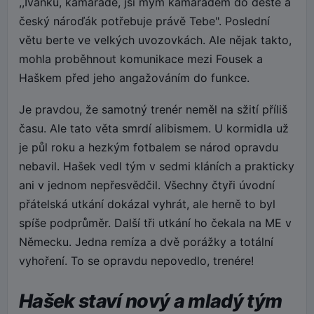
,,Ivánku, kamaráde, jsi mým kamarádem do deště a
český nároďák potřebuje právě Tebe". Poslední
větu berte ve velkých uvozovkách. Ale nějak takto,
mohla proběhnout komunikace mezi Fousek a
Haškem před jeho angažováním do funkce.
Je pravdou, že samotný trenér neměl na sžití příliš
času. Ale tato věta smrdí alibismem. U kormidla už
je půl roku a hezkým fotbalem se národ opravdu
nebavil. Hašek vedl tým v sedmi kláních a prakticky
ani v jednom nepřesvědčil. Všechny čtyři úvodní
přátelská utkání dokázal vyhrát, ale herně to byl
spíše podprůměr. Další tři utkání ho čekala na ME v
Německu. Jedna remíza a dvě porážky a totální
vyhoření. To se opravdu nepovedlo, trenére!
Hašek staví nový a mladý tým