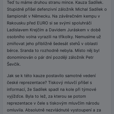
Teď tu máme druhou stranu mince. Kauza Sadílek.
Stupidně přišel defenzivní záložník Michal Sadílek o
šampionát v Německu. Na závěrečném kempu v
Rakousku před EURO si se svými spoluhráči
Ladislavem Krejčím a Davidem Juráskem v době
osobního volna vyrazili na tříkolky. Nemusíme už
zmiňovat jeho přibližně šedesát stehů v oblasti
bérce. Sranda to rozhodně nebyla. Místo něj byl
donominován o pár dní později záložník Petr
Ševčík.
Jak se k této kauze postavilo samotné vedení
české reprezentace? Tiskový mluvčí přišel s
informací, že Sadílek spadl na kole při týmové
vyjížďce. Byla to lež, za kterou se potom
reprezentace v čele s tiskovým mluvčím národu
omluvila. Absolutně nezvládnuté vystoupení a za