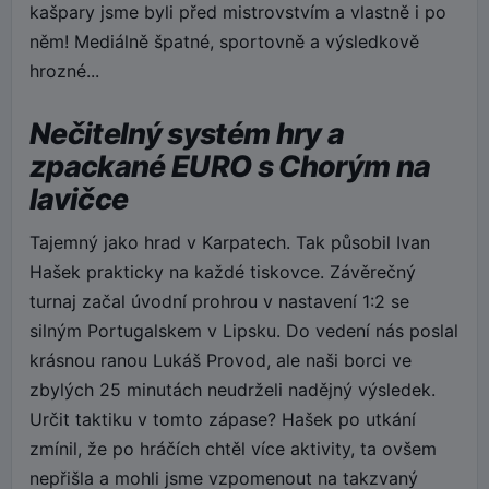
kašpary jsme byli před mistrovstvím a vlastně i po
něm! Mediálně špatné, sportovně a výsledkově
hrozné...
Nečitelný systém hry a
zpackané EURO s Chorým na
lavičce
Tajemný jako hrad v Karpatech. Tak působil Ivan
Hašek prakticky na každé tiskovce. Závěrečný
turnaj začal úvodní prohrou v nastavení 1:2 se
silným Portugalskem v Lipsku. Do vedení nás poslal
krásnou ranou Lukáš Provod, ale naši borci ve
zbylých 25 minutách neudrželi nadějný výsledek.
Určit taktiku v tomto zápase? Hašek po utkání
zmínil, že po hráčích chtěl více aktivity, ta ovšem
nepřišla a mohli jsme vzpomenout na takzvaný