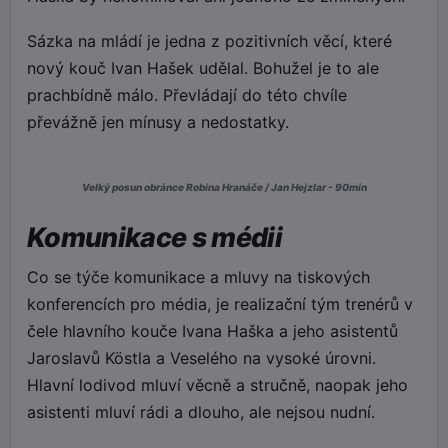
Sázka na mládí je jedna z pozitivních věcí, které
nový kouč Ivan Hašek udělal. Bohužel je to ale
prachbídně málo. Převládají do této chvíle
převážně jen mínusy a nedostatky.
Velký posun obránce Robina Hranáče / Jan Hejzlar - 90min
Komunikace s médii
Co se týče komunikace a mluvy na tiskových
konferencích pro média, je realizační tým trenérů v
čele hlavního kouče Ivana Haška a jeho asistentů
Jaroslavů Köstla a Veselého na vysoké úrovni.
Hlavní lodivod mluví věcně a stručně, naopak jeho
asistenti mluví rádi a dlouho, ale nejsou nudní.