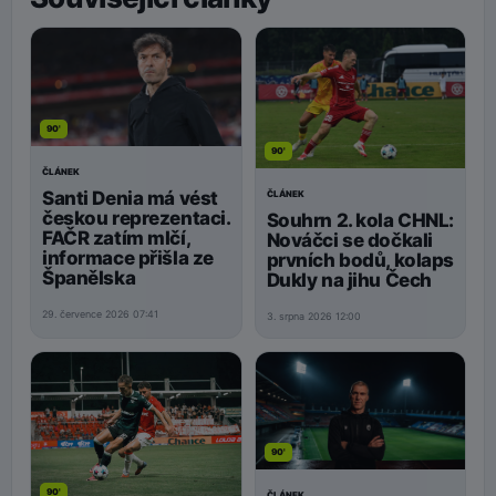
90'
90'
ČLÁNEK
Santi Denia má vést
ČLÁNEK
českou reprezentaci.
Souhrn 2. kola CHNL:
FAČR zatím mlčí,
Nováčci se dočkali
informace přišla ze
prvních bodů, kolaps
Španělska
Dukly na jihu Čech
29. července 2026 07:41
3. srpna 2026 12:00
90'
90'
ČLÁNEK