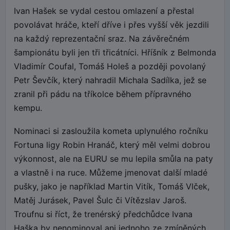
Ivan Hašek se vydal cestou omlazení a přestal
povolávat hráče, kteří dříve i přes vyšší věk jezdili
na každý reprezentační sraz. Na závěrečném
šampionátu byli jen tři třicátníci. Hříšník z Belmonda
Vladimír Coufal, Tomáš Holeš a později povolaný
Petr Ševčík, který nahradil Michala Sadílka, jež se
zranil při pádu na tříkolce během přípravného
kempu.
Nominaci si zasloužila kometa uplynulého ročníku
Fortuna ligy Robin Hranáč, který měl velmi dobrou
výkonnost, ale na EURU se mu lepila smůla na paty
a vlastně i na ruce. Můžeme jmenovat další mladé
pušky, jako je například Martin Vitík, Tomáš Vlček,
Matěj Jurásek, Pavel Šulc či Vítězslav Jaroš.
Troufnu si říct, že trenérský předchůdce Ivana
Haška by nenominoval ani jednoho ze zmíněných.