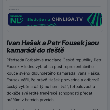
REKLAMA
Ivan Hašek a Petr Fousek jsou
kamarádi do deště
Předseda Fotbalové asociace České republiky Petr
Fousek v lednu vybral na post reprezentačního
kouče svého dlouholetého kamaráda Ivana Haška.
Fousek věřil, že právě Hašek pozvedne a odbrzdí
český výběr a dá týmu herní tvář, fotbalovost a
dokáže své letité trenérské schopnosti předat
hráčům v herních prvcích.