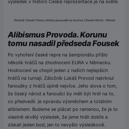
výsledek v historii České reprezentace je na světě.
Útočník Tomáš Chorý většinu proseděl na lavičce / Daniel Ulrich - 90min
Alibismus Provoda. Korunu
tomu nasadil předseda Fousek
Po vyhoření české repre na šampionátu přišlo
několik hráčů na zhodnocení EURA v Německu.
Hodnocení se chopil jeden z našich nejlepších
hráčů na turnaji. Záložník Lukáš Provod nakrknul
fanoušky z hráčů úplně nejvíce. Jeho slova o tom,
že český národ a fanoušci by měli být hrdí na to,
co předvedli. je opravdu výsměchem a totálním
alibismem. Budeme se plácat po ramenou, že je to
vlastně skvělý výsledek, že jsme hráli dobře a
získali jeden bod, jen to nevyšlo výsledkově.