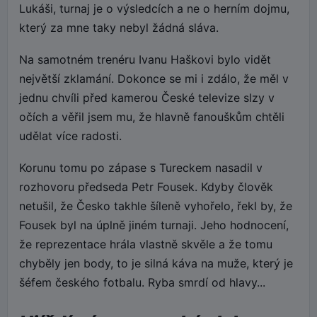
Lukáši, turnaj je o výsledcích a ne o herním dojmu,
který za mne taky nebyl žádná sláva.
Na samotném trenéru Ivanu Haškovi bylo vidět
největší zklamání. Dokonce se mi i zdálo, že měl v
jednu chvíli před kamerou České televize slzy v
očích a věřil jsem mu, že hlavně fanouškům chtěli
udělat více radosti.
Korunu tomu po zápase s Tureckem nasadil v
rozhovoru předseda Petr Fousek. Kdyby člověk
netušil, že Česko takhle šíleně vyhořelo, řekl by, že
Fousek byl na úplně jiném turnaji. Jeho hodnocení,
že reprezentace hrála vlastně skvěle a že tomu
chyběly jen body, to je silná káva na muže, který je
šéfem českého fotbalu. Ryba smrdí od hlavy...