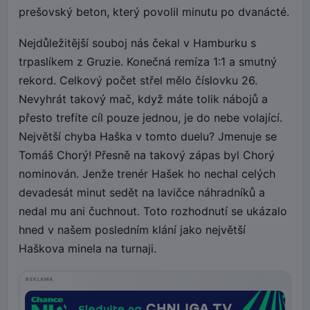
prešovský beton, který povolil minutu po dvanácté.
Nejdůležitější souboj nás čekal v Hamburku s
trpaslíkem z Gruzie. Konečná remíza 1:1 a smutný
rekord. Celkový počet střel mělo číslovku 26.
Nevyhrát takový mač, když máte tolik nábojů a
přesto trefíte cíl pouze jednou, je do nebe volající.
Největší chyba Haška v tomto duelu? Jmenuje se
Tomáš Chorý! Přesně na takový zápas byl Chorý
nominován. Jenže trenér Hašek ho nechal celých
devadesát minut sedět na lavičce náhradníků a
nedal mu ani čuchnout. Toto rozhodnutí se ukázalo
hned v našem posledním klání jako největší
Haškova minela na turnaji.
REKLAMA