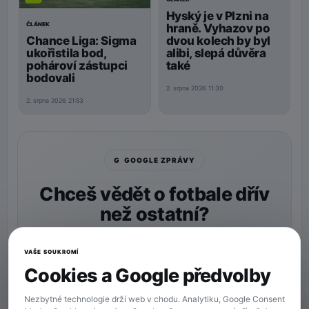
Hyský je v Plzni na
ČLÁNEK
hraně. Vyhazov po
Chance Liga: Sigma
dvou kolech by byl
ukořistila bod,
alibi, slepá důvěra
pohároví zástupci
také
bodovali
2. srpna 2026 11:30
2. srpna 2026 21:53
G GOOGLE ZPRÁVY
Chceš vědět o fotbale dřív
než ostatní?
Nastav si
90min.cz
jako preferovaný zdroj a naše
zprávy uvidíš v Googlu častěji.
VAŠE SOUKROMÍ
Cookies a Google předvolby
★ Preferovaný zdroj
Více zpráv na Googlu
Nezbytné technologie drží web v chodu. Analytiku, Google Consent