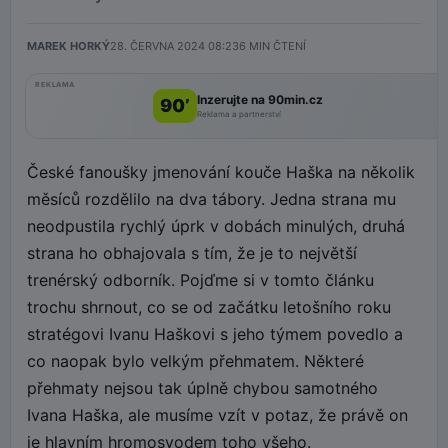
MAREK HORKÝ
28. ČERVNA 2024 08:23
6
MIN ČTENÍ
REKLAMA
Inzerujte na 90min.cz
90’
Reklama a partnerství
České fanoušky jmenování kouče Haška na několik
měsíců rozdělilo na dva tábory. Jedna strana mu
neodpustila rychlý úprk v dobách minulých, druhá
strana ho obhajovala s tím, že je to největší
trenérský odborník. Pojďme si v tomto článku
trochu shrnout, co se od začátku letošního roku
stratégovi Ivanu Haškovi s jeho týmem povedlo a
co naopak bylo velkým přehmatem. Některé
přehmaty nejsou tak úplně chybou samotného
Ivana Haška, ale musíme vzít v potaz, že právě on
je hlavním hromosvodem toho všeho.