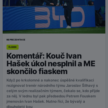
REPREZENTACE
ČLÁNEK
Komentář: Kouč Ivan
Hašek úkol nesplnil a ME
skončilo fiaskem
Když po krkolomné a nakonec úspěšné kvalifikaci
rezignoval trenér národního týmu Jaroslav Šilhavý s
celým svým realizačním týmem, čekalo se, kdo přijde
za něj. V lednu byl pak předsedou Petrem Fouskem
jmenován Ivan Hašek. Nutno říci, že bývalý a
dlouholetý kou