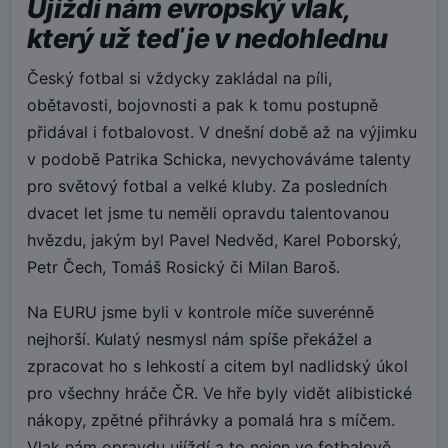
Ujíždí nám evropský vlak,
který už teď je v nedohlednu
Český fotbal si vždycky zakládal na píli,
obětavosti, bojovnosti a pak k tomu postupně
přidával i fotbalovost. V dnešní době až na výjimku
v podobě Patrika Schicka, nevychováváme talenty
pro světový fotbal a velké kluby. Za posledních
dvacet let jsme tu neměli opravdu talentovanou
hvězdu, jakým byl Pavel Nedvěd, Karel Poborský,
Petr Čech, Tomáš Rosický či Milan Baroš.
Na EURU jsme byli v kontrole míče suverénně
nejhorší. Kulatý nesmysl nám spíše překážel a
zpracovat ho s lehkostí a citem byl nadlidský úkol
pro všechny hráče ČR. Ve hře byly vidět alibistické
nákopy, zpětné přihrávky a pomalá hra s míčem.
Vlak nám opravdu ujíždí a to nejen ve fotbalově