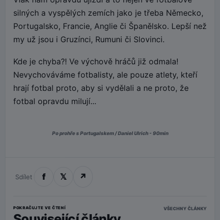
silných a vyspělých zemích jako je třeba Německo,
Portugalsko, Francie, Anglie či Španělsko. Lepší než
my už jsou i Gruzínci, Rumuni či Slovinci.
Kde je chyba?! Ve výchově hráčů již odmala!
Nevychováváme fotbalisty, ale pouze atlety, kteří
hrají fotbal proto, aby si vydělali a ne proto, že
fotbal opravdu milují...
Po prohře s Portugalskem / Daniel Ulrich - 90min
f
𝕏
↗
Sdílet
POKRAČUJTE VE ČTENÍ
VŠECHNY ČLÁNKY
Související články