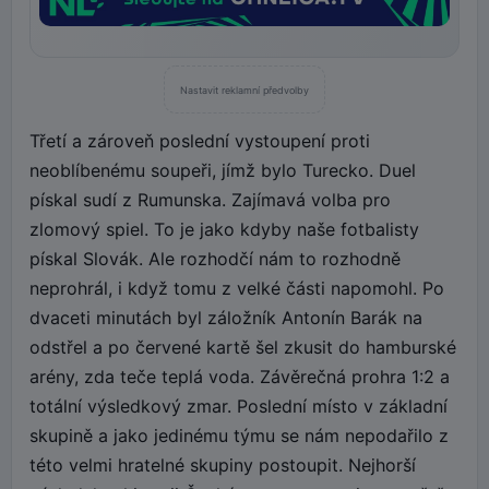
Nastavit reklamní předvolby
Třetí a zároveň poslední vystoupení proti
neoblíbenému soupeři, jímž bylo Turecko. Duel
pískal sudí z Rumunska. Zajímavá volba pro
zlomový spiel. To je jako kdyby naše fotbalisty
pískal Slovák. Ale rozhodčí nám to rozhodně
neprohrál, i když tomu z velké části napomohl. Po
dvaceti minutách byl záložník Antonín Barák na
odstřel a po červené kartě šel zkusit do hamburské
arény, zda teče teplá voda. Závěrečná prohra 1:2 a
totální výsledkový zmar. Poslední místo v základní
skupině a jako jedinému týmu se nám nepodařilo z
této velmi hratelné skupiny postoupit. Nejhorší