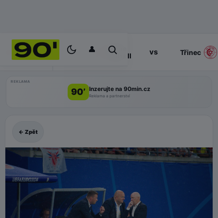
👤
Slavia
17:00
vs
PROGRAM
Třinec
Praha II
REKLAMA
Inzerujte na 90min.cz
90’
Reklama a partnerství
← Zpět