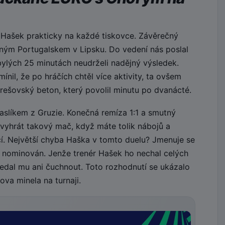
 Hašek prakticky na každé tiskovce. Závěrečný
ilným Portugalskem v Lipsku. Do vedení nás poslal
bylých 25 minutách neudrželi nadějný výsledek.
nil, že po hráčích chtěl více aktivity, ta ovšem
rešovský beton, který povolil minutu po dvanácté.
paslíkem z Gruzie. Konečná remíza 1:1 a smutný
evyhrát takový mač, když máte tolik nábojů a
jící. Největší chyba Haška v tomto duelu? Jmenuje se
 nominován. Jenže trenér Hašek ho nechal celých
edal mu ani čuchnout. Toto rozhodnutí se ukázalo
va minela na turnaji.