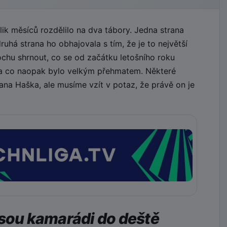
k měsíců rozdělilo na dva tábory. Jedna strana
uhá strana ho obhajovala s tím, že je to největší
ochu shrnout, co se od začátku letošního roku
 a co naopak bylo velkým přehmatem. Některé
na Haška, ale musíme vzít v potaz, že právě on je
jsou kamarádi do deště