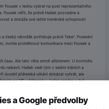
tr Fousek v lednu vybral na post reprezentačního
. Fousek věřil, že právě Hašek pozvedne a
ovost a dokáže své letité trenérské schopnosti
 a český nároďák potřebuje právě Tebe". Poslední
kto, mohla proběhnout komunikace mezi Fousek a
liš času. Ale tato věta smrdí alibismem. U kormidla
du nebavil. Hašek vedl tým v sedmi kláních a
ři úvodní přátelská utkání dokázal vyhrát, ale
ho čekala na ME v Německu. Jedna remíza a dvě
dlo, trenére!
es a Google předvolby
 tým