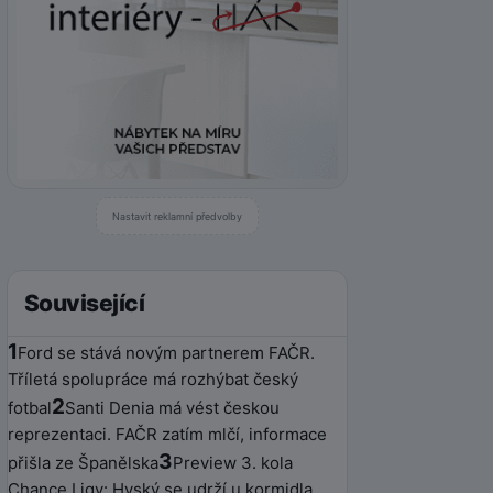
Nastavit reklamní předvolby
Související
1
Ford se stává novým partnerem FAČR.
Tříletá spolupráce má rozhýbat český
2
fotbal
Santi Denia má vést českou
reprezentaci. FAČR zatím mlčí, informace
3
přišla ze Španělska
Preview 3. kola
Chance Ligy: Hyský se udrží u kormidla,