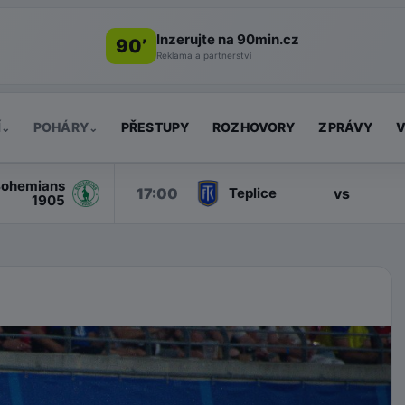
Inzerujte na 90min.cz
90’
Reklama a partnerství
Í
POHÁRY
PŘESTUPY
ROZHOVORY
ZPRÁVY
V
⌄
⌄
ohemians
17:00
vs
Teplice
1905