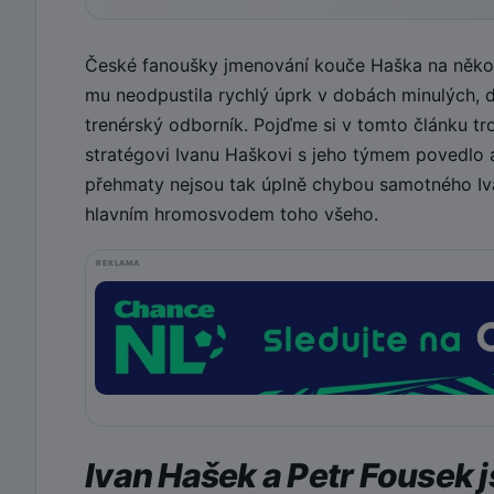
České fanoušky jmenování kouče Haška na několi
mu neodpustila rychlý úprk v dobách minulých, dr
trenérský odborník. Pojďme si v tomto článku tr
stratégovi Ivanu Haškovi s jeho týmem povedlo
přehmaty nejsou tak úplně chybou samotného Iva
hlavním hromosvodem toho všeho.
REKLAMA
Ivan Hašek a Petr Fousek 