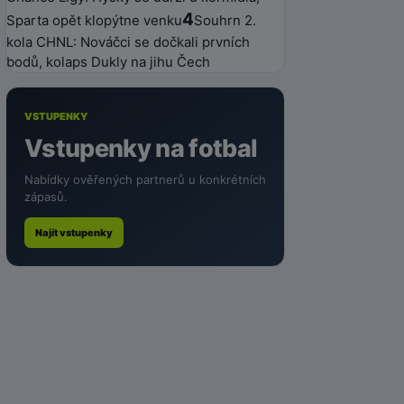
4
Sparta opět klopýtne venku
Souhrn 2.
kola CHNL: Nováčci se dočkali prvních
bodů, kolaps Dukly na jihu Čech
VSTUPENKY
Vstupenky na fotbal
Nabídky ověřených partnerů u konkrétních
zápasů.
Najít vstupenky