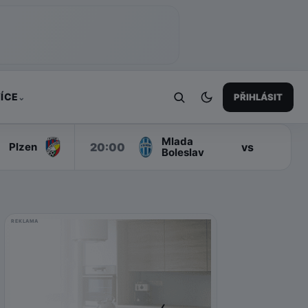
ÍCE
PŘIHLÁSIT
⌄
Mlada
S
20:00
vs
Plzen
Boleslav
REKLAMA