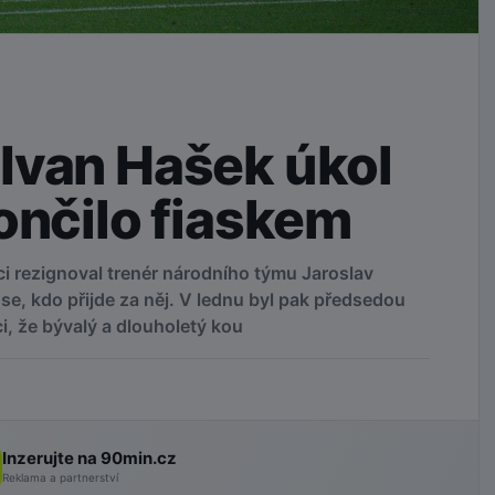
Ivan Hašek úkol
ončilo fiaskem
i rezignoval trenér národního týmu Jaroslav
se, kdo přijde za něj. V lednu byl pak předsedou
, že bývalý a dlouholetý kou
Inzerujte na 90min.cz
Reklama a partnerství