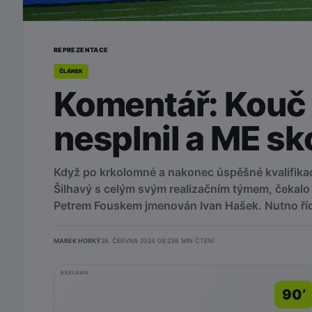
REPREZENTACE
ČLÁNEK
Komentář: Kouč 
nesplnil a ME sk
Když po krkolomné a nakonec úspěšné kvalifikac
Šilhavý s celým svým realizačním týmem, čekalo 
Petrem Fouskem jmenován Ivan Hašek. Nutno říci
MAREK HORKÝ
28. ČERVNA 2024 08:23
6
MIN ČTENÍ
REKLAMA
90’