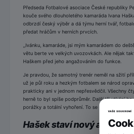
Předseda Fotbalové asociace České republiky Pe
kouče svého dlouholetého kamaráda Ivana Haška
odbrzdí český výběr a dá týmu herní tvář, fotbal
předat hráčům v herních prvcích.
,,Ivánku, kamaráde, jsi mým kamarádem do deště
větu berte ve velkých uvozovkách. Ale nějak ta
Haškem před jeho angažováním do funkce.
Je pravdou, že samotný trenér neměl na sžití pří
už je půl roku a hezkým fotbalem se národ oprav
prakticky ani v jednom nepřesvědčil. Všechny čty
herně to byl spíše podprůměr. Další tři utkání 
porážky a totální vyhoření. To se opravdu nepove
VAŠE SOUKROMÍ
Cooki
Hašek staví nový a mladý