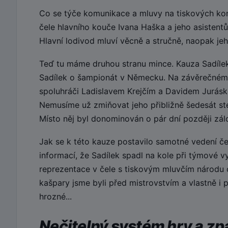
Co se týče komunikace a mluvy na tiskových konf
čele hlavního kouče Ivana Haška a jeho asistentů
Hlavní lodivod mluví věcně a stručně, naopak jeho
Teď tu máme druhou stranu mince. Kauza Sadílek.
Sadílek o šampionát v Německu. Na závěrečném
spoluhráči Ladislavem Krejčím a Davidem Juráske
Nemusíme už zmiňovat jeho přibližně šedesát ste
Místo něj byl donominován o pár dní později zálo
Jak se k této kauze postavilo samotné vedení če
informací, že Sadílek spadl na kole při týmové v
reprezentace v čele s tiskovým mluvčím národu 
kašpary jsme byli před mistrovstvím a vlastně i
hrozné...
Nečitelný systém hry a z