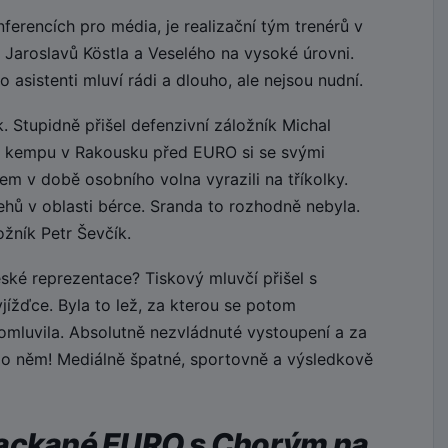
erencích pro média, je realizační tým trenérů v
 Jaroslavů Köstla a Veselého na vysoké úrovni.
 asistenti mluví rádi a dlouho, ale nejsou nudní.
 Stupidně přišel defenzivní záložník Michal
 kempu v Rakousku před EURO si se svými
m v době osobního volna vyrazili na tříkolky.
hů v oblasti bérce. Sranda to rozhodně nebyla.
žník Petr Ševčík.
ské reprezentace? Tiskový mluvčí přišel s
yjížďce. Byla to lež, za kterou se potom
omluvila. Absolutně nezvládnuté vystoupení a za
 po něm! Mediálně špatné, sportovně a výsledkově
packané EURO s Chorým na