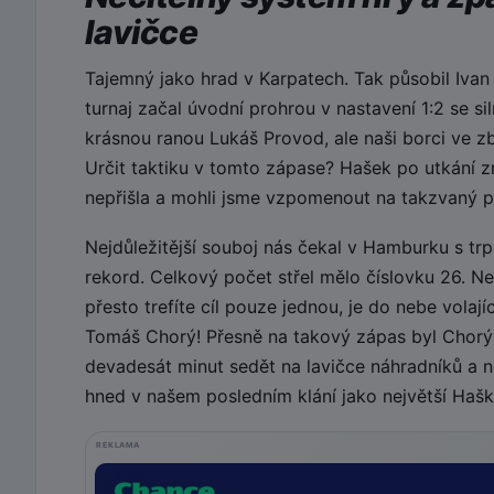
lavičce
Tajemný jako hrad v Karpatech. Tak působil Ivan
turnaj začal úvodní prohrou v nastavení 1:2 se s
krásnou ranou Lukáš Provod, ale naši borci ve z
Určit taktiku v tomto zápase? Hašek po utkání zmí
nepřišla a mohli jsme vzpomenout na takzvaný p
Nejdůležitější souboj nás čekal v Hamburku s tr
rekord. Celkový počet střel mělo číslovku 26. N
přesto trefíte cíl pouze jednou, je do nebe vola
Tomáš Chorý! Přesně na takový zápas byl Chorý
devadesát minut sedět na lavičce náhradníků a n
hned v našem posledním klání jako největší Haško
REKLAMA