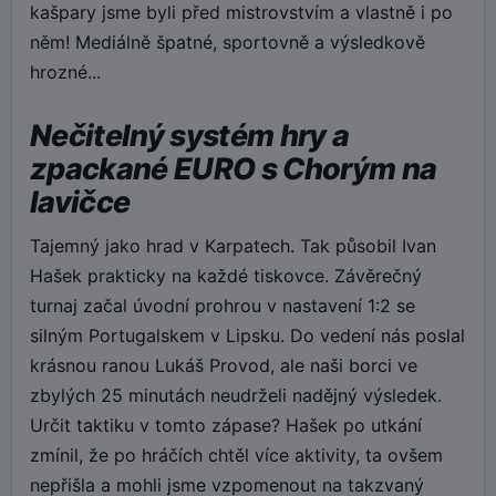
kašpary jsme byli před mistrovstvím a vlastně i po
něm! Mediálně špatné, sportovně a výsledkově
hrozné...
Nečitelný systém hry a
zpackané EURO s Chorým na
lavičce
Tajemný jako hrad v Karpatech. Tak působil Ivan
Hašek prakticky na každé tiskovce. Závěrečný
turnaj začal úvodní prohrou v nastavení 1:2 se
silným Portugalskem v Lipsku. Do vedení nás poslal
krásnou ranou Lukáš Provod, ale naši borci ve
zbylých 25 minutách neudrželi nadějný výsledek.
Určit taktiku v tomto zápase? Hašek po utkání
zmínil, že po hráčích chtěl více aktivity, ta ovšem
nepřišla a mohli jsme vzpomenout na takzvaný