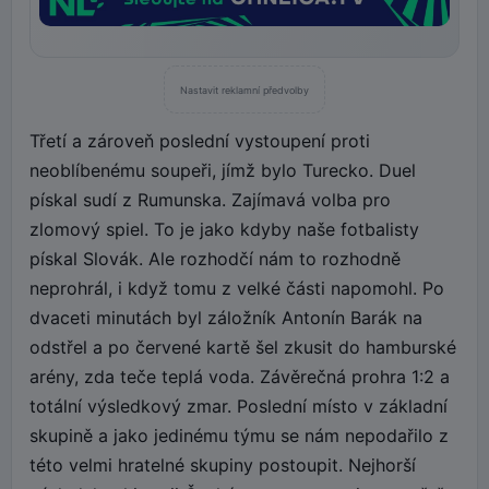
Nastavit reklamní předvolby
Třetí a zároveň poslední vystoupení proti
neoblíbenému soupeři, jímž bylo Turecko. Duel
pískal sudí z Rumunska. Zajímavá volba pro
zlomový spiel. To je jako kdyby naše fotbalisty
pískal Slovák. Ale rozhodčí nám to rozhodně
neprohrál, i když tomu z velké části napomohl. Po
dvaceti minutách byl záložník Antonín Barák na
odstřel a po červené kartě šel zkusit do hamburské
arény, zda teče teplá voda. Závěrečná prohra 1:2 a
totální výsledkový zmar. Poslední místo v základní
skupině a jako jedinému týmu se nám nepodařilo z
této velmi hratelné skupiny postoupit. Nejhorší