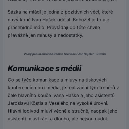
Sázka na mládí je jedna z pozitivních věcí, které
nový kouč Ivan Hašek udělal. Bohužel je to ale
prachbídně málo. Převládají do této chvíle
převážně jen mínusy a nedostatky.
Velký posun obránce Robina Hranáče / Jan Hejzlar - 90min
Komunikace s médii
Co se týče komunikace a mluvy na tiskových
konferencích pro média, je realizační tým trenérů v
čele hlavního kouče Ivana Haška a jeho asistentů
Jaroslavů Köstla a Veselého na vysoké úrovni.
Hlavní lodivod mluví věcně a stručně, naopak jeho
asistenti mluví rádi a dlouho, ale nejsou nudní.