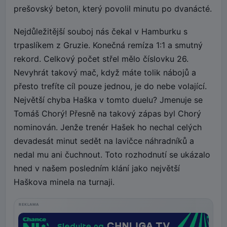
prešovský beton, který povolil minutu po dvanácté.
Nejdůležitější souboj nás čekal v Hamburku s
trpaslíkem z Gruzie. Konečná remíza 1:1 a smutný
rekord. Celkový počet střel mělo číslovku 26.
Nevyhrát takový mač, když máte tolik nábojů a
přesto trefíte cíl pouze jednou, je do nebe volající.
Největší chyba Haška v tomto duelu? Jmenuje se
Tomáš Chorý! Přesně na takový zápas byl Chorý
nominován. Jenže trenér Hašek ho nechal celých
devadesát minut sedět na lavičce náhradníků a
nedal mu ani čuchnout. Toto rozhodnutí se ukázalo
hned v našem posledním klání jako největší
Haškova minela na turnaji.
REKLAMA