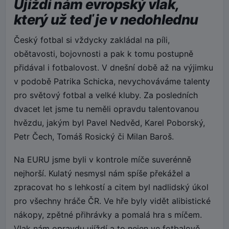
Ujíždí nám evropský vlak,
který už teď je v nedohlednu
Český fotbal si vždycky zakládal na píli,
obětavosti, bojovnosti a pak k tomu postupně
přidával i fotbalovost. V dnešní době až na výjimku
v podobě Patrika Schicka, nevychováváme talenty
pro světový fotbal a velké kluby. Za posledních
dvacet let jsme tu neměli opravdu talentovanou
hvězdu, jakým byl Pavel Nedvěd, Karel Poborský,
Petr Čech, Tomáš Rosický či Milan Baroš.
Na EURU jsme byli v kontrole míče suverénně
nejhorší. Kulatý nesmysl nám spíše překážel a
zpracovat ho s lehkostí a citem byl nadlidský úkol
pro všechny hráče ČR. Ve hře byly vidět alibistické
nákopy, zpětné přihrávky a pomalá hra s míčem.
Vlak nám opravdu ujíždí a to nejen ve fotbalově