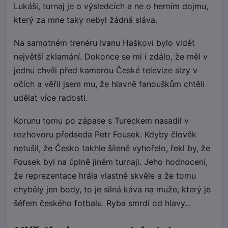
Lukáši, turnaj je o výsledcích a ne o herním dojmu,
který za mne taky nebyl žádná sláva.
Na samotném trenéru Ivanu Haškovi bylo vidět
největší zklamání. Dokonce se mi i zdálo, že měl v
jednu chvíli před kamerou České televize slzy v
očích a věřil jsem mu, že hlavně fanouškům chtěli
udělat více radosti.
Korunu tomu po zápase s Tureckem nasadil v
rozhovoru předseda Petr Fousek. Kdyby člověk
netušil, že Česko takhle šíleně vyhořelo, řekl by, že
Fousek byl na úplně jiném turnaji. Jeho hodnocení,
že reprezentace hrála vlastně skvěle a že tomu
chyběly jen body, to je silná káva na muže, který je
šéfem českého fotbalu. Ryba smrdí od hlavy...