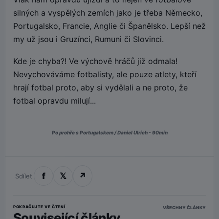
silných a vyspělých zemích jako je třeba Německo,
Portugalsko, Francie, Anglie či Španělsko. Lepší než
my už jsou i Gruzínci, Rumuni či Slovinci.
Kde je chyba?! Ve výchově hráčů již odmala!
Nevychováváme fotbalisty, ale pouze atlety, kteří
hrají fotbal proto, aby si vydělali a ne proto, že
fotbal opravdu milují...
Po prohře s Portugalskem / Daniel Ulrich - 90min
f
𝕏
↗
Sdílet
POKRAČUJTE VE ČTENÍ
VŠECHNY ČLÁNKY
Související články