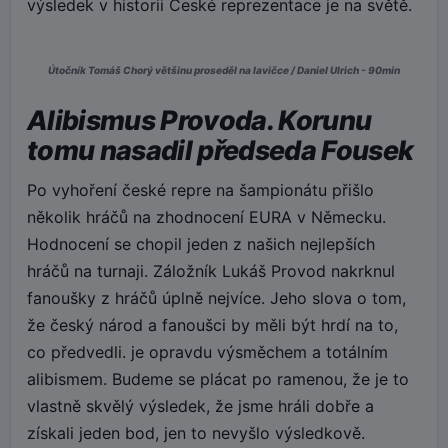
výsledek v historii České reprezentace je na světě.
Útočník Tomáš Chorý většinu proseděl na lavičce / Daniel Ulrich - 90min
Alibismus Provoda. Korunu
tomu nasadil předseda Fousek
Po vyhoření české repre na šampionátu přišlo
několik hráčů na zhodnocení EURA v Německu.
Hodnocení se chopil jeden z našich nejlepších
hráčů na turnaji. Záložník Lukáš Provod nakrknul
fanoušky z hráčů úplně nejvíce. Jeho slova o tom,
že český národ a fanoušci by měli být hrdí na to,
co předvedli. je opravdu výsměchem a totálním
alibismem. Budeme se plácat po ramenou, že je to
vlastně skvělý výsledek, že jsme hráli dobře a
získali jeden bod, jen to nevyšlo výsledkově.