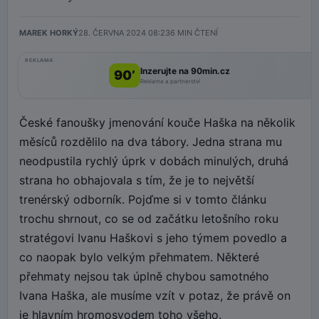
MAREK HORKÝ
28. ČERVNA 2024 08:23
6
MIN ČTENÍ
REKLAMA
Inzerujte na 90min.cz
90’
Reklama a partnerství
České fanoušky jmenování kouče Haška na několik
měsíců rozdělilo na dva tábory. Jedna strana mu
neodpustila rychlý úprk v dobách minulých, druhá
strana ho obhajovala s tím, že je to největší
trenérský odborník. Pojďme si v tomto článku
trochu shrnout, co se od začátku letošního roku
stratégovi Ivanu Haškovi s jeho týmem povedlo a
co naopak bylo velkým přehmatem. Některé
přehmaty nejsou tak úplně chybou samotného
Ivana Haška, ale musíme vzít v potaz, že právě on
je hlavním hromosvodem toho všeho.