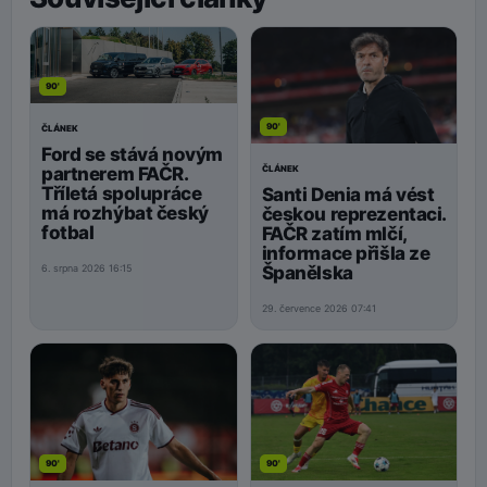
90'
90'
ČLÁNEK
Ford se stává novým
ČLÁNEK
partnerem FAČR.
Tříletá spolupráce
Santi Denia má vést
má rozhýbat český
českou reprezentaci.
fotbal
FAČR zatím mlčí,
informace přišla ze
Španělska
6. srpna 2026 16:15
29. července 2026 07:41
90'
90'