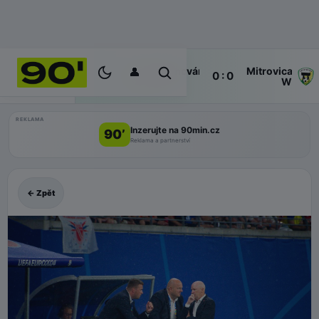
👤
Ferencváros
Mitrovica
52'
0 : 0
ŽIVĚ
W
W
REKLAMA
Inzerujte na 90min.cz
90’
Reklama a partnerství
← Zpět