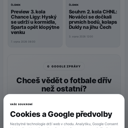
ČLÁNEK
ČLÁNEK
Preview 3. kola
Souhrn 2. kola CHNL:
Chance Ligy: Hyský
Nováčci se dočkali
se udrží u kormidla,
prvních bodů, kolaps
Sparta opět klopýtne
Dukly na jihu Čech
venku
3. srpna 2026 12:00
7. srpna 2026 08:00
G GOOGLE ZPRÁVY
Chceš vědět o fotbale dřív
než ostatní?
Nastav si
90min.cz
jako preferovaný zdroj a naše
zprávy uvidíš v Googlu častěji.
VAŠE SOUKROMÍ
Cookies a Google předvolby
★ Preferovaný zdroj
Více zpráv na Googlu
Nezbytné technologie drží web v chodu. Analytiku, Google Consent