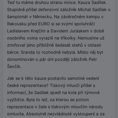
Teď tu máme druhou stranu mince. Kauza Sadílek.
Stupidně přišel defenzivní záložník Michal Sadílek o
šampionát v Německu. Na závěrečném kempu v
Rakousku před EURO si se svými spoluhráči
Ladislavem Krejčím a Davidem Juráskem v době
osobního volna vyrazili na tříkolky. Nemusíme už
zmiňovat jeho přibližně šedesát stehů v oblasti
bérce. Sranda to rozhodně nebyla. Místo něj byl
donominován o pár dní později záložník Petr
Ševčík.
Jak se k této kauze postavilo samotné vedení
české reprezentace? Tiskový mluvčí přišel s
informací, že Sadílek spadl na kole při týmové
vyjížďce. Byla to lež, za kterou se potom
reprezentace v čele s tiskovým mluvčím národu
omluvila. Absolutně nezvládnuté vystoupení a za