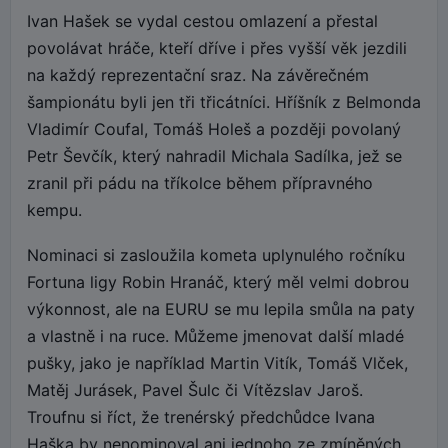
Ivan Hašek se vydal cestou omlazení a přestal
povolávat hráče, kteří dříve i přes vyšší věk jezdili
na každý reprezentační sraz. Na závěrečném
šampionátu byli jen tři třicátníci. Hříšník z Belmonda
Vladimír Coufal, Tomáš Holeš a později povolaný
Petr Ševčík, který nahradil Michala Sadílka, jež se
zranil při pádu na tříkolce během přípravného
kempu.
Nominaci si zasloužila kometa uplynulého ročníku
Fortuna ligy Robin Hranáč, který měl velmi dobrou
výkonnost, ale na EURU se mu lepila smůla na paty
a vlastně i na ruce. Můžeme jmenovat další mladé
pušky, jako je například Martin Vitík, Tomáš Vlček,
Matěj Jurásek, Pavel Šulc či Vítězslav Jaroš.
Troufnu si říct, že trenérský předchůdce Ivana
Haška by nenominoval ani jednoho ze zmíněných.