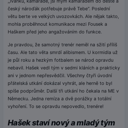
,,Ivánku, kamaráde, jsi mým kamarádem do deště a
český nároďák potřebuje právě Tebe". Poslední
větu berte ve velkých uvozovkách. Ale nějak takto,
mohla proběhnout komunikace mezi Fousek a
Haškem před jeho angažováním do funkce.
Je pravdou, že samotný trenér neměl na sžití příliš
času. Ale tato věta smrdí alibismem. U kormidla už
je půl roku a hezkým fotbalem se národ opravdu
nebavil. Hašek vedl tým v sedmi kláních a prakticky
ani v jednom nepřesvědčil. Všechny čtyři úvodní
přátelská utkání dokázal vyhrát, ale herně to byl
spíše podprůměr. Další tři utkání ho čekala na ME v
Německu. Jedna remíza a dvě porážky a totální
vyhoření. To se opravdu nepovedlo, trenére!
Hašek staví nový a mladý tým