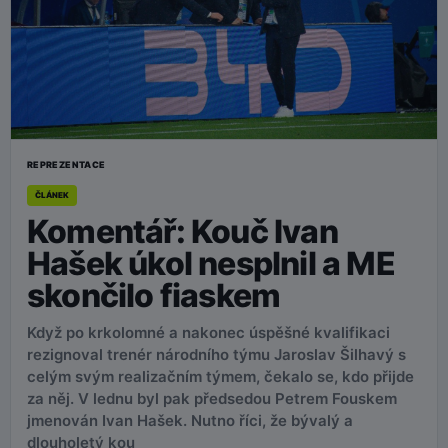
REPREZENTACE
ČLÁNEK
Komentář: Kouč Ivan
Hašek úkol nesplnil a ME
skončilo fiaskem
Když po krkolomné a nakonec úspěšné kvalifikaci
rezignoval trenér národního týmu Jaroslav Šilhavý s
celým svým realizačním týmem, čekalo se, kdo přijde
za něj. V lednu byl pak předsedou Petrem Fouskem
jmenován Ivan Hašek. Nutno říci, že bývalý a
dlouholetý kou