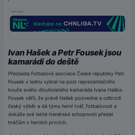
REKLAMA
Ivan Hašek a Petr Fousek jsou
kamarádi do deště
Předseda Fotbalové asociace České republiky Petr
Fousek v lednu vybral na post reprezentačního
kouče svého dlouholetého kamaráda Ivana Haška.
Fousek věřil, že právě Hašek pozvedne a odbrzdí
český výběr a dá týmu herní tvář, fotbalovost a
dokáže své letité trenérské schopnosti předat
hráčům v herních prvcích.