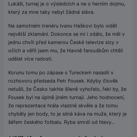
Lukáši, turnaj je o výsledcích a ne o herním dojmu,
který za mne taky nebyl žádná sláva.
Na samotném trenéru Ivanu Haškovi bylo vidět
největší zklamání. Dokonce se mi i zdálo, že měl v
jednu chvíli před kamerou České televize slzy v
očích a věřil jsem mu, že hlavně fanouškům chtěli
udělat více radosti.
Korunu tomu po zápase s Tureckem nasadil v
rozhovoru předseda Petr Fousek. Kdyby člověk
netušil, že Česko takhle šíleně vyhořelo, řekl by, že
Fousek byl na úplně jiném turnaji. Jeho hodnocení,
že reprezentace hrála vlastně skvěle a že tomu
chyběly jen body, to je silná káva na muže, který je
šéfem českého fotbalu. Ryba smrdí od hlavy...