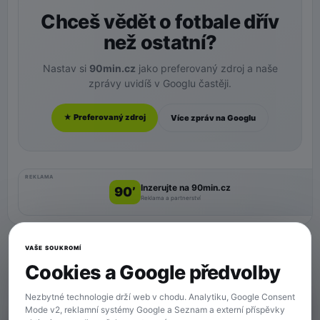
Chceš vědět o fotbale dřív
než ostatní?
Nastav si
90min.cz
jako preferovaný zdroj a naše
zprávy uvidíš v Googlu častěji.
★ Preferovaný zdroj
Více zpráv na Googlu
REKLAMA
Inzerujte na 90min.cz
90’
Reklama a partnerství
VAŠE SOUKROMÍ
Cookies a Google předvolby
Nezbytné technologie drží web v chodu. Analytiku, Google Consent
Mode v2, reklamní systémy Google a Seznam a externí příspěvky