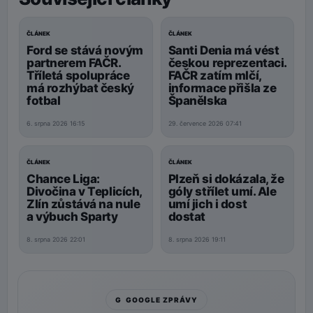
90'
90'
ČLÁNEK
ČLÁNEK
Ford se stává novým
Santi Denia má vést
partnerem FAČR.
českou reprezentaci.
Tříletá spolupráce
FAČR zatím mlčí,
má rozhýbat český
informace přišla ze
fotbal
Španělska
6. srpna 2026 16:15
29. července 2026 07:41
90'
90'
ČLÁNEK
ČLÁNEK
Chance Liga:
Plzeň si dokázala, že
Divočina v Teplicích,
góly střílet umí. Ale
Zlín zůstává na nule
umí jich i dost
a výbuch Sparty
dostat
8. srpna 2026 22:01
8. srpna 2026 19:11
G GOOGLE ZPRÁVY