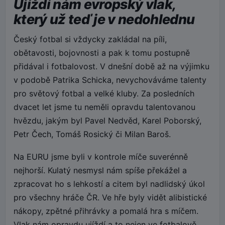
Ujíždí nám evropský vlak,
který už teď je v nedohlednu
Český fotbal si vždycky zakládal na píli,
obětavosti, bojovnosti a pak k tomu postupně
přidával i fotbalovost. V dnešní době až na výjimku
v podobě Patrika Schicka, nevychováváme talenty
pro světový fotbal a velké kluby. Za posledních
dvacet let jsme tu neměli opravdu talentovanou
hvězdu, jakým byl Pavel Nedvěd, Karel Poborský,
Petr Čech, Tomáš Rosický či Milan Baroš.
Na EURU jsme byli v kontrole míče suverénně
nejhorší. Kulatý nesmysl nám spíše překážel a
zpracovat ho s lehkostí a citem byl nadlidský úkol
pro všechny hráče ČR. Ve hře byly vidět alibistické
nákopy, zpětné přihrávky a pomalá hra s míčem.
Vlak nám opravdu ujíždí a to nejen ve fotbalově