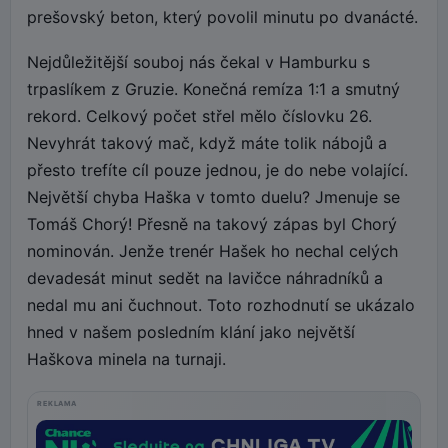
prešovský beton, který povolil minutu po dvanácté.
Nejdůležitější souboj nás čekal v Hamburku s
trpaslíkem z Gruzie. Konečná remíza 1:1 a smutný
rekord. Celkový počet střel mělo číslovku 26.
Nevyhrát takový mač, když máte tolik nábojů a
přesto trefíte cíl pouze jednou, je do nebe volající.
Největší chyba Haška v tomto duelu? Jmenuje se
Tomáš Chorý! Přesně na takový zápas byl Chorý
nominován. Jenže trenér Hašek ho nechal celých
devadesát minut sedět na lavičce náhradníků a
nedal mu ani čuchnout. Toto rozhodnutí se ukázalo
hned v našem posledním klání jako největší
Haškova minela na turnaji.
REKLAMA