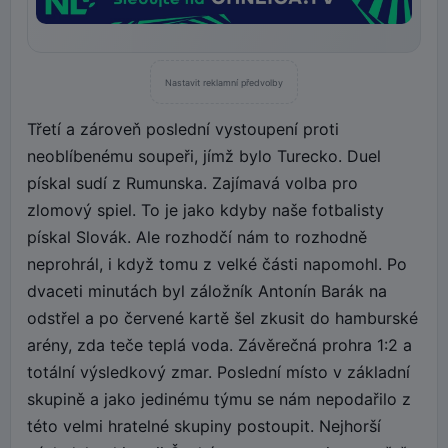
Nastavit reklamní předvolby
Třetí a zároveň poslední vystoupení proti
neoblíbenému soupeři, jímž bylo Turecko. Duel
pískal sudí z Rumunska. Zajímavá volba pro
zlomový spiel. To je jako kdyby naše fotbalisty
pískal Slovák. Ale rozhodčí nám to rozhodně
neprohrál, i když tomu z velké části napomohl. Po
dvaceti minutách byl záložník Antonín Barák na
odstřel a po červené kartě šel zkusit do hamburské
arény, zda teče teplá voda. Závěrečná prohra 1:2 a
totální výsledkový zmar. Poslední místo v základní
skupině a jako jedinému týmu se nám nepodařilo z
této velmi hratelné skupiny postoupit. Nejhorší