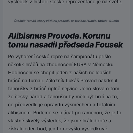
výsledek v historii České reprezentace je na světě.
Útočník Tomáš Chorý většinu proseděl na lavičce / Daniel Ulrich - 90min
Alibismus Provoda. Korunu
tomu nasadil předseda Fousek
Po vyhoření české repre na šampionátu přišlo
několik hráčů na zhodnocení EURA v Německu.
Hodnocení se chopil jeden z našich nejlepších
hráčů na turnaji. Záložník Lukáš Provod nakrknul
fanoušky z hráčů úplně nejvíce. Jeho slova o tom,
že český národ a fanoušci by měli být hrdí na to,
co předvedli. je opravdu výsměchem a totálním
alibismem. Budeme se plácat po ramenou, že je to
vlastně skvělý výsledek, že jsme hráli dobře a
získali jeden bod, jen to nevyšlo výsledkově.