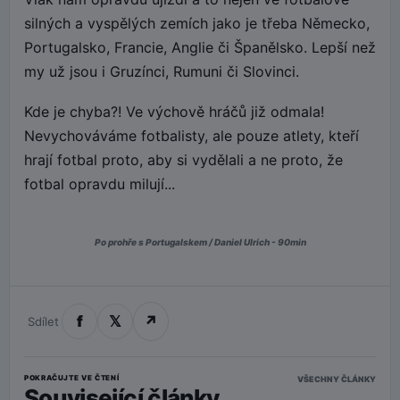
silných a vyspělých zemích jako je třeba Německo,
Portugalsko, Francie, Anglie či Španělsko. Lepší než
my už jsou i Gruzínci, Rumuni či Slovinci.
Kde je chyba?! Ve výchově hráčů již odmala!
Nevychováváme fotbalisty, ale pouze atlety, kteří
hrají fotbal proto, aby si vydělali a ne proto, že
fotbal opravdu milují...
Po prohře s Portugalskem / Daniel Ulrich - 90min
f
𝕏
↗
Sdílet
POKRAČUJTE VE ČTENÍ
VŠECHNY ČLÁNKY
Související články