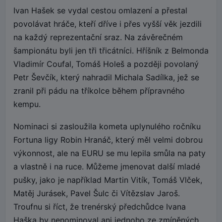
Ivan Hašek se vydal cestou omlazení a přestal
povolávat hráče, kteří dříve i přes vyšší věk jezdili
na každý reprezentační sraz. Na závěrečném
šampionátu byli jen tři třicátníci. Hříšník z Belmonda
Vladimír Coufal, Tomáš Holeš a později povolaný
Petr Ševčík, který nahradil Michala Sadílka, jež se
zranil při pádu na tříkolce během přípravného
kempu.
Nominaci si zasloužila kometa uplynulého ročníku
Fortuna ligy Robin Hranáč, který měl velmi dobrou
výkonnost, ale na EURU se mu lepila smůla na paty
a vlastně i na ruce. Můžeme jmenovat další mladé
pušky, jako je například Martin Vitík, Tomáš Vlček,
Matěj Jurásek, Pavel Šulc či Vítězslav Jaroš.
Troufnu si říct, že trenérský předchůdce Ivana
Haška by nenominoval ani jednoho ze zmíněných.