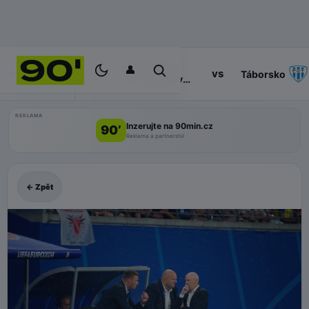
👤
Baník
14:30
vs
PROGRAM
Táborsko
Ostrava
II
REKLAMA
Inzerujte na 90min.cz
90’
Reklama a partnerství
← Zpět