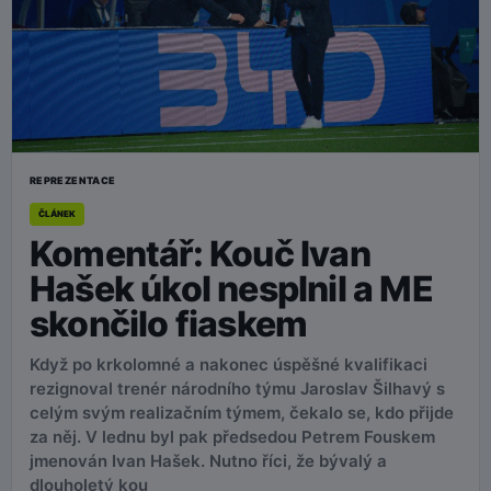
REPREZENTACE
ČLÁNEK
Komentář: Kouč Ivan
Hašek úkol nesplnil a ME
skončilo fiaskem
Když po krkolomné a nakonec úspěšné kvalifikaci
rezignoval trenér národního týmu Jaroslav Šilhavý s
celým svým realizačním týmem, čekalo se, kdo přijde
za něj. V lednu byl pak předsedou Petrem Fouskem
jmenován Ivan Hašek. Nutno říci, že bývalý a
dlouholetý kou