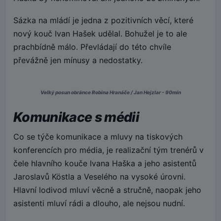
Sázka na mládí je jedna z pozitivních věcí, které
nový kouč Ivan Hašek udělal. Bohužel je to ale
prachbídně málo. Převládají do této chvíle
převážně jen mínusy a nedostatky.
Velký posun obránce Robina Hranáče / Jan Hejzlar - 90min
Komunikace s médii
Co se týče komunikace a mluvy na tiskových
konferencích pro média, je realizační tým trenérů v
čele hlavního kouče Ivana Haška a jeho asistentů
Jaroslavů Köstla a Veselého na vysoké úrovni.
Hlavní lodivod mluví věcně a stručně, naopak jeho
asistenti mluví rádi a dlouho, ale nejsou nudní.