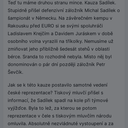
Teď tu máme druhou stranu mince. Kauza Sadílek.
Stupidně přišel defenzivní záložník Michal Sadílek o
šampionát v Německu. Na závěrečném kempu v
Rakousku před EURO si se svými spoluhráči
Ladislavem Krejčím a Davidem Juráskem v době
osobního volna vyrazili na tříkolky. Nemusíme už
zmiňovat jeho přibližně šedesát stehů v oblasti
bérce. Sranda to rozhodně nebyla. Místo něj byl
donominován o pár dní později záložník Petr
Ševčík.
Jak se k této kauze postavilo samotné vedení
české reprezentace? Tiskový mluvčí přišel s
informací, že Sadílek spadl na kole při týmové
vyjížďce. Byla to lež, za kterou se potom
reprezentace v čele s tiskovým mluvčím národu
omluvila. Absolutně nezvládnuté vystoupení a za