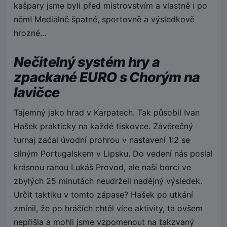
kašpary jsme byli před mistrovstvím a vlastně i po
něm! Mediálně špatné, sportovně a výsledkově
hrozné...
Nečitelný systém hry a
zpackané EURO s Chorým na
lavičce
Tajemný jako hrad v Karpatech. Tak působil Ivan
Hašek prakticky na každé tiskovce. Závěrečný
turnaj začal úvodní prohrou v nastavení 1:2 se
silným Portugalskem v Lipsku. Do vedení nás poslal
krásnou ranou Lukáš Provod, ale naši borci ve
zbylých 25 minutách neudrželi nadějný výsledek.
Určit taktiku v tomto zápase? Hašek po utkání
zmínil, že po hráčích chtěl více aktivity, ta ovšem
nepřišla a mohli jsme vzpomenout na takzvaný