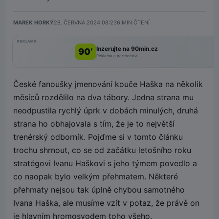
MAREK HORKÝ
28. ČERVNA 2024 08:23
6
MIN ČTENÍ
REKLAMA
Inzerujte na 90min.cz
90’
Reklama a partnerství
České fanoušky jmenování kouče Haška na několik
měsíců rozdělilo na dva tábory. Jedna strana mu
neodpustila rychlý úprk v dobách minulých, druhá
strana ho obhajovala s tím, že je to největší
trenérský odborník. Pojďme si v tomto článku
trochu shrnout, co se od začátku letošního roku
stratégovi Ivanu Haškovi s jeho týmem povedlo a
co naopak bylo velkým přehmatem. Některé
přehmaty nejsou tak úplně chybou samotného
Ivana Haška, ale musíme vzít v potaz, že právě on
je hlavním hromosvodem toho všeho.