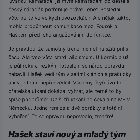
,,Ivánku, kamaráde, jsi mým kamarádem do deště a
český nároďák potřebuje právě Tebe". Poslední
větu berte ve velkých uvozovkách. Ale nějak takto,
mohla proběhnout komunikace mezi Fousek a
Haškem před jeho angažováním do funkce.
Je pravdou, že samotný trenér neměl na sžití příliš
času. Ale tato věta smrdí alibismem. U kormidla už
je půl roku a hezkým fotbalem se národ opravdu
nebavil. Hašek vedl tým v sedmi kláních a prakticky
ani v jednom nepřesvědčil. Všechny čtyři úvodní
přátelská utkání dokázal vyhrát, ale herně to byl
spíše podprůměr. Další tři utkání ho čekala na ME v
Německu. Jedna remíza a dvě porážky a totální
vyhoření. To se opravdu nepovedlo, trenére!
Hašek staví nový a mladý tým