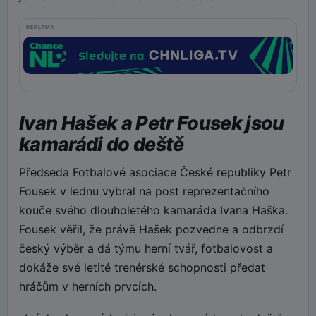
REKLAMA
Ivan Hašek a Petr Fousek jsou
kamarádi do deště
Předseda Fotbalové asociace České republiky Petr
Fousek v lednu vybral na post reprezentačního
kouče svého dlouholetého kamaráda Ivana Haška.
Fousek věřil, že právě Hašek pozvedne a odbrzdí
český výběr a dá týmu herní tvář, fotbalovost a
dokáže své letité trenérské schopnosti předat
hráčům v herních prvcích.