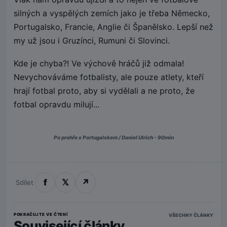
silných a vyspělých zemích jako je třeba Německo,
Portugalsko, Francie, Anglie či Španělsko. Lepší než
my už jsou i Gruzínci, Rumuni či Slovinci.
Kde je chyba?! Ve výchově hráčů již odmala!
Nevychováváme fotbalisty, ale pouze atlety, kteří
hrají fotbal proto, aby si vydělali a ne proto, že
fotbal opravdu milují...
Po prohře s Portugalskem / Daniel Ulrich - 90min
f
𝕏
↗
Sdílet
POKRAČUJTE VE ČTENÍ
VŠECHNY ČLÁNKY
Související články