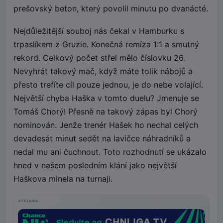
prešovský beton, který povolil minutu po dvanácté.
Nejdůležitější souboj nás čekal v Hamburku s
trpaslíkem z Gruzie. Konečná remíza 1:1 a smutný
rekord. Celkový počet střel mělo číslovku 26.
Nevyhrát takový mač, když máte tolik nábojů a
přesto trefíte cíl pouze jednou, je do nebe volající.
Největší chyba Haška v tomto duelu? Jmenuje se
Tomáš Chorý! Přesně na takový zápas byl Chorý
nominován. Jenže trenér Hašek ho nechal celých
devadesát minut sedět na lavičce náhradníků a
nedal mu ani čuchnout. Toto rozhodnutí se ukázalo
hned v našem posledním klání jako největší
Haškova minela na turnaji.
REKLAMA