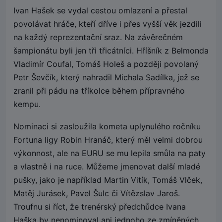
Ivan Hašek se vydal cestou omlazení a přestal
povolávat hráče, kteří dříve i přes vyšší věk jezdili
na každý reprezentační sraz. Na závěrečném
šampionátu byli jen tři třicátníci. Hříšník z Belmonda
Vladimír Coufal, Tomáš Holeš a později povolaný
Petr Ševčík, který nahradil Michala Sadílka, jež se
zranil při pádu na tříkolce během přípravného
kempu.
Nominaci si zasloužila kometa uplynulého ročníku
Fortuna ligy Robin Hranáč, který měl velmi dobrou
výkonnost, ale na EURU se mu lepila smůla na paty
a vlastně i na ruce. Můžeme jmenovat další mladé
pušky, jako je například Martin Vitík, Tomáš Vlček,
Matěj Jurásek, Pavel Šulc či Vítězslav Jaroš.
Troufnu si říct, že trenérský předchůdce Ivana
Haška by nenominoval ani jednoho ze zmíněných.