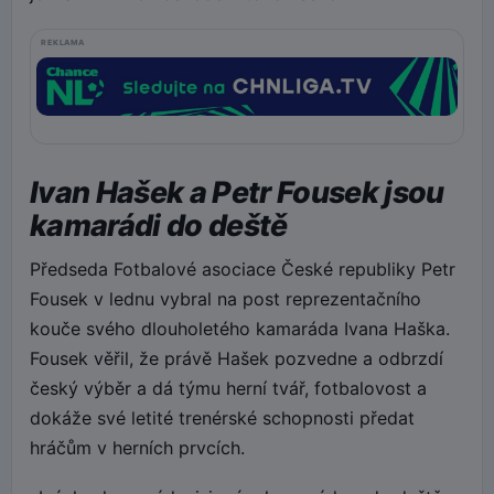
REKLAMA
Ivan Hašek a Petr Fousek jsou
kamarádi do deště
Předseda Fotbalové asociace České republiky Petr
Fousek v lednu vybral na post reprezentačního
kouče svého dlouholetého kamaráda Ivana Haška.
Fousek věřil, že právě Hašek pozvedne a odbrzdí
český výběr a dá týmu herní tvář, fotbalovost a
dokáže své letité trenérské schopnosti předat
hráčům v herních prvcích.