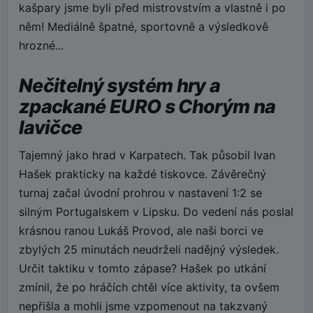
kašpary jsme byli před mistrovstvím a vlastně i po
něm! Mediálně špatné, sportovně a výsledkově
hrozné...
Nečitelný systém hry a
zpackané EURO s Chorým na
lavičce
Tajemný jako hrad v Karpatech. Tak působil Ivan
Hašek prakticky na každé tiskovce. Závěrečný
turnaj začal úvodní prohrou v nastavení 1:2 se
silným Portugalskem v Lipsku. Do vedení nás poslal
krásnou ranou Lukáš Provod, ale naši borci ve
zbylých 25 minutách neudrželi nadějný výsledek.
Určit taktiku v tomto zápase? Hašek po utkání
zmínil, že po hráčích chtěl více aktivity, ta ovšem
nepřišla a mohli jsme vzpomenout na takzvaný