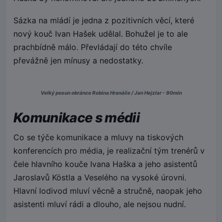
Sázka na mládí je jedna z pozitivních věcí, které
nový kouč Ivan Hašek udělal. Bohužel je to ale
prachbídně málo. Převládají do této chvíle
převážně jen mínusy a nedostatky.
Velký posun obránce Robina Hranáče / Jan Hejzlar - 90min
Komunikace s médii
Co se týče komunikace a mluvy na tiskových
konferencích pro média, je realizační tým trenérů v
čele hlavního kouče Ivana Haška a jeho asistentů
Jaroslavů Köstla a Veselého na vysoké úrovni.
Hlavní lodivod mluví věcně a stručně, naopak jeho
asistenti mluví rádi a dlouho, ale nejsou nudní.