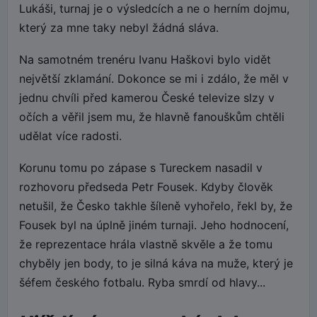
Lukáši, turnaj je o výsledcích a ne o herním dojmu,
který za mne taky nebyl žádná sláva.
Na samotném trenéru Ivanu Haškovi bylo vidět
největší zklamání. Dokonce se mi i zdálo, že měl v
jednu chvíli před kamerou České televize slzy v
očích a věřil jsem mu, že hlavně fanouškům chtěli
udělat více radosti.
Korunu tomu po zápase s Tureckem nasadil v
rozhovoru předseda Petr Fousek. Kdyby člověk
netušil, že Česko takhle šíleně vyhořelo, řekl by, že
Fousek byl na úplně jiném turnaji. Jeho hodnocení,
že reprezentace hrála vlastně skvěle a že tomu
chyběly jen body, to je silná káva na muže, který je
šéfem českého fotbalu. Ryba smrdí od hlavy...