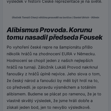
výsledek v historii České reprezentace je na světě.
Útočník Tomáš Chorý většinu proseděl na lavičce / Daniel Ulrich - 90min
Alibismus Provoda. Korunu
tomu nasadil předseda Fousek
Po vyhoření české repre na šampionátu přišlo
několik hráčů na zhodnocení EURA v Německu.
Hodnocení se chopil jeden z našich nejlepších
hráčů na turnaji. Záložník Lukáš Provod nakrknul
fanoušky z hráčů úplně nejvíce. Jeho slova o tom,
že český národ a fanoušci by měli být hrdí na to,
co předvedli. je opravdu výsměchem a totálním
alibismem. Budeme se plácat po ramenou, že je to
vlastně skvělý výsledek, že jsme hráli dobře a
získali jeden bod, jen to nevyšlo výsledkově.