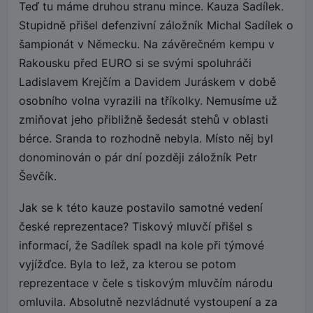
Teď tu máme druhou stranu mince. Kauza Sadílek.
Stupidně přišel defenzivní záložník Michal Sadílek o
šampionát v Německu. Na závěrečném kempu v
Rakousku před EURO si se svými spoluhráči
Ladislavem Krejčím a Davidem Juráskem v době
osobního volna vyrazili na tříkolky. Nemusíme už
zmiňovat jeho přibližně šedesát stehů v oblasti
bérce. Sranda to rozhodně nebyla. Místo něj byl
donominován o pár dní později záložník Petr
Ševčík.
Jak se k této kauze postavilo samotné vedení
české reprezentace? Tiskový mluvčí přišel s
informací, že Sadílek spadl na kole při týmové
vyjížďce. Byla to lež, za kterou se potom
reprezentace v čele s tiskovým mluvčím národu
omluvila. Absolutně nezvládnuté vystoupení a za