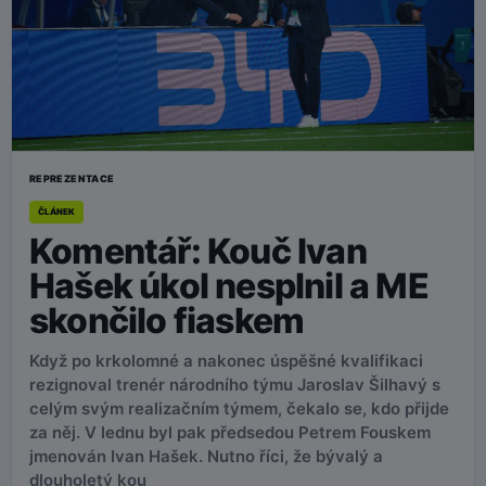
REPREZENTACE
ČLÁNEK
Komentář: Kouč Ivan
Hašek úkol nesplnil a ME
skončilo fiaskem
Když po krkolomné a nakonec úspěšné kvalifikaci
rezignoval trenér národního týmu Jaroslav Šilhavý s
celým svým realizačním týmem, čekalo se, kdo přijde
za něj. V lednu byl pak předsedou Petrem Fouskem
jmenován Ivan Hašek. Nutno říci, že bývalý a
dlouholetý kou