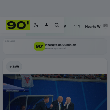
👤
90'
1 : 1
ŽIVĚ
Køge W
Hearts W
REKLAMA
Inzerujte na 90min.cz
90’
Reklama a partnerství
← Zpět