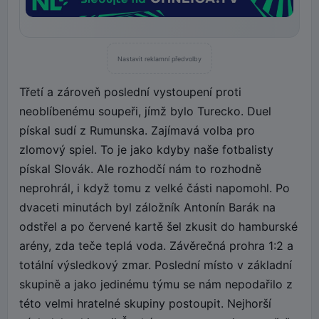
Nastavit reklamní předvolby
Třetí a zároveň poslední vystoupení proti
neoblíbenému soupeři, jímž bylo Turecko. Duel
pískal sudí z Rumunska. Zajímavá volba pro
zlomový spiel. To je jako kdyby naše fotbalisty
pískal Slovák. Ale rozhodčí nám to rozhodně
neprohrál, i když tomu z velké části napomohl. Po
dvaceti minutách byl záložník Antonín Barák na
odstřel a po červené kartě šel zkusit do hamburské
arény, zda teče teplá voda. Závěrečná prohra 1:2 a
totální výsledkový zmar. Poslední místo v základní
skupině a jako jedinému týmu se nám nepodařilo z
této velmi hratelné skupiny postoupit. Nejhorší