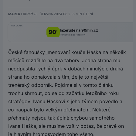
MAREK HORKÝ
28. ČERVNA 2024 08:23
6
MIN ČTENÍ
REKLAMA
Inzerujte na 90min.cz
90’
Reklama a partnerství
České fanoušky jmenování kouče Haška na několik
měsíců rozdělilo na dva tábory. Jedna strana mu
neodpustila rychlý úprk v dobách minulých, druhá
strana ho obhajovala s tím, že je to největší
trenérský odborník. Pojďme si v tomto článku
trochu shrnout, co se od začátku letošního roku
stratégovi Ivanu Haškovi s jeho týmem povedlo a
co naopak bylo velkým přehmatem. Některé
přehmaty nejsou tak úplně chybou samotného
Ivana Haška, ale musíme vzít v potaz, že právě on
je hlavním hromosvodem toho všeho.