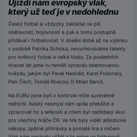
Ujíždí nám evropský vlak,
který už teď je v nedohlednu
Český fotbal si vždycky zakládal na píli,
obětavosti, bojovnosti a pak k tomu postupně
přidával i fotbalovost. V dnešní době až na výjimku
v podobě Patrika Schicka, nevychováváme talenty
pro světový fotbal a velké kluby. Za posledních
dvacet let jsme tu neměli opravdu talentovanou
hvězdu, jakým byl Pavel Nedvěd, Karel Poborský,
Petr Čech, Tomáš Rosický či Milan Baroš.
Na EURU jsme byli v kontrole míče suverénně
nejhorší. Kulatý nesmysl nám spíše překážel a
zpracovat ho s lehkostí a citem byl nadlidský úkol
pro všechny hráče ČR. Ve hře byly vidět alibistické
nákopy, zpětné přihrávky a pomalá hra s míčem.
Vlak nám opravdu ujíždí a to nejen ve fotbalově