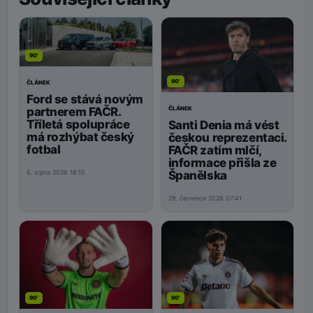
90'
90'
ČLÁNEK
Ford se stává novým
ČLÁNEK
partnerem FAČR.
Tříletá spolupráce
Santi Denia má vést
má rozhýbat český
českou reprezentaci.
fotbal
FAČR zatím mlčí,
informace přišla ze
Španělska
6. srpna 2026 16:15
29. července 2026 07:41
90'
90'