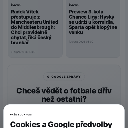
ČLÁNEK
ČLÁNEK
Preview 3. kola
Radek Vítek
Chance Ligy: Hyský
přestupuje z
se udrží u kormidla,
Manchesteru United
Sparta opět klopýtne
do Middlesbrough:
venku
Chci pravidelně
chytat, říká český
brankář
7. srpna 2026 08:00
8. srpna 2026 13:08
G GOOGLE ZPRÁVY
Chceš vědět o fotbale dřív
než ostatní?
Nastav si
90min.cz
jako preferovaný zdroj a naše
zprávy uvidíš v Googlu častěji.
VAŠE SOUKROMÍ
Cookies a Google předvolby