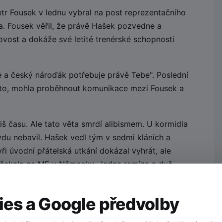
tr Fousek v lednu vybral na post reprezentačního
. Fousek věřil, že právě Hašek pozvedne a
ovost a dokáže své letité trenérské schopnosti
 a český nároďák potřebuje právě Tebe". Poslední
kto, mohla proběhnout komunikace mezi Fousek a
liš času. Ale tato věta smrdí alibismem. U kormidla
du nebavil. Hašek vedl tým v sedmi kláních a
ři úvodní přátelská utkání dokázal vyhrát, ale
ho čekala na ME v Německu. Jedna remíza a dvě
dlo, trenére!
es a Google předvolby
 tým