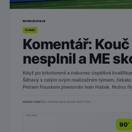
REPREZENTACE
ČLÁNEK
Komentář: Kouč 
nesplnil a ME sk
Když po krkolomné a nakonec úspěšné kvalifikac
Šilhavý s celým svým realizačním týmem, čekalo 
Petrem Fouskem jmenován Ivan Hašek. Nutno říci
MAREK HORKÝ
28. ČERVNA 2024 08:23
6
MIN ČTENÍ
REKLAMA
90’