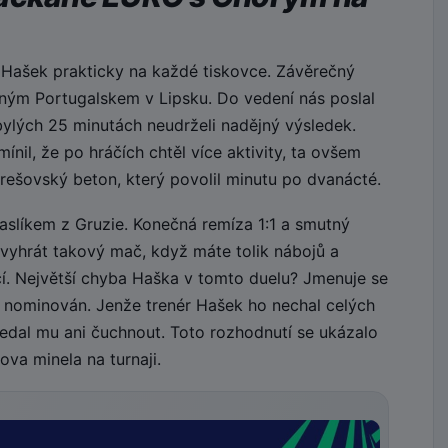
 Hašek prakticky na každé tiskovce. Závěrečný
ilným Portugalskem v Lipsku. Do vedení nás poslal
bylých 25 minutách neudrželi nadějný výsledek.
nil, že po hráčích chtěl více aktivity, ta ovšem
rešovský beton, který povolil minutu po dvanácté.
paslíkem z Gruzie. Konečná remíza 1:1 a smutný
evyhrát takový mač, když máte tolik nábojů a
jící. Největší chyba Haška v tomto duelu? Jmenuje se
 nominován. Jenže trenér Hašek ho nechal celých
edal mu ani čuchnout. Toto rozhodnutí se ukázalo
va minela na turnaji.