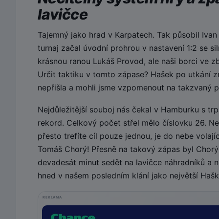
lavičce
Tajemný jako hrad v Karpatech. Tak působil Ivan
turnaj začal úvodní prohrou v nastavení 1:2 se s
krásnou ranou Lukáš Provod, ale naši borci ve z
Určit taktiku v tomto zápase? Hašek po utkání zmí
nepřišla a mohli jsme vzpomenout na takzvaný p
Nejdůležitější souboj nás čekal v Hamburku s tr
rekord. Celkový počet střel mělo číslovku 26. N
přesto trefíte cíl pouze jednou, je do nebe vola
Tomáš Chorý! Přesně na takový zápas byl Chorý
devadesát minut sedět na lavičce náhradníků a n
hned v našem posledním klání jako největší Haško
REKLAMA