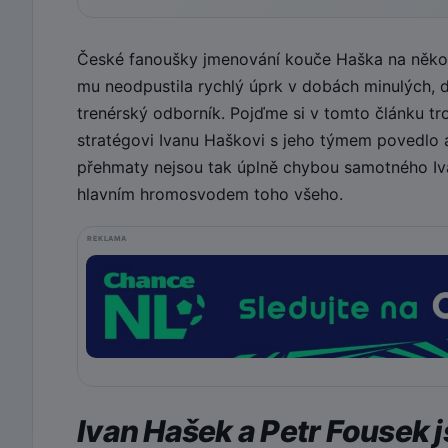
České fanoušky jmenování kouče Haška na několi
mu neodpustila rychlý úprk v dobách minulých, dr
trenérský odborník. Pojďme si v tomto článku tr
stratégovi Ivanu Haškovi s jeho týmem povedlo
přehmaty nejsou tak úplně chybou samotného Iva
hlavním hromosvodem toho všeho.
REKLAMA
Ivan Hašek a Petr Fousek 