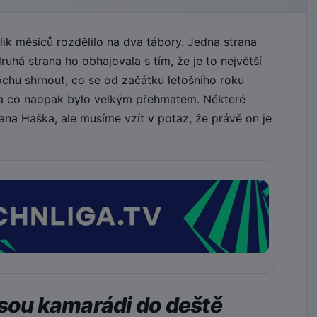
k měsíců rozdělilo na dva tábory. Jedna strana
uhá strana ho obhajovala s tím, že je to největší
ochu shrnout, co se od začátku letošního roku
 a co naopak bylo velkým přehmatem. Některé
na Haška, ale musíme vzít v potaz, že právě on je
jsou kamarádi do deště