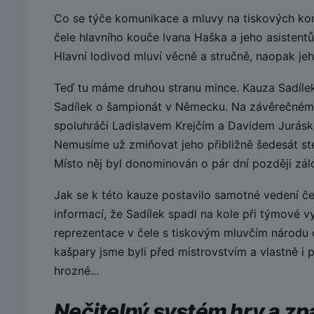
Co se týče komunikace a mluvy na tiskových konf
čele hlavního kouče Ivana Haška a jeho asistentů
Hlavní lodivod mluví věcně a stručně, naopak jeho
Teď tu máme druhou stranu mince. Kauza Sadílek.
Sadílek o šampionát v Německu. Na závěrečném
spoluhráči Ladislavem Krejčím a Davidem Juráske
Nemusíme už zmiňovat jeho přibližně šedesát ste
Místo něj byl donominován o pár dní později zálo
Jak se k této kauze postavilo samotné vedení če
informací, že Sadílek spadl na kole při týmové v
reprezentace v čele s tiskovým mluvčím národu 
kašpary jsme byli před mistrovstvím a vlastně i
hrozné...
Nečitelný systém hry a z