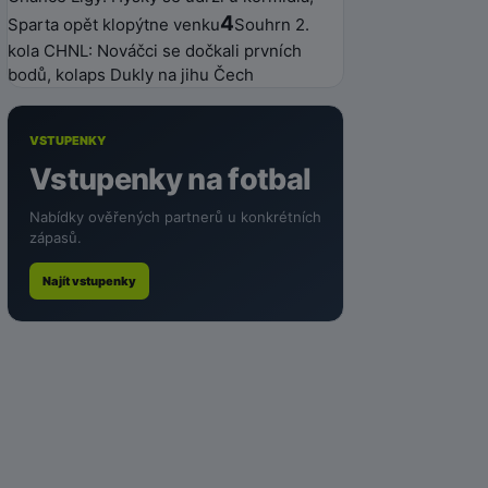
4
Sparta opět klopýtne venku
Souhrn 2.
kola CHNL: Nováčci se dočkali prvních
bodů, kolaps Dukly na jihu Čech
VSTUPENKY
Vstupenky na fotbal
Nabídky ověřených partnerů u konkrétních
zápasů.
Najít vstupenky