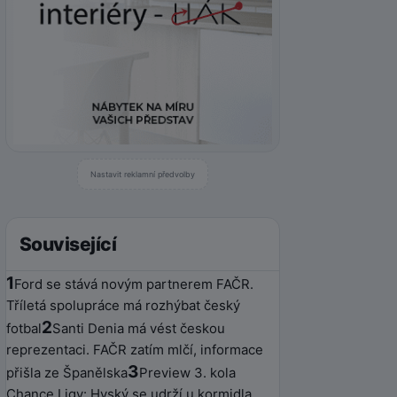
Nastavit reklamní předvolby
Související
1
Ford se stává novým partnerem FAČR.
Tříletá spolupráce má rozhýbat český
2
fotbal
Santi Denia má vést českou
reprezentaci. FAČR zatím mlčí, informace
3
přišla ze Španělska
Preview 3. kola
Chance Ligy: Hyský se udrží u kormidla,