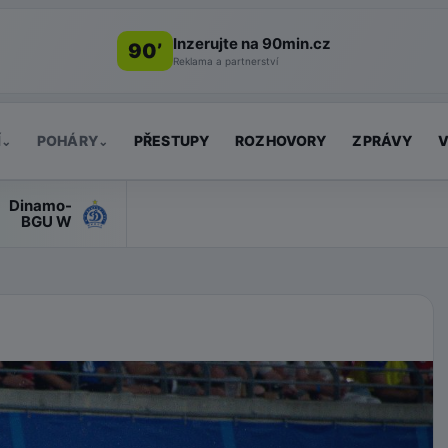
Inzerujte na 90min.cz
90’
Reklama a partnerství
Í
POHÁRY
PŘESTUPY
ROZHOVORY
ZPRÁVY
V
⌄
⌄
Dinamo-
BGU W