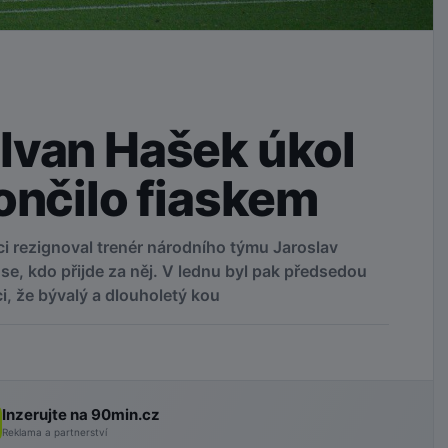
Ivan Hašek úkol
ončilo fiaskem
i rezignoval trenér národního týmu Jaroslav
se, kdo přijde za něj. V lednu byl pak předsedou
, že bývalý a dlouholetý kou
Inzerujte na 90min.cz
Reklama a partnerství