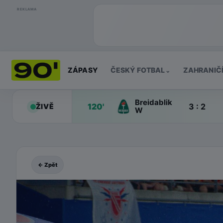
REKLAMA
ZÁPASY
ČESKÝ FOTBAL
ZAHRANIČ
⌄
Breidablik
120'
3 : 2
ŽIVĚ
W
← Zpět