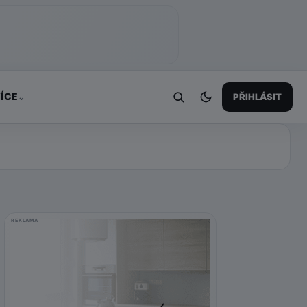
ÍCE
PŘIHLÁSIT
⌄
REKLAMA