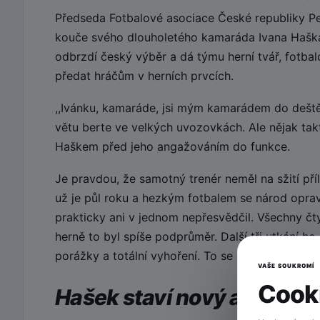
Předseda Fotbalové asociace České republiky Pe
kouče svého dlouholetého kamaráda Ivana Haška
odbrzdí český výběr a dá týmu herní tvář, fotbal
předat hráčům v herních prvcích.
,,Ivánku, kamaráde, jsi mým kamarádem do deště
větu berte ve velkých uvozovkách. Ale nějak ta
Haškem před jeho angažováním do funkce.
Je pravdou, že samotný trenér neměl na sžití pří
už je půl roku a hezkým fotbalem se národ oprav
prakticky ani v jednom nepřesvědčil. Všechny čty
herně to byl spíše podprůměr. Další tři utkání 
porážky a totální vyhoření. To se opravdu nepove
VAŠE SOUKROMÍ
Cooki
Hašek staví nový a mladý