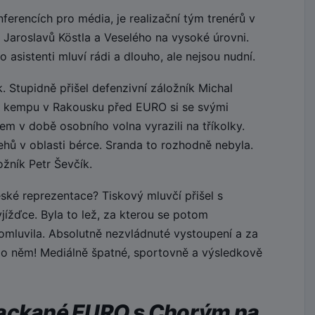
erencích pro média, je realizační tým trenérů v
 Jaroslavů Köstla a Veselého na vysoké úrovni.
 asistenti mluví rádi a dlouho, ale nejsou nudní.
 Stupidně přišel defenzivní záložník Michal
 kempu v Rakousku před EURO si se svými
m v době osobního volna vyrazili na tříkolky.
hů v oblasti bérce. Sranda to rozhodně nebyla.
žník Petr Ševčík.
ské reprezentace? Tiskový mluvčí přišel s
yjížďce. Byla to lež, za kterou se potom
omluvila. Absolutně nezvládnuté vystoupení a za
 po něm! Mediálně špatné, sportovně a výsledkově
packané EURO s Chorým na