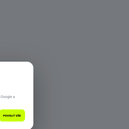
 hře.
 Google a
POVOLIT VŠE
a.