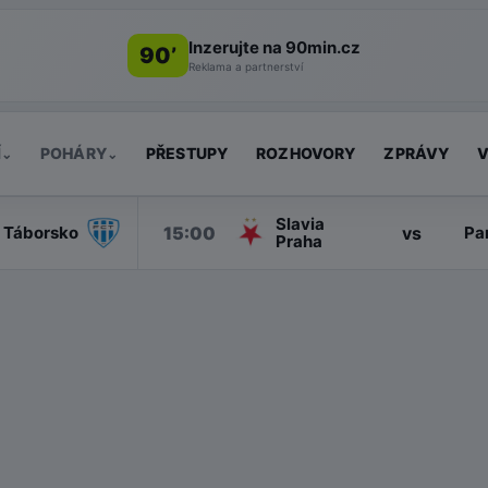
Inzerujte na 90min.cz
90’
Reklama a partnerství
Í
POHÁRY
PŘESTUPY
ROZHOVORY
ZPRÁVY
V
⌄
⌄
Slavia
15:00
vs
Táborsko
Pa
Praha