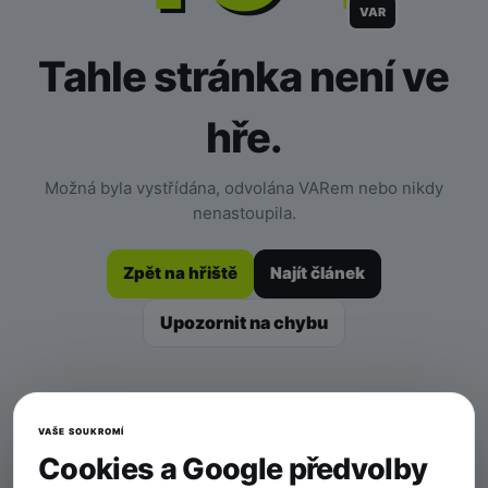
VAR
Tahle stránka není ve
hře.
Možná byla vystřídána, odvolána VARem nebo nikdy
nenastoupila.
Zpět na hřiště
Najít článek
Upozornit na chybu
VAŠE SOUKROMÍ
Cookies a Google předvolby