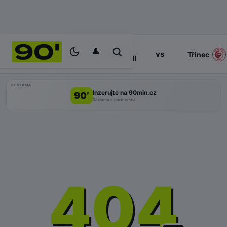
👤
Slavia
17:00
vs
PROGRAM
Třinec
Praha II
REKLAMA
Inzerujte na 90min.cz
90’
Reklama a partnerství
404