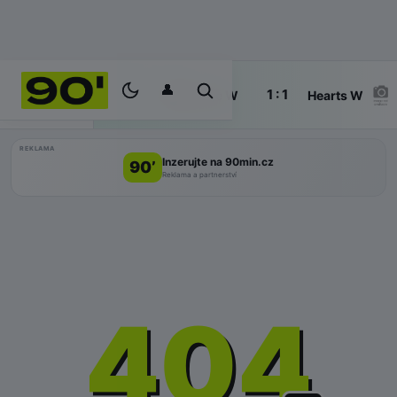
👤
70'
1 : 1
ŽIVĚ
Køge W
Hearts W
REKLAMA
Inzerujte na 90min.cz
90’
Reklama a partnerství
404