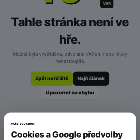
VAR
Tahle stránka není ve
hře.
Možná byla vystřídána, odvolána VARem nebo nikdy
nenastoupila.
Zpět na hřiště
Najít článek
Upozornit na chybu
VAŠE SOUKROMÍ
Cookies a Google předvolby