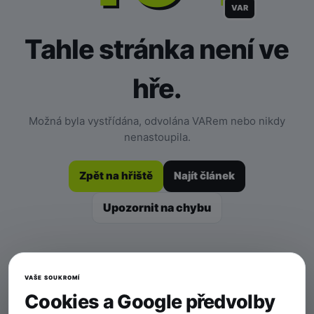
VAR
Tahle stránka není ve
hře.
Možná byla vystřídána, odvolána VARem nebo nikdy
nenastoupila.
Zpět na hřiště
Najít článek
Upozornit na chybu
VAŠE SOUKROMÍ
Cookies a Google předvolby