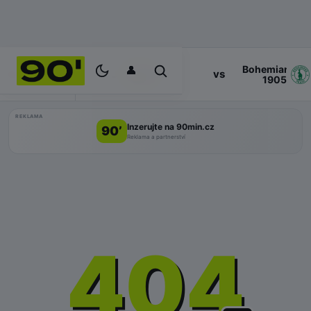
👤
Bohemians
17:00
vs
PROGRAM
Zlin
1905
REKLAMA
Inzerujte na 90min.cz
90’
Reklama a partnerství
404