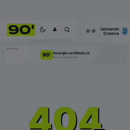
👤
Universitatea
6'
0 : 0
ŽIVĚ
KuPS
Craiova
REKLAMA
Inzerujte na 90min.cz
90’
Reklama a partnerství
404