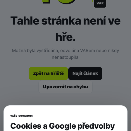
VAR
Tahle stránka není ve
hře.
Možná byla vystřídána, odvolána VARem nebo nikdy
nenastoupila.
Zpět na hřiště
Najít článek
Upozornit na chybu
VAŠE SOUKROMÍ
Cookies a Google předvolby