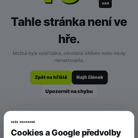
VAR
Tahle stránka není ve
hře.
Možná byla vystřídána, odvolána VARem nebo nikdy
nenastoupila.
Zpět na hřiště
Najít článek
Upozornit na chybu
VAŠE SOUKROMÍ
Cookies a Google předvolby