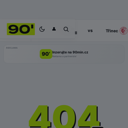
👤
Slavia
17:00
vs
PROGRAM
Třinec
Praha II
REKLAMA
Inzerujte na 90min.cz
90’
Reklama a partnerství
404