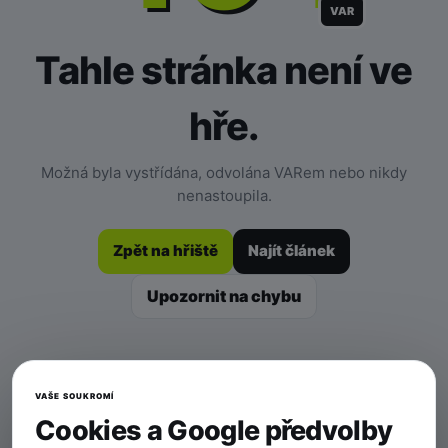
VAR
Tahle stránka není ve
hře.
Možná byla vystřídána, odvolána VARem nebo nikdy
nenastoupila.
Zpět na hřiště
Najít článek
Upozornit na chybu
VAŠE SOUKROMÍ
Cookies a Google předvolby