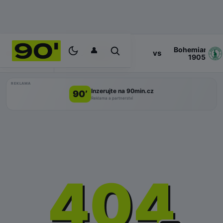
👤
Bohemians
17:00
vs
PROGRAM
Zlin
1905
REKLAMA
Inzerujte na 90min.cz
90’
Reklama a partnerství
404