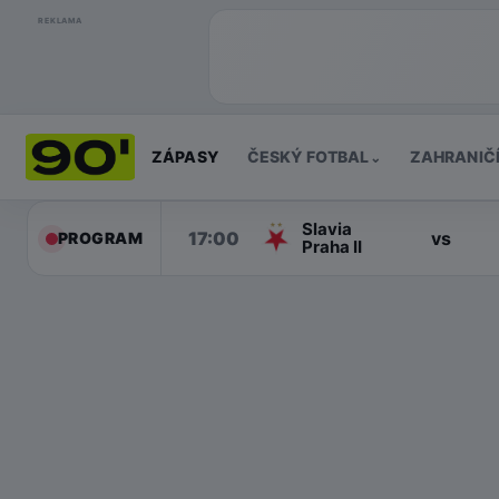
REKLAMA
ZÁPASY
ČESKÝ FOTBAL
ZAHRANIČ
⌄
Slavia
17:00
vs
PROGRAM
Praha II