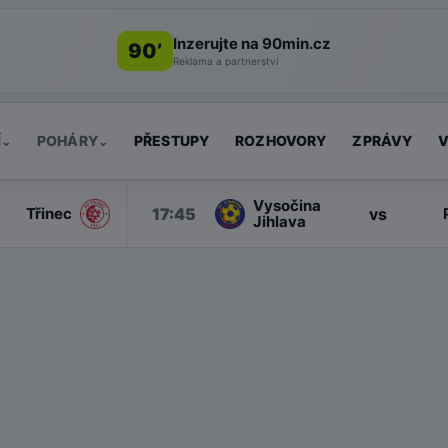
Inzerujte na 90min.cz
90’
Reklama a partnerství
Í
POHÁRY
PŘESTUPY
ROZHOVORY
ZPRÁVY
V
⌄
⌄
Vysočina
17:45
vs
Třinec
Jihlava