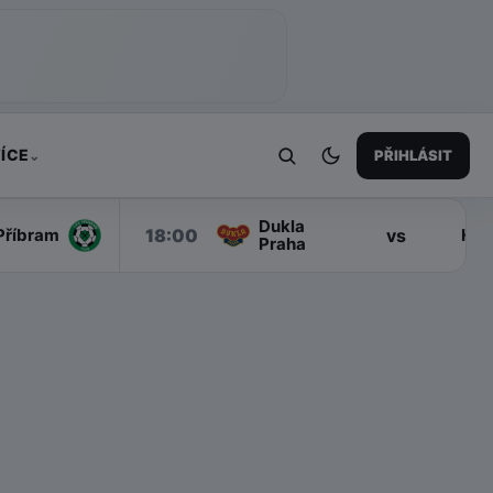
ÍCE
PŘIHLÁSIT
⌄
Dukla
18:00
vs
Příbram
Han
Praha