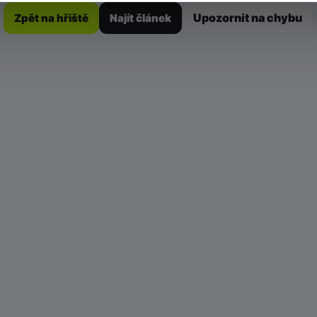
Upozornit na chybu
Zpět na hřiště
Najít článek