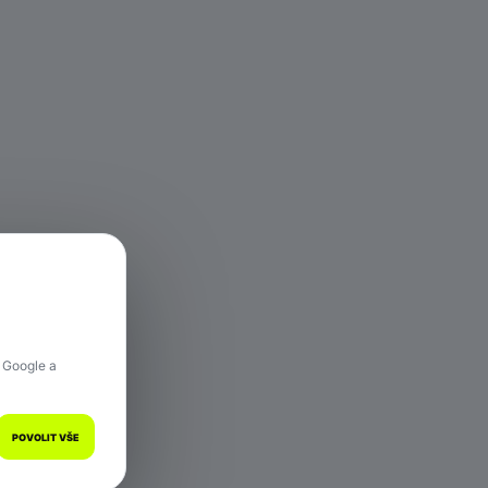
 hře.
 Google a
POVOLIT VŠE
a.