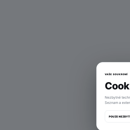
VAŠE SOUKROMÍ
Cooki
Tahl
Nezbytné techn
Seznam a exter
POUZE NEZBYT
M