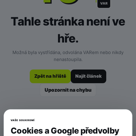
VAR
Tahle stránka není ve
hře.
Možná byla vystřídána, odvolána VARem nebo nikdy
nenastoupila.
Zpět na hřiště
Najít článek
Upozornit na chybu
VAŠE SOUKROMÍ
Cookies a Google předvolby