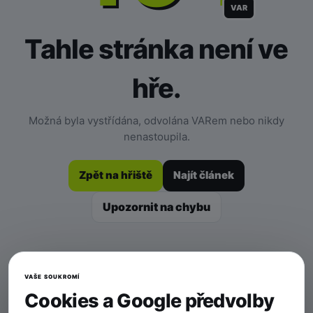
VAR
Tahle stránka není ve
hře.
Možná byla vystřídána, odvolána VARem nebo nikdy
nenastoupila.
Zpět na hřiště
Najít článek
Upozornit na chybu
VAŠE SOUKROMÍ
Cookies a Google předvolby