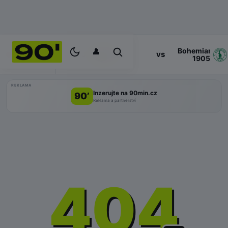
👤
Bohemians
17:00
vs
PROGRAM
Zlin
1905
REKLAMA
Inzerujte na 90min.cz
90’
Reklama a partnerství
404