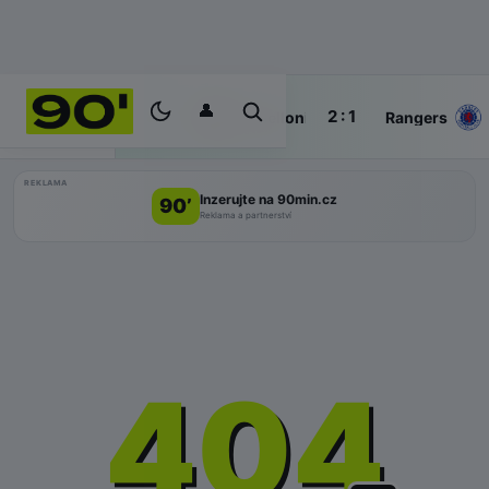
👤
86'
2 : 1
ŽIVĚ
Jagiellonia
Rangers
REKLAMA
Inzerujte na 90min.cz
90’
Reklama a partnerství
404