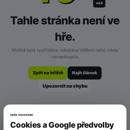
VAR
Tahle stránka není ve
hře.
Možná byla vystřídána, odvolána VARem nebo nikdy
nenastoupila.
Zpět na hřiště
Najít článek
Upozornit na chybu
VAŠE SOUKROMÍ
Cookies a Google předvolby