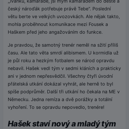
,,Ivánku, kamaráde, jsi mým kamarádem do deště a
český nároďák potřebuje právě Tebe". Poslední
větu berte ve velkých uvozovkách. Ale nějak takto,
mohla proběhnout komunikace mezi Fousek a
Haškem před jeho angažováním do funkce.
Je pravdou, že samotný trenér neměl na sžití příliš
času. Ale tato věta smrdí alibismem. U kormidla už
je půl roku a hezkým fotbalem se národ opravdu
nebavil. Hašek vedl tým v sedmi kláních a prakticky
ani v jednom nepřesvědčil. Všechny čtyři úvodní
přátelská utkání dokázal vyhrát, ale herně to byl
spíše podprůměr. Další tři utkání ho čekala na ME v
Německu. Jedna remíza a dvě porážky a totální
vyhoření. To se opravdu nepovedlo, trenére!
Hašek staví nový a mladý tým