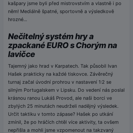
kašpary jsme byli před mistrovstvím a vlastně i po
něm! Mediálně špatné, sportovně a výsledkově
hrozné...
Nečitelný systém hry a
zpackané EURO s Chorým na
lavičce
Tajemný jako hrad v Karpatech. Tak působil Ivan
Hašek prakticky na každé tiskovce. Závěrečný
turnaj začal úvodní prohrou v nastavení 1:2 se
silným Portugalskem v Lipsku. Do vedení nás poslal
krásnou ranou Lukáš Provod, ale naši borci ve
zbylých 25 minutách neudrželi nadějný výsledek.
Určit taktiku v tomto zápase? Hašek po utkání
zmínil, že po hráčích chtěl více aktivity, ta ovšem
nepřišla a mohli jsme vzpomenout na takzvaný