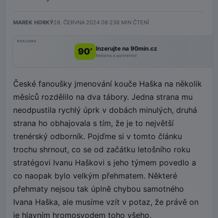
MAREK HORKÝ
28. ČERVNA 2024 08:23
6
MIN ČTENÍ
REKLAMA
Inzerujte na 90min.cz
90’
Reklama a partnerství
České fanoušky jmenování kouče Haška na několik
měsíců rozdělilo na dva tábory. Jedna strana mu
neodpustila rychlý úprk v dobách minulých, druhá
strana ho obhajovala s tím, že je to největší
trenérský odborník. Pojďme si v tomto článku
trochu shrnout, co se od začátku letošního roku
stratégovi Ivanu Haškovi s jeho týmem povedlo a
co naopak bylo velkým přehmatem. Některé
přehmaty nejsou tak úplně chybou samotného
Ivana Haška, ale musíme vzít v potaz, že právě on
je hlavním hromosvodem toho všeho.