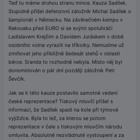
Teď tu máme druhou stranu mince. Kauza Sadílek.
Stupidně přišel defenzivní záložník Michal Sadílek o
šampionát v Německu. Na závěrečném kempu v
Rakousku před EURO si se svými spoluhráči
Ladislavem Krejčím a Davidem Juráskem v době
osobního volna vyrazili na tříkolky. Nemusíme už
zmiňovat jeho přibližně šedesát stehů v oblasti
bérce. Sranda to rozhodně nebyla. Místo něj byl
donominován o pár dní později záložník Petr
Ševčík.
Jak se k této kauze postavilo samotné vedení
české reprezentace? Tiskový mluvčí přišel s
informací, že Sadílek spadl na kole při týmové
vyjížďce. Byla to lež, za kterou se potom
reprezentace v čele s tiskovým mluvčím národu
omluvila. Absolutně nezvládnuté vystoupení a za