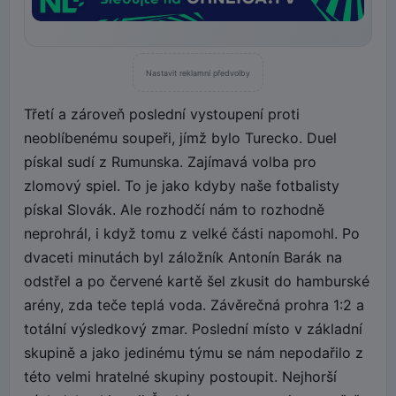
Nastavit reklamní předvolby
Třetí a zároveň poslední vystoupení proti
neoblíbenému soupeři, jímž bylo Turecko. Duel
pískal sudí z Rumunska. Zajímavá volba pro
zlomový spiel. To je jako kdyby naše fotbalisty
pískal Slovák. Ale rozhodčí nám to rozhodně
neprohrál, i když tomu z velké části napomohl. Po
dvaceti minutách byl záložník Antonín Barák na
odstřel a po červené kartě šel zkusit do hamburské
arény, zda teče teplá voda. Závěrečná prohra 1:2 a
totální výsledkový zmar. Poslední místo v základní
skupině a jako jedinému týmu se nám nepodařilo z
této velmi hratelné skupiny postoupit. Nejhorší