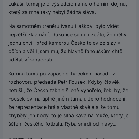
Lukáši, turnaj je o výsledcích a ne o herním dojmu,
který za mne taky nebyl žádná sláva.
Na samotném trenéru Ivanu Haškovi bylo vidět
největší zklamání. Dokonce se mi i zdálo, že měl v
jednu chvíli před kamerou České televize slzy v
očích a věřil jsem mu, že hlavně fanouškům chtěli
udělat více radosti.
Korunu tomu po zápase s Tureckem nasadil v
rozhovoru předseda Petr Fousek. Kdyby člověk
netušil, že Česko takhle šíleně vyhořelo, řekl by, že
Fousek byl na úplně jiném turnaji. Jeho hodnocení,
že reprezentace hrála vlastně skvěle a že tomu
chyběly jen body, to je silná káva na muže, který je
šéfem českého fotbalu. Ryba smrdí od hlavy...