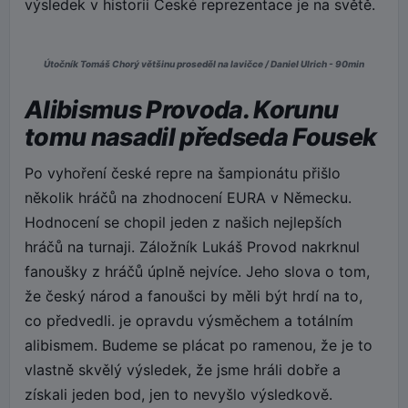
výsledek v historii České reprezentace je na světě.
Útočník Tomáš Chorý většinu proseděl na lavičce / Daniel Ulrich - 90min
Alibismus Provoda. Korunu
tomu nasadil předseda Fousek
Po vyhoření české repre na šampionátu přišlo
několik hráčů na zhodnocení EURA v Německu.
Hodnocení se chopil jeden z našich nejlepších
hráčů na turnaji. Záložník Lukáš Provod nakrknul
fanoušky z hráčů úplně nejvíce. Jeho slova o tom,
že český národ a fanoušci by měli být hrdí na to,
co předvedli. je opravdu výsměchem a totálním
alibismem. Budeme se plácat po ramenou, že je to
vlastně skvělý výsledek, že jsme hráli dobře a
získali jeden bod, jen to nevyšlo výsledkově.