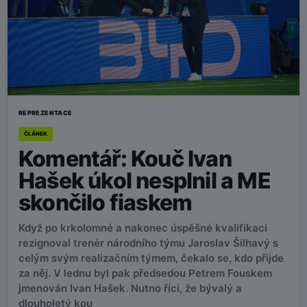
REPREZENTACE
ČLÁNEK
Komentář: Kouč Ivan
Hašek úkol nesplnil a ME
skončilo fiaskem
Když po krkolomné a nakonec úspěšné kvalifikaci
rezignoval trenér národního týmu Jaroslav Šilhavý s
celým svým realizačním týmem, čekalo se, kdo přijde
za něj. V lednu byl pak předsedou Petrem Fouskem
jmenován Ivan Hašek. Nutno říci, že bývalý a
dlouholetý kou