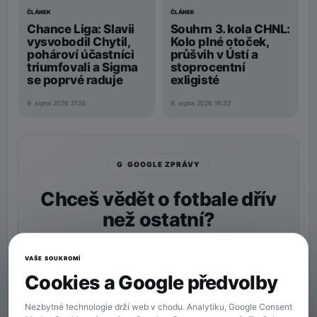
ČLÁNEK
ČLÁNEK
Souhrn 3. kola CHNL:
Chance Liga: Slavii
Kolo plné otoček,
vysvobodil Chytil,
průšvih v Ústí a
pohároví účastníci
stoprocentní
triumfovali a Sigma
exligisté
se poprvé raduje
9. srpna 2026 16:32
9. srpna 2026 21:55
G GOOGLE ZPRÁVY
Chceš vědět o fotbale dřív
než ostatní?
Nastav si
90min.cz
jako preferovaný zdroj a naše
zprávy uvidíš v Googlu častěji.
VAŠE SOUKROMÍ
Cookies a Google předvolby
★ Preferovaný zdroj
Více zpráv na Googlu
Nezbytné technologie drží web v chodu. Analytiku, Google Consent