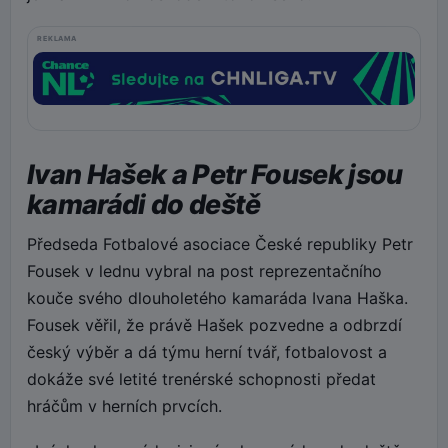
REKLAMA
Ivan Hašek a Petr Fousek jsou
kamarádi do deště
Předseda Fotbalové asociace České republiky Petr
Fousek v lednu vybral na post reprezentačního
kouče svého dlouholetého kamaráda Ivana Haška.
Fousek věřil, že právě Hašek pozvedne a odbrzdí
český výběr a dá týmu herní tvář, fotbalovost a
dokáže své letité trenérské schopnosti předat
hráčům v herních prvcích.