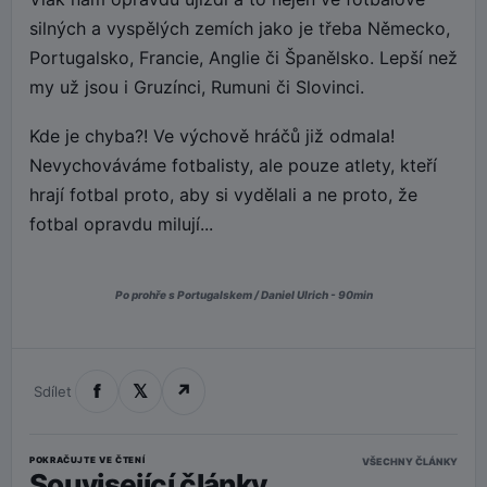
silných a vyspělých zemích jako je třeba Německo,
Portugalsko, Francie, Anglie či Španělsko. Lepší než
my už jsou i Gruzínci, Rumuni či Slovinci.
Kde je chyba?! Ve výchově hráčů již odmala!
Nevychováváme fotbalisty, ale pouze atlety, kteří
hrají fotbal proto, aby si vydělali a ne proto, že
fotbal opravdu milují...
Po prohře s Portugalskem / Daniel Ulrich - 90min
f
𝕏
↗
Sdílet
POKRAČUJTE VE ČTENÍ
VŠECHNY ČLÁNKY
Související články