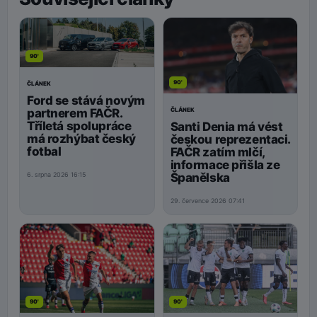
90'
90'
ČLÁNEK
Ford se stává novým
ČLÁNEK
partnerem FAČR.
Tříletá spolupráce
Santi Denia má vést
má rozhýbat český
českou reprezentaci.
fotbal
FAČR zatím mlčí,
informace přišla ze
Španělska
6. srpna 2026 16:15
29. července 2026 07:41
90'
90'