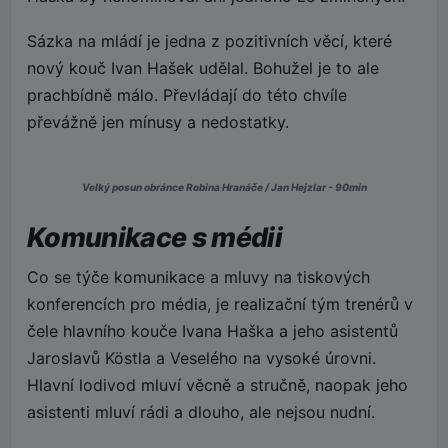
Sázka na mládí je jedna z pozitivních věcí, které
nový kouč Ivan Hašek udělal. Bohužel je to ale
prachbídně málo. Převládají do této chvíle
převážně jen mínusy a nedostatky.
Velký posun obránce Robina Hranáče / Jan Hejzlar - 90min
Komunikace s médii
Co se týče komunikace a mluvy na tiskových
konferencích pro média, je realizační tým trenérů v
čele hlavního kouče Ivana Haška a jeho asistentů
Jaroslavů Köstla a Veselého na vysoké úrovni.
Hlavní lodivod mluví věcně a stručně, naopak jeho
asistenti mluví rádi a dlouho, ale nejsou nudní.