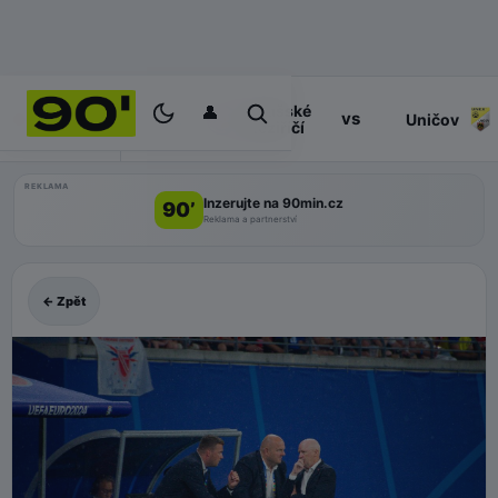
👤
Valašské
17:30
vs
PROGRAM
Uničov
Meziříčí
REKLAMA
Inzerujte na 90min.cz
90’
Reklama a partnerství
← Zpět