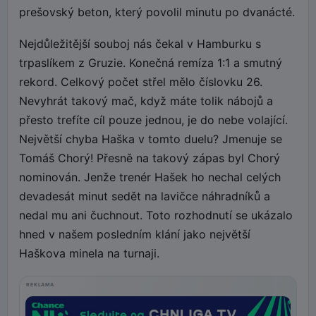
prešovský beton, který povolil minutu po dvanácté.
Nejdůležitější souboj nás čekal v Hamburku s
trpaslíkem z Gruzie. Konečná remíza 1:1 a smutný
rekord. Celkový počet střel mělo číslovku 26.
Nevyhrát takový mač, když máte tolik nábojů a
přesto trefíte cíl pouze jednou, je do nebe volající.
Největší chyba Haška v tomto duelu? Jmenuje se
Tomáš Chorý! Přesně na takový zápas byl Chorý
nominován. Jenže trenér Hašek ho nechal celých
devadesát minut sedět na lavičce náhradníků a
nedal mu ani čuchnout. Toto rozhodnutí se ukázalo
hned v našem posledním klání jako největší
Haškova minela na turnaji.
REKLAMA