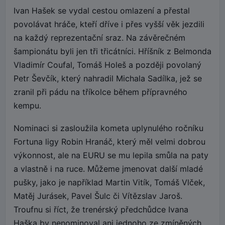
Ivan Hašek se vydal cestou omlazení a přestal
povolávat hráče, kteří dříve i přes vyšší věk jezdili
na každý reprezentační sraz. Na závěrečném
šampionátu byli jen tři třicátníci. Hříšník z Belmonda
Vladimír Coufal, Tomáš Holeš a později povolaný
Petr Ševčík, který nahradil Michala Sadílka, jež se
zranil při pádu na tříkolce během přípravného
kempu.
Nominaci si zasloužila kometa uplynulého ročníku
Fortuna ligy Robin Hranáč, který měl velmi dobrou
výkonnost, ale na EURU se mu lepila smůla na paty
a vlastně i na ruce. Můžeme jmenovat další mladé
pušky, jako je například Martin Vitík, Tomáš Vlček,
Matěj Jurásek, Pavel Šulc či Vítězslav Jaroš.
Troufnu si říct, že trenérský předchůdce Ivana
Haška by nenominoval ani jednoho ze zmíněných.