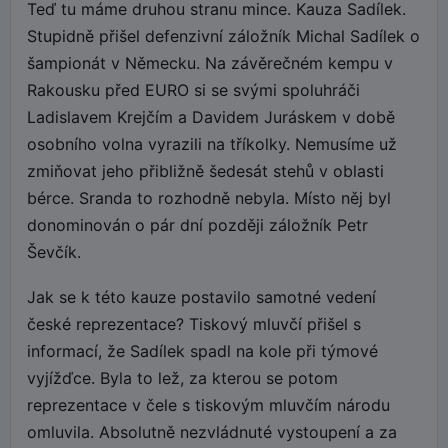
Teď tu máme druhou stranu mince. Kauza Sadílek.
Stupidně přišel defenzivní záložník Michal Sadílek o
šampionát v Německu. Na závěrečném kempu v
Rakousku před EURO si se svými spoluhráči
Ladislavem Krejčím a Davidem Juráskem v době
osobního volna vyrazili na tříkolky. Nemusíme už
zmiňovat jeho přibližně šedesát stehů v oblasti
bérce. Sranda to rozhodně nebyla. Místo něj byl
donominován o pár dní později záložník Petr
Ševčík.
Jak se k této kauze postavilo samotné vedení
české reprezentace? Tiskový mluvčí přišel s
informací, že Sadílek spadl na kole při týmové
vyjížďce. Byla to lež, za kterou se potom
reprezentace v čele s tiskovým mluvčím národu
omluvila. Absolutně nezvládnuté vystoupení a za