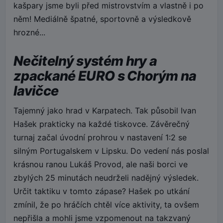
kašpary jsme byli před mistrovstvím a vlastně i po
něm! Mediálně špatné, sportovně a výsledkově
hrozné...
Nečitelný systém hry a
zpackané EURO s Chorým na
lavičce
Tajemný jako hrad v Karpatech. Tak působil Ivan
Hašek prakticky na každé tiskovce. Závěrečný
turnaj začal úvodní prohrou v nastavení 1:2 se
silným Portugalskem v Lipsku. Do vedení nás poslal
krásnou ranou Lukáš Provod, ale naši borci ve
zbylých 25 minutách neudrželi nadějný výsledek.
Určit taktiku v tomto zápase? Hašek po utkání
zmínil, že po hráčích chtěl více aktivity, ta ovšem
nepřišla a mohli jsme vzpomenout na takzvaný