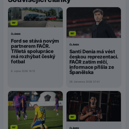
90'
90'
ČLÁNEK
Ford se stává novým
ČLÁNEK
partnerem FAČR.
Tříletá spolupráce
Santi Denia má vést
má rozhýbat český
českou reprezentaci.
fotbal
FAČR zatím mlčí,
informace přišla ze
Španělska
6. srpna 2026 16:15
29. července 2026 07:41
90'
90'
ČLÁNEK