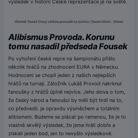
výsledek v historii České reprezentace je na světě.
Útočník Tomáš Chorý většinu proseděl na lavičce / Daniel Ulrich - 90min
Alibismus Provoda. Korunu
tomu nasadil předseda Fousek
Po vyhoření české repre na šampionátu přišlo
několik hráčů na zhodnocení EURA v Německu.
Hodnocení se chopil jeden z našich nejlepších
hráčů na turnaji. Záložník Lukáš Provod nakrknul
fanoušky z hráčů úplně nejvíce. Jeho slova o tom,
že český národ a fanoušci by měli být hrdí na to,
co předvedli. je opravdu výsměchem a totálním
alibismem. Budeme se plácat po ramenou, že je to
vlastně skvělý výsledek, že jsme hráli dobře a
získali jeden bod, jen to nevyšlo výsledkově.