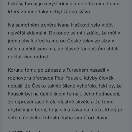
Lukáši, turnaj je o výsledcích a ne o herním dojmu,
který za mne taky nebyl žádná sláva.
Na samotném trenéru Ivanu Haškovi bylo vidět
největší zklamání. Dokonce se mi i zdálo, že měl v
jednu chvíli před kamerou České televize slzy v
očích a věřil jsem mu, že hlavně fanouškům chtěli
udělat více radosti.
Korunu tomu po zápase s Tureckem nasadil v
rozhovoru předseda Petr Fousek. Kdyby člověk
netušil, že Česko takhle šíleně vyhořelo, řekl by, že
Fousek byl na úplně jiném turnaji. Jeho hodnocení,
že reprezentace hrála vlastně skvěle a že tomu
chyběly jen body, to je silná káva na muže, který je
šéfem českého fotbalu. Ryba smrdí od hlavy...