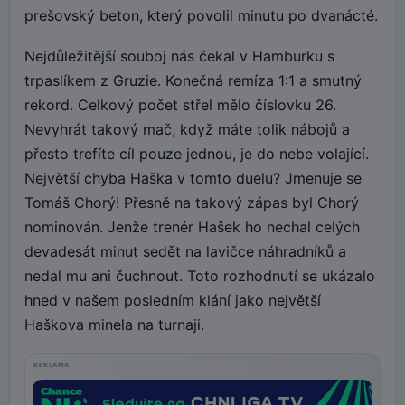
prešovský beton, který povolil minutu po dvanácté.
Nejdůležitější souboj nás čekal v Hamburku s
trpaslíkem z Gruzie. Konečná remíza 1:1 a smutný
rekord. Celkový počet střel mělo číslovku 26.
Nevyhrát takový mač, když máte tolik nábojů a
přesto trefíte cíl pouze jednou, je do nebe volající.
Největší chyba Haška v tomto duelu? Jmenuje se
Tomáš Chorý! Přesně na takový zápas byl Chorý
nominován. Jenže trenér Hašek ho nechal celých
devadesát minut sedět na lavičce náhradníků a
nedal mu ani čuchnout. Toto rozhodnutí se ukázalo
hned v našem posledním klání jako největší
Haškova minela na turnaji.
REKLAMA