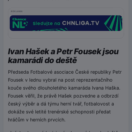
REKLAMA
Ivan Hašek a Petr Fousek jsou
kamarádi do deště
Předseda Fotbalové asociace České republiky Petr
Fousek v lednu vybral na post reprezentačního
kouče svého dlouholetého kamaráda Ivana Haška.
Fousek věřil, že právě Hašek pozvedne a odbrzdí
český výběr a dá týmu herní tvář, fotbalovost a
dokáže své letité trenérské schopnosti předat
hráčům v herních prvcích.