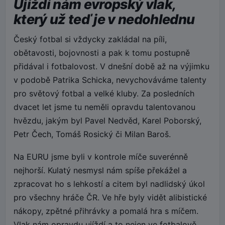
Ujíždí nám evropský vlak,
který už teď je v nedohlednu
Český fotbal si vždycky zakládal na píli,
obětavosti, bojovnosti a pak k tomu postupně
přidával i fotbalovost. V dnešní době až na výjimku
v podobě Patrika Schicka, nevychováváme talenty
pro světový fotbal a velké kluby. Za posledních
dvacet let jsme tu neměli opravdu talentovanou
hvězdu, jakým byl Pavel Nedvěd, Karel Poborský,
Petr Čech, Tomáš Rosický či Milan Baroš.
Na EURU jsme byli v kontrole míče suverénně
nejhorší. Kulatý nesmysl nám spíše překážel a
zpracovat ho s lehkostí a citem byl nadlidský úkol
pro všechny hráče ČR. Ve hře byly vidět alibistické
nákopy, zpětné přihrávky a pomalá hra s míčem.
Vlak nám opravdu ujíždí a to nejen ve fotbalově