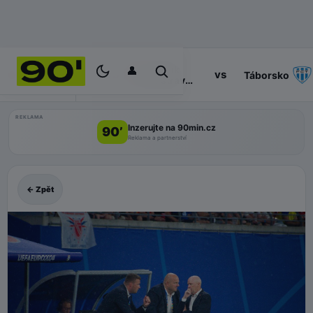
👤
Baník
14:30
vs
PROGRAM
Táborsko
Ostrava
II
REKLAMA
Inzerujte na 90min.cz
90’
Reklama a partnerství
← Zpět