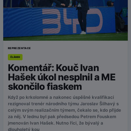
REPREZENTACE
ČLÁNEK
Komentář: Kouč Ivan
Hašek úkol nesplnil a ME
skončilo fiaskem
Když po krkolomné a nakonec úspěšné kvalifikaci
rezignoval trenér národního týmu Jaroslav Šilhavý s
celým svým realizačním týmem, čekalo se, kdo přijde
za něj. V lednu byl pak předsedou Petrem Fouskem
jmenován Ivan Hašek. Nutno říci, že bývalý a
dlouholetý kou