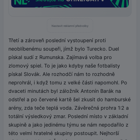
Nastavit reklamní předvolby
Třetí a zároveň poslední vystoupení proti
neoblíbenému soupeři, jímž bylo Turecko. Duel
pískal sudí z Rumunska. Zajímavá volba pro
zlomový spiel. To je jako kdyby naše fotbalisty
pískal Slovák. Ale rozhodčí nám to rozhodně
neprohrál, i když tomu z velké části napomohl. Po
dvaceti minutách byl záložník Antonín Barák na
odstřel a po červené kartě šel zkusit do hamburské
arény, zda teče teplá voda. Závěrečná prohra 1:2 a
totální výsledkový zmar. Poslední místo v základní
skupině a jako jedinému týmu se nám nepodařilo z
této velmi hratelné skupiny postoupit. Nejhorší