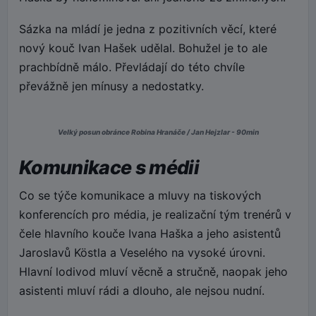
Sázka na mládí je jedna z pozitivních věcí, které
nový kouč Ivan Hašek udělal. Bohužel je to ale
prachbídně málo. Převládají do této chvíle
převážně jen mínusy a nedostatky.
Velký posun obránce Robina Hranáče / Jan Hejzlar - 90min
Komunikace s médii
Co se týče komunikace a mluvy na tiskových
konferencích pro média, je realizační tým trenérů v
čele hlavního kouče Ivana Haška a jeho asistentů
Jaroslavů Köstla a Veselého na vysoké úrovni.
Hlavní lodivod mluví věcně a stručně, naopak jeho
asistenti mluví rádi a dlouho, ale nejsou nudní.