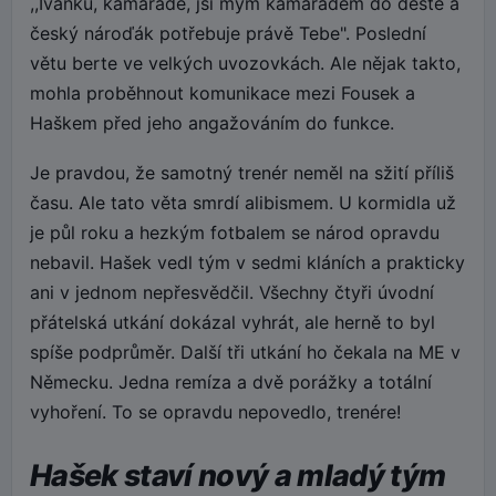
,,Ivánku, kamaráde, jsi mým kamarádem do deště a
český nároďák potřebuje právě Tebe". Poslední
větu berte ve velkých uvozovkách. Ale nějak takto,
mohla proběhnout komunikace mezi Fousek a
Haškem před jeho angažováním do funkce.
Je pravdou, že samotný trenér neměl na sžití příliš
času. Ale tato věta smrdí alibismem. U kormidla už
je půl roku a hezkým fotbalem se národ opravdu
nebavil. Hašek vedl tým v sedmi kláních a prakticky
ani v jednom nepřesvědčil. Všechny čtyři úvodní
přátelská utkání dokázal vyhrát, ale herně to byl
spíše podprůměr. Další tři utkání ho čekala na ME v
Německu. Jedna remíza a dvě porážky a totální
vyhoření. To se opravdu nepovedlo, trenére!
Hašek staví nový a mladý tým