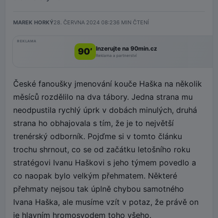
MAREK HORKÝ
28. ČERVNA 2024 08:23
6
MIN ČTENÍ
REKLAMA
Inzerujte na 90min.cz
90’
Reklama a partnerství
České fanoušky jmenování kouče Haška na několik
měsíců rozdělilo na dva tábory. Jedna strana mu
neodpustila rychlý úprk v dobách minulých, druhá
strana ho obhajovala s tím, že je to největší
trenérský odborník. Pojďme si v tomto článku
trochu shrnout, co se od začátku letošního roku
stratégovi Ivanu Haškovi s jeho týmem povedlo a
co naopak bylo velkým přehmatem. Některé
přehmaty nejsou tak úplně chybou samotného
Ivana Haška, ale musíme vzít v potaz, že právě on
je hlavním hromosvodem toho všeho.