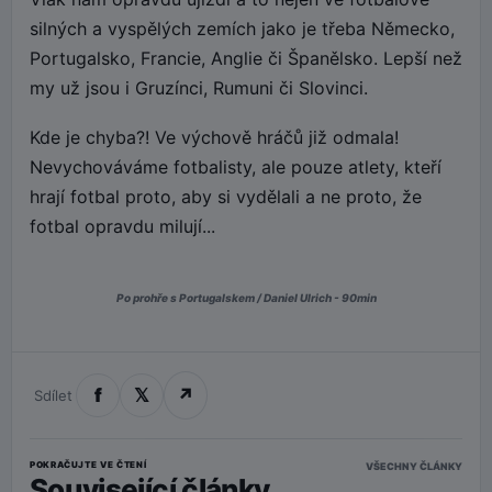
silných a vyspělých zemích jako je třeba Německo,
Portugalsko, Francie, Anglie či Španělsko. Lepší než
my už jsou i Gruzínci, Rumuni či Slovinci.
Kde je chyba?! Ve výchově hráčů již odmala!
Nevychováváme fotbalisty, ale pouze atlety, kteří
hrají fotbal proto, aby si vydělali a ne proto, že
fotbal opravdu milují...
Po prohře s Portugalskem / Daniel Ulrich - 90min
f
𝕏
↗
Sdílet
POKRAČUJTE VE ČTENÍ
VŠECHNY ČLÁNKY
Související články