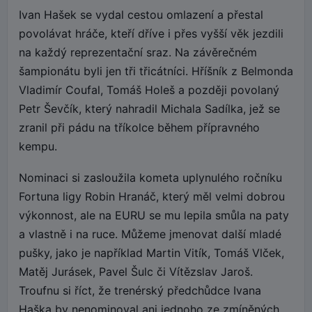
Ivan Hašek se vydal cestou omlazení a přestal
povolávat hráče, kteří dříve i přes vyšší věk jezdili
na každý reprezentační sraz. Na závěrečném
šampionátu byli jen tři třicátníci. Hříšník z Belmonda
Vladimír Coufal, Tomáš Holeš a později povolaný
Petr Ševčík, který nahradil Michala Sadílka, jež se
zranil při pádu na tříkolce během přípravného
kempu.
Nominaci si zasloužila kometa uplynulého ročníku
Fortuna ligy Robin Hranáč, který měl velmi dobrou
výkonnost, ale na EURU se mu lepila smůla na paty
a vlastně i na ruce. Můžeme jmenovat další mladé
pušky, jako je například Martin Vitík, Tomáš Vlček,
Matěj Jurásek, Pavel Šulc či Vítězslav Jaroš.
Troufnu si říct, že trenérský předchůdce Ivana
Haška by nenominoval ani jednoho ze zmíněných.