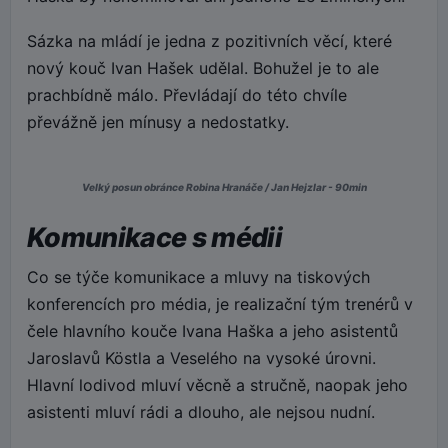
Sázka na mládí je jedna z pozitivních věcí, které
nový kouč Ivan Hašek udělal. Bohužel je to ale
prachbídně málo. Převládají do této chvíle
převážně jen mínusy a nedostatky.
Velký posun obránce Robina Hranáče / Jan Hejzlar - 90min
Komunikace s médii
Co se týče komunikace a mluvy na tiskových
konferencích pro média, je realizační tým trenérů v
čele hlavního kouče Ivana Haška a jeho asistentů
Jaroslavů Köstla a Veselého na vysoké úrovni.
Hlavní lodivod mluví věcně a stručně, naopak jeho
asistenti mluví rádi a dlouho, ale nejsou nudní.