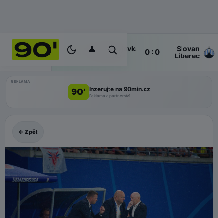
👤
Zbrojovka
Slovan
Poločas
0 : 0
ŽIVĚ
Brno
Liberec
REKLAMA
Inzerujte na 90min.cz
90’
Reklama a partnerství
← Zpět