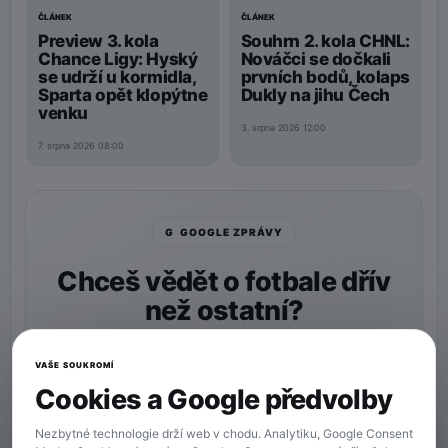
ČLÁNEK
ČLÁNEK
Preview 3. kola
Souhrn 2. kola CHNL:
Chance Ligy: Hyský
Nováčci se dočkali
se udrží u kormidla,
prvních bodů, kolaps
Sparta opět klopýtne
Dukly na jihu Čech
venku
3. srpna 2026 12:00
7. srpna 2026 08:00
G GOOGLE ZPRÁVY
Chceš vědět o fotbale dřív
než ostatní?
Nastav si
90min.cz
jako preferovaný zdroj a naše
zprávy uvidíš v Googlu častěji.
VAŠE SOUKROMÍ
Cookies a Google předvolby
★ Preferovaný zdroj
Více zpráv na Googlu
Nezbytné technologie drží web v chodu. Analytiku, Google Consent