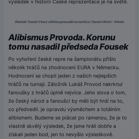
výsledek v historii České reprezentace je na světě.
Útočník Tomáš Chorý většinu proseděl na lavičce / Daniel Ulrich - 90min
Alibismus Provoda. Korunu
tomu nasadil předseda Fousek
Po vyhoření české repre na šampionátu přišlo
několik hráčů na zhodnocení EURA v Německu.
Hodnocení se chopil jeden z našich nejlepších
hráčů na turnaji. Záložník Lukáš Provod nakrknul
fanoušky z hráčů úplně nejvíce. Jeho slova o tom,
že český národ a fanoušci by měli být hrdí na to,
co předvedli. je opravdu výsměchem a totálním
alibismem. Budeme se plácat po ramenou, že je to
vlastně skvělý výsledek, že jsme hráli dobře a
získali jeden bod, jen to nevyšlo výsledkově.