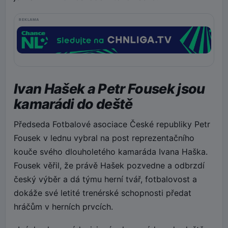
REKLAMA
Ivan Hašek a Petr Fousek jsou
kamarádi do deště
Předseda Fotbalové asociace České republiky Petr
Fousek v lednu vybral na post reprezentačního
kouče svého dlouholetého kamaráda Ivana Haška.
Fousek věřil, že právě Hašek pozvedne a odbrzdí
český výběr a dá týmu herní tvář, fotbalovost a
dokáže své letité trenérské schopnosti předat
hráčům v herních prvcích.