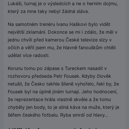
Lukáši, turnaj je o výsledcích a ne o herním dojmu,
který za mne taky nebyl žádná sláva.
Na samotném trenéru Ivanu Haškovi bylo vidět
největší zklamání. Dokonce se mi i zdálo, že měl v
jednu chvíli před kamerou České televize slzy v
očích a věřil jsem mu, že hlavně fanouškům chtěli
udělat více radosti.
Korunu tomu po zápase s Tureckem nasadil v
rozhovoru předseda Petr Fousek. Kdyby člověk
netušil, že Česko takhle šíleně vyhořelo, řekl by, že
Fousek byl na úplně jiném turnaji. Jeho hodnocení,
že reprezentace hrála vlastně skvěle a že tomu
chyběly jen body, to je silná káva na muže, který je
šéfem českého fotbalu. Ryba smrdí od hlavy...