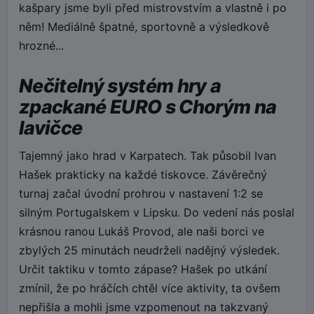
kašpary jsme byli před mistrovstvím a vlastně i po
něm! Mediálně špatné, sportovně a výsledkově
hrozné...
Nečitelný systém hry a
zpackané EURO s Chorým na
lavičce
Tajemný jako hrad v Karpatech. Tak působil Ivan
Hašek prakticky na každé tiskovce. Závěrečný
turnaj začal úvodní prohrou v nastavení 1:2 se
silným Portugalskem v Lipsku. Do vedení nás poslal
krásnou ranou Lukáš Provod, ale naši borci ve
zbylých 25 minutách neudrželi nadějný výsledek.
Určit taktiku v tomto zápase? Hašek po utkání
zmínil, že po hráčích chtěl více aktivity, ta ovšem
nepřišla a mohli jsme vzpomenout na takzvaný