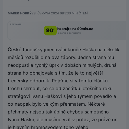
MAREK HORKÝ
28. ČERVNA 2024 08:23
6
MIN ČTENÍ
REKLAMA
Inzerujte na 90min.cz
90’
Reklama a partnerství
České fanoušky jmenování kouče Haška na několik
měsíců rozdělilo na dva tábory. Jedna strana mu
neodpustila rychlý úprk v dobách minulých, druhá
strana ho obhajovala s tím, že je to největší
trenérský odborník. Pojďme si v tomto článku
trochu shrnout, co se od začátku letošního roku
stratégovi Ivanu Haškovi s jeho týmem povedlo a
co naopak bylo velkým přehmatem. Některé
přehmaty nejsou tak úplně chybou samotného
Ivana Haška, ale musíme vzít v potaz, že právě on
je hlavním hromosvodem toho všeho.