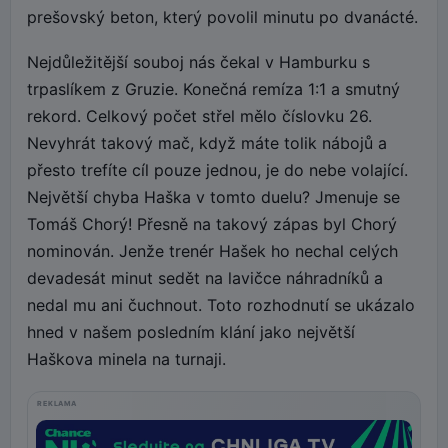
prešovský beton, který povolil minutu po dvanácté.
Nejdůležitější souboj nás čekal v Hamburku s
trpaslíkem z Gruzie. Konečná remíza 1:1 a smutný
rekord. Celkový počet střel mělo číslovku 26.
Nevyhrát takový mač, když máte tolik nábojů a
přesto trefíte cíl pouze jednou, je do nebe volající.
Největší chyba Haška v tomto duelu? Jmenuje se
Tomáš Chorý! Přesně na takový zápas byl Chorý
nominován. Jenže trenér Hašek ho nechal celých
devadesát minut sedět na lavičce náhradníků a
nedal mu ani čuchnout. Toto rozhodnutí se ukázalo
hned v našem posledním klání jako největší
Haškova minela na turnaji.
REKLAMA