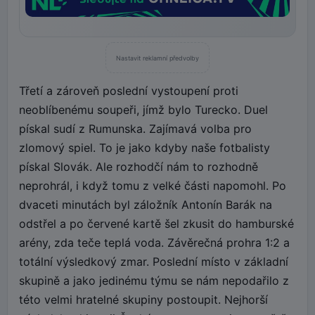
Nastavit reklamní předvolby
Třetí a zároveň poslední vystoupení proti
neoblíbenému soupeři, jímž bylo Turecko. Duel
pískal sudí z Rumunska. Zajímavá volba pro
zlomový spiel. To je jako kdyby naše fotbalisty
pískal Slovák. Ale rozhodčí nám to rozhodně
neprohrál, i když tomu z velké části napomohl. Po
dvaceti minutách byl záložník Antonín Barák na
odstřel a po červené kartě šel zkusit do hamburské
arény, zda teče teplá voda. Závěrečná prohra 1:2 a
totální výsledkový zmar. Poslední místo v základní
skupině a jako jedinému týmu se nám nepodařilo z
této velmi hratelné skupiny postoupit. Nejhorší