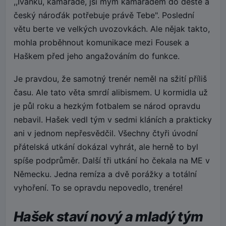
,,Ivánku, kamaráde, jsi mým kamarádem do deště a
český nároďák potřebuje právě Tebe". Poslední
větu berte ve velkých uvozovkách. Ale nějak takto,
mohla proběhnout komunikace mezi Fousek a
Haškem před jeho angažováním do funkce.
Je pravdou, že samotný trenér neměl na sžití příliš
času. Ale tato věta smrdí alibismem. U kormidla už
je půl roku a hezkým fotbalem se národ opravdu
nebavil. Hašek vedl tým v sedmi kláních a prakticky
ani v jednom nepřesvědčil. Všechny čtyři úvodní
přátelská utkání dokázal vyhrát, ale herně to byl
spíše podprůměr. Další tři utkání ho čekala na ME v
Německu. Jedna remíza a dvě porážky a totální
vyhoření. To se opravdu nepovedlo, trenére!
Hašek staví nový a mladý tým