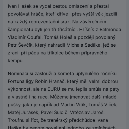
Ivan Hašek se vydal cestou omlazení a přestal
povolávat hráče, kteří dříve i přes vyšší věk jezdili
na každý reprezentační sraz. Na závěrečném
šampionátu byli jen tři třicátníci. Hříšník z Belmonda
Vladimír Coufal, Tomáš Holeš a později povolaný
Petr Ševčík, který nahradil Michala Sadílka, jež se
zranil při pádu na tříkolce během přípravného
kempu.
Nominaci si zasloužila kometa uplynulého ročníku
Fortuna ligy Robin Hranáč, který měl velmi dobrou
výkonnost, ale na EURU se mu lepila smůla na paty
a vlastně i na ruce. Můžeme jmenovat další mladé
pušky, jako je například Martin Vitík, Tomáš Vlček,
Matěj Jurásek, Pavel Šulc či Vítězslav Jaroš.
Troufnu si říct, že trenérský předchůdce Ivana
Haška by nenominoval ani jednoho ze zmíněných.