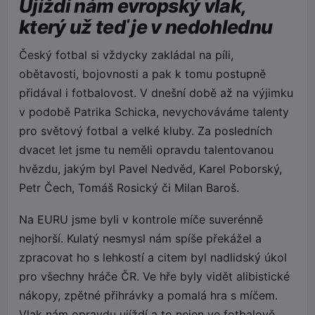
Ujíždí nám evropský vlak,
který už teď je v nedohlednu
Český fotbal si vždycky zakládal na píli,
obětavosti, bojovnosti a pak k tomu postupně
přidával i fotbalovost. V dnešní době až na výjimku
v podobě Patrika Schicka, nevychováváme talenty
pro světový fotbal a velké kluby. Za posledních
dvacet let jsme tu neměli opravdu talentovanou
hvězdu, jakým byl Pavel Nedvěd, Karel Poborský,
Petr Čech, Tomáš Rosický či Milan Baroš.
Na EURU jsme byli v kontrole míče suverénně
nejhorší. Kulatý nesmysl nám spíše překážel a
zpracovat ho s lehkostí a citem byl nadlidský úkol
pro všechny hráče ČR. Ve hře byly vidět alibistické
nákopy, zpětné přihrávky a pomalá hra s míčem.
Vlak nám opravdu ujíždí a to nejen ve fotbalově