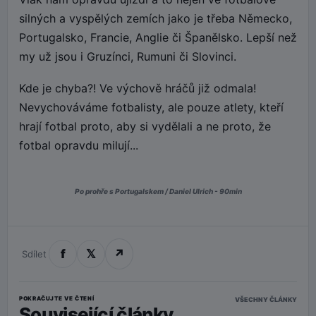
silných a vyspělých zemích jako je třeba Německo,
Portugalsko, Francie, Anglie či Španělsko. Lepší než
my už jsou i Gruzínci, Rumuni či Slovinci.
Kde je chyba?! Ve výchově hráčů již odmala!
Nevychováváme fotbalisty, ale pouze atlety, kteří
hrají fotbal proto, aby si vydělali a ne proto, že
fotbal opravdu milují...
Po prohře s Portugalskem / Daniel Ulrich - 90min
f
𝕏
↗
Sdílet
POKRAČUJTE VE ČTENÍ
VŠECHNY ČLÁNKY
Související články