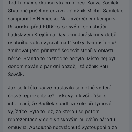
Teď tu máme druhou stranu mince. Kauza Sadílek.
Stupidně přišel defenzivní záložník Michal Sadílek o
šampionát v Německu. Na závěrečném kempu v
Rakousku před EURO si se svými spoluhráči
Ladislavem Krejčím a Davidem Juráskem v době
osobního volna vyrazili na tříkolky. Nemusíme už
zmiňovat jeho přibližně šedesát stehů v oblasti
bérce. Sranda to rozhodně nebyla. Místo něj byl
donominován o pár dní později záložník Petr
Ševčík.
Jak se k této kauze postavilo samotné vedení
české reprezentace? Tiskový mluvčí přišel s
informací, že Sadílek spadl na kole při týmové
vyjížďce. Byla to lež, za kterou se potom
reprezentace v čele s tiskovým mluvčím národu
omluvila. Absolutně nezvládnuté vystoupení a za