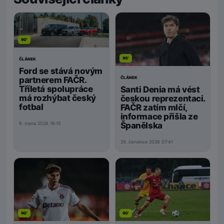
90'
90'
ČLÁNEK
Ford se stává novým
ČLÁNEK
partnerem FAČR.
Tříletá spolupráce
Santi Denia má vést
má rozhýbat český
českou reprezentaci.
fotbal
FAČR zatím mlčí,
informace přišla ze
Španělska
6. srpna 2026 16:15
29. července 2026 07:41
90'
90'