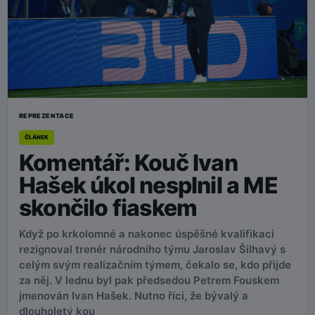
REPREZENTACE
ČLÁNEK
Komentář: Kouč Ivan
Hašek úkol nesplnil a ME
skončilo fiaskem
Když po krkolomné a nakonec úspěšné kvalifikaci
rezignoval trenér národního týmu Jaroslav Šilhavý s
celým svým realizačním týmem, čekalo se, kdo přijde
za něj. V lednu byl pak předsedou Petrem Fouskem
jmenován Ivan Hašek. Nutno říci, že bývalý a
dlouholetý kou