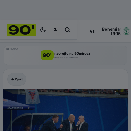
👤
Bohemians
17:00
vs
PROGRAM
Zlin
1905
REKLAMA
Inzerujte na 90min.cz
90’
Reklama a partnerství
← Zpět