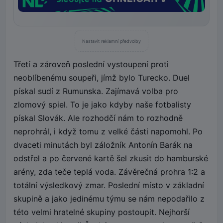
Nastavit reklamní předvolby
Třetí a zároveň poslední vystoupení proti
neoblíbenému soupeři, jímž bylo Turecko. Duel
pískal sudí z Rumunska. Zajímavá volba pro
zlomový spiel. To je jako kdyby naše fotbalisty
pískal Slovák. Ale rozhodčí nám to rozhodně
neprohrál, i když tomu z velké části napomohl. Po
dvaceti minutách byl záložník Antonín Barák na
odstřel a po červené kartě šel zkusit do hamburské
arény, zda teče teplá voda. Závěrečná prohra 1:2 a
totální výsledkový zmar. Poslední místo v základní
skupině a jako jedinému týmu se nám nepodařilo z
této velmi hratelné skupiny postoupit. Nejhorší