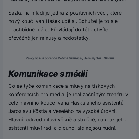
Sázka na mládí je jedna z pozitivních věcí, které
nový kouč Ivan Hašek udělal. Bohužel je to ale
prachbídně málo. Převládají do této chvíle
převážně jen mínusy a nedostatky.
Velký posun obránce Robina Hranáče / Jan Hejzlar - 90min
Komunikace s médii
Co se týče komunikace a mluvy na tiskových
konferencích pro média, je realizační tým trenérů v
čele hlavního kouče Ivana Haška a jeho asistentů
Jaroslavů Köstla a Veselého na vysoké úrovni.
Hlavní lodivod mluví věcně a stručně, naopak jeho
asistenti mluví rádi a dlouho, ale nejsou nudní.