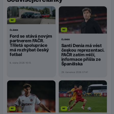
90'
90'
ČLÁNEK
Ford se stává novým
ČLÁNEK
partnerem FAČR.
Tříletá spolupráce
Santi Denia má vést
má rozhýbat český
českou reprezentaci.
fotbal
FAČR zatím mlčí,
informace přišla ze
Španělska
6. srpna 2026 16:15
29. července 2026 07:41
90'
90'