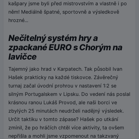
kašpary jsme byli před mistrovstvím a vlastně i po
něm! Mediálně špatné, sportovně a výsledkově
hrozné...
Nečitelný systém hry a
zpackané EURO s Chorým na
lavičce
Tajemný jako hrad v Karpatech. Tak působil Ivan
Hašek prakticky na každé tiskovce. Závěrečný
turnaj začal úvodní prohrou v nastavení 1:2 se
silným Portugalskem v Lipsku. Do vedení nás poslal
krásnou ranou Lukáš Provod, ale naši borci ve
zbylých 25 minutách neudrželi nadějný výsledek.
Určit taktiku v tomto zápase? Hašek po utkání
zmínil, že po hráčích chtěl více aktivity, ta ovšem
nepřišla a mohli jsme vzpomenout na takzvaný