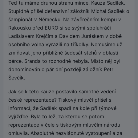
Teď tu máme druhou stranu mince. Kauza Sadílek.
Stupidně přišel defenzivní záložník Michal Sadílek o
šampionát v Německu. Na závěrečném kempu v
Rakousku před EURO si se svými spoluhráči
Ladislavem Krejčím a Davidem Juráskem v době
osobního volna vyrazili na tříkolky. Nemusíme už
zmiňovat jeho přibližně šedesát stehů v oblasti
bérce. Sranda to rozhodně nebyla. Místo něj byl
donominován o pár dní později záložník Petr
Ševčík.
Jak se k této kauze postavilo samotné vedení
české reprezentace? Tiskový mluvčí přišel s
informací, že Sadílek spadl na kole při týmové
vyjížďce. Byla to lež, za kterou se potom
reprezentace v čele s tiskovým mluvčím národu
omluvila. Absolutně nezvládnuté vystoupení a za