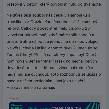
prešovský beton, který povolil minutu po dvanácté.
Nejdůležitější souboj nás čekal v Hamburku s
trpaslíkem z Gruzie. Konečná remíza 1:1 a smutný
rekord. Celkový počet střel mělo číslovku 26.
Nevyhrát takový mač, když máte tolik nábojů a
přesto trefíte cíl pouze jednou, je do nebe volající.
Největší chyba Haška v tomto duelu? Jmenuje se
Tomáš Chorý! Přesně na takový zápas byl Chorý
nominován. Jenže trenér Hašek ho nechal celých
devadesát minut sedět na lavičce náhradníků a
nedal mu ani čuchnout. Toto rozhodnutí se ukázalo
hned v našem posledním klání jako největší
Haškova minela na turnaji.
REKLAMA