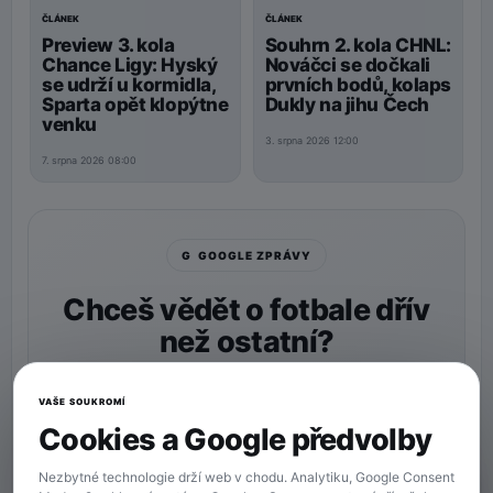
ČLÁNEK
ČLÁNEK
Preview 3. kola
Souhrn 2. kola CHNL:
Chance Ligy: Hyský
Nováčci se dočkali
se udrží u kormidla,
prvních bodů, kolaps
Sparta opět klopýtne
Dukly na jihu Čech
venku
3. srpna 2026 12:00
7. srpna 2026 08:00
G GOOGLE ZPRÁVY
Chceš vědět o fotbale dřív
než ostatní?
Nastav si
90min.cz
jako preferovaný zdroj a naše
zprávy uvidíš v Googlu častěji.
VAŠE SOUKROMÍ
Cookies a Google předvolby
★ Preferovaný zdroj
Více zpráv na Googlu
Nezbytné technologie drží web v chodu. Analytiku, Google Consent