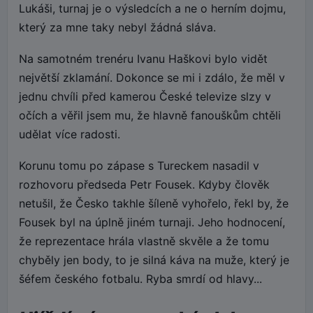
Lukáši, turnaj je o výsledcích a ne o herním dojmu,
který za mne taky nebyl žádná sláva.
Na samotném trenéru Ivanu Haškovi bylo vidět
největší zklamání. Dokonce se mi i zdálo, že měl v
jednu chvíli před kamerou České televize slzy v
očích a věřil jsem mu, že hlavně fanouškům chtěli
udělat více radosti.
Korunu tomu po zápase s Tureckem nasadil v
rozhovoru předseda Petr Fousek. Kdyby člověk
netušil, že Česko takhle šíleně vyhořelo, řekl by, že
Fousek byl na úplně jiném turnaji. Jeho hodnocení,
že reprezentace hrála vlastně skvěle a že tomu
chyběly jen body, to je silná káva na muže, který je
šéfem českého fotbalu. Ryba smrdí od hlavy...