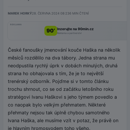
MAREK HORKÝ
28. ČERVNA 2024 08:23
6
MIN ČTENÍ
REKLAMA
Inzerujte na 90min.cz
90’
Reklama a partnerství
České fanoušky jmenování kouče Haška na několik
měsíců rozdělilo na dva tábory. Jedna strana mu
neodpustila rychlý úprk v dobách minulých, druhá
strana ho obhajovala s tím, že je to největší
trenérský odborník. Pojďme si v tomto článku
trochu shrnout, co se od začátku letošního roku
stratégovi Ivanu Haškovi s jeho týmem povedlo a
co naopak bylo velkým přehmatem. Některé
přehmaty nejsou tak úplně chybou samotného
Ivana Haška, ale musíme vzít v potaz, že právě on
je hlavním hromosvodem toho všeho.