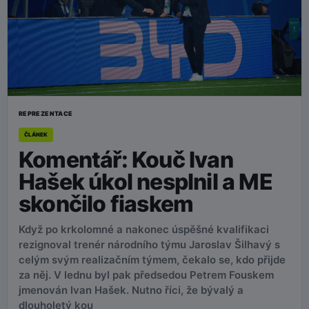
REPREZENTACE
ČLÁNEK
Komentář: Kouč Ivan
Hašek úkol nesplnil a ME
skončilo fiaskem
Když po krkolomné a nakonec úspěšné kvalifikaci
rezignoval trenér národního týmu Jaroslav Šilhavý s
celým svým realizačním týmem, čekalo se, kdo přijde
za něj. V lednu byl pak předsedou Petrem Fouskem
jmenován Ivan Hašek. Nutno říci, že bývalý a
dlouholetý kou