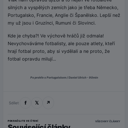
silných a vyspělých zemích jako je třeba Německo,
Portugalsko, Francie, Anglie či Španělsko. Lepší než
my už jsou i Gruzínci, Rumuni či Slovinci.
Kde je chyba?! Ve výchově hráčů již odmala!
Nevychováváme fotbalisty, ale pouze atlety, kteří
hrají fotbal proto, aby si vydělali a ne proto, že
fotbal opravdu milují...
Po prohře s Portugalskem / Daniel Ulrich - 90min
f
𝕏
↗
Sdílet
POKRAČUJTE VE ČTENÍ
VŠECHNY ČLÁNKY
Související články