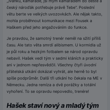
,,Ivánku, kamaráde, jsi mým kamarádem do deště a
český nároďák potřebuje právě Tebe". Poslední
větu berte ve velkých uvozovkách. Ale nějak takto,
mohla proběhnout komunikace mezi Fousek a
Haškem před jeho angažováním do funkce.
Je pravdou, že samotný trenér neměl na sžití příliš
času. Ale tato věta smrdí alibismem. U kormidla už
je půl roku a hezkým fotbalem se národ opravdu
nebavil. Hašek vedl tým v sedmi kláních a prakticky
ani v jednom nepřesvědčil. Všechny čtyři úvodní
přátelská utkání dokázal vyhrát, ale herně to byl
spíše podprůměr. Další tři utkání ho čekala na ME v
Německu. Jedna remíza a dvě porážky a totální
vyhoření. To se opravdu nepovedlo, trenére!
Hašek staví nový a mladý tým