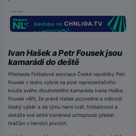
REKLAMA
Ivan Hašek a Petr Fousek jsou
kamarádi do deště
Předseda Fotbalové asociace České republiky Petr
Fousek v lednu vybral na post reprezentačního
kouče svého dlouholetého kamaráda Ivana Haška.
Fousek věřil, že právě Hašek pozvedne a odbrzdí
český výběr a dá týmu herní tvář, fotbalovost a
dokáže své letité trenérské schopnosti předat
hráčům v herních prvcích.