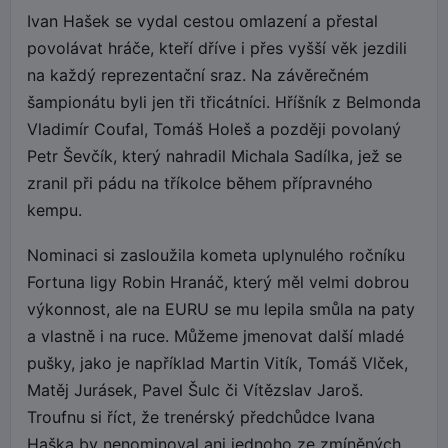
Ivan Hašek se vydal cestou omlazení a přestal
povolávat hráče, kteří dříve i přes vyšší věk jezdili
na každý reprezentační sraz. Na závěrečném
šampionátu byli jen tři třicátníci. Hříšník z Belmonda
Vladimír Coufal, Tomáš Holeš a později povolaný
Petr Ševčík, který nahradil Michala Sadílka, jež se
zranil při pádu na tříkolce během přípravného
kempu.
Nominaci si zasloužila kometa uplynulého ročníku
Fortuna ligy Robin Hranáč, který měl velmi dobrou
výkonnost, ale na EURU se mu lepila smůla na paty
a vlastně i na ruce. Můžeme jmenovat další mladé
pušky, jako je například Martin Vitík, Tomáš Vlček,
Matěj Jurásek, Pavel Šulc či Vítězslav Jaroš.
Troufnu si říct, že trenérský předchůdce Ivana
Haška by nenominoval ani jednoho ze zmíněných.