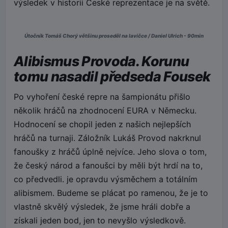
výsledek v historii České reprezentace je na světě.
Útočník Tomáš Chorý většinu proseděl na lavičce / Daniel Ulrich - 90min
Alibismus Provoda. Korunu
tomu nasadil předseda Fousek
Po vyhoření české repre na šampionátu přišlo
několik hráčů na zhodnocení EURA v Německu.
Hodnocení se chopil jeden z našich nejlepších
hráčů na turnaji. Záložník Lukáš Provod nakrknul
fanoušky z hráčů úplně nejvíce. Jeho slova o tom,
že český národ a fanoušci by měli být hrdí na to,
co předvedli. je opravdu výsměchem a totálním
alibismem. Budeme se plácat po ramenou, že je to
vlastně skvělý výsledek, že jsme hráli dobře a
získali jeden bod, jen to nevyšlo výsledkově.