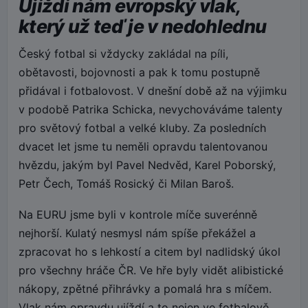
Ujíždí nám evropský vlak,
který už teď je v nedohlednu
Český fotbal si vždycky zakládal na píli,
obětavosti, bojovnosti a pak k tomu postupně
přidával i fotbalovost. V dnešní době až na výjimku
v podobě Patrika Schicka, nevychováváme talenty
pro světový fotbal a velké kluby. Za posledních
dvacet let jsme tu neměli opravdu talentovanou
hvězdu, jakým byl Pavel Nedvěd, Karel Poborský,
Petr Čech, Tomáš Rosický či Milan Baroš.
Na EURU jsme byli v kontrole míče suverénně
nejhorší. Kulatý nesmysl nám spíše překážel a
zpracovat ho s lehkostí a citem byl nadlidský úkol
pro všechny hráče ČR. Ve hře byly vidět alibistické
nákopy, zpětné přihrávky a pomalá hra s míčem.
Vlak nám opravdu ujíždí a to nejen ve fotbalově