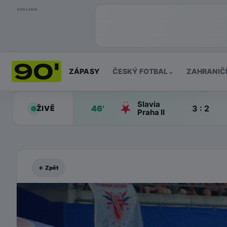
REKLAMA
ZÁPASY
ČESKÝ FOTBAL
ZAHRANIČ
⌄
Slavia
46'
3 : 2
ŽIVĚ
Praha II
← Zpět