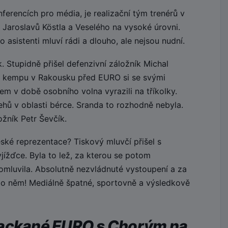
erencích pro média, je realizační tým trenérů v
 Jaroslavů Köstla a Veselého na vysoké úrovni.
 asistenti mluví rádi a dlouho, ale nejsou nudní.
 Stupidně přišel defenzivní záložník Michal
 kempu v Rakousku před EURO si se svými
m v době osobního volna vyrazili na tříkolky.
hů v oblasti bérce. Sranda to rozhodně nebyla.
žník Petr Ševčík.
ské reprezentace? Tiskový mluvčí přišel s
yjížďce. Byla to lež, za kterou se potom
omluvila. Absolutně nezvládnuté vystoupení a za
 po něm! Mediálně špatné, sportovně a výsledkově
packané EURO s Chorým na