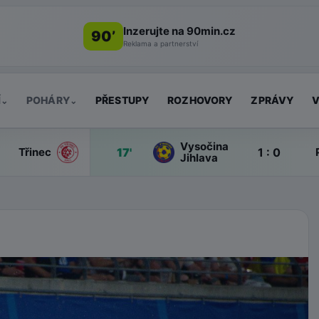
Inzerujte na 90min.cz
90’
Reklama a partnerství
Í
POHÁRY
PŘESTUPY
ROZHOVORY
ZPRÁVY
V
⌄
⌄
Vysočina
17'
1 : 0
Třinec
Jihlava