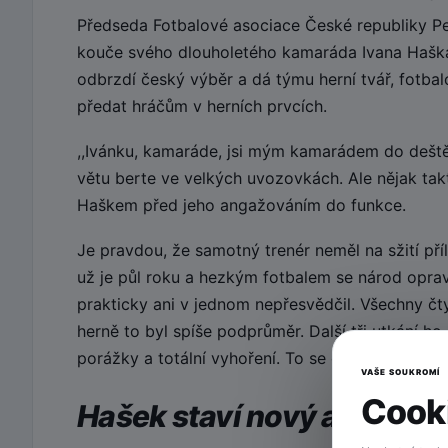
Předseda Fotbalové asociace České republiky Pe
kouče svého dlouholetého kamaráda Ivana Haška
odbrzdí český výběr a dá týmu herní tvář, fotbal
předat hráčům v herních prvcích.
,,Ivánku, kamaráde, jsi mým kamarádem do deště
větu berte ve velkých uvozovkách. Ale nějak ta
Haškem před jeho angažováním do funkce.
Je pravdou, že samotný trenér neměl na sžití pří
už je půl roku a hezkým fotbalem se národ oprav
prakticky ani v jednom nepřesvědčil. Všechny čty
herně to byl spíše podprůměr. Další tři utkání 
porážky a totální vyhoření. To se opravdu nepove
VAŠE SOUKROMÍ
Cooki
Hašek staví nový a mladý