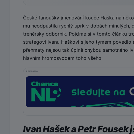
České fanoušky jmenování kouče Haška na několi
mu neodpustila rychlý úprk v dobách minulých, dr
trenérský odborník. Pojďme si v tomto článku tr
stratégovi Ivanu Haškovi s jeho týmem povedlo
přehmaty nejsou tak úplně chybou samotného Iva
hlavním hromosvodem toho všeho.
REKLAMA
Ivan Hašek a Petr Fousek 