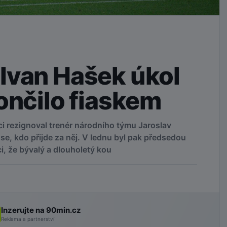
Ivan Hašek úkol
ončilo fiaskem
i rezignoval trenér národního týmu Jaroslav
se, kdo přijde za něj. V lednu byl pak předsedou
, že bývalý a dlouholetý kou
Inzerujte na 90min.cz
Reklama a partnerství