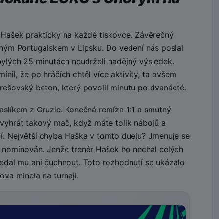
 Hašek prakticky na každé tiskovce. Závěrečný
ilným Portugalskem v Lipsku. Do vedení nás poslal
bylých 25 minutách neudrželi nadějný výsledek.
nil, že po hráčích chtěl více aktivity, ta ovšem
rešovský beton, který povolil minutu po dvanácté.
paslíkem z Gruzie. Konečná remíza 1:1 a smutný
evyhrát takový mač, když máte tolik nábojů a
jící. Největší chyba Haška v tomto duelu? Jmenuje se
 nominován. Jenže trenér Hašek ho nechal celých
edal mu ani čuchnout. Toto rozhodnutí se ukázalo
va minela na turnaji.