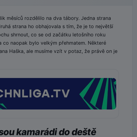
k měsíců rozdělilo na dva tábory. Jedna strana
uhá strana ho obhajovala s tím, že je to největší
ochu shrnout, co se od začátku letošního roku
 a co naopak bylo velkým přehmatem. Některé
na Haška, ale musíme vzít v potaz, že právě on je
jsou kamarádi do deště