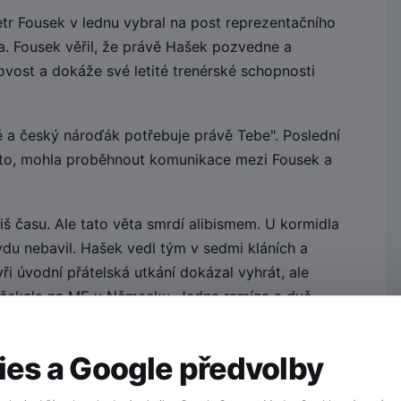
tr Fousek v lednu vybral na post reprezentačního
. Fousek věřil, že právě Hašek pozvedne a
ovost a dokáže své letité trenérské schopnosti
 a český nároďák potřebuje právě Tebe". Poslední
kto, mohla proběhnout komunikace mezi Fousek a
liš času. Ale tato věta smrdí alibismem. U kormidla
du nebavil. Hašek vedl tým v sedmi kláních a
ři úvodní přátelská utkání dokázal vyhrát, ale
ho čekala na ME v Německu. Jedna remíza a dvě
dlo, trenére!
es a Google předvolby
 tým