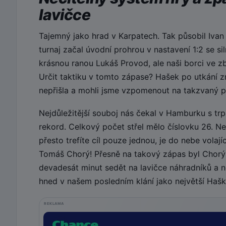
lavičce
Tajemný jako hrad v Karpatech. Tak působil Ivan
turnaj začal úvodní prohrou v nastavení 1:2 se s
krásnou ranou Lukáš Provod, ale naši borci ve z
Určit taktiku v tomto zápase? Hašek po utkání zmí
nepřišla a mohli jsme vzpomenout na takzvaný p
Nejdůležitější souboj nás čekal v Hamburku s tr
rekord. Celkový počet střel mělo číslovku 26. N
přesto trefíte cíl pouze jednou, je do nebe vola
Tomáš Chorý! Přesně na takový zápas byl Chorý
devadesát minut sedět na lavičce náhradníků a n
hned v našem posledním klání jako největší Haško
REKLAMA