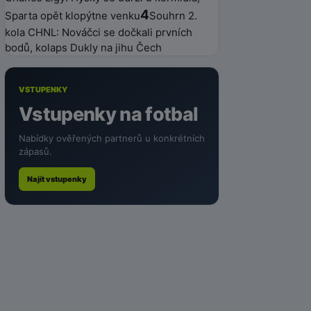
4
Sparta opět klopýtne venku
Souhrn 2.
kola CHNL: Nováčci se dočkali prvních
bodů, kolaps Dukly na jihu Čech
VSTUPENKY
Vstupenky na fotbal
Nabídky ověřených partnerů u konkrétních
zápasů.
Najít vstupenky