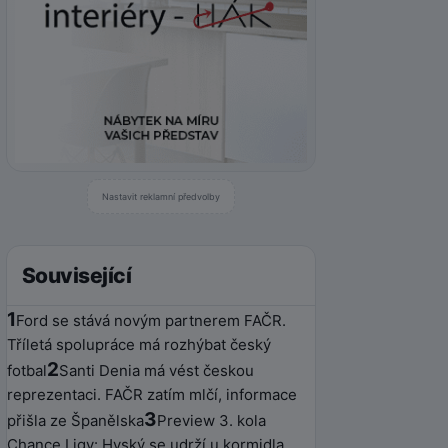
Nastavit reklamní předvolby
Související
1
Ford se stává novým partnerem FAČR.
Tříletá spolupráce má rozhýbat český
2
fotbal
Santi Denia má vést českou
reprezentaci. FAČR zatím mlčí, informace
3
přišla ze Španělska
Preview 3. kola
Chance Ligy: Hyský se udrží u kormidla,