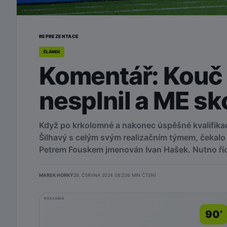
REPREZENTACE
ČLÁNEK
Komentář: Kouč 
nesplnil a ME sk
Když po krkolomné a nakonec úspěšné kvalifikac
Šilhavý s celým svým realizačním týmem, čekalo 
Petrem Fouskem jmenován Ivan Hašek. Nutno říci
MAREK HORKÝ
28. ČERVNA 2024 08:23
6
MIN ČTENÍ
REKLAMA
90’