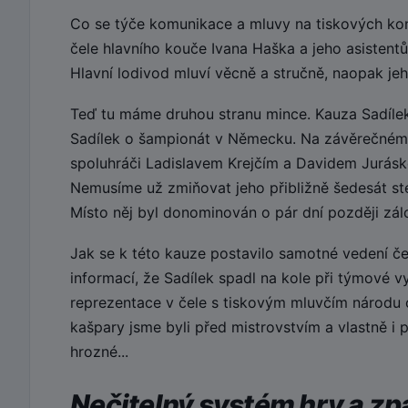
Co se týče komunikace a mluvy na tiskových konf
čele hlavního kouče Ivana Haška a jeho asistentů
Hlavní lodivod mluví věcně a stručně, naopak jeho
Teď tu máme druhou stranu mince. Kauza Sadílek.
Sadílek o šampionát v Německu. Na závěrečném
spoluhráči Ladislavem Krejčím a Davidem Juráske
Nemusíme už zmiňovat jeho přibližně šedesát ste
Místo něj byl donominován o pár dní později zálo
Jak se k této kauze postavilo samotné vedení če
informací, že Sadílek spadl na kole při týmové v
reprezentace v čele s tiskovým mluvčím národu 
kašpary jsme byli před mistrovstvím a vlastně i
hrozné...
Nečitelný systém hry a z