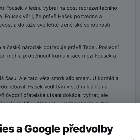
tr Fousek v lednu vybral na post reprezentačního
. Fousek věřil, že právě Hašek pozvedne a
ovost a dokáže své letité trenérské schopnosti
 a český nároďák potřebuje právě Tebe". Poslední
kto, mohla proběhnout komunikace mezi Fousek a
liš času. Ale tato věta smrdí alibismem. U kormidla
du nebavil. Hašek vedl tým v sedmi kláních a
ři úvodní přátelská utkání dokázal vyhrát, ale
ho čekala na ME v Německu. Jedna remíza a dvě
dlo, trenére!
es a Google předvolby
 tým