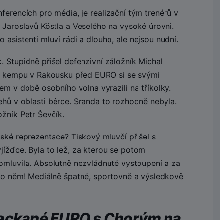
erencích pro média, je realizační tým trenérů v
 Jaroslavů Köstla a Veselého na vysoké úrovni.
 asistenti mluví rádi a dlouho, ale nejsou nudní.
 Stupidně přišel defenzivní záložník Michal
 kempu v Rakousku před EURO si se svými
m v době osobního volna vyrazili na tříkolky.
hů v oblasti bérce. Sranda to rozhodně nebyla.
žník Petr Ševčík.
ské reprezentace? Tiskový mluvčí přišel s
yjížďce. Byla to lež, za kterou se potom
omluvila. Absolutně nezvládnuté vystoupení a za
 po něm! Mediálně špatné, sportovně a výsledkově
packané EURO s Chorým na