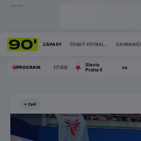
REKLAMA
ZÁPASY
ČESKÝ FOTBAL
ZAHRANIČ
⌄
Slavia
17:00
vs
PROGRAM
Praha II
← Zpět