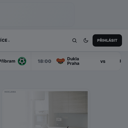
ÍCE
PŘIHLÁSIT
⌄
Dukla
18:00
vs
Příbram
Han
Praha
REKLAMA