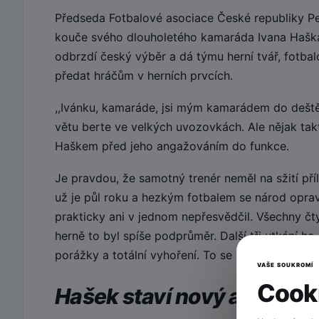
Předseda Fotbalové asociace České republiky Pe
kouče svého dlouholetého kamaráda Ivana Haška
odbrzdí český výběr a dá týmu herní tvář, fotbal
předat hráčům v herních prvcích.
,,Ivánku, kamaráde, jsi mým kamarádem do deště
větu berte ve velkých uvozovkách. Ale nějak ta
Haškem před jeho angažováním do funkce.
Je pravdou, že samotný trenér neměl na sžití pří
už je půl roku a hezkým fotbalem se národ oprav
prakticky ani v jednom nepřesvědčil. Všechny čty
herně to byl spíše podprůměr. Další tři utkání 
porážky a totální vyhoření. To se opravdu nepove
VAŠE SOUKROMÍ
Cooki
Hašek staví nový a mladý