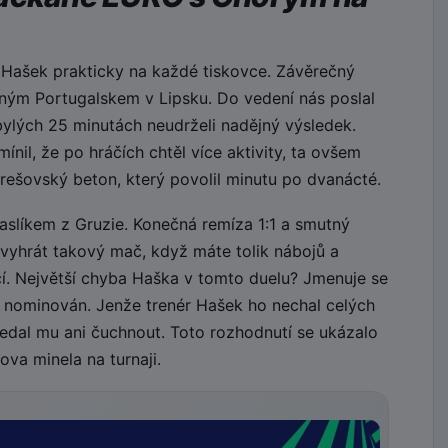
 Hašek prakticky na každé tiskovce. Závěrečný
ilným Portugalskem v Lipsku. Do vedení nás poslal
bylých 25 minutách neudrželi nadějný výsledek.
nil, že po hráčích chtěl více aktivity, ta ovšem
rešovský beton, který povolil minutu po dvanácté.
paslíkem z Gruzie. Konečná remíza 1:1 a smutný
evyhrát takový mač, když máte tolik nábojů a
jící. Největší chyba Haška v tomto duelu? Jmenuje se
 nominován. Jenže trenér Hašek ho nechal celých
edal mu ani čuchnout. Toto rozhodnutí se ukázalo
va minela na turnaji.