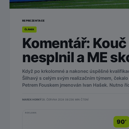
REPREZENTACE
ČLÁNEK
Komentář: Kouč 
nesplnil a ME sk
Když po krkolomné a nakonec úspěšné kvalifikac
Šilhavý s celým svým realizačním týmem, čekalo 
Petrem Fouskem jmenován Ivan Hašek. Nutno říci
MAREK HORKÝ
28. ČERVNA 2024 08:23
6
MIN ČTENÍ
REKLAMA
90’