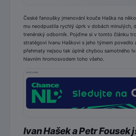
České fanoušky jmenování kouče Haška na několi
mu neodpustila rychlý úprk v dobách minulých, dr
trenérský odborník. Pojďme si v tomto článku tr
stratégovi Ivanu Haškovi s jeho týmem povedlo
přehmaty nejsou tak úplně chybou samotného Iva
hlavním hromosvodem toho všeho.
REKLAMA
Ivan Hašek a Petr Fousek 