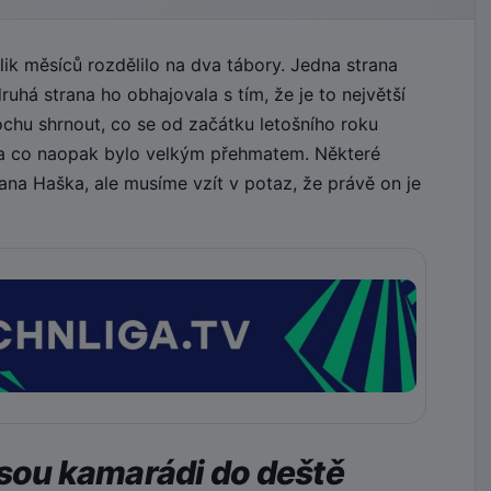
k měsíců rozdělilo na dva tábory. Jedna strana
uhá strana ho obhajovala s tím, že je to největší
ochu shrnout, co se od začátku letošního roku
 a co naopak bylo velkým přehmatem. Některé
na Haška, ale musíme vzít v potaz, že právě on je
jsou kamarádi do deště