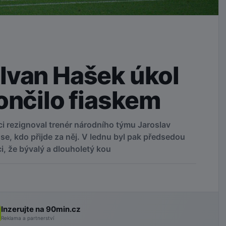
Ivan Hašek úkol
ončilo fiaskem
i rezignoval trenér národního týmu Jaroslav
se, kdo přijde za něj. V lednu byl pak předsedou
, že bývalý a dlouholetý kou
Inzerujte na 90min.cz
Reklama a partnerství