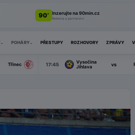
Inzerujte na 90min.cz
90’
Reklama a partnerství
Í
POHÁRY
PŘESTUPY
ROZHOVORY
ZPRÁVY
V
⌄
⌄
Vysočina
17:45
vs
Třinec
Jihlava