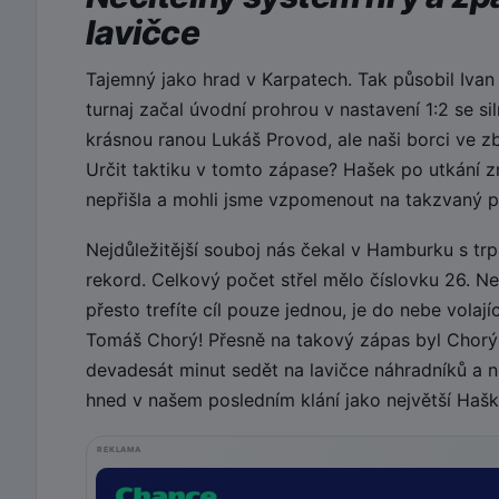
lavičce
Tajemný jako hrad v Karpatech. Tak působil Ivan
turnaj začal úvodní prohrou v nastavení 1:2 se s
krásnou ranou Lukáš Provod, ale naši borci ve z
Určit taktiku v tomto zápase? Hašek po utkání zmí
nepřišla a mohli jsme vzpomenout na takzvaný p
Nejdůležitější souboj nás čekal v Hamburku s tr
rekord. Celkový počet střel mělo číslovku 26. N
přesto trefíte cíl pouze jednou, je do nebe vola
Tomáš Chorý! Přesně na takový zápas byl Chorý
devadesát minut sedět na lavičce náhradníků a n
hned v našem posledním klání jako největší Haško
REKLAMA