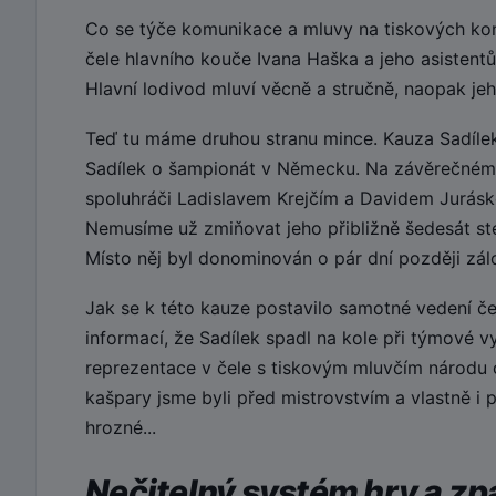
Co se týče komunikace a mluvy na tiskových konf
čele hlavního kouče Ivana Haška a jeho asistentů
Hlavní lodivod mluví věcně a stručně, naopak jeho
Teď tu máme druhou stranu mince. Kauza Sadílek.
Sadílek o šampionát v Německu. Na závěrečném
spoluhráči Ladislavem Krejčím a Davidem Juráske
Nemusíme už zmiňovat jeho přibližně šedesát ste
Místo něj byl donominován o pár dní později zálo
Jak se k této kauze postavilo samotné vedení če
informací, že Sadílek spadl na kole při týmové v
reprezentace v čele s tiskovým mluvčím národu 
kašpary jsme byli před mistrovstvím a vlastně i
hrozné...
Nečitelný systém hry a z