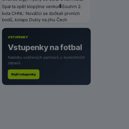
4
Sparta opět klopýtne venku
Souhrn 2.
kola CHNL: Nováčci se dočkali prvních
bodů, kolaps Dukly na jihu Čech
VSTUPENKY
Vstupenky na fotbal
Nabídky ověřených partnerů u konkrétních
zápasů.
Najít vstupenky