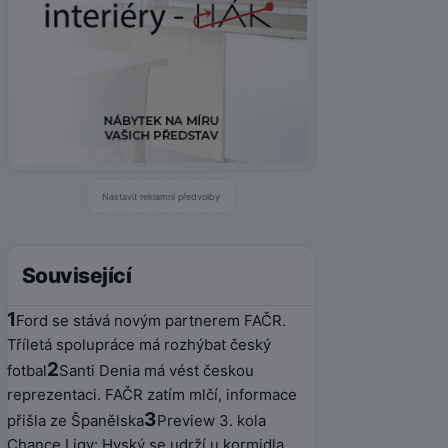
Nastavit reklamní předvolby
Související
1
Ford se stává novým partnerem FAČR.
Tříletá spolupráce má rozhýbat český
2
fotbal
Santi Denia má vést českou
reprezentaci. FAČR zatím mlčí, informace
3
přišla ze Španělska
Preview 3. kola
Chance Ligy: Hyský se udrží u kormidla,