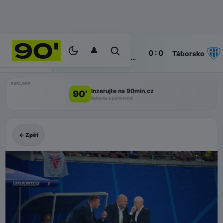
👤
Baník
2'
0 : 0
ŽIVĚ
Táborsko
Ostrava
II
REKLAMA
Inzerujte na 90min.cz
90’
Reklama a partnerství
← Zpět