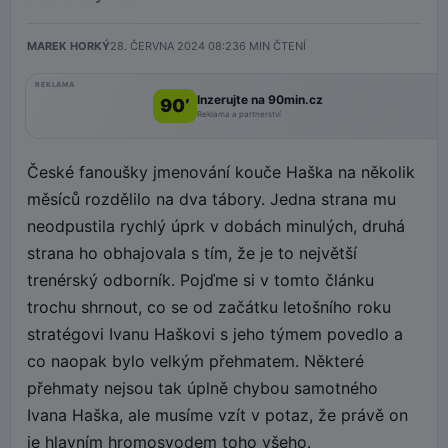
MAREK HORKÝ
28. ČERVNA 2024 08:23
6
MIN ČTENÍ
REKLAMA
Inzerujte na 90min.cz
90’
Reklama a partnerství
České fanoušky jmenování kouče Haška na několik
měsíců rozdělilo na dva tábory. Jedna strana mu
neodpustila rychlý úprk v dobách minulých, druhá
strana ho obhajovala s tím, že je to největší
trenérský odborník. Pojďme si v tomto článku
trochu shrnout, co se od začátku letošního roku
stratégovi Ivanu Haškovi s jeho týmem povedlo a
co naopak bylo velkým přehmatem. Některé
přehmaty nejsou tak úplně chybou samotného
Ivana Haška, ale musíme vzít v potaz, že právě on
je hlavním hromosvodem toho všeho.