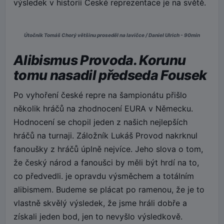
výsledek v historii České reprezentace je na světě.
Útočník Tomáš Chorý většinu proseděl na lavičce / Daniel Ulrich - 90min
Alibismus Provoda. Korunu
tomu nasadil předseda Fousek
Po vyhoření české repre na šampionátu přišlo
několik hráčů na zhodnocení EURA v Německu.
Hodnocení se chopil jeden z našich nejlepších
hráčů na turnaji. Záložník Lukáš Provod nakrknul
fanoušky z hráčů úplně nejvíce. Jeho slova o tom,
že český národ a fanoušci by měli být hrdí na to,
co předvedli. je opravdu výsměchem a totálním
alibismem. Budeme se plácat po ramenou, že je to
vlastně skvělý výsledek, že jsme hráli dobře a
získali jeden bod, jen to nevyšlo výsledkově.