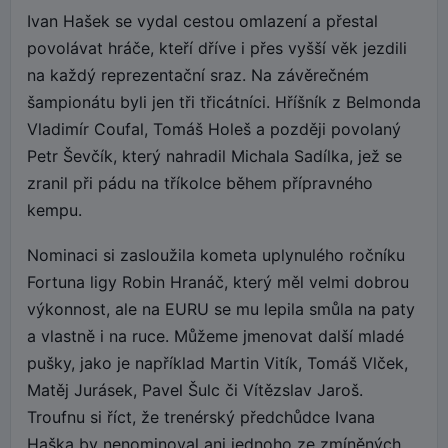
Ivan Hašek se vydal cestou omlazení a přestal
povolávat hráče, kteří dříve i přes vyšší věk jezdili
na každý reprezentační sraz. Na závěrečném
šampionátu byli jen tři třicátníci. Hříšník z Belmonda
Vladimír Coufal, Tomáš Holeš a později povolaný
Petr Ševčík, který nahradil Michala Sadílka, jež se
zranil při pádu na tříkolce během přípravného
kempu.
Nominaci si zasloužila kometa uplynulého ročníku
Fortuna ligy Robin Hranáč, který měl velmi dobrou
výkonnost, ale na EURU se mu lepila smůla na paty
a vlastně i na ruce. Můžeme jmenovat další mladé
pušky, jako je například Martin Vitík, Tomáš Vlček,
Matěj Jurásek, Pavel Šulc či Vítězslav Jaroš.
Troufnu si říct, že trenérský předchůdce Ivana
Haška by nenominoval ani jednoho ze zmíněných.