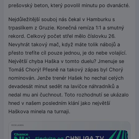
prešovský beton, který povolil minutu po dvanácté.
Nejdůležitější souboj nás čekal v Hamburku s
trpaslíkem z Gruzie. Konečná remíza 1:1 a smutný
rekord. Celkový počet střel mělo číslovku 26.
Nevyhrát takový mač, když máte tolik nábojů a
přesto trefíte cíl pouze jednou, je do nebe volající.
Největší chyba Haška v tomto duelu? Jmenuje se
Tomáš Chorý! Přesně na takový zápas byl Chorý
nominován. Jenže trenér Hašek ho nechal celých
devadesát minut sedět na lavičce náhradníků a
nedal mu ani čuchnout. Toto rozhodnutí se ukázalo
hned v našem posledním klání jako největší
Haškova minela na turnaji.
REKLAMA