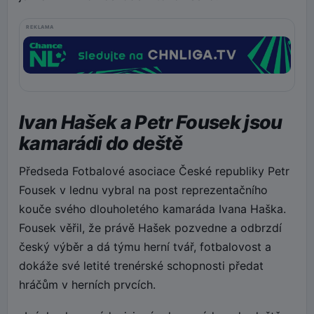
REKLAMA
Ivan Hašek a Petr Fousek jsou
kamarádi do deště
Předseda Fotbalové asociace České republiky Petr
Fousek v lednu vybral na post reprezentačního
kouče svého dlouholetého kamaráda Ivana Haška.
Fousek věřil, že právě Hašek pozvedne a odbrzdí
český výběr a dá týmu herní tvář, fotbalovost a
dokáže své letité trenérské schopnosti předat
hráčům v herních prvcích.