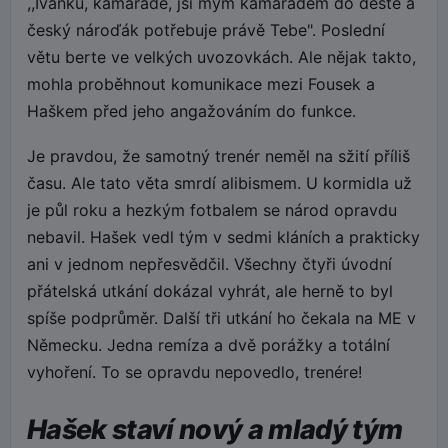
,,Ivánku, kamaráde, jsi mým kamarádem do deště a
český nároďák potřebuje právě Tebe". Poslední
větu berte ve velkých uvozovkách. Ale nějak takto,
mohla proběhnout komunikace mezi Fousek a
Haškem před jeho angažováním do funkce.
Je pravdou, že samotný trenér neměl na sžití příliš
času. Ale tato věta smrdí alibismem. U kormidla už
je půl roku a hezkým fotbalem se národ opravdu
nebavil. Hašek vedl tým v sedmi kláních a prakticky
ani v jednom nepřesvědčil. Všechny čtyři úvodní
přátelská utkání dokázal vyhrát, ale herně to byl
spíše podprůměr. Další tři utkání ho čekala na ME v
Německu. Jedna remíza a dvě porážky a totální
vyhoření. To se opravdu nepovedlo, trenére!
Hašek staví nový a mladý tým