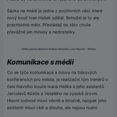
Sázka na mládí je jedna z pozitivních věcí, které
nový kouč Ivan Hašek udělal. Bohužel je to ale
prachbídně málo. Převládají do této chvíle
převážně jen mínusy a nedostatky.
Velký posun obránce Robina Hranáče / Jan Hejzlar - 90min
Komunikace s médii
Co se týče komunikace a mluvy na tiskových
konferencích pro média, je realizační tým trenérů v
čele hlavního kouče Ivana Haška a jeho asistentů
Jaroslavů Köstla a Veselého na vysoké úrovni.
Hlavní lodivod mluví věcně a stručně, naopak jeho
asistenti mluví rádi a dlouho, ale nejsou nudní.