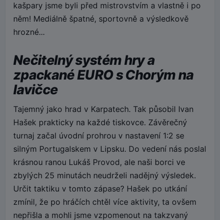
kašpary jsme byli před mistrovstvím a vlastně i po
něm! Mediálně špatné, sportovně a výsledkově
hrozné...
Nečitelný systém hry a
zpackané EURO s Chorým na
lavičce
Tajemný jako hrad v Karpatech. Tak působil Ivan
Hašek prakticky na každé tiskovce. Závěrečný
turnaj začal úvodní prohrou v nastavení 1:2 se
silným Portugalskem v Lipsku. Do vedení nás poslal
krásnou ranou Lukáš Provod, ale naši borci ve
zbylých 25 minutách neudrželi nadějný výsledek.
Určit taktiku v tomto zápase? Hašek po utkání
zmínil, že po hráčích chtěl více aktivity, ta ovšem
nepřišla a mohli jsme vzpomenout na takzvaný