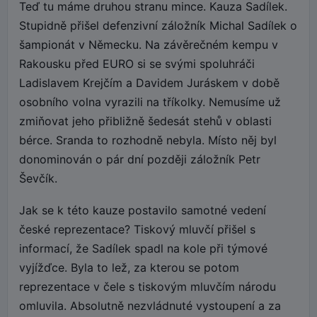
Teď tu máme druhou stranu mince. Kauza Sadílek.
Stupidně přišel defenzivní záložník Michal Sadílek o
šampionát v Německu. Na závěrečném kempu v
Rakousku před EURO si se svými spoluhráči
Ladislavem Krejčím a Davidem Juráskem v době
osobního volna vyrazili na tříkolky. Nemusíme už
zmiňovat jeho přibližně šedesát stehů v oblasti
bérce. Sranda to rozhodně nebyla. Místo něj byl
donominován o pár dní později záložník Petr
Ševčík.
Jak se k této kauze postavilo samotné vedení
české reprezentace? Tiskový mluvčí přišel s
informací, že Sadílek spadl na kole při týmové
vyjížďce. Byla to lež, za kterou se potom
reprezentace v čele s tiskovým mluvčím národu
omluvila. Absolutně nezvládnuté vystoupení a za