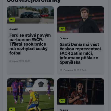
90'
90'
ČLÁNEK
Ford se stává novým
ČLÁNEK
partnerem FAČR.
Tříletá spolupráce
Santi Denia má vést
má rozhýbat český
českou reprezentaci.
fotbal
FAČR zatím mlčí,
informace přišla ze
Španělska
6. srpna 2026 16:15
29. července 2026 07:41
90'
90'
ČLÁNEK