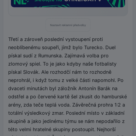
Nastavit reklamní předvolby
Třetí a zároveň poslední vystoupení proti
neoblíbenému soupeři, jímž bylo Turecko. Duel
pískal sudí z Rumunska. Zajímavá volba pro
zlomový spiel. To je jako kdyby naše fotbalisty
pískal Slovák. Ale rozhodčí nám to rozhodně
neprohrál, i když tomu z velké části napomohl. Po
dvaceti minutách byl záložník Antonín Barák na
odstřel a po červené kartě šel zkusit do hamburské
arény, zda teče teplá voda. Závěrečná prohra 1:2 a
totální výsledkový zmar. Poslední místo v základní
skupině a jako jedinému týmu se nám nepodařilo z
této velmi hratelné skupiny postoupit. Nejhorší