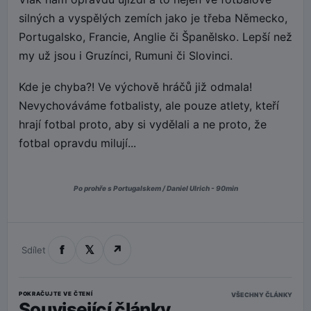
silných a vyspělých zemích jako je třeba Německo,
Portugalsko, Francie, Anglie či Španělsko. Lepší než
my už jsou i Gruzínci, Rumuni či Slovinci.
Kde je chyba?! Ve výchově hráčů již odmala!
Nevychováváme fotbalisty, ale pouze atlety, kteří
hrají fotbal proto, aby si vydělali a ne proto, že
fotbal opravdu milují...
Po prohře s Portugalskem / Daniel Ulrich - 90min
f
𝕏
↗
Sdílet
POKRAČUJTE VE ČTENÍ
VŠECHNY ČLÁNKY
Související články