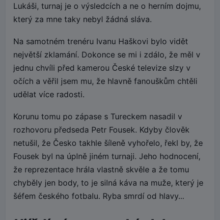
Lukáši, turnaj je o výsledcích a ne o herním dojmu,
který za mne taky nebyl žádná sláva.
Na samotném trenéru Ivanu Haškovi bylo vidět
největší zklamání. Dokonce se mi i zdálo, že měl v
jednu chvíli před kamerou České televize slzy v
očích a věřil jsem mu, že hlavně fanouškům chtěli
udělat více radosti.
Korunu tomu po zápase s Tureckem nasadil v
rozhovoru předseda Petr Fousek. Kdyby člověk
netušil, že Česko takhle šíleně vyhořelo, řekl by, že
Fousek byl na úplně jiném turnaji. Jeho hodnocení,
že reprezentace hrála vlastně skvěle a že tomu
chyběly jen body, to je silná káva na muže, který je
šéfem českého fotbalu. Ryba smrdí od hlavy...