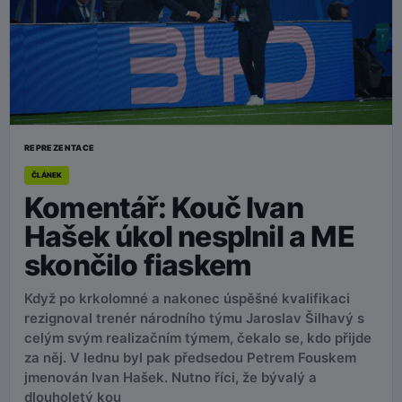
REPREZENTACE
ČLÁNEK
Komentář: Kouč Ivan
Hašek úkol nesplnil a ME
skončilo fiaskem
Když po krkolomné a nakonec úspěšné kvalifikaci
rezignoval trenér národního týmu Jaroslav Šilhavý s
celým svým realizačním týmem, čekalo se, kdo přijde
za něj. V lednu byl pak předsedou Petrem Fouskem
jmenován Ivan Hašek. Nutno říci, že bývalý a
dlouholetý kou