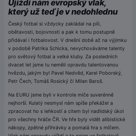
Ujíždí nám evropský vlak,
který už teď je v nedohlednu
Český fotbal si vždycky zakládal na píli,
obětavosti, bojovnosti a pak k tomu postupně
přidával i fotbalovost. V dnešní době až na výjimku
v podobě Patrika Schicka, nevychováváme talenty
pro světový fotbal a velké kluby. Za posledních
dvacet let jsme tu neměli opravdu talentovanou
hvězdu, jakým byl Pavel Nedvěd, Karel Poborský,
Petr Čech, Tomáš Rosický či Milan Baroš.
Na EURU jsme byli v kontrole míče suverénně
nejhorší. Kulatý nesmysl nám spíše překážel a
zpracovat ho s lehkostí a citem byl nadlidský úkol
pro všechny hráče ČR. Ve hře byly vidět alibistické
nákopy, zpětné přihrávky a pomalá hra s míčem.
Vlak nám opravdu ujíždí a to nejen ve fotbalově