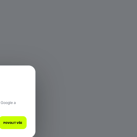
 hře.
 Google a
POVOLIT VŠE
a.