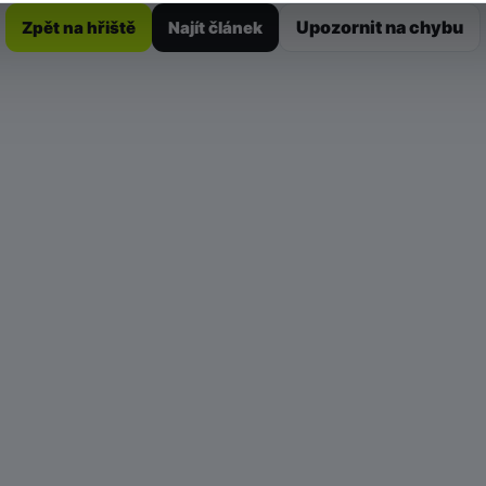
Upozornit na chybu
Zpět na hřiště
Najít článek