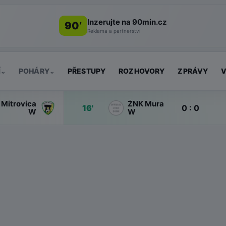
Inzerujte na 90min.cz
90’
Reklama a partnerství
Í
POHÁRY
PŘESTUPY
ROZHOVORY
ZPRÁVY
V
⌄
⌄
Mitrovica
ŽNK Mura
16'
0 : 0
W
W