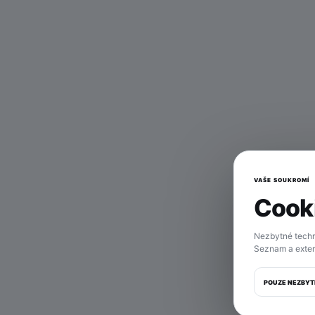
VAŠE SOUKROMÍ
Cooki
Tahl
Nezbytné techn
Seznam a exter
POUZE NEZBYT
M