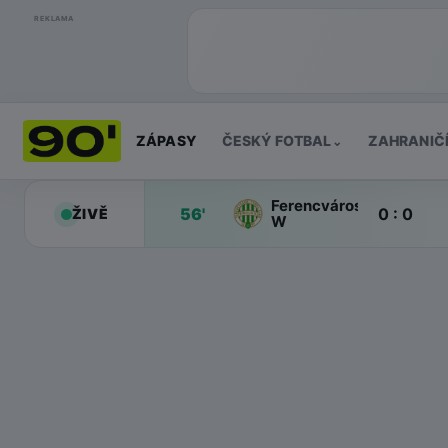
REKLAMA
ZÁPASY
ČESKÝ FOTBAL
ZAHRANIČ
⌄
Ferencváros
56'
0 : 0
ŽIVĚ
W