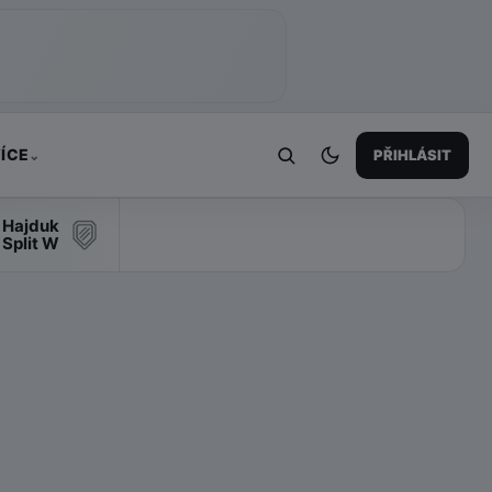
ÍCE
PŘIHLÁSIT
⌄
Hajduk
Split W