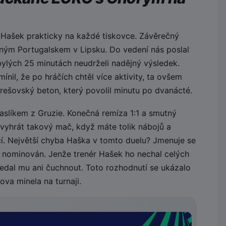
 Hašek prakticky na každé tiskovce. Závěrečný
ilným Portugalskem v Lipsku. Do vedení nás poslal
bylých 25 minutách neudrželi nadějný výsledek.
nil, že po hráčích chtěl více aktivity, ta ovšem
rešovský beton, který povolil minutu po dvanácté.
paslíkem z Gruzie. Konečná remíza 1:1 a smutný
evyhrát takový mač, když máte tolik nábojů a
jící. Největší chyba Haška v tomto duelu? Jmenuje se
 nominován. Jenže trenér Hašek ho nechal celých
edal mu ani čuchnout. Toto rozhodnutí se ukázalo
va minela na turnaji.