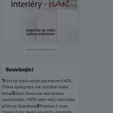
Nastavit reklamní předvolby
Související
1
Ford se stává novým partnerem FAČR.
Tříletá spolupráce má rozhýbat český
2
fotbal
Santi Denia má vést českou
reprezentaci. FAČR zatím mlčí, informace
3
přišla ze Španělska
Preview 3. kola
Chance Ligy: Hyský se udrží u kormidla,