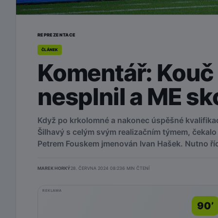
REPREZENTACE
ČLÁNEK
Komentář: Kouč 
nesplnil a ME sk
Když po krkolomné a nakonec úspěšné kvalifikac
Šilhavý s celým svým realizačním týmem, čekalo 
Petrem Fouskem jmenován Ivan Hašek. Nutno říci
MAREK HORKÝ
28. ČERVNA 2024 08:23
6
MIN ČTENÍ
REKLAMA
90’