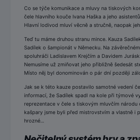
Co se týče komunikace a mluvy na tiskových konf
čele hlavního kouče Ivana Haška a jeho asistentů
Hlavní lodivod mluví věcně a stručně, naopak jeho
Teď tu máme druhou stranu mince. Kauza Sadílek.
Sadílek o šampionát v Německu. Na závěrečném
spoluhráči Ladislavem Krejčím a Davidem Juráske
Nemusíme už zmiňovat jeho přibližně šedesát ste
Místo něj byl donominován o pár dní později zálo
Jak se k této kauze postavilo samotné vedení če
informací, že Sadílek spadl na kole při týmové v
reprezentace v čele s tiskovým mluvčím národu 
kašpary jsme byli před mistrovstvím a vlastně i
hrozné...
Nečitelný systém hry a z