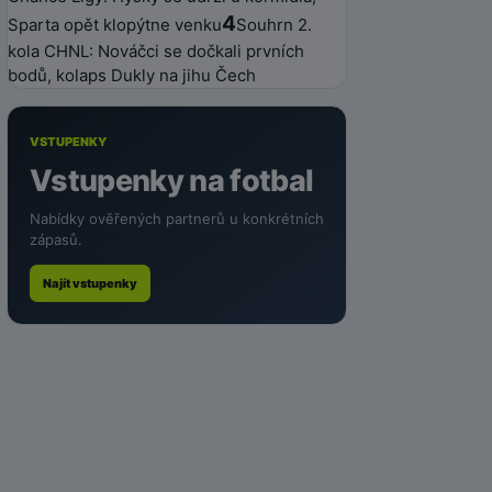
4
Sparta opět klopýtne venku
Souhrn 2.
kola CHNL: Nováčci se dočkali prvních
bodů, kolaps Dukly na jihu Čech
VSTUPENKY
Vstupenky na fotbal
Nabídky ověřených partnerů u konkrétních
zápasů.
Najít vstupenky