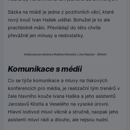
Sázka na mládí je jedna z pozitivních věcí, které
nový kouč Ivan Hašek udělal. Bohužel je to ale
prachbídně málo. Převládají do této chvíle
převážně jen mínusy a nedostatky.
Velký posun obránce Robina Hranáče / Jan Hejzlar - 90min
Komunikace s médii
Co se týče komunikace a mluvy na tiskových
konferencích pro média, je realizační tým trenérů v
čele hlavního kouče Ivana Haška a jeho asistentů
Jaroslavů Köstla a Veselého na vysoké úrovni.
Hlavní lodivod mluví věcně a stručně, naopak jeho
asistenti mluví rádi a dlouho, ale nejsou nudní.