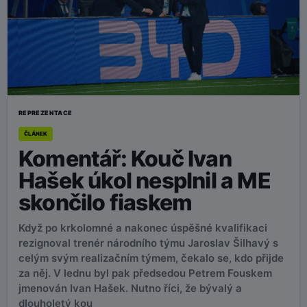
REPREZENTACE
ČLÁNEK
Komentář: Kouč Ivan
Hašek úkol nesplnil a ME
skončilo fiaskem
Když po krkolomné a nakonec úspěšné kvalifikaci
rezignoval trenér národního týmu Jaroslav Šilhavý s
celým svým realizačním týmem, čekalo se, kdo přijde
za něj. V lednu byl pak předsedou Petrem Fouskem
jmenován Ivan Hašek. Nutno říci, že bývalý a
dlouholetý kou