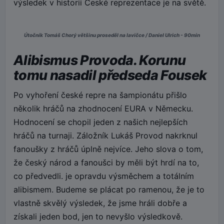
výsledek v historii České reprezentace je na světě.
Útočník Tomáš Chorý většinu proseděl na lavičce / Daniel Ulrich - 90min
Alibismus Provoda. Korunu
tomu nasadil předseda Fousek
Po vyhoření české repre na šampionátu přišlo
několik hráčů na zhodnocení EURA v Německu.
Hodnocení se chopil jeden z našich nejlepších
hráčů na turnaji. Záložník Lukáš Provod nakrknul
fanoušky z hráčů úplně nejvíce. Jeho slova o tom,
že český národ a fanoušci by měli být hrdí na to,
co předvedli. je opravdu výsměchem a totálním
alibismem. Budeme se plácat po ramenou, že je to
vlastně skvělý výsledek, že jsme hráli dobře a
získali jeden bod, jen to nevyšlo výsledkově.