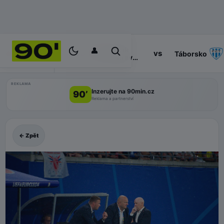
👤
Baník
14:30
vs
PROGRAM
Táborsko
Ostrava
II
REKLAMA
Inzerujte na 90min.cz
90’
Reklama a partnerství
← Zpět