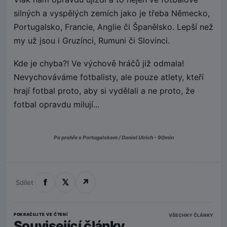
silných a vyspělých zemích jako je třeba Německo,
Portugalsko, Francie, Anglie či Španělsko. Lepší než
my už jsou i Gruzínci, Rumuni či Slovinci.
Kde je chyba?! Ve výchově hráčů již odmala!
Nevychováváme fotbalisty, ale pouze atlety, kteří
hrají fotbal proto, aby si vydělali a ne proto, že
fotbal opravdu milují...
Po prohře s Portugalskem / Daniel Ulrich - 90min
f
𝕏
↗
Sdílet
POKRAČUJTE VE ČTENÍ
VŠECHNY ČLÁNKY
Související články