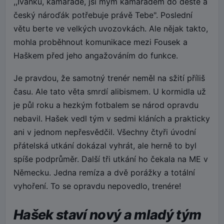
,,Ivánku, kamaráde, jsi mým kamarádem do deště a
český nároďák potřebuje právě Tebe". Poslední
větu berte ve velkých uvozovkách. Ale nějak takto,
mohla proběhnout komunikace mezi Fousek a
Haškem před jeho angažováním do funkce.
Je pravdou, že samotný trenér neměl na sžití příliš
času. Ale tato věta smrdí alibismem. U kormidla už
je půl roku a hezkým fotbalem se národ opravdu
nebavil. Hašek vedl tým v sedmi kláních a prakticky
ani v jednom nepřesvědčil. Všechny čtyři úvodní
přátelská utkání dokázal vyhrát, ale herně to byl
spíše podprůměr. Další tři utkání ho čekala na ME v
Německu. Jedna remíza a dvě porážky a totální
vyhoření. To se opravdu nepovedlo, trenére!
Hašek staví nový a mladý tým