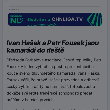
REKLAMA
Ivan Hašek a Petr Fousek jsou
kamarádi do deště
Předseda Fotbalové asociace České republiky Petr
Fousek v lednu vybral na post reprezentačního
kouče svého dlouholetého kamaráda Ivana Haška.
Fousek věřil, že právě Hašek pozvedne a odbrzdí
český výběr a dá týmu herní tvář, fotbalovost a
dokáže své letité trenérské schopnosti předat
hráčům v herních prvcích.