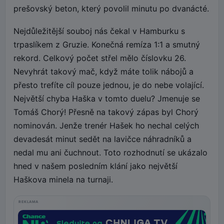
prešovský beton, který povolil minutu po dvanácté.
Nejdůležitější souboj nás čekal v Hamburku s
trpaslíkem z Gruzie. Konečná remíza 1:1 a smutný
rekord. Celkový počet střel mělo číslovku 26.
Nevyhrát takový mač, když máte tolik nábojů a
přesto trefíte cíl pouze jednou, je do nebe volající.
Největší chyba Haška v tomto duelu? Jmenuje se
Tomáš Chorý! Přesně na takový zápas byl Chorý
nominován. Jenže trenér Hašek ho nechal celých
devadesát minut sedět na lavičce náhradníků a
nedal mu ani čuchnout. Toto rozhodnutí se ukázalo
hned v našem posledním klání jako největší
Haškova minela na turnaji.
REKLAMA