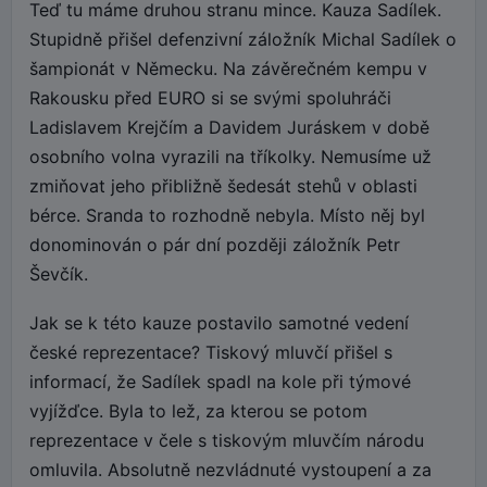
Teď tu máme druhou stranu mince. Kauza Sadílek.
Stupidně přišel defenzivní záložník Michal Sadílek o
šampionát v Německu. Na závěrečném kempu v
Rakousku před EURO si se svými spoluhráči
Ladislavem Krejčím a Davidem Juráskem v době
osobního volna vyrazili na tříkolky. Nemusíme už
zmiňovat jeho přibližně šedesát stehů v oblasti
bérce. Sranda to rozhodně nebyla. Místo něj byl
donominován o pár dní později záložník Petr
Ševčík.
Jak se k této kauze postavilo samotné vedení
české reprezentace? Tiskový mluvčí přišel s
informací, že Sadílek spadl na kole při týmové
vyjížďce. Byla to lež, za kterou se potom
reprezentace v čele s tiskovým mluvčím národu
omluvila. Absolutně nezvládnuté vystoupení a za