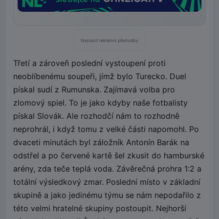
Nastavit reklamní předvolby
Třetí a zároveň poslední vystoupení proti
neoblíbenému soupeři, jímž bylo Turecko. Duel
pískal sudí z Rumunska. Zajímavá volba pro
zlomový spiel. To je jako kdyby naše fotbalisty
pískal Slovák. Ale rozhodčí nám to rozhodně
neprohrál, i když tomu z velké části napomohl. Po
dvaceti minutách byl záložník Antonín Barák na
odstřel a po červené kartě šel zkusit do hamburské
arény, zda teče teplá voda. Závěrečná prohra 1:2 a
totální výsledkový zmar. Poslední místo v základní
skupině a jako jedinému týmu se nám nepodařilo z
této velmi hratelné skupiny postoupit. Nejhorší