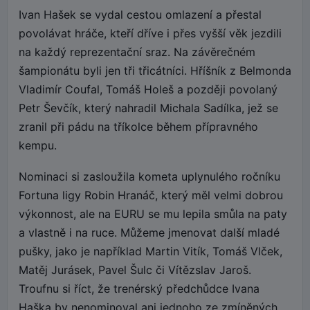
Ivan Hašek se vydal cestou omlazení a přestal
povolávat hráče, kteří dříve i přes vyšší věk jezdili
na každý reprezentační sraz. Na závěrečném
šampionátu byli jen tři třicátníci. Hříšník z Belmonda
Vladimír Coufal, Tomáš Holeš a později povolaný
Petr Ševčík, který nahradil Michala Sadílka, jež se
zranil při pádu na tříkolce během přípravného
kempu.
Nominaci si zasloužila kometa uplynulého ročníku
Fortuna ligy Robin Hranáč, který měl velmi dobrou
výkonnost, ale na EURU se mu lepila smůla na paty
a vlastně i na ruce. Můžeme jmenovat další mladé
pušky, jako je například Martin Vitík, Tomáš Vlček,
Matěj Jurásek, Pavel Šulc či Vítězslav Jaroš.
Troufnu si říct, že trenérský předchůdce Ivana
Haška by nenominoval ani jednoho ze zmíněných.