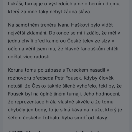
Lukáši, turnaj je o výsledcích a ne o herním dojmu,
který za mne taky nebyl žádná sláva.
Na samotném trenéru Ivanu Haškovi bylo vidět
největší zklamání. Dokonce se mi i zdálo, že měl v
jednu chvíli před kamerou České televize slzy v
očích a věřil jsem mu, že hlavně fanouškům chtěli
udělat více radosti.
Korunu tomu po zápase s Tureckem nasadil v
rozhovoru předseda Petr Fousek. Kdyby člověk
netušil, že Česko takhle šíleně vyhořelo, řekl by, že
Fousek byl na úplně jiném turnaji. Jeho hodnocení,
že reprezentace hrála vlastně skvěle a že tomu
chyběly jen body, to je silná káva na muže, který je
šéfem českého fotbalu. Ryba smrdí od hlavy...