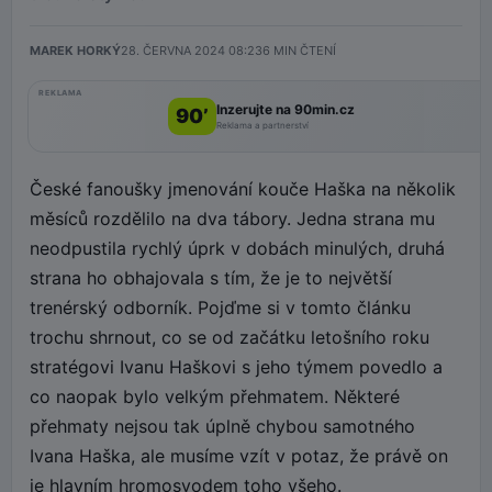
MAREK HORKÝ
28. ČERVNA 2024 08:23
6
MIN ČTENÍ
REKLAMA
Inzerujte na 90min.cz
90’
Reklama a partnerství
České fanoušky jmenování kouče Haška na několik
měsíců rozdělilo na dva tábory. Jedna strana mu
neodpustila rychlý úprk v dobách minulých, druhá
strana ho obhajovala s tím, že je to největší
trenérský odborník. Pojďme si v tomto článku
trochu shrnout, co se od začátku letošního roku
stratégovi Ivanu Haškovi s jeho týmem povedlo a
co naopak bylo velkým přehmatem. Některé
přehmaty nejsou tak úplně chybou samotného
Ivana Haška, ale musíme vzít v potaz, že právě on
je hlavním hromosvodem toho všeho.