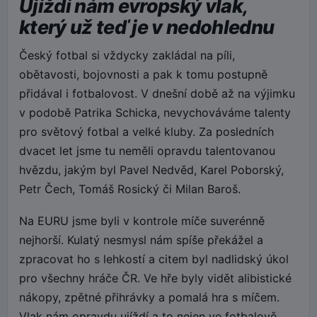
Ujíždí nám evropský vlak,
který už teď je v nedohlednu
Český fotbal si vždycky zakládal na píli,
obětavosti, bojovnosti a pak k tomu postupně
přidával i fotbalovost. V dnešní době až na výjimku
v podobě Patrika Schicka, nevychováváme talenty
pro světový fotbal a velké kluby. Za posledních
dvacet let jsme tu neměli opravdu talentovanou
hvězdu, jakým byl Pavel Nedvěd, Karel Poborský,
Petr Čech, Tomáš Rosický či Milan Baroš.
Na EURU jsme byli v kontrole míče suverénně
nejhorší. Kulatý nesmysl nám spíše překážel a
zpracovat ho s lehkostí a citem byl nadlidský úkol
pro všechny hráče ČR. Ve hře byly vidět alibistické
nákopy, zpětné přihrávky a pomalá hra s míčem.
Vlak nám opravdu ujíždí a to nejen ve fotbalově