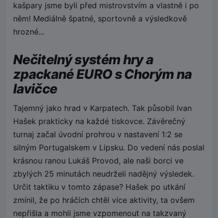
kašpary jsme byli před mistrovstvím a vlastně i po
něm! Mediálně špatné, sportovně a výsledkově
hrozné...
Nečitelný systém hry a
zpackané EURO s Chorým na
lavičce
Tajemný jako hrad v Karpatech. Tak působil Ivan
Hašek prakticky na každé tiskovce. Závěrečný
turnaj začal úvodní prohrou v nastavení 1:2 se
silným Portugalskem v Lipsku. Do vedení nás poslal
krásnou ranou Lukáš Provod, ale naši borci ve
zbylých 25 minutách neudrželi nadějný výsledek.
Určit taktiku v tomto zápase? Hašek po utkání
zmínil, že po hráčích chtěl více aktivity, ta ovšem
nepřišla a mohli jsme vzpomenout na takzvaný