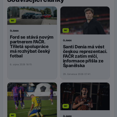
90'
90'
ČLÁNEK
Ford se stává novým
ČLÁNEK
partnerem FAČR.
Tříletá spolupráce
Santi Denia má vést
má rozhýbat český
českou reprezentaci.
fotbal
FAČR zatím mlčí,
informace přišla ze
Španělska
6. srpna 2026 16:15
29. července 2026 07:41
90'
90'
ČLÁNEK