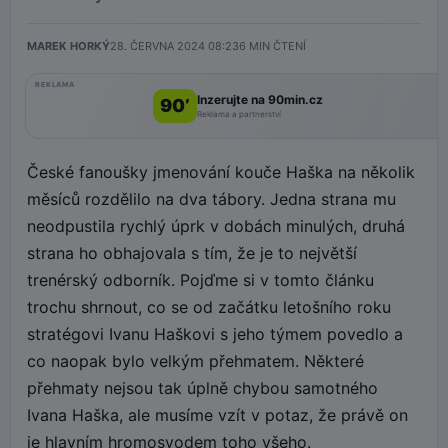
MAREK HORKÝ
28. ČERVNA 2024 08:23
6
MIN ČTENÍ
REKLAMA
Inzerujte na 90min.cz
90’
Reklama a partnerství
České fanoušky jmenování kouče Haška na několik
měsíců rozdělilo na dva tábory. Jedna strana mu
neodpustila rychlý úprk v dobách minulých, druhá
strana ho obhajovala s tím, že je to největší
trenérský odborník. Pojďme si v tomto článku
trochu shrnout, co se od začátku letošního roku
stratégovi Ivanu Haškovi s jeho týmem povedlo a
co naopak bylo velkým přehmatem. Některé
přehmaty nejsou tak úplně chybou samotného
Ivana Haška, ale musíme vzít v potaz, že právě on
je hlavním hromosvodem toho všeho.