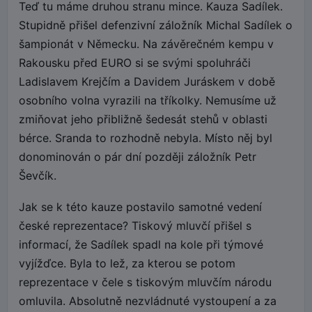
Teď tu máme druhou stranu mince. Kauza Sadílek.
Stupidně přišel defenzivní záložník Michal Sadílek o
šampionát v Německu. Na závěrečném kempu v
Rakousku před EURO si se svými spoluhráči
Ladislavem Krejčím a Davidem Juráskem v době
osobního volna vyrazili na tříkolky. Nemusíme už
zmiňovat jeho přibližně šedesát stehů v oblasti
bérce. Sranda to rozhodně nebyla. Místo něj byl
donominován o pár dní později záložník Petr
Ševčík.
Jak se k této kauze postavilo samotné vedení
české reprezentace? Tiskový mluvčí přišel s
informací, že Sadílek spadl na kole při týmové
vyjížďce. Byla to lež, za kterou se potom
reprezentace v čele s tiskovým mluvčím národu
omluvila. Absolutně nezvládnuté vystoupení a za