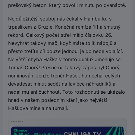
prešovský beton, který povolil minutu po dvanácté.
Nejdůležitější souboj nás čekal v Hamburku s
trpaslíkem z Gruzie. Konečná remíza 1:1 a smutný
rekord. Celkový počet střel mělo číslovku 26.
Nevyhrát takový mač, když máte tolik nábojů a
přesto trefíte cíl pouze jednou, je do nebe volající.
Největší chyba Haška v tomto duelu? Jmenuje se
Tomáš Chorý! Přesně na takový zápas byl Chorý
nominován. Jenže trenér Hašek ho nechal celých
devadesát minut sedět na lavičce náhradníků a
nedal mu ani čuchnout. Toto rozhodnutí se ukázalo
hned v našem posledním klání jako největší
Haškova minela na turnaji.
REKLAMA