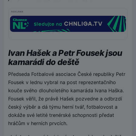
REKLAMA
Ivan Hašek a Petr Fousek jsou
kamarádi do deště
Předseda Fotbalové asociace České republiky Petr
Fousek v lednu vybral na post reprezentačního
kouče svého dlouholetého kamaráda Ivana Haška.
Fousek věřil, že právě Hašek pozvedne a odbrzdí
český výběr a dá týmu herní tvář, fotbalovost a
dokáže své letité trenérské schopnosti předat
hráčům v herních prvcích.