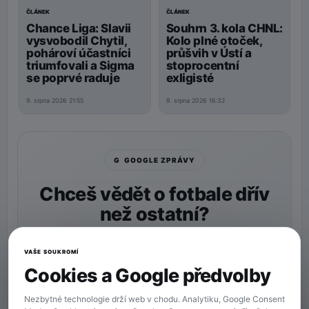
ČLÁNEK
ČLÁNEK
Souhrn 3. kola CHNL:
Chance Liga: Slavii
Kolo plné otoček,
vysvobodil Chytil,
průšvih v Ústí a
pohároví účastníci
stoprocentní
triumfovali a Sigma
exligisté
se poprvé raduje
9. srpna 2026 16:32
9. srpna 2026 21:55
G GOOGLE ZPRÁVY
Chceš vědět o fotbale dřív
než ostatní?
Nastav si
90min.cz
jako preferovaný zdroj a naše
zprávy uvidíš v Googlu častěji.
VAŠE SOUKROMÍ
Cookies a Google předvolby
★ Preferovaný zdroj
Více zpráv na Googlu
Nezbytné technologie drží web v chodu. Analytiku, Google Consent