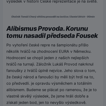
výsledek v historii České reprezentace je na světě.
Útočník Tomáš Chorý většinu proseděl na lavičce / Daniel Ulrich - 90min
Alibismus Provoda. Korunu
tomu nasadil předseda Fousek
Po vyhoření české repre na šampionátu přišlo
několik hráčů na zhodnocení EURA v Německu.
Hodnocení se chopil jeden z našich nejlepších
hráčů na turnaji. Záložník Lukáš Provod nakrknul
fanoušky z hráčů úplně nejvíce. Jeho slova o tom,
že český národ a fanoušci by měli být hrdí na to,
co předvedli. je opravdu výsměchem a totálním
alibismem. Budeme se plácat po ramenou, že je to
vlastně skvělý výsledek, že jsme hráli dobře a
získali jeden bod, jen to nevyšlo výsledkově.