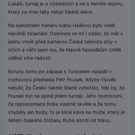
Lukáši, turnaj je o výsledcích a ne o herním dojmu,
který za mne taky nebyl žádná sláva.
Na samotném trenéru Ivanu Haškovi bylo vidět
největší zklamání. Dokonce se mi i zdálo, že měl v
jednu chvíli před kamerou České televize slzy v
očích a věřil jsem mu, že hlavně fanouškům chtěli
udělat více radosti.
Korunu tomu po zápase s Tureckem nasadil v
rozhovoru předseda Petr Fousek. Kdyby člověk
netušil, že Česko takhle šíleně vyhořelo, řekl by, že
Fousek byl na úplně jiném turnaji. Jeho hodnocení,
že reprezentace hrála vlastně skvěle a že tomu
chyběly jen body, to je silná káva na muže, který je
šéfem českého fotbalu. Ryba smrdí od hlavy...