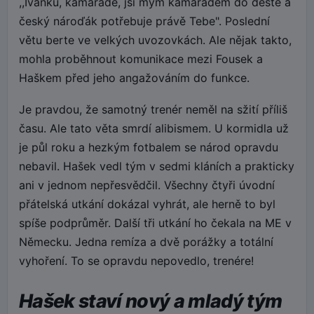
,,Ivánku, kamaráde, jsi mým kamarádem do deště a
český nároďák potřebuje právě Tebe". Poslední
větu berte ve velkých uvozovkách. Ale nějak takto,
mohla proběhnout komunikace mezi Fousek a
Haškem před jeho angažováním do funkce.
Je pravdou, že samotný trenér neměl na sžití příliš
času. Ale tato věta smrdí alibismem. U kormidla už
je půl roku a hezkým fotbalem se národ opravdu
nebavil. Hašek vedl tým v sedmi kláních a prakticky
ani v jednom nepřesvědčil. Všechny čtyři úvodní
přátelská utkání dokázal vyhrát, ale herně to byl
spíše podprůměr. Další tři utkání ho čekala na ME v
Německu. Jedna remíza a dvě porážky a totální
vyhoření. To se opravdu nepovedlo, trenére!
Hašek staví nový a mladý tým