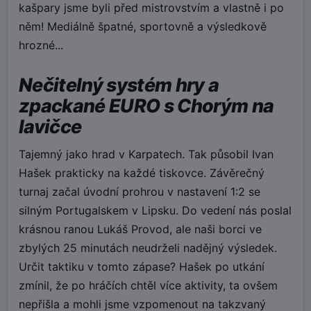
kašpary jsme byli před mistrovstvím a vlastně i po
něm! Mediálně špatné, sportovně a výsledkově
hrozné...
Nečitelný systém hry a
zpackané EURO s Chorým na
lavičce
Tajemný jako hrad v Karpatech. Tak působil Ivan
Hašek prakticky na každé tiskovce. Závěrečný
turnaj začal úvodní prohrou v nastavení 1:2 se
silným Portugalskem v Lipsku. Do vedení nás poslal
krásnou ranou Lukáš Provod, ale naši borci ve
zbylých 25 minutách neudrželi nadějný výsledek.
Určit taktiku v tomto zápase? Hašek po utkání
zmínil, že po hráčích chtěl více aktivity, ta ovšem
nepřišla a mohli jsme vzpomenout na takzvaný