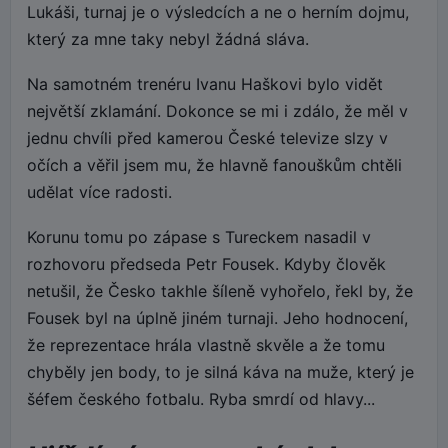
Lukáši, turnaj je o výsledcích a ne o herním dojmu,
který za mne taky nebyl žádná sláva.
Na samotném trenéru Ivanu Haškovi bylo vidět
největší zklamání. Dokonce se mi i zdálo, že měl v
jednu chvíli před kamerou České televize slzy v
očích a věřil jsem mu, že hlavně fanouškům chtěli
udělat více radosti.
Korunu tomu po zápase s Tureckem nasadil v
rozhovoru předseda Petr Fousek. Kdyby člověk
netušil, že Česko takhle šíleně vyhořelo, řekl by, že
Fousek byl na úplně jiném turnaji. Jeho hodnocení,
že reprezentace hrála vlastně skvěle a že tomu
chyběly jen body, to je silná káva na muže, který je
šéfem českého fotbalu. Ryba smrdí od hlavy...