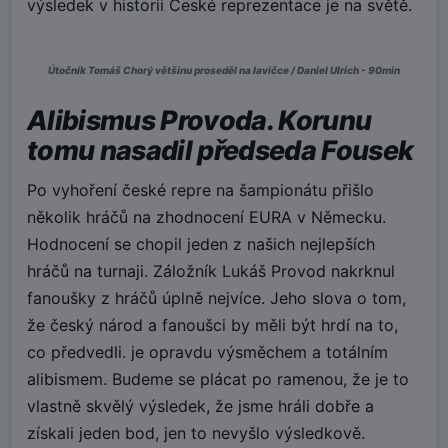
výsledek v historii České reprezentace je na světě.
Útočník Tomáš Chorý většinu proseděl na lavičce / Daniel Ulrich - 90min
Alibismus Provoda. Korunu
tomu nasadil předseda Fousek
Po vyhoření české repre na šampionátu přišlo
několik hráčů na zhodnocení EURA v Německu.
Hodnocení se chopil jeden z našich nejlepších
hráčů na turnaji. Záložník Lukáš Provod nakrknul
fanoušky z hráčů úplně nejvíce. Jeho slova o tom,
že český národ a fanoušci by měli být hrdí na to,
co předvedli. je opravdu výsměchem a totálním
alibismem. Budeme se plácat po ramenou, že je to
vlastně skvělý výsledek, že jsme hráli dobře a
získali jeden bod, jen to nevyšlo výsledkově.