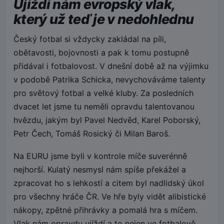
Ujíždí nám evropský vlak,
který už teď je v nedohlednu
Český fotbal si vždycky zakládal na píli,
obětavosti, bojovnosti a pak k tomu postupně
přidával i fotbalovost. V dnešní době až na výjimku
v podobě Patrika Schicka, nevychováváme talenty
pro světový fotbal a velké kluby. Za posledních
dvacet let jsme tu neměli opravdu talentovanou
hvězdu, jakým byl Pavel Nedvěd, Karel Poborský,
Petr Čech, Tomáš Rosický či Milan Baroš.
Na EURU jsme byli v kontrole míče suverénně
nejhorší. Kulatý nesmysl nám spíše překážel a
zpracovat ho s lehkostí a citem byl nadlidský úkol
pro všechny hráče ČR. Ve hře byly vidět alibistické
nákopy, zpětné přihrávky a pomalá hra s míčem.
Vlak nám opravdu ujíždí a to nejen ve fotbalově