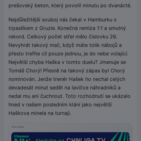
prešovský beton, který povolil minutu po dvanácté.
Nejdůležitější souboj nás čekal v Hamburku s
trpaslíkem z Gruzie. Konečná remíza 1:1 a smutný
rekord. Celkový počet střel mělo číslovku 26.
Nevyhrát takový mač, když máte tolik nábojů a
přesto trefíte cíl pouze jednou, je do nebe volající.
Největší chyba Haška v tomto duelu? Jmenuje se
Tomáš Chorý! Přesně na takový zápas byl Chorý
nominován. Jenže trenér Hašek ho nechal celých
devadesát minut sedět na lavičce náhradníků a
nedal mu ani čuchnout. Toto rozhodnutí se ukázalo
hned v našem posledním klání jako největší
Haškova minela na turnaji.
REKLAMA