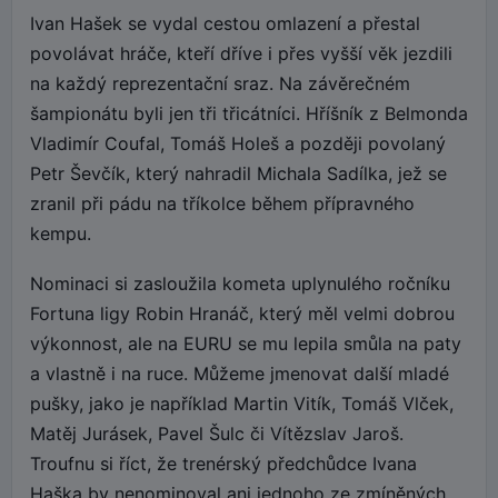
Ivan Hašek se vydal cestou omlazení a přestal
povolávat hráče, kteří dříve i přes vyšší věk jezdili
na každý reprezentační sraz. Na závěrečném
šampionátu byli jen tři třicátníci. Hříšník z Belmonda
Vladimír Coufal, Tomáš Holeš a později povolaný
Petr Ševčík, který nahradil Michala Sadílka, jež se
zranil při pádu na tříkolce během přípravného
kempu.
Nominaci si zasloužila kometa uplynulého ročníku
Fortuna ligy Robin Hranáč, který měl velmi dobrou
výkonnost, ale na EURU se mu lepila smůla na paty
a vlastně i na ruce. Můžeme jmenovat další mladé
pušky, jako je například Martin Vitík, Tomáš Vlček,
Matěj Jurásek, Pavel Šulc či Vítězslav Jaroš.
Troufnu si říct, že trenérský předchůdce Ivana
Haška by nenominoval ani jednoho ze zmíněných.