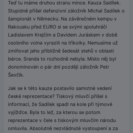
Teď tu máme druhou stranu mince. Kauza Sadílek.
Stupidně přišel defenzivní záložník Michal Sadílek o
šampionát v Německu. Na závěrečném kempu v
Rakousku před EURO si se svými spoluhráči
Ladislavem Krejčím a Davidem Juráskem v době
osobního volna vyrazili na tříkolky. Nemusíme už
zmiňovat jeho přibližně šedesát stehů v oblasti
bérce. Sranda to rozhodně nebyla. Místo něj byl
donominován o pár dní později záložník Petr
Ševčík.
Jak se k této kauze postavilo samotné vedení
české reprezentace? Tiskový mluvčí přišel s
informací, že Sadílek spadl na kole při týmové
vyjížďce. Byla to lež, za kterou se potom
reprezentace v čele s tiskovým mluvčím národu
omluvila. Absolutně nezvládnuté vystoupení a za