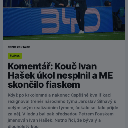
REPREZENTACE
ČLÁNEK
Komentář: Kouč Ivan
Hašek úkol nesplnil a ME
skončilo fiaskem
Když po krkolomné a nakonec úspěšné kvalifikaci
rezignoval trenér národního týmu Jaroslav Šilhavý s
celým svým realizačním týmem, čekalo se, kdo přijde
za něj. V lednu byl pak předsedou Petrem Fouskem
jmenován Ivan Hašek. Nutno říci, že bývalý a
dlouholetý kou