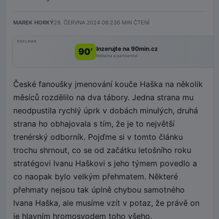
MAREK HORKÝ
28. ČERVNA 2024 08:23
6
MIN ČTENÍ
REKLAMA
Inzerujte na 90min.cz
90’
Reklama a partnerství
České fanoušky jmenování kouče Haška na několik
měsíců rozdělilo na dva tábory. Jedna strana mu
neodpustila rychlý úprk v dobách minulých, druhá
strana ho obhajovala s tím, že je to největší
trenérský odborník. Pojďme si v tomto článku
trochu shrnout, co se od začátku letošního roku
stratégovi Ivanu Haškovi s jeho týmem povedlo a
co naopak bylo velkým přehmatem. Některé
přehmaty nejsou tak úplně chybou samotného
Ivana Haška, ale musíme vzít v potaz, že právě on
je hlavním hromosvodem toho všeho.