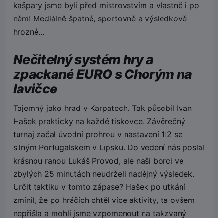
kašpary jsme byli před mistrovstvím a vlastně i po
něm! Mediálně špatné, sportovně a výsledkově
hrozné...
Nečitelný systém hry a
zpackané EURO s Chorým na
lavičce
Tajemný jako hrad v Karpatech. Tak působil Ivan
Hašek prakticky na každé tiskovce. Závěrečný
turnaj začal úvodní prohrou v nastavení 1:2 se
silným Portugalskem v Lipsku. Do vedení nás poslal
krásnou ranou Lukáš Provod, ale naši borci ve
zbylých 25 minutách neudrželi nadějný výsledek.
Určit taktiku v tomto zápase? Hašek po utkání
zmínil, že po hráčích chtěl více aktivity, ta ovšem
nepřišla a mohli jsme vzpomenout na takzvaný