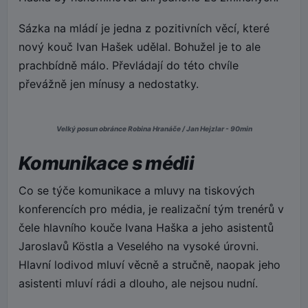
Sázka na mládí je jedna z pozitivních věcí, které
nový kouč Ivan Hašek udělal. Bohužel je to ale
prachbídně málo. Převládají do této chvíle
převážně jen mínusy a nedostatky.
Velký posun obránce Robina Hranáče / Jan Hejzlar - 90min
Komunikace s médii
Co se týče komunikace a mluvy na tiskových
konferencích pro média, je realizační tým trenérů v
čele hlavního kouče Ivana Haška a jeho asistentů
Jaroslavů Köstla a Veselého na vysoké úrovni.
Hlavní lodivod mluví věcně a stručně, naopak jeho
asistenti mluví rádi a dlouho, ale nejsou nudní.