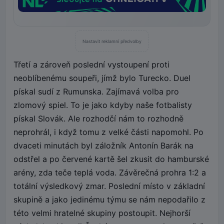
Nastavit reklamní předvolby
Třetí a zároveň poslední vystoupení proti
neoblíbenému soupeři, jímž bylo Turecko. Duel
pískal sudí z Rumunska. Zajímavá volba pro
zlomový spiel. To je jako kdyby naše fotbalisty
pískal Slovák. Ale rozhodčí nám to rozhodně
neprohrál, i když tomu z velké části napomohl. Po
dvaceti minutách byl záložník Antonín Barák na
odstřel a po červené kartě šel zkusit do hamburské
arény, zda teče teplá voda. Závěrečná prohra 1:2 a
totální výsledkový zmar. Poslední místo v základní
skupině a jako jedinému týmu se nám nepodařilo z
této velmi hratelné skupiny postoupit. Nejhorší