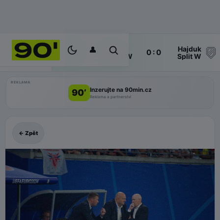
👤
ŽNK
Hajduk
58'
0 : 0
ŽIVĚ
Mura W
Split W
REKLAMA
Inzerujte na 90min.cz
90’
Reklama a partnerství
← Zpět