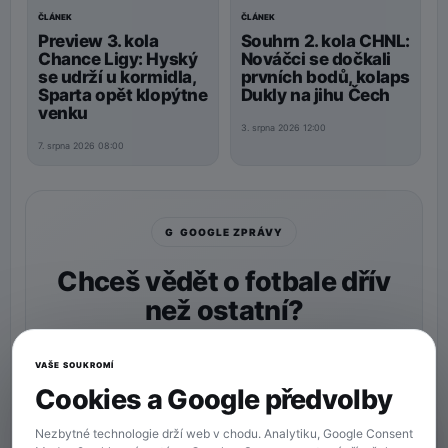
ČLÁNEK
ČLÁNEK
Preview 3. kola
Souhrn 2. kola CHNL:
Chance Ligy: Hyský
Nováčci se dočkali
se udrží u kormidla,
prvních bodů, kolaps
Sparta opět klopýtne
Dukly na jihu Čech
venku
3. srpna 2026 12:00
7. srpna 2026 08:00
G GOOGLE ZPRÁVY
Chceš vědět o fotbale dřív
než ostatní?
Nastav si
90min.cz
jako preferovaný zdroj a naše
zprávy uvidíš v Googlu častěji.
VAŠE SOUKROMÍ
Cookies a Google předvolby
★ Preferovaný zdroj
Více zpráv na Googlu
Nezbytné technologie drží web v chodu. Analytiku, Google Consent