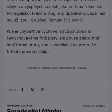
silných a vyspělých zemích jako je třeba Německo,
Portugalsko, Francie, Anglie či Španělsko. Lepší než
my už jsou i Gruzínci, Rumuni či Slovinci.
Kde je chyba?! Ve výchově hráčů již odmala!
Nevychováváme fotbalisty, ale pouze atlety, kteří
hrají fotbal proto, aby si vydělali a ne proto, že
fotbal opravdu milují...
Po prohře s Portugalskem / Daniel Ulrich - 90min
f
𝕏
↗
Sdílet
POKRAČUJTE VE ČTENÍ
VŠECHNY ČLÁNKY
Související články