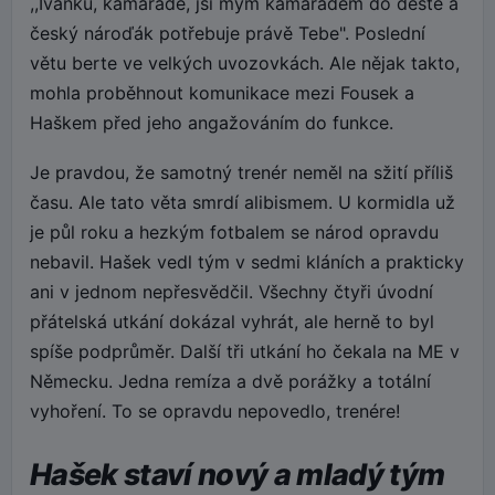
,,Ivánku, kamaráde, jsi mým kamarádem do deště a
český nároďák potřebuje právě Tebe". Poslední
větu berte ve velkých uvozovkách. Ale nějak takto,
mohla proběhnout komunikace mezi Fousek a
Haškem před jeho angažováním do funkce.
Je pravdou, že samotný trenér neměl na sžití příliš
času. Ale tato věta smrdí alibismem. U kormidla už
je půl roku a hezkým fotbalem se národ opravdu
nebavil. Hašek vedl tým v sedmi kláních a prakticky
ani v jednom nepřesvědčil. Všechny čtyři úvodní
přátelská utkání dokázal vyhrát, ale herně to byl
spíše podprůměr. Další tři utkání ho čekala na ME v
Německu. Jedna remíza a dvě porážky a totální
vyhoření. To se opravdu nepovedlo, trenére!
Hašek staví nový a mladý tým