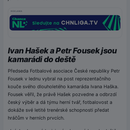
REKLAMA
Ivan Hašek a Petr Fousek jsou
kamarádi do deště
Předseda Fotbalové asociace České republiky Petr
Fousek v lednu vybral na post reprezentačního
kouče svého dlouholetého kamaráda Ivana Haška.
Fousek věřil, že právě Hašek pozvedne a odbrzdí
český výběr a dá týmu herní tvář, fotbalovost a
dokáže své letité trenérské schopnosti předat
hráčům v herních prvcích.