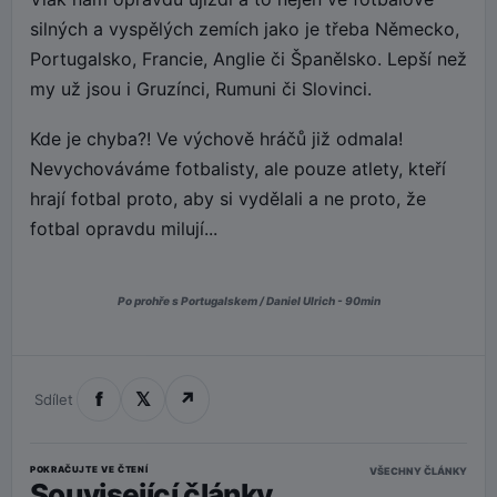
silných a vyspělých zemích jako je třeba Německo,
Portugalsko, Francie, Anglie či Španělsko. Lepší než
my už jsou i Gruzínci, Rumuni či Slovinci.
Kde je chyba?! Ve výchově hráčů již odmala!
Nevychováváme fotbalisty, ale pouze atlety, kteří
hrají fotbal proto, aby si vydělali a ne proto, že
fotbal opravdu milují...
Po prohře s Portugalskem / Daniel Ulrich - 90min
f
𝕏
↗
Sdílet
POKRAČUJTE VE ČTENÍ
VŠECHNY ČLÁNKY
Související články