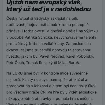
Ujíždí nám evropský vlak,
který už teď je v nedohlednu
Český fotbal si vždycky zakládal na píli,
obětavosti, bojovnosti a pak k tomu postupně
přidával i fotbalovost. V dnešní době až na výjimku
v podobě Patrika Schicka, nevychováváme talenty
pro světový fotbal a velké kluby. Za posledních
dvacet let jsme tu neměli opravdu talentovanou
hvězdu, jakým byl Pavel Nedvěd, Karel Poborský,
Petr Čech, Tomáš Rosický či Milan Baroš.
Na EURU jsme byli v kontrole míče suverénně
nejhorší. Kulatý nesmysl nám spíše překážel a
zpracovat ho s lehkostí a citem byl nadlidský úkol
pro všechny hráče ČR. Ve hře byly vidět alibistické
nákopy, zpětné přihrávky a pomalá hra s míčem.
Vlak nám opravdu ujíždí a to nejen ve fotbalově