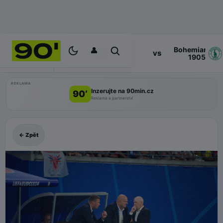
👤
Bohemians
17:00
vs
PROGRAM
Zlin
1905
REKLAMA
Inzerujte na 90min.cz
90’
Reklama a partnerství
← Zpět