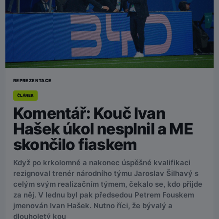
REPREZENTACE
ČLÁNEK
Komentář: Kouč Ivan
Hašek úkol nesplnil a ME
skončilo fiaskem
Když po krkolomné a nakonec úspěšné kvalifikaci
rezignoval trenér národního týmu Jaroslav Šilhavý s
celým svým realizačním týmem, čekalo se, kdo přijde
za něj. V lednu byl pak předsedou Petrem Fouskem
jmenován Ivan Hašek. Nutno říci, že bývalý a
dlouholetý kou