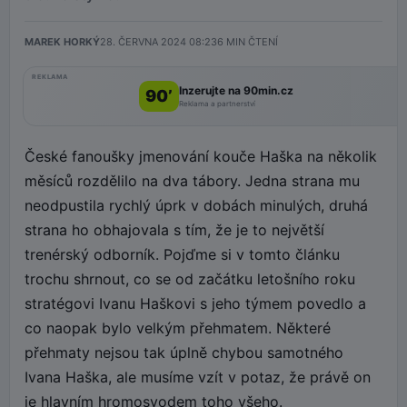
MAREK HORKÝ
28. ČERVNA 2024 08:23
6
MIN ČTENÍ
REKLAMA
Inzerujte na 90min.cz
90’
Reklama a partnerství
České fanoušky jmenování kouče Haška na několik
měsíců rozdělilo na dva tábory. Jedna strana mu
neodpustila rychlý úprk v dobách minulých, druhá
strana ho obhajovala s tím, že je to největší
trenérský odborník. Pojďme si v tomto článku
trochu shrnout, co se od začátku letošního roku
stratégovi Ivanu Haškovi s jeho týmem povedlo a
co naopak bylo velkým přehmatem. Některé
přehmaty nejsou tak úplně chybou samotného
Ivana Haška, ale musíme vzít v potaz, že právě on
je hlavním hromosvodem toho všeho.