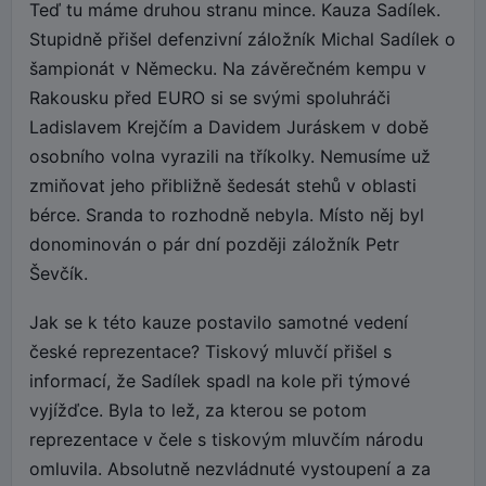
Teď tu máme druhou stranu mince. Kauza Sadílek.
Stupidně přišel defenzivní záložník Michal Sadílek o
šampionát v Německu. Na závěrečném kempu v
Rakousku před EURO si se svými spoluhráči
Ladislavem Krejčím a Davidem Juráskem v době
osobního volna vyrazili na tříkolky. Nemusíme už
zmiňovat jeho přibližně šedesát stehů v oblasti
bérce. Sranda to rozhodně nebyla. Místo něj byl
donominován o pár dní později záložník Petr
Ševčík.
Jak se k této kauze postavilo samotné vedení
české reprezentace? Tiskový mluvčí přišel s
informací, že Sadílek spadl na kole při týmové
vyjížďce. Byla to lež, za kterou se potom
reprezentace v čele s tiskovým mluvčím národu
omluvila. Absolutně nezvládnuté vystoupení a za