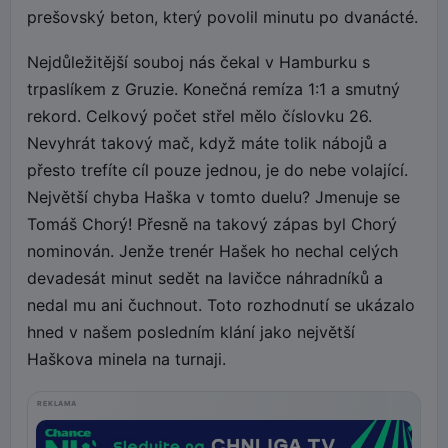
prešovský beton, který povolil minutu po dvanácté.
Nejdůležitější souboj nás čekal v Hamburku s
trpaslíkem z Gruzie. Konečná remíza 1:1 a smutný
rekord. Celkový počet střel mělo číslovku 26.
Nevyhrát takový mač, když máte tolik nábojů a
přesto trefíte cíl pouze jednou, je do nebe volající.
Největší chyba Haška v tomto duelu? Jmenuje se
Tomáš Chorý! Přesně na takový zápas byl Chorý
nominován. Jenže trenér Hašek ho nechal celých
devadesát minut sedět na lavičce náhradníků a
nedal mu ani čuchnout. Toto rozhodnutí se ukázalo
hned v našem posledním klání jako největší
Haškova minela na turnaji.
REKLAMA