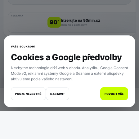
REKLAMA
Inzerujte na 90min.cz
90’
Reklama a partnerství
VAŠE SOUKROMÍ
Cookies a Google předvolby
Nezbytné technologie drží web v chodu. Analytiku, Google Consent
Mode v2, reklamní systémy Google a Seznam a externí příspěvky
aktivujeme podle vašeho nastavení.
SOUKROMÍ
POUZE NEZBYTNÉ
NASTAVIT
POVOLIT VŠE
Domů
Zápasy
Články
Zprávy
Více