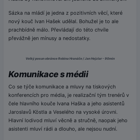
Sázka na mládí je jedna z pozitivních věcí, které
nový kouč Ivan Hašek udělal. Bohužel je to ale
prachbídně málo. Převládají do této chvíle
převážně jen mínusy a nedostatky.
Velký posun obránce Robina Hranáče / Jan Hejzlar - 90min
Komunikace s médii
Co se týče komunikace a mluvy na tiskových
konferencích pro média, je realizační tým trenérů v
čele hlavního kouče Ivana Haška a jeho asistentů
Jaroslavů Köstla a Veselého na vysoké úrovni.
Hlavní lodivod mluví věcně a stručně, naopak jeho
asistenti mluví rádi a dlouho, ale nejsou nudní.