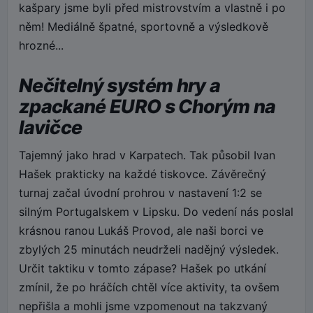
kašpary jsme byli před mistrovstvím a vlastně i po
něm! Mediálně špatné, sportovně a výsledkově
hrozné...
Nečitelný systém hry a
zpackané EURO s Chorým na
lavičce
Tajemný jako hrad v Karpatech. Tak působil Ivan
Hašek prakticky na každé tiskovce. Závěrečný
turnaj začal úvodní prohrou v nastavení 1:2 se
silným Portugalskem v Lipsku. Do vedení nás poslal
krásnou ranou Lukáš Provod, ale naši borci ve
zbylých 25 minutách neudrželi nadějný výsledek.
Určit taktiku v tomto zápase? Hašek po utkání
zmínil, že po hráčích chtěl více aktivity, ta ovšem
nepřišla a mohli jsme vzpomenout na takzvaný