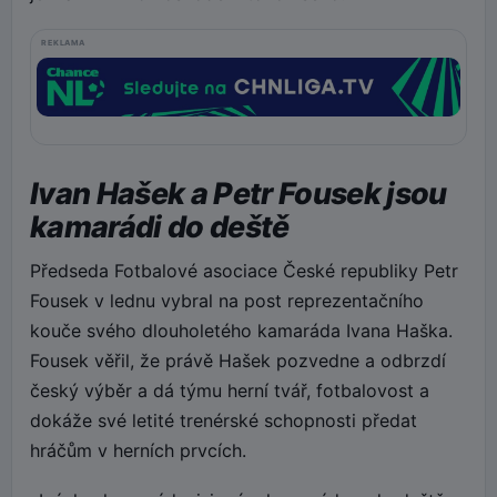
REKLAMA
Ivan Hašek a Petr Fousek jsou
kamarádi do deště
Předseda Fotbalové asociace České republiky Petr
Fousek v lednu vybral na post reprezentačního
kouče svého dlouholetého kamaráda Ivana Haška.
Fousek věřil, že právě Hašek pozvedne a odbrzdí
český výběr a dá týmu herní tvář, fotbalovost a
dokáže své letité trenérské schopnosti předat
hráčům v herních prvcích.