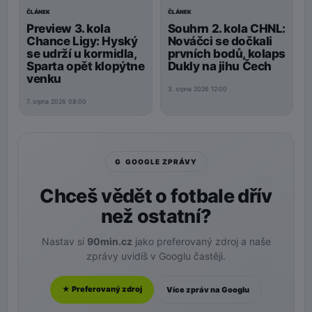
ČLÁNEK
ČLÁNEK
Preview 3. kola
Souhrn 2. kola CHNL:
Chance Ligy: Hyský
Nováčci se dočkali
se udrží u kormidla,
prvních bodů, kolaps
Sparta opět klopýtne
Dukly na jihu Čech
venku
3. srpna 2026 12:00
7. srpna 2026 08:00
G GOOGLE ZPRÁVY
Chceš vědět o fotbale dřív
než ostatní?
Nastav si
90min.cz
jako preferovaný zdroj a naše
zprávy uvidíš v Googlu častěji.
★ Preferovaný zdroj
Více zpráv na Googlu