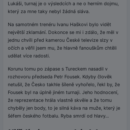
Lukáši, turnaj je o výsledcích a ne o herním dojmu,
který za mne taky nebyl žádná sláva.
Na samotném trenéru Ivanu Haškovi bylo vidět
největší zklamání. Dokonce se mi i zdálo, že měl v
jednu chvíli před kamerou České televize slzy v
očích a věřil jsem mu, že hlavně fanouškům chtěli
udělat více radosti.
Korunu tomu po zápase s Tureckem nasadil v
rozhovoru předseda Petr Fousek. Kdyby člověk
netušil, že Česko takhle šíleně vyhořelo, řekl by, že
Fousek byl na úplně jiném turnaji. Jeho hodnocení,
že reprezentace hrála vlastně skvěle a že tomu
chyběly jen body, to je silná káva na muže, který je
šéfem českého fotbalu. Ryba smrdí od hlavy...