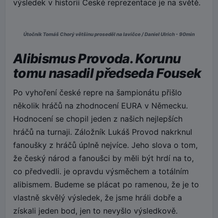
výsledek v historii České reprezentace je na světě.
Útočník Tomáš Chorý většinu proseděl na lavičce / Daniel Ulrich - 90min
Alibismus Provoda. Korunu
tomu nasadil předseda Fousek
Po vyhoření české repre na šampionátu přišlo
několik hráčů na zhodnocení EURA v Německu.
Hodnocení se chopil jeden z našich nejlepších
hráčů na turnaji. Záložník Lukáš Provod nakrknul
fanoušky z hráčů úplně nejvíce. Jeho slova o tom,
že český národ a fanoušci by měli být hrdí na to,
co předvedli. je opravdu výsměchem a totálním
alibismem. Budeme se plácat po ramenou, že je to
vlastně skvělý výsledek, že jsme hráli dobře a
získali jeden bod, jen to nevyšlo výsledkově.