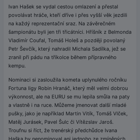
Ivan Hašek se vydal cestou omlazení a přestal
povolávat hráče, kteří dříve i přes vyšší věk jezdili
na každý reprezentační sraz. Na závěrečném
šampionátu byli jen tři třicátníci. Hříšník z Belmonda
Vladimír Coufal, Tomáš Holeš a později povolaný
Petr Ševčík, který nahradil Michala Sadílka, jež se
zranil při pádu na tříkolce během přípravného
kempu.
Nominaci si zasloužila kometa uplynulého ročníku
Fortuna ligy Robin Hranáč, který měl velmi dobrou
výkonnost, ale na EURU se mu lepila smůla na paty
a vlastně i na ruce. Můžeme jmenovat další mladé
pušky, jako je například Martin Vitík, Tomáš Vlček,
Matěj Jurásek, Pavel Šulc či Vítězslav Jaroš.
Troufnu si říct, že trenérský předchůdce Ivana
Haška by nenominoval ani jednoho ze zmíněných.