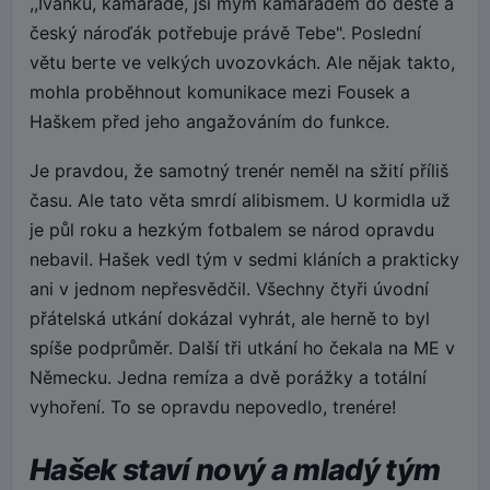
,,Ivánku, kamaráde, jsi mým kamarádem do deště a
český nároďák potřebuje právě Tebe". Poslední
větu berte ve velkých uvozovkách. Ale nějak takto,
mohla proběhnout komunikace mezi Fousek a
Haškem před jeho angažováním do funkce.
Je pravdou, že samotný trenér neměl na sžití příliš
času. Ale tato věta smrdí alibismem. U kormidla už
je půl roku a hezkým fotbalem se národ opravdu
nebavil. Hašek vedl tým v sedmi kláních a prakticky
ani v jednom nepřesvědčil. Všechny čtyři úvodní
přátelská utkání dokázal vyhrát, ale herně to byl
spíše podprůměr. Další tři utkání ho čekala na ME v
Německu. Jedna remíza a dvě porážky a totální
vyhoření. To se opravdu nepovedlo, trenére!
Hašek staví nový a mladý tým