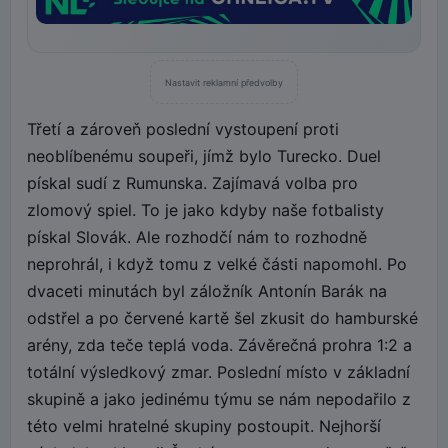
Nastavit reklamní předvolby
Třetí a zároveň poslední vystoupení proti
neoblíbenému soupeři, jímž bylo Turecko. Duel
pískal sudí z Rumunska. Zajímavá volba pro
zlomový spiel. To je jako kdyby naše fotbalisty
pískal Slovák. Ale rozhodčí nám to rozhodně
neprohrál, i když tomu z velké části napomohl. Po
dvaceti minutách byl záložník Antonín Barák na
odstřel a po červené kartě šel zkusit do hamburské
arény, zda teče teplá voda. Závěrečná prohra 1:2 a
totální výsledkový zmar. Poslední místo v základní
skupině a jako jedinému týmu se nám nepodařilo z
této velmi hratelné skupiny postoupit. Nejhorší