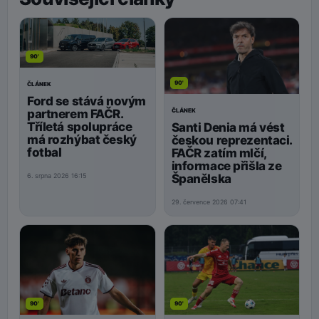
90'
90'
ČLÁNEK
Ford se stává novým
ČLÁNEK
partnerem FAČR.
Tříletá spolupráce
Santi Denia má vést
má rozhýbat český
českou reprezentaci.
fotbal
FAČR zatím mlčí,
informace přišla ze
Španělska
6. srpna 2026 16:15
29. července 2026 07:41
90'
90'