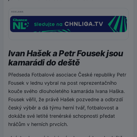
REKLAMA
Ivan Hašek a Petr Fousek jsou
kamarádi do deště
Předseda Fotbalové asociace České republiky Petr
Fousek v lednu vybral na post reprezentačního
kouče svého dlouholetého kamaráda Ivana Haška.
Fousek věřil, že právě Hašek pozvedne a odbrzdí
český výběr a dá týmu herní tvář, fotbalovost a
dokáže své letité trenérské schopnosti předat
hráčům v herních prvcích.