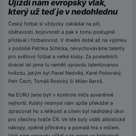
Ujíždí nám evropský vlak,
který už teď je v nedohlednu
Český fotbal si vždycky zakládal na píli,
obětavosti, bojovnosti a pak k tomu postupně
přidával i fotbalovost. V dnešní době až na výjimku
v podobě Patrika Schicka, nevychováváme talenty
pro světový fotbal a velké kluby. Za posledních
dvacet let jsme tu neměli opravdu talentovanou
hvězdu, jakým byl Pavel Nedvěd, Karel Poborský,
Petr Čech, Tomáš Rosický či Milan Baroš.
Na EURU jsme byli v kontrole míče suverénně
nejhorší. Kulatý nesmysl nám spíše překážel a
zpracovat ho s lehkostí a citem byl nadlidský úkol
pro všechny hráče ČR. Ve hře byly vidět alibistické
nákopy, zpětné přihrávky a pomalá hra s míčem.
Vlak nám opravdu ujíždí a to nejen ve fotbalově