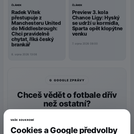
ČLÁNEK
ČLÁNEK
Preview 3. kola
Radek Vítek
Chance Ligy: Hyský
přestupuje z
se udrží u kormidla,
Manchesteru United
Sparta opět klopýtne
do Middlesbrough:
venku
Chci pravidelně
chytat, říká český
brankář
7. srpna 2026 08:00
8. srpna 2026 13:08
G GOOGLE ZPRÁVY
Chceš vědět o fotbale dřív
než ostatní?
Nastav si
90min.cz
jako preferovaný zdroj a naše
zprávy uvidíš v Googlu častěji.
VAŠE SOUKROMÍ
Cookies a Google předvolby