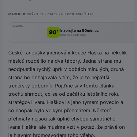
MAREK HORKÝ
28. ČERVNA 2024 08:23
6
MIN ČTENÍ
REKLAMA
Inzerujte na 90min.cz
90’
Reklama a partnerství
České fanoušky jmenování kouče Haška na několik
měsíců rozdělilo na dva tábory. Jedna strana mu
neodpustila rychlý úprk v dobách minulých, druhá
strana ho obhajovala s tím, že je to největší
trenérský odborník. Pojďme si v tomto článku
trochu shrnout, co se od začátku letošního roku
stratégovi Ivanu Haškovi s jeho týmem povedlo a
co naopak bylo velkým přehmatem. Některé
přehmaty nejsou tak úplně chybou samotného
Ivana Haška, ale musíme vzít v potaz, že právě on
je hlavním hromosvodem toho všeho.