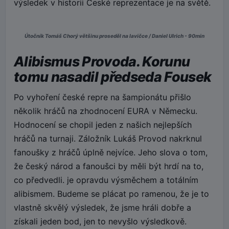
výsledek v historii České reprezentace je na světě.
Útočník Tomáš Chorý většinu proseděl na lavičce / Daniel Ulrich - 90min
Alibismus Provoda. Korunu
tomu nasadil předseda Fousek
Po vyhoření české repre na šampionátu přišlo
několik hráčů na zhodnocení EURA v Německu.
Hodnocení se chopil jeden z našich nejlepších
hráčů na turnaji. Záložník Lukáš Provod nakrknul
fanoušky z hráčů úplně nejvíce. Jeho slova o tom,
že český národ a fanoušci by měli být hrdí na to,
co předvedli. je opravdu výsměchem a totálním
alibismem. Budeme se plácat po ramenou, že je to
vlastně skvělý výsledek, že jsme hráli dobře a
získali jeden bod, jen to nevyšlo výsledkově.