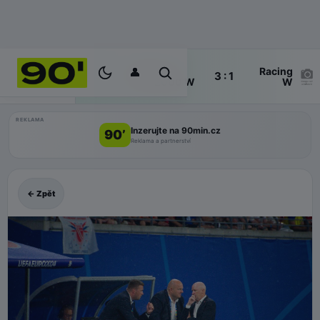
👤
SFK
Racing
59'
3 : 1
ŽIVĚ
2000 W
W
REKLAMA
Inzerujte na 90min.cz
90’
Reklama a partnerství
← Zpět