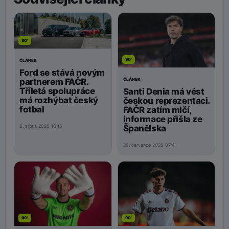
90'
90'
ČLÁNEK
Ford se stává novým
ČLÁNEK
partnerem FAČR.
Tříletá spolupráce
Santi Denia má vést
má rozhýbat český
českou reprezentaci.
fotbal
FAČR zatím mlčí,
informace přišla ze
Španělska
6. srpna 2026 16:15
29. července 2026 07:41
90'
90'