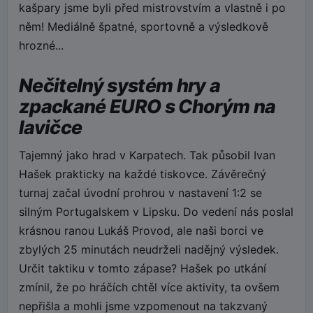
kašpary jsme byli před mistrovstvím a vlastně i po
něm! Mediálně špatné, sportovně a výsledkově
hrozné...
Nečitelný systém hry a
zpackané EURO s Chorým na
lavičce
Tajemný jako hrad v Karpatech. Tak působil Ivan
Hašek prakticky na každé tiskovce. Závěrečný
turnaj začal úvodní prohrou v nastavení 1:2 se
silným Portugalskem v Lipsku. Do vedení nás poslal
krásnou ranou Lukáš Provod, ale naši borci ve
zbylých 25 minutách neudrželi nadějný výsledek.
Určit taktiku v tomto zápase? Hašek po utkání
zmínil, že po hráčích chtěl více aktivity, ta ovšem
nepřišla a mohli jsme vzpomenout na takzvaný