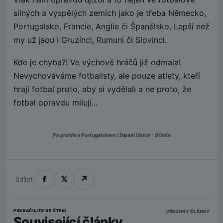
silných a vyspělých zemích jako je třeba Německo,
Portugalsko, Francie, Anglie či Španělsko. Lepší než
my už jsou i Gruzínci, Rumuni či Slovinci.
Kde je chyba?! Ve výchově hráčů již odmala!
Nevychováváme fotbalisty, ale pouze atlety, kteří
hrají fotbal proto, aby si vydělali a ne proto, že
fotbal opravdu milují...
Po prohře s Portugalskem / Daniel Ulrich - 90min
f
𝕏
↗
Sdílet
POKRAČUJTE VE ČTENÍ
VŠECHNY ČLÁNKY
Související články