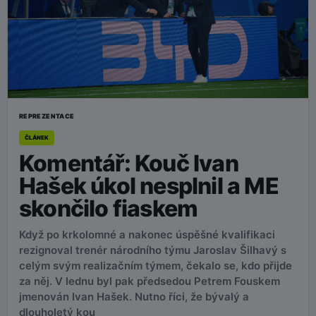
REPREZENTACE
ČLÁNEK
Komentář: Kouč Ivan
Hašek úkol nesplnil a ME
skončilo fiaskem
Když po krkolomné a nakonec úspěšné kvalifikaci
rezignoval trenér národního týmu Jaroslav Šilhavý s
celým svým realizačním týmem, čekalo se, kdo přijde
za něj. V lednu byl pak předsedou Petrem Fouskem
jmenován Ivan Hašek. Nutno říci, že bývalý a
dlouholetý kou