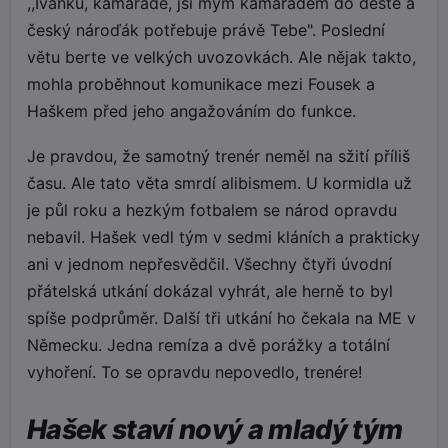
,,Ivánku, kamaráde, jsi mým kamarádem do deště a
český nároďák potřebuje právě Tebe". Poslední
větu berte ve velkých uvozovkách. Ale nějak takto,
mohla proběhnout komunikace mezi Fousek a
Haškem před jeho angažováním do funkce.
Je pravdou, že samotný trenér neměl na sžití příliš
času. Ale tato věta smrdí alibismem. U kormidla už
je půl roku a hezkým fotbalem se národ opravdu
nebavil. Hašek vedl tým v sedmi kláních a prakticky
ani v jednom nepřesvědčil. Všechny čtyři úvodní
přátelská utkání dokázal vyhrát, ale herně to byl
spíše podprůměr. Další tři utkání ho čekala na ME v
Německu. Jedna remíza a dvě porážky a totální
vyhoření. To se opravdu nepovedlo, trenére!
Hašek staví nový a mladý tým