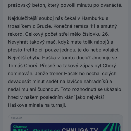
prešovský beton, který povolil minutu po dvanácté.
Nejdůležitější souboj nás čekal v Hamburku s
trpaslíkem z Gruzie. Konečná remíza 1:1 a smutný
rekord. Celkový počet střel mělo číslovku 26.
Nevyhrát takový mač, když máte tolik nábojů a
přesto trefíte cíl pouze jednou, je do nebe volající.
Největší chyba Haška v tomto duelu? Jmenuje se
Tomáš Chorý! Přesně na takový zápas byl Chorý
nominován. Jenže trenér Hašek ho nechal celých
devadesát minut sedět na lavičce náhradníků a
nedal mu ani čuchnout. Toto rozhodnutí se ukázalo
hned v našem posledním klání jako největší
Haškova minela na turnaji.
REKLAMA