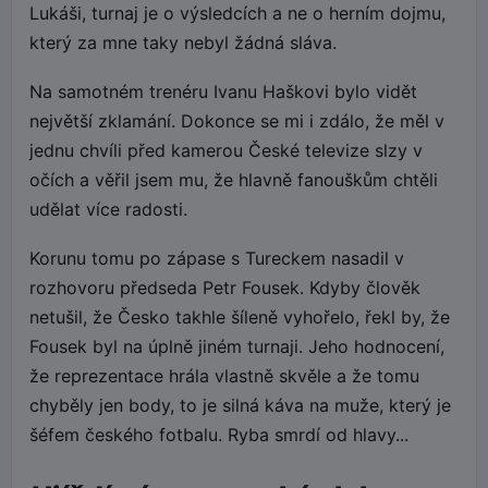
Lukáši, turnaj je o výsledcích a ne o herním dojmu,
který za mne taky nebyl žádná sláva.
Na samotném trenéru Ivanu Haškovi bylo vidět
největší zklamání. Dokonce se mi i zdálo, že měl v
jednu chvíli před kamerou České televize slzy v
očích a věřil jsem mu, že hlavně fanouškům chtěli
udělat více radosti.
Korunu tomu po zápase s Tureckem nasadil v
rozhovoru předseda Petr Fousek. Kdyby člověk
netušil, že Česko takhle šíleně vyhořelo, řekl by, že
Fousek byl na úplně jiném turnaji. Jeho hodnocení,
že reprezentace hrála vlastně skvěle a že tomu
chyběly jen body, to je silná káva na muže, který je
šéfem českého fotbalu. Ryba smrdí od hlavy...