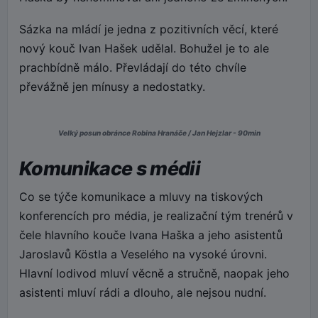
Sázka na mládí je jedna z pozitivních věcí, které
nový kouč Ivan Hašek udělal. Bohužel je to ale
prachbídně málo. Převládají do této chvíle
převážně jen mínusy a nedostatky.
Velký posun obránce Robina Hranáče / Jan Hejzlar - 90min
Komunikace s médii
Co se týče komunikace a mluvy na tiskových
konferencích pro média, je realizační tým trenérů v
čele hlavního kouče Ivana Haška a jeho asistentů
Jaroslavů Köstla a Veselého na vysoké úrovni.
Hlavní lodivod mluví věcně a stručně, naopak jeho
asistenti mluví rádi a dlouho, ale nejsou nudní.