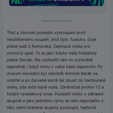
Nastavit reklamní předvolby
Třetí a zároveň poslední vystoupení proti
neoblíbenému soupeři, jímž bylo Turecko. Duel
pískal sudí z Rumunska. Zajímavá volba pro
zlomový spiel. To je jako kdyby naše fotbalisty
pískal Slovák. Ale rozhodčí nám to rozhodně
neprohrál, i když tomu z velké části napomohl. Po
dvaceti minutách byl záložník Antonín Barák na
odstřel a po červené kartě šel zkusit do hamburské
arény, zda teče teplá voda. Závěrečná prohra 1:2 a
totální výsledkový zmar. Poslední místo v základní
skupině a jako jedinému týmu se nám nepodařilo z
této velmi hratelné skupiny postoupit. Nejhorší