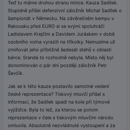
Teď tu máme druhou stranu mince. Kauza Sadílek.
Stupidně přišel defenzivní záložník Michal Sadílek o
šampionát v Německu. Na závěrečném kempu v
Rakousku před EURO si se svými spoluhráči
Ladislavem Krejčím a Davidem Juráskem v době
osobního volna vyrazili na tříkolky. Nemusíme už
zmiňovat jeho přibližně šedesát stehů v oblasti
bérce. Sranda to rozhodně nebyla. Místo něj byl
donominován o pár dní později záložník Petr
Ševčík.
Jak se k této kauze postavilo samotné vedení
české reprezentace? Tiskový mluvčí přišel s
informací, že Sadílek spadl na kole při týmové
vyjížďce. Byla to lež, za kterou se potom
reprezentace v čele s tiskovým mluvčím národu
omluvila. Absolutně nezvládnuté vystoupení a za