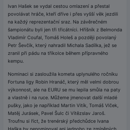
Ivan Hašek se vydal cestou omlazení a přestal
povolávat hráče, kteří dříve i přes vyšší věk jezdili
na každý reprezentační sraz. Na závěrečném
šampionátu byli jen tři třicátníci. Hříšník z Belmonda
Vladimír Coufal, Tomáš Holeš a později povolaný
Petr Ševčík, který nahradil Michala Sadílka, jež se
zranil při pádu na tříkolce během přípravného
kempu.
Nominaci si zasloužila kometa uplynulého ročníku
Fortuna ligy Robin Hranáč, který měl velmi dobrou
výkonnost, ale na EURU se mu lepila smůla na paty
a vlastně i na ruce. Můžeme jmenovat další mladé
pušky, jako je například Martin Vitík, Tomáš Vlček,
Matěj Jurásek, Pavel Šulc či Vítězslav Jaroš.
Troufnu si říct, že trenérský předchůdce Ivana
Haška by nenominoval ani jednoho ze zmíněných.