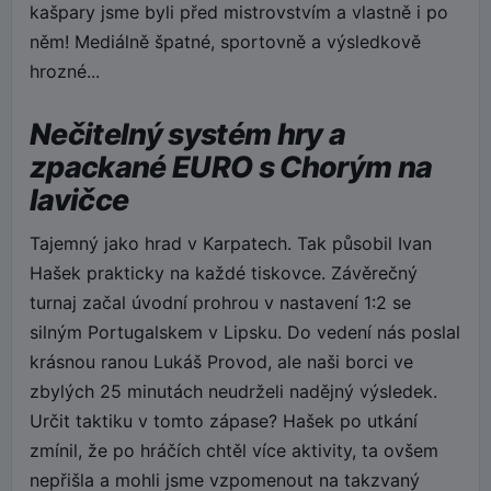
kašpary jsme byli před mistrovstvím a vlastně i po
něm! Mediálně špatné, sportovně a výsledkově
hrozné...
Nečitelný systém hry a
zpackané EURO s Chorým na
lavičce
Tajemný jako hrad v Karpatech. Tak působil Ivan
Hašek prakticky na každé tiskovce. Závěrečný
turnaj začal úvodní prohrou v nastavení 1:2 se
silným Portugalskem v Lipsku. Do vedení nás poslal
krásnou ranou Lukáš Provod, ale naši borci ve
zbylých 25 minutách neudrželi nadějný výsledek.
Určit taktiku v tomto zápase? Hašek po utkání
zmínil, že po hráčích chtěl více aktivity, ta ovšem
nepřišla a mohli jsme vzpomenout na takzvaný