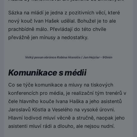
Sázka na mládí je jedna z pozitivních věcí, které
nový kouč Ivan Hašek udělal. Bohužel je to ale
prachbídně málo. Převládají do této chvíle
převážně jen mínusy a nedostatky.
Velký posun obránce Robina Hranáče / Jan Hejzlar - 90min
Komunikace s médii
Co se týče komunikace a mluvy na tiskových
konferencích pro média, je realizační tým trenérů v
čele hlavního kouče Ivana Haška a jeho asistentů
Jaroslavů Köstla a Veselého na vysoké úrovni.
Hlavní lodivod mluví věcně a stručně, naopak jeho
asistenti mluví rádi a dlouho, ale nejsou nudní.