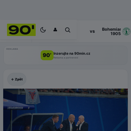
👤
Bohemians
17:00
vs
PROGRAM
Zlin
1905
REKLAMA
Inzerujte na 90min.cz
90’
Reklama a partnerství
← Zpět