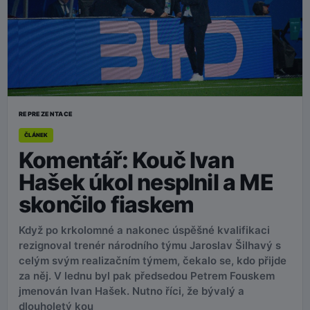
REPREZENTACE
ČLÁNEK
Komentář: Kouč Ivan
Hašek úkol nesplnil a ME
skončilo fiaskem
Když po krkolomné a nakonec úspěšné kvalifikaci
rezignoval trenér národního týmu Jaroslav Šilhavý s
celým svým realizačním týmem, čekalo se, kdo přijde
za něj. V lednu byl pak předsedou Petrem Fouskem
jmenován Ivan Hašek. Nutno říci, že bývalý a
dlouholetý kou