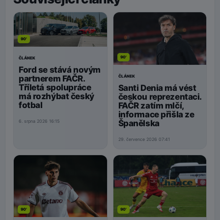
90'
90'
ČLÁNEK
Ford se stává novým
ČLÁNEK
partnerem FAČR.
Tříletá spolupráce
Santi Denia má vést
má rozhýbat český
českou reprezentaci.
fotbal
FAČR zatím mlčí,
informace přišla ze
Španělska
6. srpna 2026 16:15
29. července 2026 07:41
90'
90'