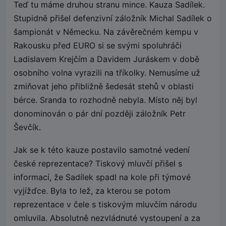
Teď tu máme druhou stranu mince. Kauza Sadílek.
Stupidně přišel defenzivní záložník Michal Sadílek o
šampionát v Německu. Na závěrečném kempu v
Rakousku před EURO si se svými spoluhráči
Ladislavem Krejčím a Davidem Juráskem v době
osobního volna vyrazili na tříkolky. Nemusíme už
zmiňovat jeho přibližně šedesát stehů v oblasti
bérce. Sranda to rozhodně nebyla. Místo něj byl
donominován o pár dní později záložník Petr
Ševčík.
Jak se k této kauze postavilo samotné vedení
české reprezentace? Tiskový mluvčí přišel s
informací, že Sadílek spadl na kole při týmové
vyjížďce. Byla to lež, za kterou se potom
reprezentace v čele s tiskovým mluvčím národu
omluvila. Absolutně nezvládnuté vystoupení a za