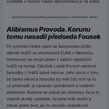
výsledek v historii České reprezentace je na světě.
Útočník Tomáš Chorý většinu proseděl na lavičce / Daniel Ulrich - 90min
Alibismus Provoda. Korunu
tomu nasadil předseda Fousek
Po vyhoření české repre na šampionátu přišlo
několik hráčů na zhodnocení EURA v Německu.
Hodnocení se chopil jeden z našich nejlepších
hráčů na turnaji. Záložník Lukáš Provod nakrknul
fanoušky z hráčů úplně nejvíce. Jeho slova o tom,
že český národ a fanoušci by měli být hrdí na to,
co předvedli. je opravdu výsměchem a totálním
alibismem. Budeme se plácat po ramenou, že je to
vlastně skvělý výsledek, že jsme hráli dobře a
získali jeden bod, jen to nevyšlo výsledkově.