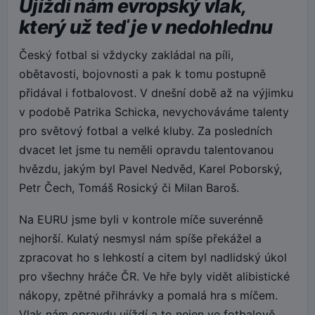
Ujíždí nám evropský vlak,
který už teď je v nedohlednu
Český fotbal si vždycky zakládal na píli,
obětavosti, bojovnosti a pak k tomu postupně
přidával i fotbalovost. V dnešní době až na výjimku
v podobě Patrika Schicka, nevychováváme talenty
pro světový fotbal a velké kluby. Za posledních
dvacet let jsme tu neměli opravdu talentovanou
hvězdu, jakým byl Pavel Nedvěd, Karel Poborský,
Petr Čech, Tomáš Rosický či Milan Baroš.
Na EURU jsme byli v kontrole míče suverénně
nejhorší. Kulatý nesmysl nám spíše překážel a
zpracovat ho s lehkostí a citem byl nadlidský úkol
pro všechny hráče ČR. Ve hře byly vidět alibistické
nákopy, zpětné přihrávky a pomalá hra s míčem.
Vlak nám opravdu ujíždí a to nejen ve fotbalově