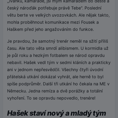
,,Ivánku, kamaráde, jsi mým kamarádem do deště a
český nároďák potřebuje právě Tebe". Poslední
větu berte ve velkých uvozovkách. Ale nějak takto,
mohla proběhnout komunikace mezi Fousek a
Haškem před jeho angažováním do funkce.
Je pravdou, že samotný trenér neměl na sžití příliš
času. Ale tato věta smrdí alibismem. U kormidla už
je půl roku a hezkým fotbalem se národ opravdu
nebavil. Hašek vedl tým v sedmi kláních a prakticky
ani v jednom nepřesvědčil. Všechny čtyři úvodní
přátelská utkání dokázal vyhrát, ale herně to byl
spíše podprůměr. Další tři utkání ho čekala na ME v
Německu. Jedna remíza a dvě porážky a totální
vyhoření. To se opravdu nepovedlo, trenére!
Hašek staví nový a mladý tým