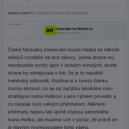
MAREK HORKÝ
28. ČERVNA 2024 08:23
6
MIN ČTENÍ
REKLAMA
Inzerujte na 90min.cz
90’
Reklama a partnerství
České fanoušky jmenování kouče Haška na několik
měsíců rozdělilo na dva tábory. Jedna strana mu
neodpustila rychlý úprk v dobách minulých, druhá
strana ho obhajovala s tím, že je to největší
trenérský odborník. Pojďme si v tomto článku
trochu shrnout, co se od začátku letošního roku
stratégovi Ivanu Haškovi s jeho týmem povedlo a
co naopak bylo velkým přehmatem. Některé
přehmaty nejsou tak úplně chybou samotného
Ivana Haška, ale musíme vzít v potaz, že právě on
je hlavním hromosvodem toho všeho.