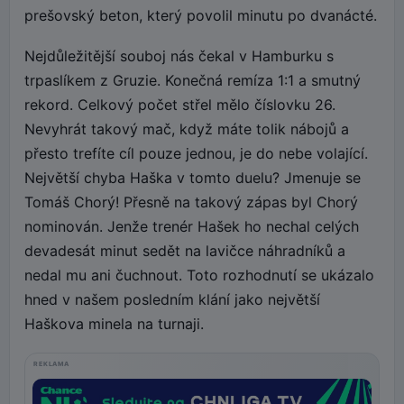
prešovský beton, který povolil minutu po dvanácté.
Nejdůležitější souboj nás čekal v Hamburku s
trpaslíkem z Gruzie. Konečná remíza 1:1 a smutný
rekord. Celkový počet střel mělo číslovku 26.
Nevyhrát takový mač, když máte tolik nábojů a
přesto trefíte cíl pouze jednou, je do nebe volající.
Největší chyba Haška v tomto duelu? Jmenuje se
Tomáš Chorý! Přesně na takový zápas byl Chorý
nominován. Jenže trenér Hašek ho nechal celých
devadesát minut sedět na lavičce náhradníků a
nedal mu ani čuchnout. Toto rozhodnutí se ukázalo
hned v našem posledním klání jako největší
Haškova minela na turnaji.
REKLAMA