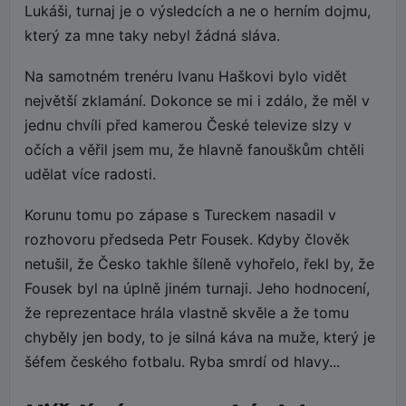
Lukáši, turnaj je o výsledcích a ne o herním dojmu,
který za mne taky nebyl žádná sláva.
Na samotném trenéru Ivanu Haškovi bylo vidět
největší zklamání. Dokonce se mi i zdálo, že měl v
jednu chvíli před kamerou České televize slzy v
očích a věřil jsem mu, že hlavně fanouškům chtěli
udělat více radosti.
Korunu tomu po zápase s Tureckem nasadil v
rozhovoru předseda Petr Fousek. Kdyby člověk
netušil, že Česko takhle šíleně vyhořelo, řekl by, že
Fousek byl na úplně jiném turnaji. Jeho hodnocení,
že reprezentace hrála vlastně skvěle a že tomu
chyběly jen body, to je silná káva na muže, který je
šéfem českého fotbalu. Ryba smrdí od hlavy...