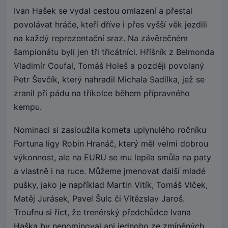
Ivan Hašek se vydal cestou omlazení a přestal
povolávat hráče, kteří dříve i přes vyšší věk jezdili
na každý reprezentační sraz. Na závěrečném
šampionátu byli jen tři třicátníci. Hříšník z Belmonda
Vladimír Coufal, Tomáš Holeš a později povolaný
Petr Ševčík, který nahradil Michala Sadílka, jež se
zranil při pádu na tříkolce během přípravného
kempu.
Nominaci si zasloužila kometa uplynulého ročníku
Fortuna ligy Robin Hranáč, který měl velmi dobrou
výkonnost, ale na EURU se mu lepila smůla na paty
a vlastně i na ruce. Můžeme jmenovat další mladé
pušky, jako je například Martin Vitík, Tomáš Vlček,
Matěj Jurásek, Pavel Šulc či Vítězslav Jaroš.
Troufnu si říct, že trenérský předchůdce Ivana
Haška by nenominoval ani jednoho ze zmíněných.