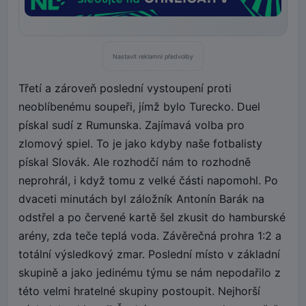
Nastavit reklamní předvolby
Třetí a zároveň poslední vystoupení proti
neoblíbenému soupeři, jímž bylo Turecko. Duel
pískal sudí z Rumunska. Zajímavá volba pro
zlomový spiel. To je jako kdyby naše fotbalisty
pískal Slovák. Ale rozhodčí nám to rozhodně
neprohrál, i když tomu z velké části napomohl. Po
dvaceti minutách byl záložník Antonín Barák na
odstřel a po červené kartě šel zkusit do hamburské
arény, zda teče teplá voda. Závěrečná prohra 1:2 a
totální výsledkový zmar. Poslední místo v základní
skupině a jako jedinému týmu se nám nepodařilo z
této velmi hratelné skupiny postoupit. Nejhorší