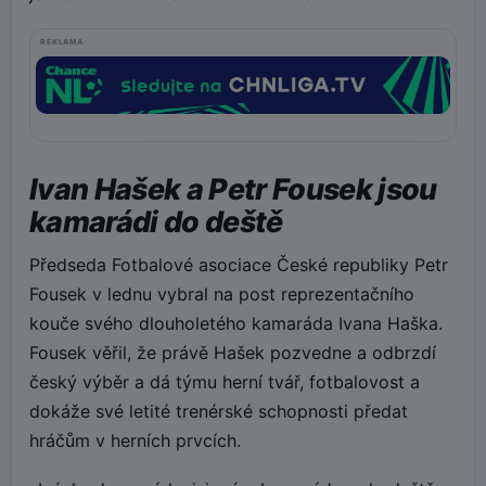
REKLAMA
Ivan Hašek a Petr Fousek jsou
kamarádi do deště
Předseda Fotbalové asociace České republiky Petr
Fousek v lednu vybral na post reprezentačního
kouče svého dlouholetého kamaráda Ivana Haška.
Fousek věřil, že právě Hašek pozvedne a odbrzdí
český výběr a dá týmu herní tvář, fotbalovost a
dokáže své letité trenérské schopnosti předat
hráčům v herních prvcích.