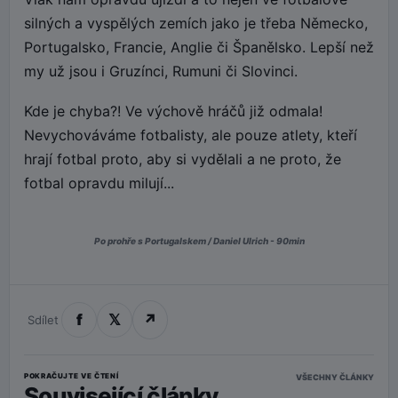
silných a vyspělých zemích jako je třeba Německo,
Portugalsko, Francie, Anglie či Španělsko. Lepší než
my už jsou i Gruzínci, Rumuni či Slovinci.
Kde je chyba?! Ve výchově hráčů již odmala!
Nevychováváme fotbalisty, ale pouze atlety, kteří
hrají fotbal proto, aby si vydělali a ne proto, že
fotbal opravdu milují...
Po prohře s Portugalskem / Daniel Ulrich - 90min
f
𝕏
↗
Sdílet
POKRAČUJTE VE ČTENÍ
VŠECHNY ČLÁNKY
Související články