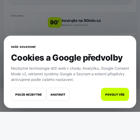
REKLAMA
Inzerujte na 90min.cz
90’
Reklama a partnerství
VAŠE SOUKROMÍ
Cookies a Google předvolby
Nezbytné technologie drží web v chodu. Analytiku, Google Consent
Mode v2, reklamní systémy Google a Seznam a externí příspěvky
aktivujeme podle vašeho nastavení.
SOUKROMÍ
POUZE NEZBYTNÉ
NASTAVIT
POVOLIT VŠE
Domů
Zápasy
Články
Zprávy
Více