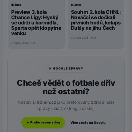
ČLÁNEK
ČLÁNEK
Preview 3. kola
Souhrn 2. kola CHNL:
Chance Ligy: Hyský
Nováčci se dočkali
se udrží u kormidla,
prvních bodů, kolaps
Sparta opět klopýtne
Dukly na jihu Čech
venku
3. srpna 2026 12:00
7. srpna 2026 08:00
G GOOGLE ZPRÁVY
Chceš vědět o fotbale dřív
než ostatní?
Nastav si
90min.cz
jako preferovaný zdroj a naše
zprávy uvidíš v Googlu častěji.
★ Preferovaný zdroj
Více zpráv na Googlu