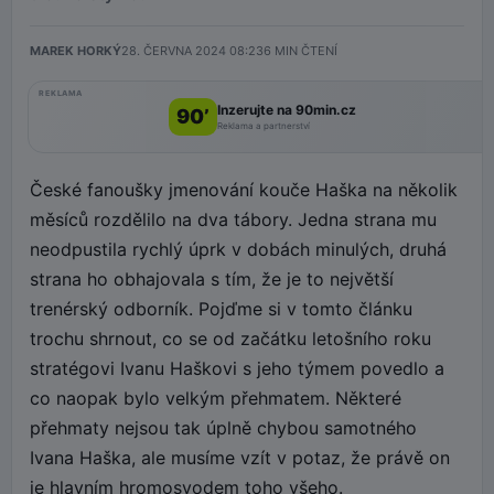
MAREK HORKÝ
28. ČERVNA 2024 08:23
6
MIN ČTENÍ
REKLAMA
Inzerujte na 90min.cz
90’
Reklama a partnerství
České fanoušky jmenování kouče Haška na několik
měsíců rozdělilo na dva tábory. Jedna strana mu
neodpustila rychlý úprk v dobách minulých, druhá
strana ho obhajovala s tím, že je to největší
trenérský odborník. Pojďme si v tomto článku
trochu shrnout, co se od začátku letošního roku
stratégovi Ivanu Haškovi s jeho týmem povedlo a
co naopak bylo velkým přehmatem. Některé
přehmaty nejsou tak úplně chybou samotného
Ivana Haška, ale musíme vzít v potaz, že právě on
je hlavním hromosvodem toho všeho.