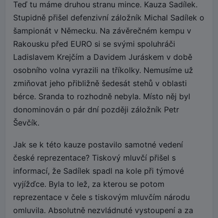
Teď tu máme druhou stranu mince. Kauza Sadílek.
Stupidně přišel defenzivní záložník Michal Sadílek o
šampionát v Německu. Na závěrečném kempu v
Rakousku před EURO si se svými spoluhráči
Ladislavem Krejčím a Davidem Juráskem v době
osobního volna vyrazili na tříkolky. Nemusíme už
zmiňovat jeho přibližně šedesát stehů v oblasti
bérce. Sranda to rozhodně nebyla. Místo něj byl
donominován o pár dní později záložník Petr
Ševčík.
Jak se k této kauze postavilo samotné vedení
české reprezentace? Tiskový mluvčí přišel s
informací, že Sadílek spadl na kole při týmové
vyjížďce. Byla to lež, za kterou se potom
reprezentace v čele s tiskovým mluvčím národu
omluvila. Absolutně nezvládnuté vystoupení a za