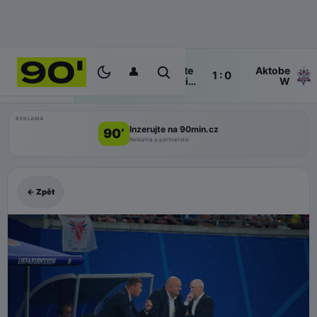
👤
Servette
Aktobe
Poločas
1 : 0
ŽIVĚ
Chênois
W
W
REKLAMA
Inzerujte na 90min.cz
90’
Reklama a partnerství
← Zpět