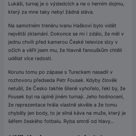
Lukáši, turnaj je o výsledcích a ne o herním dojmu,
který za mne taky nebyl žádná sláva.
Na samotném trenéru Ivanu Haškovi bylo vidět
největší zklamání. Dokonce se mi i zdálo, že měl v
jednu chvíli před kamerou České televize slzy v
očích a věřil jsem mu, že hlavně fanouškům chtěli
udělat více radosti.
Korunu tomu po zápase s Tureckem nasadil v
rozhovoru předseda Petr Fousek. Kdyby člověk
netušil, že Česko takhle šíleně vyhořelo, řekl by, že
Fousek byl na úplně jiném turnaji. Jeho hodnocení,
že reprezentace hrála vlastně skvěle a že tomu
chyběly jen body, to je silná káva na muže, který je
šéfem českého fotbalu. Ryba smrdí od hlavy...