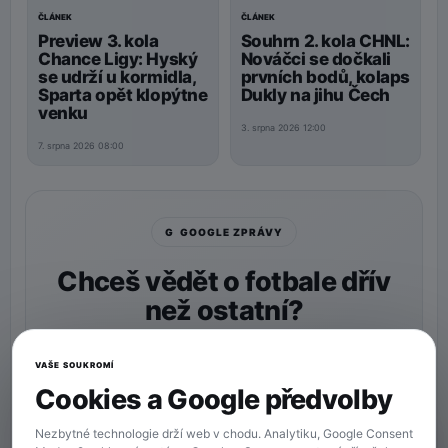
ČLÁNEK
ČLÁNEK
Preview 3. kola
Souhrn 2. kola CHNL:
Chance Ligy: Hyský
Nováčci se dočkali
se udrží u kormidla,
prvních bodů, kolaps
Sparta opět klopýtne
Dukly na jihu Čech
venku
3. srpna 2026 12:00
7. srpna 2026 08:00
G GOOGLE ZPRÁVY
Chceš vědět o fotbale dřív
než ostatní?
Nastav si
90min.cz
jako preferovaný zdroj a naše
zprávy uvidíš v Googlu častěji.
VAŠE SOUKROMÍ
Cookies a Google předvolby
★ Preferovaný zdroj
Více zpráv na Googlu
Nezbytné technologie drží web v chodu. Analytiku, Google Consent