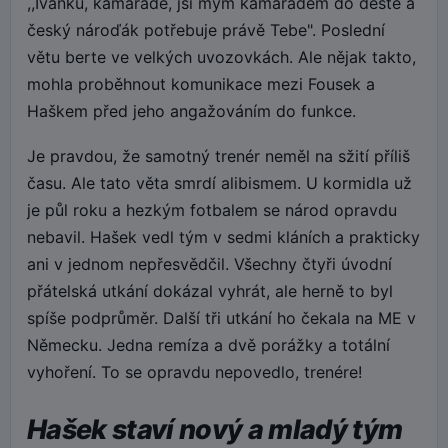
,,Ivánku, kamaráde, jsi mým kamarádem do deště a
český nároďák potřebuje právě Tebe". Poslední
větu berte ve velkých uvozovkách. Ale nějak takto,
mohla proběhnout komunikace mezi Fousek a
Haškem před jeho angažováním do funkce.
Je pravdou, že samotný trenér neměl na sžití příliš
času. Ale tato věta smrdí alibismem. U kormidla už
je půl roku a hezkým fotbalem se národ opravdu
nebavil. Hašek vedl tým v sedmi kláních a prakticky
ani v jednom nepřesvědčil. Všechny čtyři úvodní
přátelská utkání dokázal vyhrát, ale herně to byl
spíše podprůměr. Další tři utkání ho čekala na ME v
Německu. Jedna remíza a dvě porážky a totální
vyhoření. To se opravdu nepovedlo, trenére!
Hašek staví nový a mladý tým