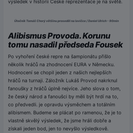
výsledek v historii České reprezentace je na světě.
Útočník Tomáš Chorý většinu proseděl na lavičce / Daniel Ulrich - 90min
Alibismus Provoda. Korunu
tomu nasadil předseda Fousek
Po vyhoření české repre na šampionátu přišlo
několik hráčů na zhodnocení EURA v Německu.
Hodnocení se chopil jeden z našich nejlepších
hráčů na turnaji. Záložník Lukáš Provod nakrknul
fanoušky z hráčů úplně nejvíce. Jeho slova o tom,
že český národ a fanoušci by měli být hrdí na to,
co předvedli. je opravdu výsměchem a totálním
alibismem. Budeme se plácat po ramenou, že je to
vlastně skvělý výsledek, že jsme hráli dobře a
získali jeden bod, jen to nevyšlo výsledkově.