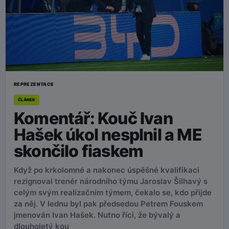
REPREZENTACE
ČLÁNEK
Komentář: Kouč Ivan
Hašek úkol nesplnil a ME
skončilo fiaskem
Když po krkolomné a nakonec úspěšné kvalifikaci
rezignoval trenér národního týmu Jaroslav Šilhavý s
celým svým realizačním týmem, čekalo se, kdo přijde
za něj. V lednu byl pak předsedou Petrem Fouskem
jmenován Ivan Hašek. Nutno říci, že bývalý a
dlouholetý kou