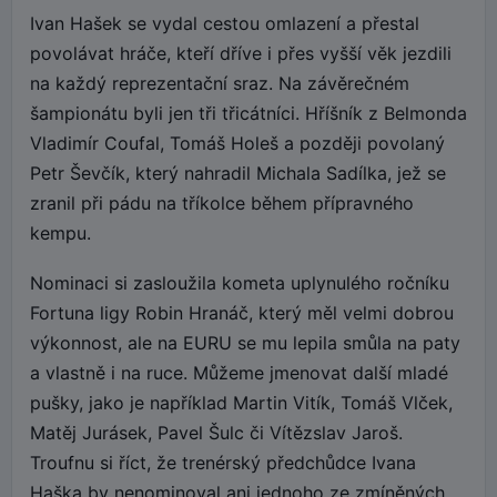
Ivan Hašek se vydal cestou omlazení a přestal
povolávat hráče, kteří dříve i přes vyšší věk jezdili
na každý reprezentační sraz. Na závěrečném
šampionátu byli jen tři třicátníci. Hříšník z Belmonda
Vladimír Coufal, Tomáš Holeš a později povolaný
Petr Ševčík, který nahradil Michala Sadílka, jež se
zranil při pádu na tříkolce během přípravného
kempu.
Nominaci si zasloužila kometa uplynulého ročníku
Fortuna ligy Robin Hranáč, který měl velmi dobrou
výkonnost, ale na EURU se mu lepila smůla na paty
a vlastně i na ruce. Můžeme jmenovat další mladé
pušky, jako je například Martin Vitík, Tomáš Vlček,
Matěj Jurásek, Pavel Šulc či Vítězslav Jaroš.
Troufnu si říct, že trenérský předchůdce Ivana
Haška by nenominoval ani jednoho ze zmíněných.