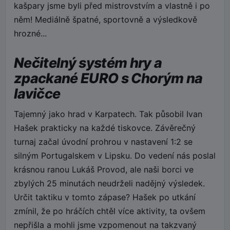
kašpary jsme byli před mistrovstvím a vlastně i po
něm! Mediálně špatné, sportovně a výsledkově
hrozné...
Nečitelný systém hry a
zpackané EURO s Chorým na
lavičce
Tajemný jako hrad v Karpatech. Tak působil Ivan
Hašek prakticky na každé tiskovce. Závěrečný
turnaj začal úvodní prohrou v nastavení 1:2 se
silným Portugalskem v Lipsku. Do vedení nás poslal
krásnou ranou Lukáš Provod, ale naši borci ve
zbylých 25 minutách neudrželi nadějný výsledek.
Určit taktiku v tomto zápase? Hašek po utkání
zmínil, že po hráčích chtěl více aktivity, ta ovšem
nepřišla a mohli jsme vzpomenout na takzvaný