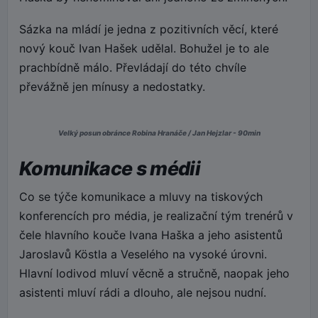
Sázka na mládí je jedna z pozitivních věcí, které
nový kouč Ivan Hašek udělal. Bohužel je to ale
prachbídně málo. Převládají do této chvíle
převážně jen mínusy a nedostatky.
Velký posun obránce Robina Hranáče / Jan Hejzlar - 90min
Komunikace s médii
Co se týče komunikace a mluvy na tiskových
konferencích pro média, je realizační tým trenérů v
čele hlavního kouče Ivana Haška a jeho asistentů
Jaroslavů Köstla a Veselého na vysoké úrovni.
Hlavní lodivod mluví věcně a stručně, naopak jeho
asistenti mluví rádi a dlouho, ale nejsou nudní.