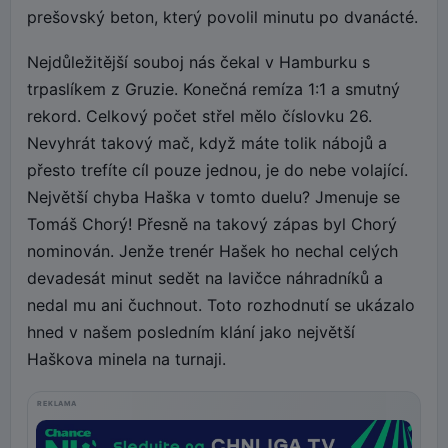
prešovský beton, který povolil minutu po dvanácté.
Nejdůležitější souboj nás čekal v Hamburku s
trpaslíkem z Gruzie. Konečná remíza 1:1 a smutný
rekord. Celkový počet střel mělo číslovku 26.
Nevyhrát takový mač, když máte tolik nábojů a
přesto trefíte cíl pouze jednou, je do nebe volající.
Největší chyba Haška v tomto duelu? Jmenuje se
Tomáš Chorý! Přesně na takový zápas byl Chorý
nominován. Jenže trenér Hašek ho nechal celých
devadesát minut sedět na lavičce náhradníků a
nedal mu ani čuchnout. Toto rozhodnutí se ukázalo
hned v našem posledním klání jako největší
Haškova minela na turnaji.
REKLAMA