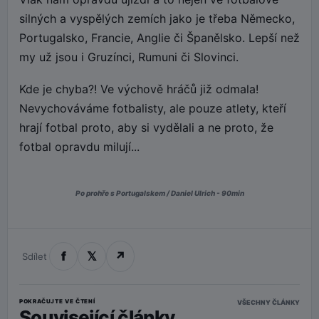
silných a vyspělých zemích jako je třeba Německo,
Portugalsko, Francie, Anglie či Španělsko. Lepší než
my už jsou i Gruzínci, Rumuni či Slovinci.
Kde je chyba?! Ve výchově hráčů již odmala!
Nevychováváme fotbalisty, ale pouze atlety, kteří
hrají fotbal proto, aby si vydělali a ne proto, že
fotbal opravdu milují...
Po prohře s Portugalskem / Daniel Ulrich - 90min
f
𝕏
↗
Sdílet
POKRAČUJTE VE ČTENÍ
VŠECHNY ČLÁNKY
Související články