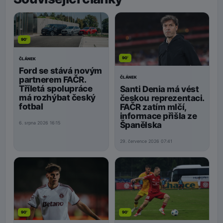
90'
90'
ČLÁNEK
Ford se stává novým
ČLÁNEK
partnerem FAČR.
Tříletá spolupráce
Santi Denia má vést
má rozhýbat český
českou reprezentaci.
fotbal
FAČR zatím mlčí,
informace přišla ze
Španělska
6. srpna 2026 16:15
29. července 2026 07:41
90'
90'