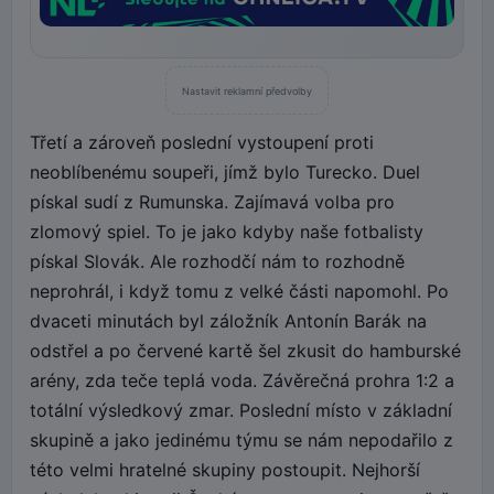
Nastavit reklamní předvolby
Třetí a zároveň poslední vystoupení proti
neoblíbenému soupeři, jímž bylo Turecko. Duel
pískal sudí z Rumunska. Zajímavá volba pro
zlomový spiel. To je jako kdyby naše fotbalisty
pískal Slovák. Ale rozhodčí nám to rozhodně
neprohrál, i když tomu z velké části napomohl. Po
dvaceti minutách byl záložník Antonín Barák na
odstřel a po červené kartě šel zkusit do hamburské
arény, zda teče teplá voda. Závěrečná prohra 1:2 a
totální výsledkový zmar. Poslední místo v základní
skupině a jako jedinému týmu se nám nepodařilo z
této velmi hratelné skupiny postoupit. Nejhorší