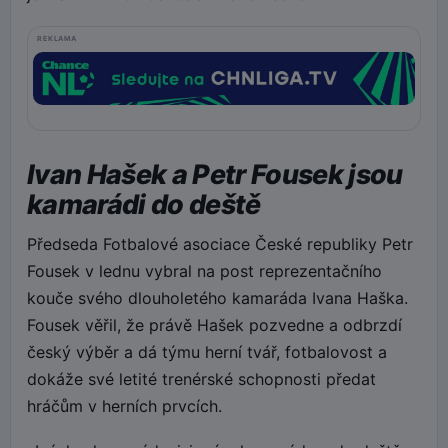
REKLAMA
Ivan Hašek a Petr Fousek jsou
kamarádi do deště
Předseda Fotbalové asociace České republiky Petr
Fousek v lednu vybral na post reprezentačního
kouče svého dlouholetého kamaráda Ivana Haška.
Fousek věřil, že právě Hašek pozvedne a odbrzdí
český výběr a dá týmu herní tvář, fotbalovost a
dokáže své letité trenérské schopnosti předat
hráčům v herních prvcích.