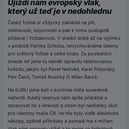
Ujíždí nám evropský vlak,
který už teď je v nedohlednu
Český fotbal si vždycky zakládal na píli,
obětavosti, bojovnosti a pak k tomu postupně
přidával i fotbalovost. V dnešní době až na výjimku
v podobě Patrika Schicka, nevychováváme talenty
pro světový fotbal a velké kluby. Za posledních
dvacet let jsme tu neměli opravdu talentovanou
hvězdu, jakým byl Pavel Nedvěd, Karel Poborský,
Petr Čech, Tomáš Rosický či Milan Baroš.
Na EURU jsme byli v kontrole míče suverénně
nejhorší. Kulatý nesmysl nám spíše překážel a
zpracovat ho s lehkostí a citem byl nadlidský úkol
pro všechny hráče ČR. Ve hře byly vidět alibistické
nákopy, zpětné přihrávky a pomalá hra s míčem.
Vlak nám opravdu ujíždí a to nejen ve fotbalově