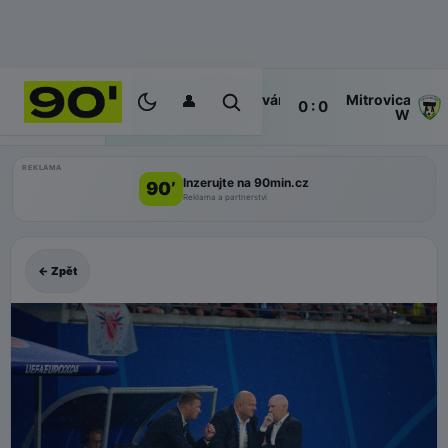
👤
Ferencváros
Mitrovica
1'
0 : 0
ŽIVĚ
W
W
REKLAMA
Inzerujte na 90min.cz
90’
Reklama a partnerství
← Zpět