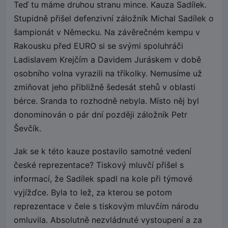
Teď tu máme druhou stranu mince. Kauza Sadílek.
Stupidně přišel defenzivní záložník Michal Sadílek o
šampionát v Německu. Na závěrečném kempu v
Rakousku před EURO si se svými spoluhráči
Ladislavem Krejčím a Davidem Juráskem v době
osobního volna vyrazili na tříkolky. Nemusíme už
zmiňovat jeho přibližně šedesát stehů v oblasti
bérce. Sranda to rozhodně nebyla. Místo něj byl
donominován o pár dní později záložník Petr
Ševčík.
Jak se k této kauze postavilo samotné vedení
české reprezentace? Tiskový mluvčí přišel s
informací, že Sadílek spadl na kole při týmové
vyjížďce. Byla to lež, za kterou se potom
reprezentace v čele s tiskovým mluvčím národu
omluvila. Absolutně nezvládnuté vystoupení a za