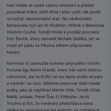
Ivan Hašek se vydal cestou omlazení a přestal
povolávat hráče, kteří dříve i přes vyšší věk jezdili
na každý reprezentační sraz. Na závěrečném
šampionátu byli jen tři třicátníci. Hříšník z Belmonda
Vladimír Coufal, Tomáš Holeš a později povolaný
Petr Ševčík, který nahradil Michala Sadílka, jež se
zranil při pádu na tříkolce během přípravného
kempu.
Nominaci si zasloužila kometa uplynulého ročníku
Fortuna ligy Robin Hranáč, který měl velmi dobrou
výkonnost, ale na EURU se mu lepila smůla na paty
a vlastně i na ruce. Můžeme jmenovat další mladé
pušky, jako je například Martin Vitík, Tomáš Vlček,
Matěj Jurásek, Pavel Šulc či Vítězslav Jaroš.
Troufnu si říct, že trenérský předchůdce Ivana
Haška by nenominoval ani jednoho ze zmíněných.