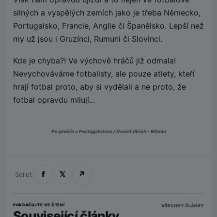
silných a vyspělých zemích jako je třeba Německo,
Portugalsko, Francie, Anglie či Španělsko. Lepší než
my už jsou i Gruzínci, Rumuni či Slovinci.
Kde je chyba?! Ve výchově hráčů již odmala!
Nevychováváme fotbalisty, ale pouze atlety, kteří
hrají fotbal proto, aby si vydělali a ne proto, že
fotbal opravdu milují...
Po prohře s Portugalskem / Daniel Ulrich - 90min
f
𝕏
↗
Sdílet
POKRAČUJTE VE ČTENÍ
VŠECHNY ČLÁNKY
Související články