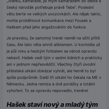
,,Ivánku, kamaráde, jsi mým kamarádem do deště a
český nároďák potřebuje právě Tebe". Poslední
větu berte ve velkých uvozovkách. Ale nějak takto,
mohla proběhnout komunikace mezi Fousek a
Haškem před jeho angažováním do funkce.
Je pravdou, že samotný trenér neměl na sžití příliš
času. Ale tato věta smrdí alibismem. U kormidla už
je půl roku a hezkým fotbalem se národ opravdu
nebavil. Hašek vedl tým v sedmi kláních a prakticky
ani v jednom nepřesvědčil. Všechny čtyři úvodní
přátelská utkání dokázal vyhrát, ale herně to byl
spíše podprůměr. Další tři utkání ho čekala na ME v
Německu. Jedna remíza a dvě porážky a totální
vyhoření. To se opravdu nepovedlo, trenére!
Hašek staví nový a mladý tým