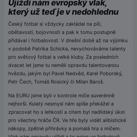
Ujíždí nám evropský vlak,
který už teď je v nedohlednu
Český fotbal si vždycky zakládal na píli,
obětavosti, bojovnosti a pak k tomu postupně
přidával i fotbalovost. V dnešní době až na výjimku
v podobě Patrika Schicka, nevychováváme talenty
pro světový fotbal a velké kluby. Za posledních
dvacet let jsme tu neměli opravdu talentovanou
hvězdu, jakým byl Pavel Nedvěd, Karel Poborský,
Petr Čech, Tomáš Rosický či Milan Baroš.
Na EURU jsme byli v kontrole míče suverénně
nejhorší. Kulatý nesmysl nám spíše překážel a
zpracovat ho s lehkostí a citem byl nadlidský úkol
pro všechny hráče ČR. Ve hře byly vidět alibistické
nákopy, zpětné přihrávky a pomalá hra s míčem.
Vlak nám opravdu ujíždí a to nejen ve fotbalově