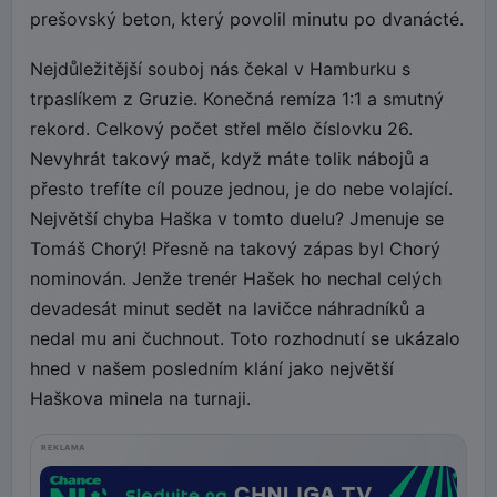
prešovský beton, který povolil minutu po dvanácté.
Nejdůležitější souboj nás čekal v Hamburku s
trpaslíkem z Gruzie. Konečná remíza 1:1 a smutný
rekord. Celkový počet střel mělo číslovku 26.
Nevyhrát takový mač, když máte tolik nábojů a
přesto trefíte cíl pouze jednou, je do nebe volající.
Největší chyba Haška v tomto duelu? Jmenuje se
Tomáš Chorý! Přesně na takový zápas byl Chorý
nominován. Jenže trenér Hašek ho nechal celých
devadesát minut sedět na lavičce náhradníků a
nedal mu ani čuchnout. Toto rozhodnutí se ukázalo
hned v našem posledním klání jako největší
Haškova minela na turnaji.
REKLAMA