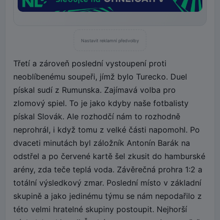
Nastavit reklamní předvolby
Třetí a zároveň poslední vystoupení proti
neoblíbenému soupeři, jímž bylo Turecko. Duel
pískal sudí z Rumunska. Zajímavá volba pro
zlomový spiel. To je jako kdyby naše fotbalisty
pískal Slovák. Ale rozhodčí nám to rozhodně
neprohrál, i když tomu z velké části napomohl. Po
dvaceti minutách byl záložník Antonín Barák na
odstřel a po červené kartě šel zkusit do hamburské
arény, zda teče teplá voda. Závěrečná prohra 1:2 a
totální výsledkový zmar. Poslední místo v základní
skupině a jako jedinému týmu se nám nepodařilo z
této velmi hratelné skupiny postoupit. Nejhorší