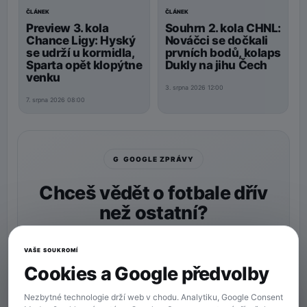
ČLÁNEK
ČLÁNEK
Preview 3. kola
Souhrn 2. kola CHNL:
Chance Ligy: Hyský
Nováčci se dočkali
se udrží u kormidla,
prvních bodů, kolaps
Sparta opět klopýtne
Dukly na jihu Čech
venku
3. srpna 2026 12:00
7. srpna 2026 08:00
G GOOGLE ZPRÁVY
Chceš vědět o fotbale dřív
než ostatní?
Nastav si
90min.cz
jako preferovaný zdroj a naše
zprávy uvidíš v Googlu častěji.
VAŠE SOUKROMÍ
Cookies a Google předvolby
★ Preferovaný zdroj
Více zpráv na Googlu
Nezbytné technologie drží web v chodu. Analytiku, Google Consent