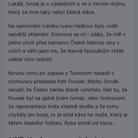
Lukáši, turnaj je o výsledcích a ne o herním dojmu,
který za mne taky nebyl žádná sláva.
Na samotném trenéru Ivanu Haškovi bylo vidět
největší zklamání. Dokonce se mi i zdálo, že měl v
jednu chvíli před kamerou České televize slzy v
očích a věřil jsem mu, že hlavně fanouškům chtěli
udělat více radosti.
Korunu tomu po zápase s Tureckem nasadil v
rozhovoru předseda Petr Fousek. Kdyby člověk
netušil, že Česko takhle šíleně vyhořelo, řekl by, že
Fousek byl na úplně jiném turnaji. Jeho hodnocení,
že reprezentace hrála vlastně skvěle a že tomu
chyběly jen body, to je silná káva na muže, který je
šéfem českého fotbalu. Ryba smrdí od hlavy...