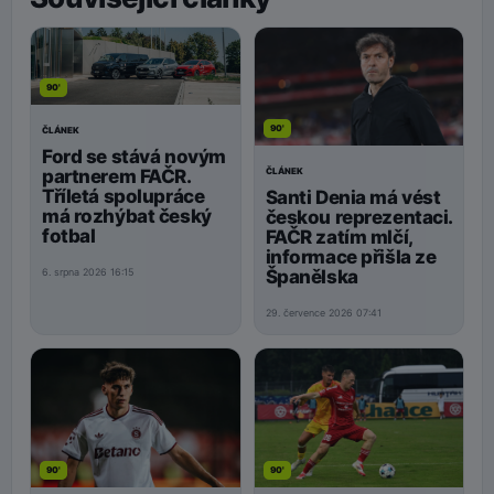
90'
90'
ČLÁNEK
Ford se stává novým
ČLÁNEK
partnerem FAČR.
Tříletá spolupráce
Santi Denia má vést
má rozhýbat český
českou reprezentaci.
fotbal
FAČR zatím mlčí,
informace přišla ze
Španělska
6. srpna 2026 16:15
29. července 2026 07:41
90'
90'