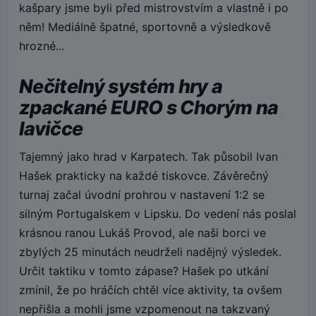
kašpary jsme byli před mistrovstvím a vlastně i po
něm! Mediálně špatné, sportovně a výsledkově
hrozné...
Nečitelný systém hry a
zpackané EURO s Chorým na
lavičce
Tajemný jako hrad v Karpatech. Tak působil Ivan
Hašek prakticky na každé tiskovce. Závěrečný
turnaj začal úvodní prohrou v nastavení 1:2 se
silným Portugalskem v Lipsku. Do vedení nás poslal
krásnou ranou Lukáš Provod, ale naši borci ve
zbylých 25 minutách neudrželi nadějný výsledek.
Určit taktiku v tomto zápase? Hašek po utkání
zmínil, že po hráčích chtěl více aktivity, ta ovšem
nepřišla a mohli jsme vzpomenout na takzvaný