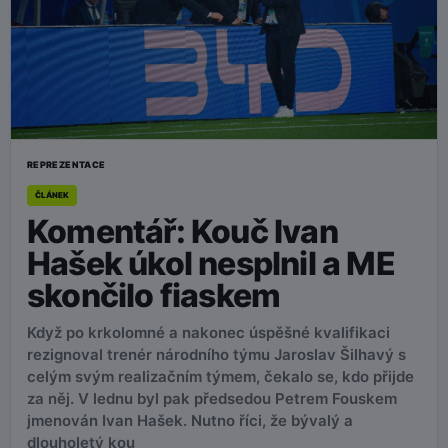
REPREZENTACE
ČLÁNEK
Komentář: Kouč Ivan
Hašek úkol nesplnil a ME
skončilo fiaskem
Když po krkolomné a nakonec úspěšné kvalifikaci
rezignoval trenér národního týmu Jaroslav Šilhavý s
celým svým realizačním týmem, čekalo se, kdo přijde
za něj. V lednu byl pak předsedou Petrem Fouskem
jmenován Ivan Hašek. Nutno říci, že bývalý a
dlouholetý kou