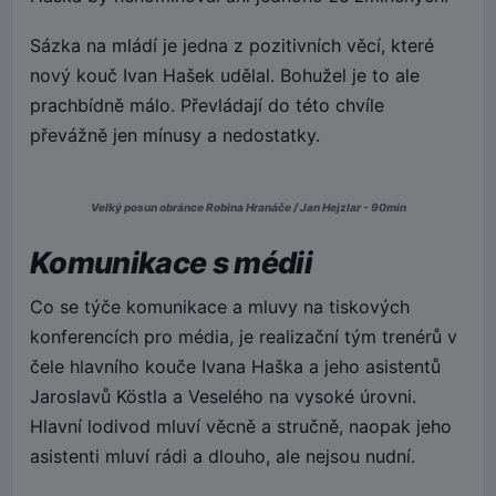
Sázka na mládí je jedna z pozitivních věcí, které
nový kouč Ivan Hašek udělal. Bohužel je to ale
prachbídně málo. Převládají do této chvíle
převážně jen mínusy a nedostatky.
Velký posun obránce Robina Hranáče / Jan Hejzlar - 90min
Komunikace s médii
Co se týče komunikace a mluvy na tiskových
konferencích pro média, je realizační tým trenérů v
čele hlavního kouče Ivana Haška a jeho asistentů
Jaroslavů Köstla a Veselého na vysoké úrovni.
Hlavní lodivod mluví věcně a stručně, naopak jeho
asistenti mluví rádi a dlouho, ale nejsou nudní.