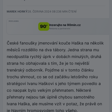
MAREK HORKÝ
28. ČERVNA 2024 08:23
6
MIN ČTENÍ
REKLAMA
Inzerujte na 90min.cz
90’
Reklama a partnerství
České fanoušky jmenování kouče Haška na několik
měsíců rozdělilo na dva tábory. Jedna strana mu
neodpustila rychlý úprk v dobách minulých, druhá
strana ho obhajovala s tím, že je to největší
trenérský odborník. Pojďme si v tomto článku
trochu shrnout, co se od začátku letošního roku
stratégovi Ivanu Haškovi s jeho týmem povedlo a
co naopak bylo velkým přehmatem. Některé
přehmaty nejsou tak úplně chybou samotného
Ivana Haška, ale musíme vzít v potaz, že právě on
je hlavním hromosvodem toho všeho.