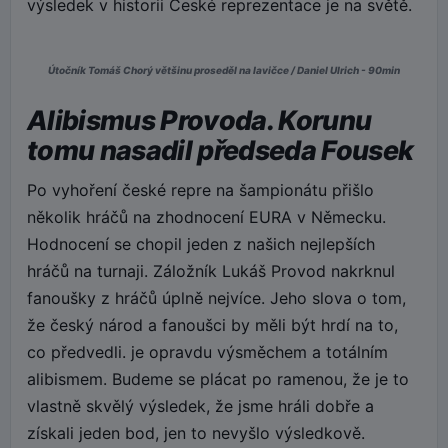
výsledek v historii České reprezentace je na světě.
Útočník Tomáš Chorý většinu proseděl na lavičce / Daniel Ulrich - 90min
Alibismus Provoda. Korunu
tomu nasadil předseda Fousek
Po vyhoření české repre na šampionátu přišlo
několik hráčů na zhodnocení EURA v Německu.
Hodnocení se chopil jeden z našich nejlepších
hráčů na turnaji. Záložník Lukáš Provod nakrknul
fanoušky z hráčů úplně nejvíce. Jeho slova o tom,
že český národ a fanoušci by měli být hrdí na to,
co předvedli. je opravdu výsměchem a totálním
alibismem. Budeme se plácat po ramenou, že je to
vlastně skvělý výsledek, že jsme hráli dobře a
získali jeden bod, jen to nevyšlo výsledkově.