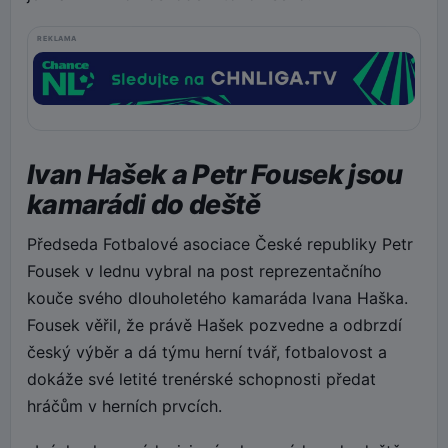
REKLAMA
Ivan Hašek a Petr Fousek jsou
kamarádi do deště
Předseda Fotbalové asociace České republiky Petr
Fousek v lednu vybral na post reprezentačního
kouče svého dlouholetého kamaráda Ivana Haška.
Fousek věřil, že právě Hašek pozvedne a odbrzdí
český výběr a dá týmu herní tvář, fotbalovost a
dokáže své letité trenérské schopnosti předat
hráčům v herních prvcích.