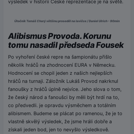
výsledek v historii České reprezentace je na světě.
Útočník Tomáš Chorý většinu proseděl na lavičce / Daniel Ulrich - 90min
Alibismus Provoda. Korunu
tomu nasadil předseda Fousek
Po vyhoření české repre na šampionátu přišlo
několik hráčů na zhodnocení EURA v Německu.
Hodnocení se chopil jeden z našich nejlepších
hráčů na turnaji. Záložník Lukáš Provod nakrknul
fanoušky z hráčů úplně nejvíce. Jeho slova o tom,
že český národ a fanoušci by měli být hrdí na to,
co předvedli. je opravdu výsměchem a totálním
alibismem. Budeme se plácat po ramenou, že je to
vlastně skvělý výsledek, že jsme hráli dobře a
získali jeden bod, jen to nevyšlo výsledkově.