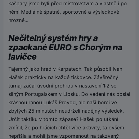
kašpary jsme byli před mistrovstvím a vlastně i po
něm! Mediálně špatné, sportovně a výsledkově
hrozné...
Nečitelný systém hry a
zpackané EURO s Chorým na
lavičce
Tajemný jako hrad v Karpatech. Tak působil Ivan
Hašek prakticky na každé tiskovce. Závěrečný
turnaj začal úvodní prohrou v nastavení 1:2 se
silným Portugalskem v Lipsku. Do vedení nás poslal
krásnou ranou Lukáš Provod, ale naši borci ve
zbylých 25 minutách neudrželi nadějný výsledek.
Určit taktiku v tomto zápase? Hašek po utkání
zmínil, že po hráčích chtěl více aktivity, ta ovšem
nepřišla a mohli jsme vzpomenout na takzvaný