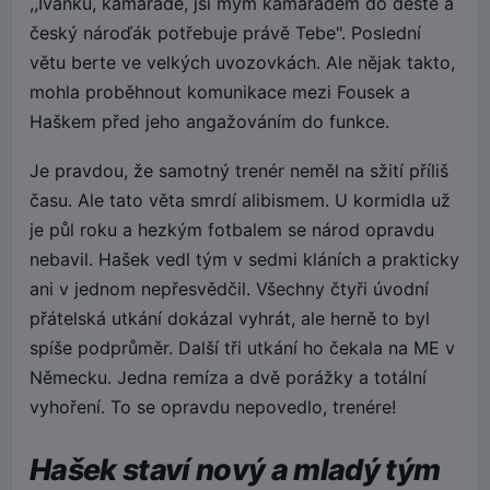
,,Ivánku, kamaráde, jsi mým kamarádem do deště a
český nároďák potřebuje právě Tebe". Poslední
větu berte ve velkých uvozovkách. Ale nějak takto,
mohla proběhnout komunikace mezi Fousek a
Haškem před jeho angažováním do funkce.
Je pravdou, že samotný trenér neměl na sžití příliš
času. Ale tato věta smrdí alibismem. U kormidla už
je půl roku a hezkým fotbalem se národ opravdu
nebavil. Hašek vedl tým v sedmi kláních a prakticky
ani v jednom nepřesvědčil. Všechny čtyři úvodní
přátelská utkání dokázal vyhrát, ale herně to byl
spíše podprůměr. Další tři utkání ho čekala na ME v
Německu. Jedna remíza a dvě porážky a totální
vyhoření. To se opravdu nepovedlo, trenére!
Hašek staví nový a mladý tým