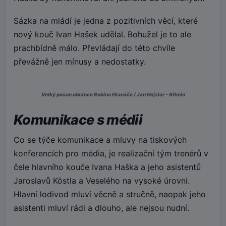
Sázka na mládí je jedna z pozitivních věcí, které
nový kouč Ivan Hašek udělal. Bohužel je to ale
prachbídně málo. Převládají do této chvíle
převážně jen mínusy a nedostatky.
Velký posun obránce Robina Hranáče / Jan Hejzlar - 90min
Komunikace s médii
Co se týče komunikace a mluvy na tiskových
konferencích pro média, je realizační tým trenérů v
čele hlavního kouče Ivana Haška a jeho asistentů
Jaroslavů Köstla a Veselého na vysoké úrovni.
Hlavní lodivod mluví věcně a stručně, naopak jeho
asistenti mluví rádi a dlouho, ale nejsou nudní.