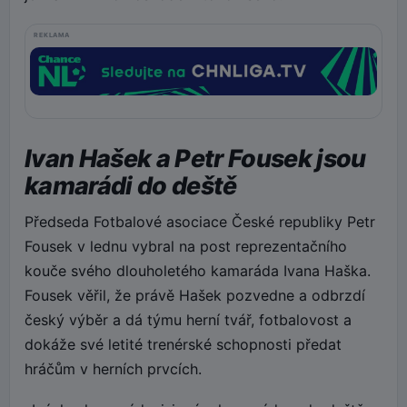
REKLAMA
Ivan Hašek a Petr Fousek jsou
kamarádi do deště
Předseda Fotbalové asociace České republiky Petr
Fousek v lednu vybral na post reprezentačního
kouče svého dlouholetého kamaráda Ivana Haška.
Fousek věřil, že právě Hašek pozvedne a odbrzdí
český výběr a dá týmu herní tvář, fotbalovost a
dokáže své letité trenérské schopnosti předat
hráčům v herních prvcích.