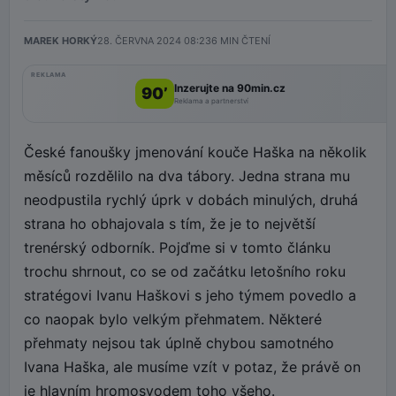
MAREK HORKÝ
28. ČERVNA 2024 08:23
6
MIN ČTENÍ
REKLAMA
Inzerujte na 90min.cz
90’
Reklama a partnerství
České fanoušky jmenování kouče Haška na několik
měsíců rozdělilo na dva tábory. Jedna strana mu
neodpustila rychlý úprk v dobách minulých, druhá
strana ho obhajovala s tím, že je to největší
trenérský odborník. Pojďme si v tomto článku
trochu shrnout, co se od začátku letošního roku
stratégovi Ivanu Haškovi s jeho týmem povedlo a
co naopak bylo velkým přehmatem. Některé
přehmaty nejsou tak úplně chybou samotného
Ivana Haška, ale musíme vzít v potaz, že právě on
je hlavním hromosvodem toho všeho.