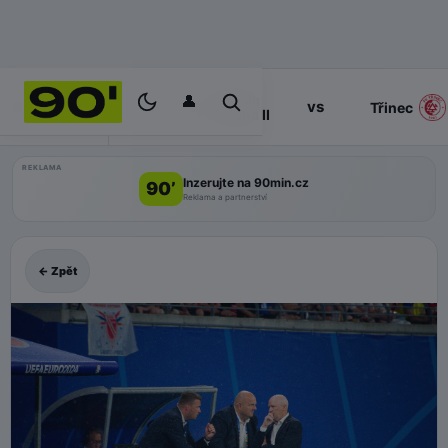
👤
Slavia
17:00
vs
PROGRAM
Třinec
Praha II
REKLAMA
Inzerujte na 90min.cz
90’
Reklama a partnerství
← Zpět