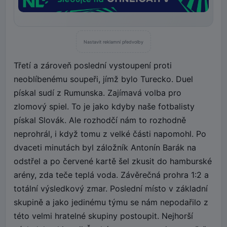
Nastavit reklamní předvolby
Třetí a zároveň poslední vystoupení proti
neoblíbenému soupeři, jímž bylo Turecko. Duel
pískal sudí z Rumunska. Zajímavá volba pro
zlomový spiel. To je jako kdyby naše fotbalisty
pískal Slovák. Ale rozhodčí nám to rozhodně
neprohrál, i když tomu z velké části napomohl. Po
dvaceti minutách byl záložník Antonín Barák na
odstřel a po červené kartě šel zkusit do hamburské
arény, zda teče teplá voda. Závěrečná prohra 1:2 a
totální výsledkový zmar. Poslední místo v základní
skupině a jako jedinému týmu se nám nepodařilo z
této velmi hratelné skupiny postoupit. Nejhorší