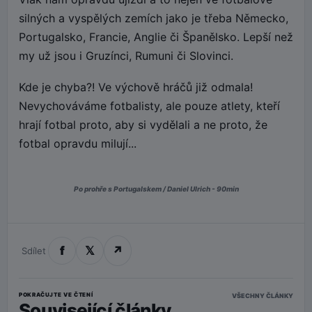
silných a vyspělých zemích jako je třeba Německo,
Portugalsko, Francie, Anglie či Španělsko. Lepší než
my už jsou i Gruzínci, Rumuni či Slovinci.
Kde je chyba?! Ve výchově hráčů již odmala!
Nevychováváme fotbalisty, ale pouze atlety, kteří
hrají fotbal proto, aby si vydělali a ne proto, že
fotbal opravdu milují...
Po prohře s Portugalskem / Daniel Ulrich - 90min
f
𝕏
↗
Sdílet
POKRAČUJTE VE ČTENÍ
VŠECHNY ČLÁNKY
Související články