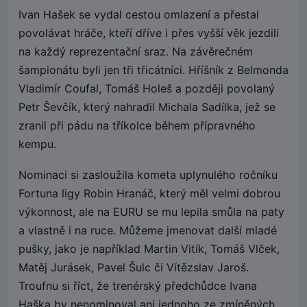
Ivan Hašek se vydal cestou omlazení a přestal
povolávat hráče, kteří dříve i přes vyšší věk jezdili
na každý reprezentační sraz. Na závěrečném
šampionátu byli jen tři třicátníci. Hříšník z Belmonda
Vladimír Coufal, Tomáš Holeš a později povolaný
Petr Ševčík, který nahradil Michala Sadílka, jež se
zranil při pádu na tříkolce během přípravného
kempu.
Nominaci si zasloužila kometa uplynulého ročníku
Fortuna ligy Robin Hranáč, který měl velmi dobrou
výkonnost, ale na EURU se mu lepila smůla na paty
a vlastně i na ruce. Můžeme jmenovat další mladé
pušky, jako je například Martin Vitík, Tomáš Vlček,
Matěj Jurásek, Pavel Šulc či Vítězslav Jaroš.
Troufnu si říct, že trenérský předchůdce Ivana
Haška by nenominoval ani jednoho ze zmíněných.