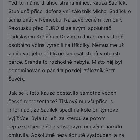
Teď tu máme druhou stranu mince. Kauza Sadílek.
Stupidně přišel defenzivní záložník Michal Sadílek o
šampionát v Německu. Na závěrečném kempu v
Rakousku před EURO si se svými spoluhráči
Ladislavem Krejčím a Davidem Juráskem v době
osobního volna vyrazili na tříkolky. Nemusíme už
zmiňovat jeho přibližně šedesát stehů v oblasti
bérce. Sranda to rozhodně nebyla. Místo něj byl
donominován o pár dní později záložník Petr
Ševčík.
Jak se k této kauze postavilo samotné vedení
české reprezentace? Tiskový mluvčí přišel s
informací, že Sadílek spadl na kole při týmové
vyjížďce. Byla to lež, za kterou se potom
reprezentace v čele s tiskovým mluvčím národu
omluvila. Absolutně nezvládnuté vystoupení a za