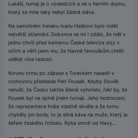
Lukáši, turnaj je o výsledcích a ne o herním dojmu,
který za mne taky nebyl žádná sláva.
Na samotném trenéru Ivanu Haškovi bylo vidět
největší zklamání. Dokonce se mi i zdálo, že měl v
jednu chvíli před kamerou České televize slzy v
očích a věřil jsem mu, že hlavně fanouškům chtěli
udělat více radosti.
Korunu tomu po zápase s Tureckem nasadil v
rozhovoru předseda Petr Fousek. Kdyby člověk
netušil, že Česko takhle šíleně vyhořelo, řekl by, že
Fousek byl na úplně jiném turnaji. Jeho hodnocení,
že reprezentace hrála vlastně skvěle a že tomu
chyběly jen body, to je silná káva na muže, který je
šéfem českého fotbalu. Ryba smrdí od hlavy...