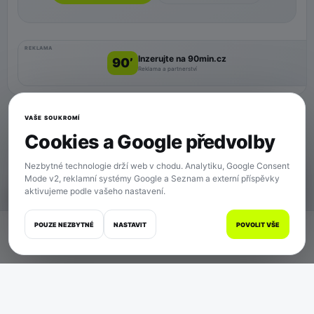
REKLAMA
Inzerujte na 90min.cz
90’
Reklama a partnerství
VAŠE SOUKROMÍ
Cookies a Google předvolby
Nezbytné technologie drží web v chodu. Analytiku, Google Consent
Mode v2, reklamní systémy Google a Seznam a externí příspěvky
aktivujeme podle vašeho nastavení.
SOUKROMÍ
POUZE NEZBYTNÉ
NASTAVIT
POVOLIT VŠE
Domů
Zápasy
Články
Zprávy
Více