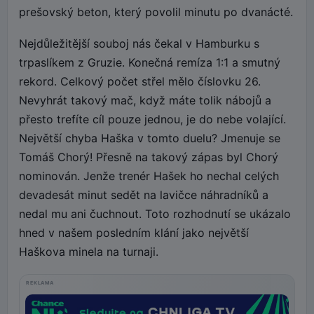
prešovský beton, který povolil minutu po dvanácté.
Nejdůležitější souboj nás čekal v Hamburku s
trpaslíkem z Gruzie. Konečná remíza 1:1 a smutný
rekord. Celkový počet střel mělo číslovku 26.
Nevyhrát takový mač, když máte tolik nábojů a
přesto trefíte cíl pouze jednou, je do nebe volající.
Největší chyba Haška v tomto duelu? Jmenuje se
Tomáš Chorý! Přesně na takový zápas byl Chorý
nominován. Jenže trenér Hašek ho nechal celých
devadesát minut sedět na lavičce náhradníků a
nedal mu ani čuchnout. Toto rozhodnutí se ukázalo
hned v našem posledním klání jako největší
Haškova minela na turnaji.
REKLAMA