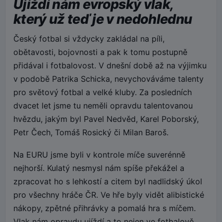
Ujíždí nám evropský vlak,
který už teď je v nedohlednu
Český fotbal si vždycky zakládal na píli,
obětavosti, bojovnosti a pak k tomu postupně
přidával i fotbalovost. V dnešní době až na výjimku
v podobě Patrika Schicka, nevychováváme talenty
pro světový fotbal a velké kluby. Za posledních
dvacet let jsme tu neměli opravdu talentovanou
hvězdu, jakým byl Pavel Nedvěd, Karel Poborský,
Petr Čech, Tomáš Rosický či Milan Baroš.
Na EURU jsme byli v kontrole míče suverénně
nejhorší. Kulatý nesmysl nám spíše překážel a
zpracovat ho s lehkostí a citem byl nadlidský úkol
pro všechny hráče ČR. Ve hře byly vidět alibistické
nákopy, zpětné přihrávky a pomalá hra s míčem.
Vlak nám opravdu ujíždí a to nejen ve fotbalově