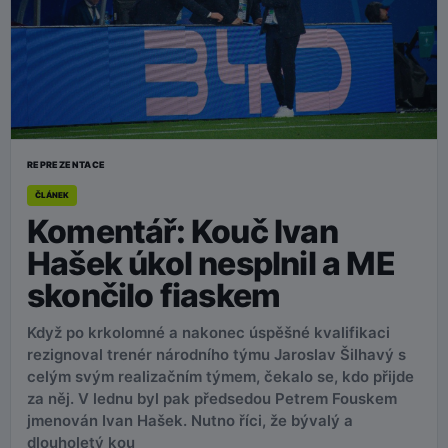
REPREZENTACE
ČLÁNEK
Komentář: Kouč Ivan
Hašek úkol nesplnil a ME
skončilo fiaskem
Když po krkolomné a nakonec úspěšné kvalifikaci
rezignoval trenér národního týmu Jaroslav Šilhavý s
celým svým realizačním týmem, čekalo se, kdo přijde
za něj. V lednu byl pak předsedou Petrem Fouskem
jmenován Ivan Hašek. Nutno říci, že bývalý a
dlouholetý kou