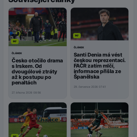
90'
90'
ČLÁNEK
Santi Denia má vést
ČLÁNEK
českou reprezentaci.
Česko otočilo drama
FAČR zatím mlčí,
s Irskem. Od
informace přišla ze
dvougólové ztráty
Španělska
až k postupu po
penaltách
29. července 2026 07:41
27. března 2026 08:56
90'