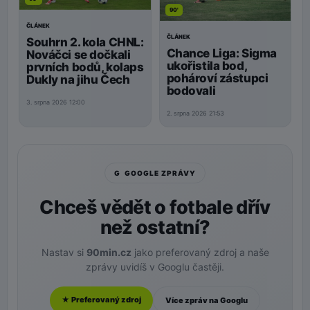
90'
ČLÁNEK
ČLÁNEK
Souhrn 2. kola CHNL:
Chance Liga: Sigma
Nováčci se dočkali
ukořistila bod,
prvních bodů, kolaps
pohároví zástupci
Dukly na jihu Čech
bodovali
3. srpna 2026 12:00
2. srpna 2026 21:53
G GOOGLE ZPRÁVY
Chceš vědět o fotbale dřív
než ostatní?
Nastav si
90min.cz
jako preferovaný zdroj a naše
zprávy uvidíš v Googlu častěji.
★ Preferovaný zdroj
Více zpráv na Googlu