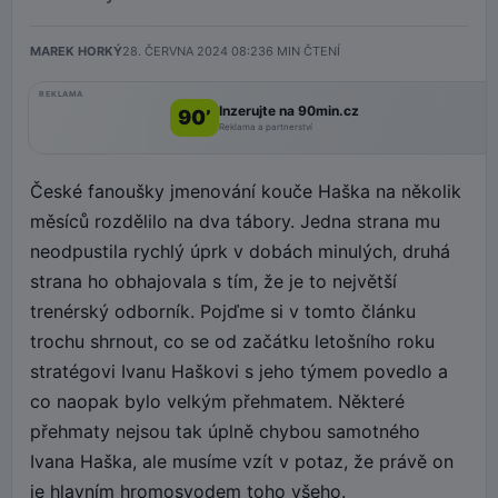
MAREK HORKÝ
28. ČERVNA 2024 08:23
6
MIN ČTENÍ
REKLAMA
Inzerujte na 90min.cz
90’
Reklama a partnerství
České fanoušky jmenování kouče Haška na několik
měsíců rozdělilo na dva tábory. Jedna strana mu
neodpustila rychlý úprk v dobách minulých, druhá
strana ho obhajovala s tím, že je to největší
trenérský odborník. Pojďme si v tomto článku
trochu shrnout, co se od začátku letošního roku
stratégovi Ivanu Haškovi s jeho týmem povedlo a
co naopak bylo velkým přehmatem. Některé
přehmaty nejsou tak úplně chybou samotného
Ivana Haška, ale musíme vzít v potaz, že právě on
je hlavním hromosvodem toho všeho.