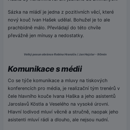
Sázka na mládí je jedna z pozitivních věcí, které
nový kouč Ivan Hašek udělal. Bohužel je to ale
prachbídně málo. Převládají do této chvíle
převážně jen mínusy a nedostatky.
Velký posun obránce Robina Hranáče / Jan Hejzlar - 90min
Komunikace s médii
Co se týče komunikace a mluvy na tiskových
konferencích pro média, je realizační tým trenérů v
čele hlavního kouče Ivana Haška a jeho asistentů
Jaroslavů Köstla a Veselého na vysoké úrovni.
Hlavní lodivod mluví věcně a stručně, naopak jeho
asistenti mluví rádi a dlouho, ale nejsou nudní.