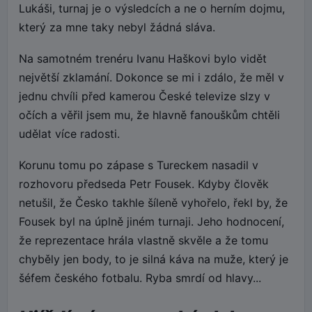
Lukáši, turnaj je o výsledcích a ne o herním dojmu,
který za mne taky nebyl žádná sláva.
Na samotném trenéru Ivanu Haškovi bylo vidět
největší zklamání. Dokonce se mi i zdálo, že měl v
jednu chvíli před kamerou České televize slzy v
očích a věřil jsem mu, že hlavně fanouškům chtěli
udělat více radosti.
Korunu tomu po zápase s Tureckem nasadil v
rozhovoru předseda Petr Fousek. Kdyby člověk
netušil, že Česko takhle šíleně vyhořelo, řekl by, že
Fousek byl na úplně jiném turnaji. Jeho hodnocení,
že reprezentace hrála vlastně skvěle a že tomu
chyběly jen body, to je silná káva na muže, který je
šéfem českého fotbalu. Ryba smrdí od hlavy...