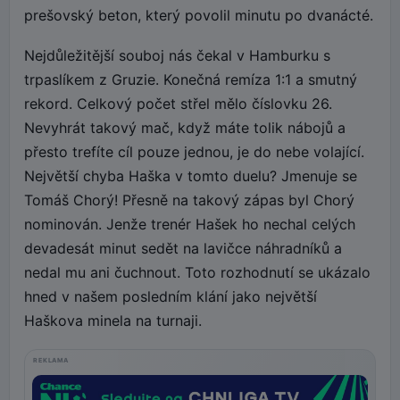
prešovský beton, který povolil minutu po dvanácté.
Nejdůležitější souboj nás čekal v Hamburku s
trpaslíkem z Gruzie. Konečná remíza 1:1 a smutný
rekord. Celkový počet střel mělo číslovku 26.
Nevyhrát takový mač, když máte tolik nábojů a
přesto trefíte cíl pouze jednou, je do nebe volající.
Největší chyba Haška v tomto duelu? Jmenuje se
Tomáš Chorý! Přesně na takový zápas byl Chorý
nominován. Jenže trenér Hašek ho nechal celých
devadesát minut sedět na lavičce náhradníků a
nedal mu ani čuchnout. Toto rozhodnutí se ukázalo
hned v našem posledním klání jako největší
Haškova minela na turnaji.
REKLAMA