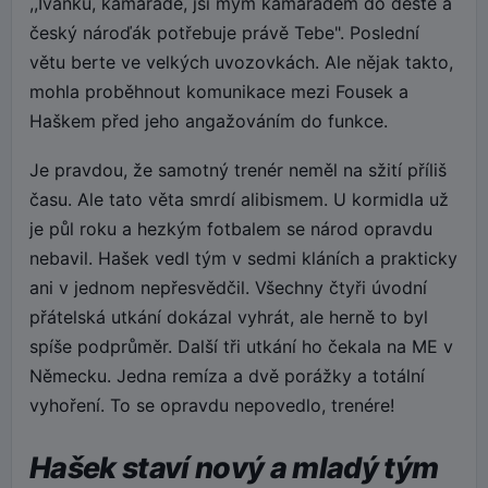
,,Ivánku, kamaráde, jsi mým kamarádem do deště a
český nároďák potřebuje právě Tebe". Poslední
větu berte ve velkých uvozovkách. Ale nějak takto,
mohla proběhnout komunikace mezi Fousek a
Haškem před jeho angažováním do funkce.
Je pravdou, že samotný trenér neměl na sžití příliš
času. Ale tato věta smrdí alibismem. U kormidla už
je půl roku a hezkým fotbalem se národ opravdu
nebavil. Hašek vedl tým v sedmi kláních a prakticky
ani v jednom nepřesvědčil. Všechny čtyři úvodní
přátelská utkání dokázal vyhrát, ale herně to byl
spíše podprůměr. Další tři utkání ho čekala na ME v
Německu. Jedna remíza a dvě porážky a totální
vyhoření. To se opravdu nepovedlo, trenére!
Hašek staví nový a mladý tým