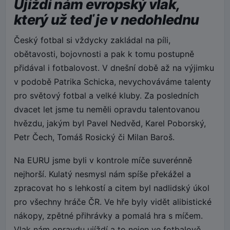
Ujíždí nám evropský vlak,
který už teď je v nedohlednu
Český fotbal si vždycky zakládal na píli,
obětavosti, bojovnosti a pak k tomu postupně
přidával i fotbalovost. V dnešní době až na výjimku
v podobě Patrika Schicka, nevychováváme talenty
pro světový fotbal a velké kluby. Za posledních
dvacet let jsme tu neměli opravdu talentovanou
hvězdu, jakým byl Pavel Nedvěd, Karel Poborský,
Petr Čech, Tomáš Rosický či Milan Baroš.
Na EURU jsme byli v kontrole míče suverénně
nejhorší. Kulatý nesmysl nám spíše překážel a
zpracovat ho s lehkostí a citem byl nadlidský úkol
pro všechny hráče ČR. Ve hře byly vidět alibistické
nákopy, zpětné přihrávky a pomalá hra s míčem.
Vlak nám opravdu ujíždí a to nejen ve fotbalově