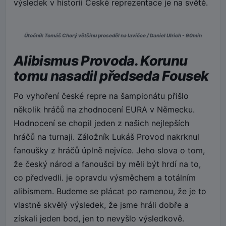
výsledek v historii České reprezentace je na světě.
Útočník Tomáš Chorý většinu proseděl na lavičce / Daniel Ulrich - 90min
Alibismus Provoda. Korunu
tomu nasadil předseda Fousek
Po vyhoření české repre na šampionátu přišlo
několik hráčů na zhodnocení EURA v Německu.
Hodnocení se chopil jeden z našich nejlepších
hráčů na turnaji. Záložník Lukáš Provod nakrknul
fanoušky z hráčů úplně nejvíce. Jeho slova o tom,
že český národ a fanoušci by měli být hrdí na to,
co předvedli. je opravdu výsměchem a totálním
alibismem. Budeme se plácat po ramenou, že je to
vlastně skvělý výsledek, že jsme hráli dobře a
získali jeden bod, jen to nevyšlo výsledkově.