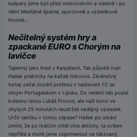
kašpary jsme byli před mistrovstvím a vlastně i po
něm! Mediálně špatné, sportovně a výsledkově
hrozné...
Nečitelný systém hry a
zpackané EURO s Chorým na
lavičce
Tajemný jako hrad v Karpatech. Tak působil Ivan
Hašek prakticky na každé tiskovce. Závěrečný
turnaj začal úvodní prohrou v nastavení 1:2 se
silným Portugalskem v Lipsku. Do vedení nás poslal
krásnou ranou Lukáš Provod, ale naši borci ve
zbylých 25 minutách neudrželi nadějný výsledek.
Určit taktiku v tomto zápase? Hašek po utkání
zmínil, že po hráčích chtěl více aktivity, ta ovšem
nepřišla a mohli jsme vzpomenout na takzvaný