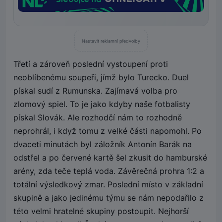
Nastavit reklamní předvolby
Třetí a zároveň poslední vystoupení proti
neoblíbenému soupeři, jímž bylo Turecko. Duel
pískal sudí z Rumunska. Zajímavá volba pro
zlomový spiel. To je jako kdyby naše fotbalisty
pískal Slovák. Ale rozhodčí nám to rozhodně
neprohrál, i když tomu z velké části napomohl. Po
dvaceti minutách byl záložník Antonín Barák na
odstřel a po červené kartě šel zkusit do hamburské
arény, zda teče teplá voda. Závěrečná prohra 1:2 a
totální výsledkový zmar. Poslední místo v základní
skupině a jako jedinému týmu se nám nepodařilo z
této velmi hratelné skupiny postoupit. Nejhorší