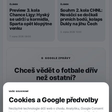
ČLÁNEK
ČLÁNEK
Preview 3. kola
Souhrn 2. kola CHNL:
Chance Ligy: Hyský
Nováčci se dočkali
se udrží u kormidla,
prvních bodů, kolaps
Sparta opět klopýtne
Dukly na jihu Čech
venku
3. srpna 2026 12:00
7. srpna 2026 08:00
G GOOGLE ZPRÁVY
Chceš vědět o fotbale dřív
než ostatní?
Nastav si
90min.cz
jako preferovaný zdroj a naše
zprávy uvidíš v Googlu častěji.
VAŠE SOUKROMÍ
Cookies a Google předvolby
★ Preferovaný zdroj
Více zpráv na Googlu
Nezbytné technologie drží web v chodu. Analytiku, Google Consent