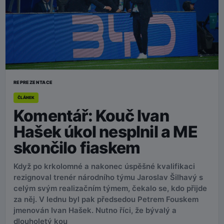
REPREZENTACE
ČLÁNEK
Komentář: Kouč Ivan
Hašek úkol nesplnil a ME
skončilo fiaskem
Když po krkolomné a nakonec úspěšné kvalifikaci
rezignoval trenér národního týmu Jaroslav Šilhavý s
celým svým realizačním týmem, čekalo se, kdo přijde
za něj. V lednu byl pak předsedou Petrem Fouskem
jmenován Ivan Hašek. Nutno říci, že bývalý a
dlouholetý kou