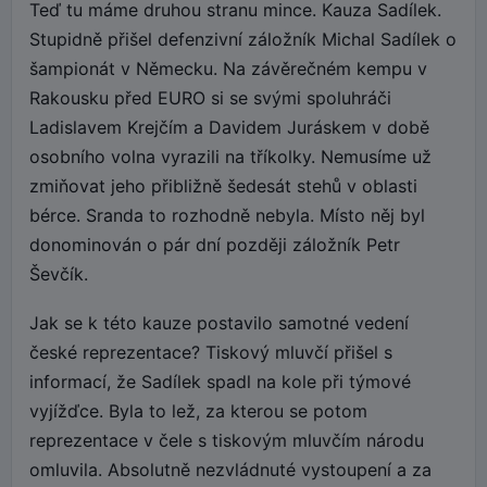
Teď tu máme druhou stranu mince. Kauza Sadílek.
Stupidně přišel defenzivní záložník Michal Sadílek o
šampionát v Německu. Na závěrečném kempu v
Rakousku před EURO si se svými spoluhráči
Ladislavem Krejčím a Davidem Juráskem v době
osobního volna vyrazili na tříkolky. Nemusíme už
zmiňovat jeho přibližně šedesát stehů v oblasti
bérce. Sranda to rozhodně nebyla. Místo něj byl
donominován o pár dní později záložník Petr
Ševčík.
Jak se k této kauze postavilo samotné vedení
české reprezentace? Tiskový mluvčí přišel s
informací, že Sadílek spadl na kole při týmové
vyjížďce. Byla to lež, za kterou se potom
reprezentace v čele s tiskovým mluvčím národu
omluvila. Absolutně nezvládnuté vystoupení a za