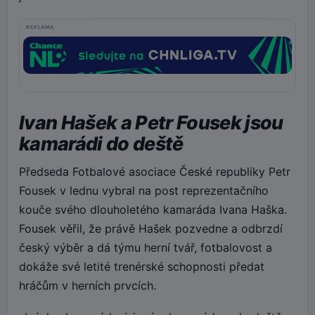
REKLAMA
Ivan Hašek a Petr Fousek jsou
kamarádi do deště
Předseda Fotbalové asociace České republiky Petr
Fousek v lednu vybral na post reprezentačního
kouče svého dlouholetého kamaráda Ivana Haška.
Fousek věřil, že právě Hašek pozvedne a odbrzdí
český výběr a dá týmu herní tvář, fotbalovost a
dokáže své letité trenérské schopnosti předat
hráčům v herních prvcích.