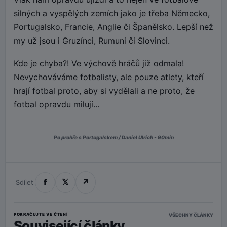
silných a vyspělých zemích jako je třeba Německo,
Portugalsko, Francie, Anglie či Španělsko. Lepší než
my už jsou i Gruzínci, Rumuni či Slovinci.
Kde je chyba?! Ve výchově hráčů již odmala!
Nevychováváme fotbalisty, ale pouze atlety, kteří
hrají fotbal proto, aby si vydělali a ne proto, že
fotbal opravdu milují...
Po prohře s Portugalskem / Daniel Ulrich - 90min
f
𝕏
↗
Sdílet
POKRAČUJTE VE ČTENÍ
VŠECHNY ČLÁNKY
Související články