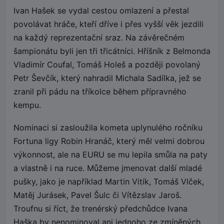
Ivan Hašek se vydal cestou omlazení a přestal
povolávat hráče, kteří dříve i přes vyšší věk jezdili
na každý reprezentační sraz. Na závěrečném
šampionátu byli jen tři třicátníci. Hříšník z Belmonda
Vladimír Coufal, Tomáš Holeš a později povolaný
Petr Ševčík, který nahradil Michala Sadílka, jež se
zranil při pádu na tříkolce během přípravného
kempu.
Nominaci si zasloužila kometa uplynulého ročníku
Fortuna ligy Robin Hranáč, který měl velmi dobrou
výkonnost, ale na EURU se mu lepila smůla na paty
a vlastně i na ruce. Můžeme jmenovat další mladé
pušky, jako je například Martin Vitík, Tomáš Vlček,
Matěj Jurásek, Pavel Šulc či Vítězslav Jaroš.
Troufnu si říct, že trenérský předchůdce Ivana
Haška by nenominoval ani jednoho ze zmíněných.