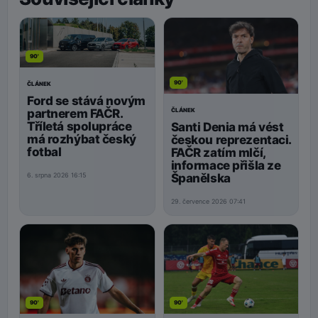
90'
90'
ČLÁNEK
Ford se stává novým
ČLÁNEK
partnerem FAČR.
Tříletá spolupráce
Santi Denia má vést
má rozhýbat český
českou reprezentaci.
fotbal
FAČR zatím mlčí,
informace přišla ze
Španělska
6. srpna 2026 16:15
29. července 2026 07:41
90'
90'