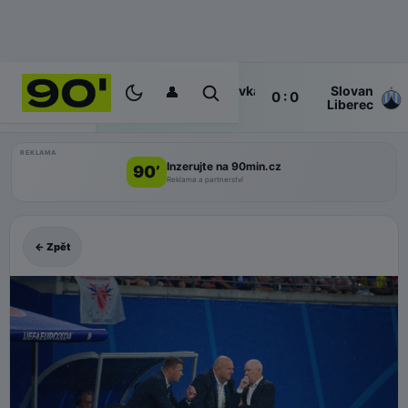
👤
Zbrojovka
Slovan
Poločas
0 : 0
ŽIVĚ
Brno
Liberec
REKLAMA
Inzerujte na 90min.cz
90’
Reklama a partnerství
← Zpět